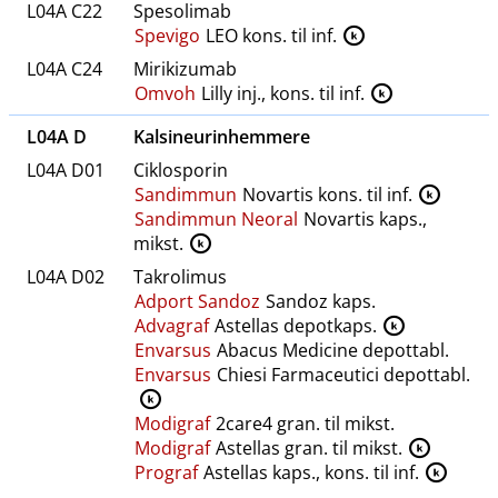
L04A C22
Spesolimab
Spevigo
LEO kons. til inf.
K
L04A C24
Mirikizumab
Omvoh
Lilly inj., kons. til inf.
K
L04A D
Kalsineurinhemmere
L04A D01
Ciklosporin
Sandimmun
Novartis kons. til inf.
K
Sandimmun Neoral
Novartis kaps.,
mikst.
K
L04A D02
Takrolimus
Adport Sandoz
Sandoz kaps.
Advagraf
Astellas depotkaps.
K
Envarsus
Abacus Medicine depottabl.
Envarsus
Chiesi Farmaceutici depottabl.
K
Modigraf
2care4 gran. til mikst.
Modigraf
Astellas gran. til mikst.
K
Prograf
Astellas kaps., kons. til inf.
K