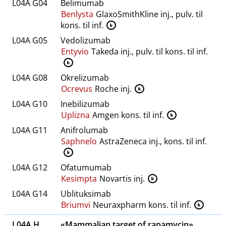
L04A G04
Belimumab
Benlysta
GlaxoSmithKline inj., pulv. til
kons. til inf.
K
L04A G05
Vedolizumab
Entyvio
Takeda inj., pulv. til kons. til inf.
K
L04A G08
Okrelizumab
Ocrevus
Roche inj.
K
L04A G10
Inebilizumab
Uplizna
Amgen kons. til inf.
K
L04A G11
Anifrolumab
Saphnelo
AstraZeneca inj., kons. til inf.
K
L04A G12
Ofatumumab
Kesimpta
Novartis inj.
K
L04A G14
Ublituksimab
Briumvi
Neuraxpharm kons. til inf.
K
L04A H
«Mammalian target of rapamycin»