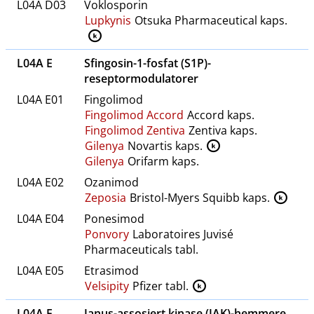
L04A D03
Voklosporin
Lupkynis
Otsuka Pharmaceutical kaps.
K
L04A E
Sfingosin-1-fosfat (S1P)-
reseptormodulatorer
L04A E01
Fingolimod
Fingolimod Accord
Accord kaps.
Fingolimod Zentiva
Zentiva kaps.
Gilenya
Novartis kaps.
K
Gilenya
Orifarm kaps.
L04A E02
Ozanimod
Zeposia
Bristol-Myers Squibb kaps.
K
L04A E04
Ponesimod
Ponvory
Laboratoires Juvisé
Pharmaceuticals tabl.
L04A E05
Etrasimod
Velsipity
Pfizer tabl.
K
L04A F
Janus-assosiert kinase (JAK)-hemmere