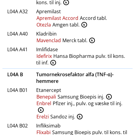
kons. til inj.
K
L04A A32
Apremilast
Apremilast Accord
Accord tabl.
Otezla
Amgen tabl.
K
L04A A40
Kladribin
Mavenclad
Merck tabl.
K
L04A A41
Imlifidase
Idefirix
Hansa Biopharma pulv. til kons.
til inf.
K
L04A B
Tumornekrosefaktor alfa (TNF-α)-
hemmere
L04A B01
Etanercept
Benepali
Samsung Bioepis inj.
K
Enbrel
Pfizer inj., pulv. og væske til inj.
K
Erelzi
Sandoz inj.
K
L04A B02
Infliksimab
Flixabi
Samsung Bioepis pulv. til kons. til