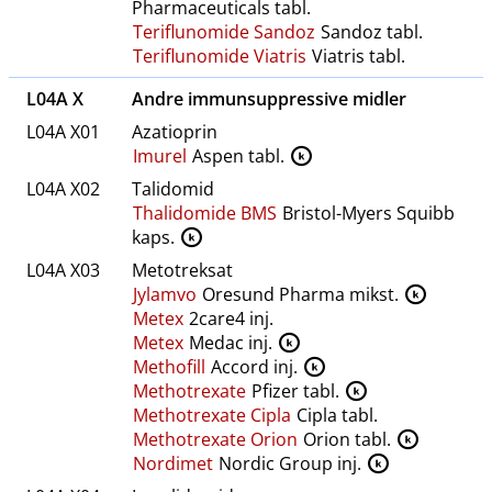
Pharmaceuticals tabl.
Teriflunomide Sandoz
Sandoz tabl.
Teriflunomide Viatris
Viatris tabl.
L04A X
Andre
immunsuppressive
midler
L04A X01
Azatioprin
Imurel
Aspen tabl.
K
L04A X02
Talidomid
Thalidomide BMS
Bristol-Myers Squibb
kaps.
K
L04A X03
Metotreksat
Jylamvo
Oresund Pharma mikst.
K
Metex
2care4 inj.
Metex
Medac inj.
K
Methofill
Accord inj.
K
Methotrexate
Pfizer tabl.
K
Methotrexate Cipla
Cipla tabl.
Methotrexate Orion
Orion tabl.
K
Nordimet
Nordic Group inj.
K