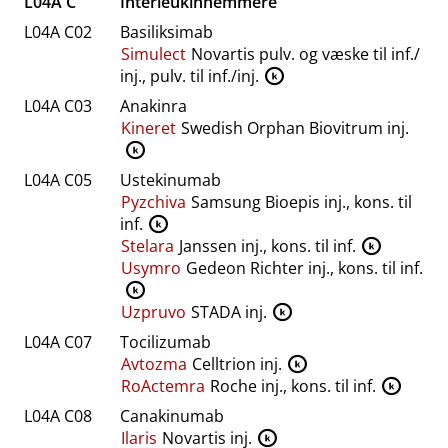
L04A C
Interleukinhemmere
L04A C02
Basiliksimab
Simulect
Novartis pulv. og væske til inf.​/​
inj., pulv. til inf.​/​inj.
K
L04A C03
Anakinra
Kineret
Swedish Orphan Biovitrum inj.
K
L04A C05
Ustekinumab
Pyzchiva
Samsung Bioepis inj., kons. til
inf.
K
Stelara
Janssen inj., kons. til inf.
K
Usymro
Gedeon Richter inj., kons. til inf.
K
Uzpruvo
STADA inj.
K
L04A C07
Tocilizumab
Avtozma
Celltrion inj.
K
RoActemra
Roche inj., kons. til inf.
K
L04A C08
Canakinumab
Ilaris
Novartis inj.
K