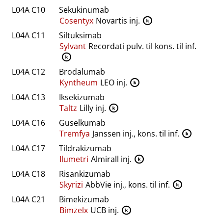
L04A C10
Sekukinumab
Cosentyx
Novartis inj.
K
L04A C11
Siltuksimab
Sylvant
Recordati pulv. til kons. til inf.
K
L04A C12
Brodalumab
Kyntheum
LEO inj.
K
L04A C13
Iksekizumab
Taltz
Lilly inj.
K
L04A C16
Guselkumab
Tremfya
Janssen inj., kons. til inf.
K
L04A C17
Tildrakizumab
Ilumetri
Almirall inj.
K
L04A C18
Risankizumab
Skyrizi
AbbVie inj., kons. til inf.
K
L04A C21
Bimekizumab
Bimzelx
UCB inj.
K