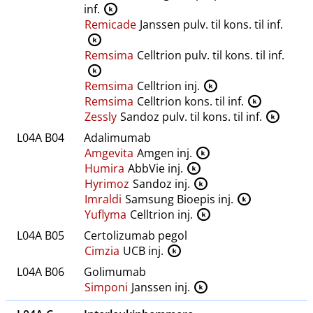
inf.
K
Remicade
Janssen pulv. til kons. til inf.
K
Remsima
Celltrion pulv. til kons. til inf.
K
Remsima
Celltrion inj.
K
Remsima
Celltrion kons. til inf.
K
Zessly
Sandoz pulv. til kons. til inf.
K
L04A B04
Adalimumab
Amgevita
Amgen inj.
K
Humira
AbbVie inj.
K
Hyrimoz
Sandoz inj.
K
Imraldi
Samsung Bioepis inj.
K
Yuflyma
Celltrion inj.
K
L04A B05
Certolizumab pegol
Cimzia
UCB inj.
K
L04A B06
Golimumab
Simponi
Janssen inj.
K