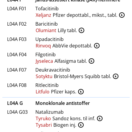
L04A F01
Tofacitinib
Xeljanz
Pfizer depottabl., mikst., tabl.
K
L04A F02
Baricitinib
Olumiant
Lilly tabl.
K
L04A F03
Upadacitinib
Rinvoq
AbbVie depottabl.
K
L04A F04
Filgotinib
Jyseleca
Alfasigma tabl.
K
L04A F07
Deukravacitinib
Sotyktu
Bristol-Myers Squibb tabl.
K
L04A F08
Ritlecitinib
Litfulo
Pfizer kaps.
K
L04A G
Monoklonale antistoffer
L04A G03
Natalizumab
Tyruko
Sandoz kons. til inf.
K
Tysabri
Biogen inj.
K