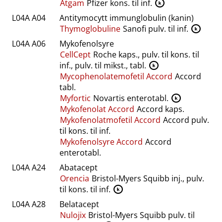
Atgam
Pfizer kons. til inf.
K
L04A A04
Antitymocytt immunglobulin (kanin)
Thymoglobuline
Sanofi pulv. til inf.
K
L04A A06
Mykofenolsyre
CellCept
Roche kaps., pulv. til kons. til
inf., pulv. til mikst., tabl.
K
Mycophenolatemofetil Accord
Accord
tabl.
Myfortic
Novartis enterotabl.
K
Mykofenolat Accord
Accord kaps.
Mykofenolatmofetil Accord
Accord pulv.
til kons. til inf.
Mykofenolsyre Accord
Accord
enterotabl.
L04A A24
Abatacept
Orencia
Bristol-Myers Squibb inj., pulv.
til kons. til inf.
K
L04A A28
Belatacept
Nulojix
Bristol-Myers Squibb pulv. til