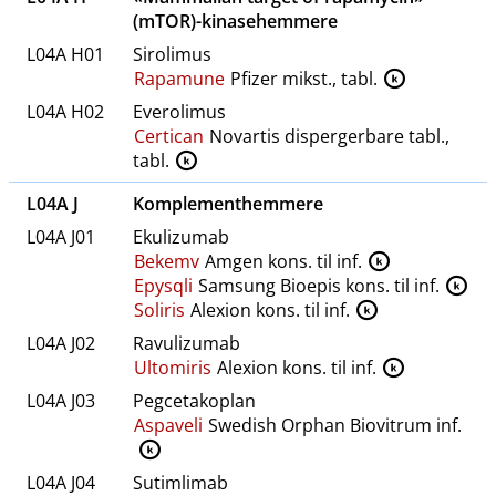
(mTOR)-kinasehemmere
L04A H01
Sirolimus
Rapamune
Pfizer mikst., tabl.
K
L04A H02
Everolimus
Certican
Novartis dispergerbare tabl.,
tabl.
K
L04A J
Komplementhemmere
L04A J01
Ekulizumab
Bekemv
Amgen kons. til inf.
K
Epysqli
Samsung Bioepis kons. til inf.
K
Soliris
Alexion kons. til inf.
K
L04A J02
Ravulizumab
Ultomiris
Alexion kons. til inf.
K
L04A J03
Pegcetakoplan
Aspaveli
Swedish Orphan Biovitrum inf.
K
L04A J04
Sutimlimab