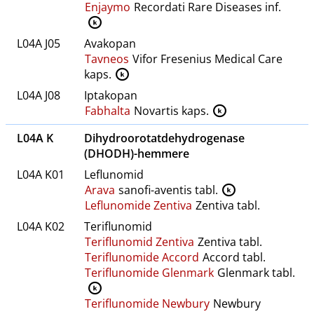
Enjaymo
Recordati Rare Diseases inf.
K
L04A J05
Avakopan
Tavneos
Vifor Fresenius Medical Care
kaps.
K
L04A J08
Iptakopan
Fabhalta
Novartis kaps.
K
L04A K
Dihydroorotatdehydrogenase
(DHODH)-hemmere
L04A K01
Leflunomid
Arava
sanofi-aventis tabl.
K
Leflunomide Zentiva
Zentiva tabl.
L04A K02
Teriflunomid
Teriflunomid Zentiva
Zentiva tabl.
Teriflunomide Accord
Accord tabl.
Teriflunomide Glenmark
Glenmark tabl.
K
Teriflunomide Newbury
Newbury