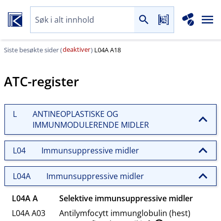
deaktiver
Siste besøkte sider (
)
L04A A18
ATC-register
L
ANTINEOPLASTISKE OG
IMMUNMODULERENDE MIDLER
L04
Immunsuppressive midler
L04A
Immunsuppressive midler
L04A A
Selektive
immunsuppressive
midler
L04A A03
Antilymfocytt immunglobulin (hest)