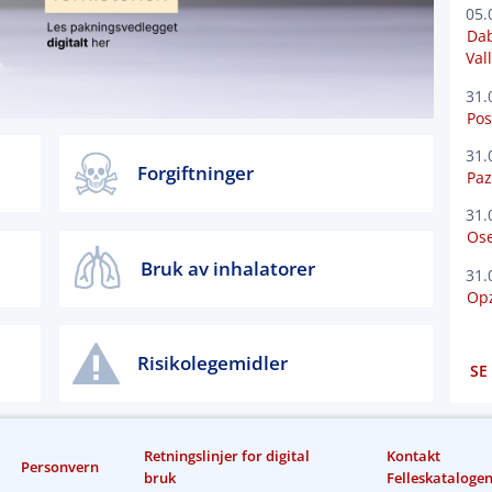
05.
Dab
Val
31.
Pos
31.
Forgiftninger
Paz
31.
Ose
Bruk av inhalatorer
31.
Opz
Risikolegemidler
SE
Retningslinjer for digital
Kontakt
Personvern
bruk
Felleskataloge