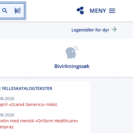
MENY
Legemidler for dyr
Bivirkningssøk
E FELLESKATALOGTEKSTER
08.2026
pril «2care4 Generics» mikst.
08.2026
elin med mentol «Orifarm Healthcare»
espray