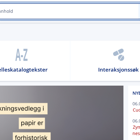
elleskatalogtekster
Interaksjonssøk
NY
06.
Cuo
06.
Zym
nes