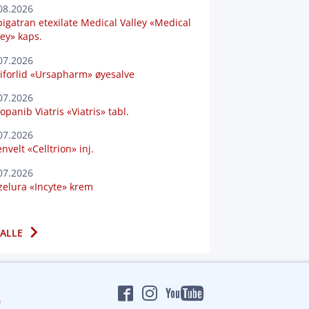
08.2026
igatran etexilate Medical Valley «Medical
ley» kaps.
07.2026
iforlid «Ursapharm» øyesalve
07.2026
opanib Viatris «Viatris» tabl.
07.2026
nvelt «Celltrion» inj.
07.2026
elura «Incyte» krem
 ALLE
n