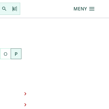
MENY
O
P