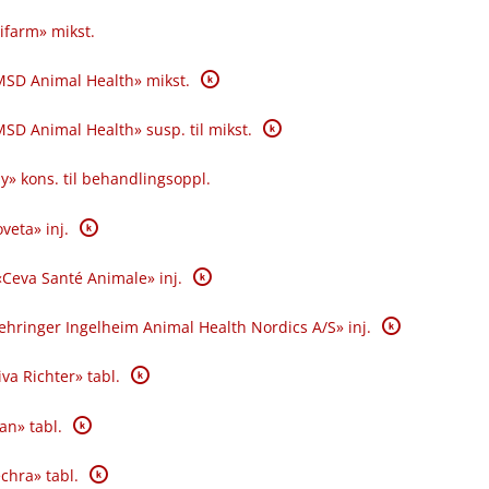
ifarm» mikst.
K
«MSD Animal Health» mikst.
K
MSD Animal Health» susp. til mikst.
» kons. til behandlingsoppl.
K
veta» inj.
K
«Ceva Santé Animale» inj.
K
ehringer Ingelheim Animal Health Nordics A​/​S» inj.
K
va Richter» tabl.
K
an» tabl.
K
echra» tabl.