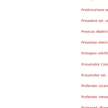
Prednicortone ve
Presedine vet. «A
Previcox «Boehr
Prevomax «Dechr
Primopen «FATRO
Procamidor Comp 
Procamidor vet. 
Profender «2car
Profender «Veto
Promased «Biove