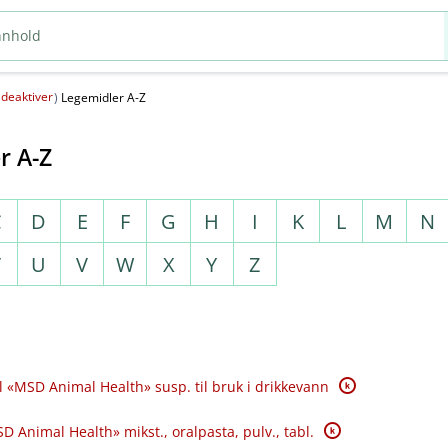
deaktiver
(
)
Legemidler A-Z
r A-Z
C
D
E
F
G
H
I
K
L
M
N
T
U
V
W
X
Y
Z
K
 «MSD Animal Health» susp. til bruk i drikkevann
K
D Animal Health» mikst., oralpasta, pulv., tabl.