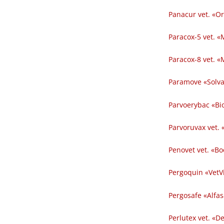
Panacur vet. «Or
Paracox-5 vet. 
Paracox-8 vet. «
Paramove «Solvay
Parvoerybac «Bio
Parvoruvax vet. 
Penovet vet. «Bo
Pergoquin «VetVi
Pergosafe «Alfas
Perlutex vet. «D