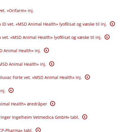
vet. «Orifarm» inj.
K
 ID vet. «MSD Animal Health» lyofilisat og væske til inj.
K
 vet. «MSD Animal Health» lyofilisat og væske til inj.
K
D Animal Health» inj.
K
«MSD Animal Health» inj.
K
Diluvac Forte vet. «MSD Animal Health» inj.
K
inj.
K
imal Health» øredråper
K
inger Ingelheim Vetmedica GmbH» tabl.
K
«CP-Pharma» tabl.