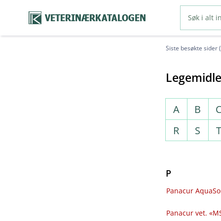
VETERINÆRKATALOGEN
Siste besøkte sider 
Legemidle
A
B
R
S
P
Panacur AquaSol
Panacur vet. «MS