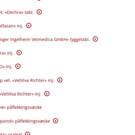
K
t. «Dechra» tabl.
K
lfasan» inj.
K
inger Ingelheim Vetmedica GmbH» tyggetabl.
K
a» inj.
K
» inj.
K
vet. «VetViva Richter» inj.
K
«VetViva Richter» inj.
e4» påflekkingsvæske
K
quinol» påflekkingsvæske
K
ta» oralgel