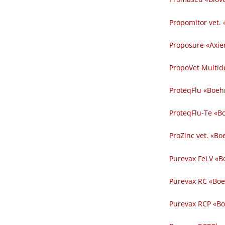
Propomitor vet. «O
Proposure «Axien
PropoVet Multido
ProteqFlu «Boeh
ProteqFlu-Te «B
ProZinc vet. «B
Purevax FeLV «B
Purevax RC «Boeh
Purevax RCP «Boe