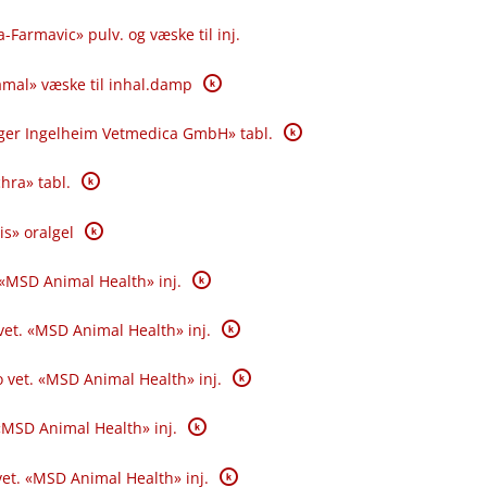
-Farmavic» pulv. og væske til inj.
K
amal» væske til inhal.damp
K
ger Ingelheim Vetmedica GmbH» tabl.
K
hra» tabl.
K
ris» oralgel
K
. «MSD Animal Health» inj.
K
 vet. «MSD Animal Health» inj.
K
vo vet. «MSD Animal Health» inj.
K
. «MSD Animal Health» inj.
K
 vet. «MSD Animal Health» inj.