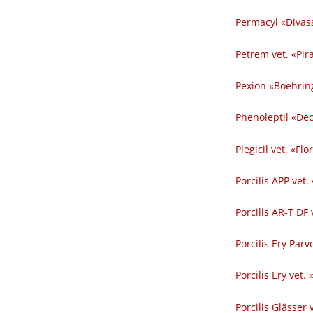
Permacyl «Divasa
Petrem vet. «Pir
Pexion «Boehrin
Phenoleptil «Dec
Plegicil vet. «Flo
Porcilis APP vet
Porcilis AR-T DF
Porcilis Ery Par
Porcilis Ery vet
Porcilis Glässer