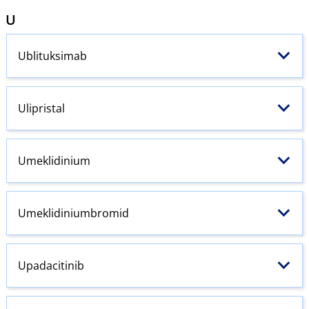
U
Ublituksimab
Ulipristal
Umeklidinium
Umeklidiniumbromid
Upadacitinib