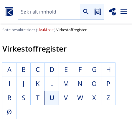
deaktiver
Siste besøkte sider (
)
Virkestoffregister
Virkestoffregister
A
B
C
D
E
F
G
H
I
J
K
L
M
N
O
P
R
S
T
U
V
W
X
Z
Ø