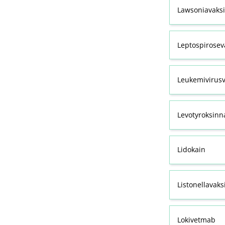
Lawsoniavaks
Leptospirosev
Leukemivirusv
Levotyroksinn
Lidokain
Listonellavaks
Lokivetmab