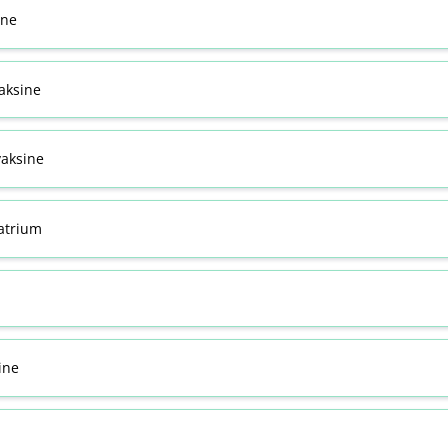
ine
aksine
aksine
atrium
ine