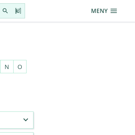
MENY
N
O