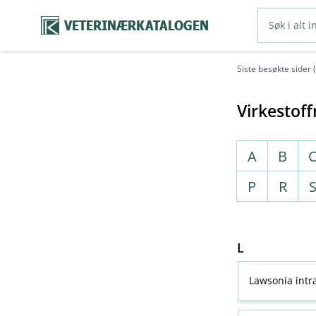
VETERINÆRKATALOGEN
Siste besøkte sider 
Virkestoff
A
B
P
R
L
Lawsonia intra