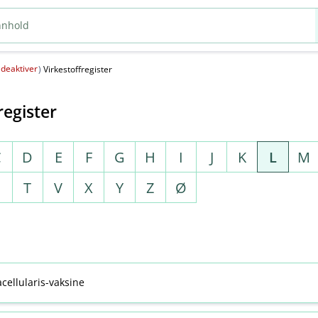
deaktiver
(
)
Virkestoffregister
register
C
D
E
F
G
H
I
J
K
L
M
S
T
V
X
Y
Z
Ø
cellularis-vaksine