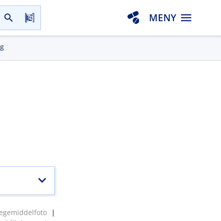
MENY
gg
egemiddelfoto
|