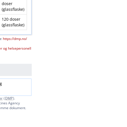
doser
(glassflaske)
120 doser
(glassflaske)
se
https:​/​/dmp.no​/​
er og helsepersonell
g
er
(
DMP
).
icines Agency
i samme dokument.