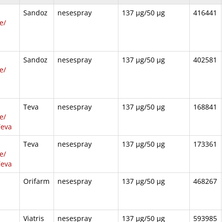
Sandoz
nesespray
137 μg​/​50 μg
416441
/​
Sandoz
nesespray
137 μg​/​50 μg
402581
/​
Teva
nesespray
137 µg/50 µg
168841
/​
Teva
Teva
nesespray
137 µg/50 µg
173361
/​
Teva
Orifarm
nesespray
137 μg​​/​​50 μg
468267
Viatris
nesespray
137 μg​​/​​50 μg
593985