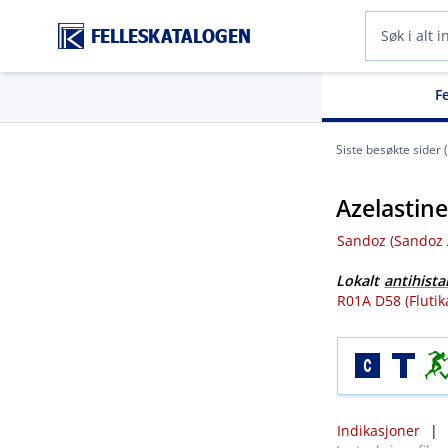
FELLESKATALOGEN
F
Siste besøkte sider 
Azelastine
Sandoz (Sandoz A​
Lokalt
antihist
R01A D58 (Flutik
Indikasjoner
|