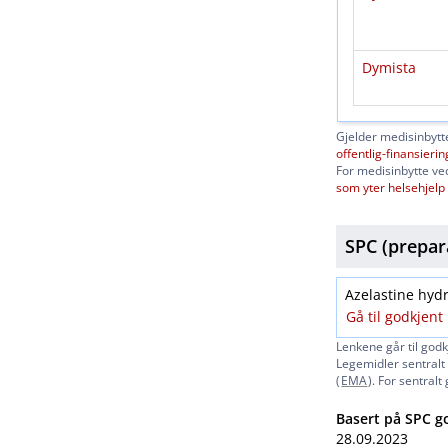
Dymista
Gjelder medisinbytte
offentlig-finansierin
For medisinbytte ved
som yter helsehjelp
SPC (prepar
Azelastine hydr
Gå til godkjen
Lenkene går til godk
Legemidler sentralt 
(
EMA
). For sentral
Basert på SPC g
28.09.2023