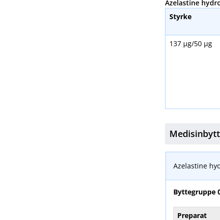
Azelastine hydro
Styrke
137 μg​/​50 μg
Medisinbyt
Azelastine hyd
Byttegruppe
Preparat