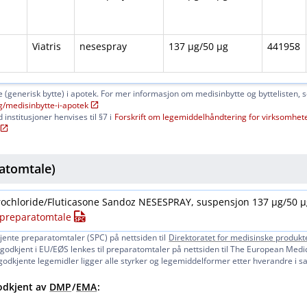
Viatris
nesespray
137 μg​​/​​50 μg
441958
 (generisk bytte) i apotek. For mer informasjon om medisinbytte og byttelisten, 
g​/​medisinbytte-i-apotek
 institusjoner henvises til §7 i
Forskrift om legemiddelhåndtering for virksomhet
atomtale)
ochloride​/​Fluticasone Sandoz NESESPRAY, suspensjon 137 μg​/​50 μ
t preparatomtale
jente preparatomtaler (SPC) på nettsiden til
Direktoratet for medisinske produkt
godkjent i EU​/​EØS lenkes til preparatomtaler på nettsiden til The European Med
t godkjente legemidler ligger alle styrker og legemiddelformer etter hverandre 
odkjent av
DMP
/
EMA
: