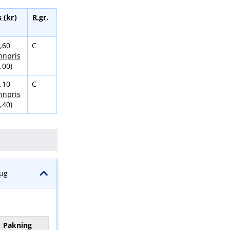
s (kr
)
R.gr
.
,60
C
innpris
,00)
,10
C
innpris
,40)
 μg
Pakning