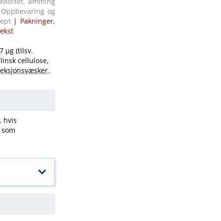
aviditet, amming
|
Oppbevaring og
sept
|
Pakninger,
tekst
 μg (tilsv.
linsk cellulose,
njeksjonsvæsker
.
, hvis
t som