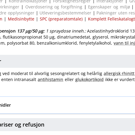
er
|
Kontraindikasjoner
|
Forsiktighetsregler
|
Interaksjoner
|
Gr
virkninger
|
Overdosering og
forgiftning
|
Egenskaper og miljø
dre opplysninger
|
Utleveringsbestemmelser
|
Pakninger uten re
on
|
Medisinbytte
|
SPC (preparatomtale)
|
Komplett Felleskatalog
pensjon
137 μg​/​50 μg
:
1 spraydose inneh.:
Azelastinhydroklorid 137
, flutikasonpropionat 50 μg, dinatriumedetat, glyserol, mikrokrystal
m, polysorbat 80, benzalkoniumklorid, fenyletylalkohol,
vann til i
r
ved moderat til alvorlig sesongrelatert og helårlig
allergisk rhinitt
enten intranasalt
antihistamin
eller
glukokortikoid
ikke er vurder
midler
priser og
refusjon