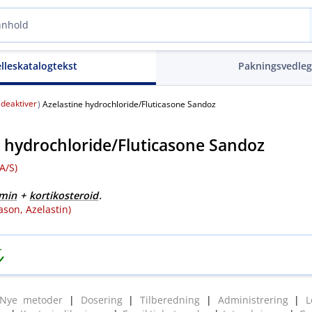
elleskatalogtekst
Pakningsvedle
deaktiver
(
)
Azelastine hydrochloride​/​Fluticasone Sandoz
 hydrochloride​/​Fluticasone Sandoz
/​S)
amin
+
kortikosteroid
.
ason, Azelastin)
Nye metoder
|
Dosering
|
Tilberedning
|
Administrering
|
L