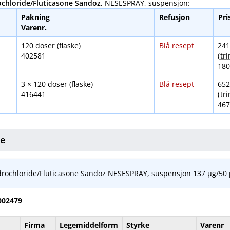
chloride​/​Fluticasone Sandoz
, NESESPRAY, suspensjon:
Pakning
Refusjon
Pri
Varenr.
120 doser (flaske)
Blå resept
241
402581
(
tr
180
3 × 120 doser (flaske)
Blå resept
652
416441
(
tr
467
te
rochloride​/​Fluticasone Sandoz NESESPRAY, suspensjon 137 μg​/​50
002479
Firma
Legemiddelform
Styrke
Varenr