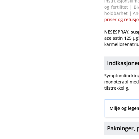
Instruksjonsfilm
og
fertilitet
|
Bi
holdbarhet
|
An
priser og refusj
NESESPRAY, sus
azelastin 125 μg)
karmellosenatriu
Indikasjone
Symptomlindring 
monoterapi med 
tilstrekkelig.
Miljø og lege
Pakninger, 