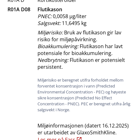
R01A D08
Flutikason
PNEC:
0,0058 μg​/​liter
Salgsvekt:
11,6495 kg
Miljørisiko:
Bruk av flutikason gir lav
risiko for miljøpåvirkning.
Bioakkumulering:
Flutikason har lavt
potensiale for bioakkumulering.
Nedbrytning:
Flutikason er potensielt
persistent.
Miljørisiko er beregnet utifra forholdet mellom
forventet konsentrasjon i vann (Predicted
Environmental Concentration - PEC) og høyeste
sikre konsentrasjon (Predicted No Effect
Concentration - PNEC). PEC er beregnet utifra årlig
salgsvekt i Norge.
Miljøinformasjonen (datert
16.12.2025
)
er utarbeidet av
GlaxoSmithKline
.
Les mer på Fass