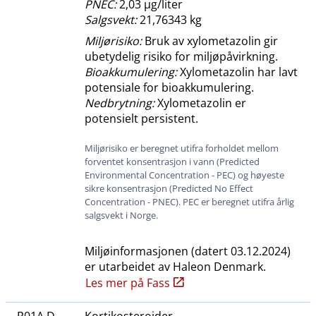
PNEC:
2,03 μg​/​liter
Salgsvekt:
21,76343 kg
Miljørisiko:
Bruk av xylometazolin gir
ubetydelig risiko for miljøpåvirkning.
Bioakkumulering:
Xylometazolin har lavt
potensiale for bioakkumulering.
Nedbrytning:
Xylometazolin er
potensielt persistent.
Miljørisiko er beregnet utifra forholdet mellom
forventet konsentrasjon i vann (Predicted
Environmental Concentration - PEC) og høyeste
sikre konsentrasjon (Predicted No Effect
Concentration - PNEC). PEC er beregnet utifra årlig
salgsvekt i Norge.
Miljøinformasjonen (datert
03.12.2024
)
er utarbeidet av
Haleon Denmark
.
Les mer på Fass
R01A D
Kortikosteroider