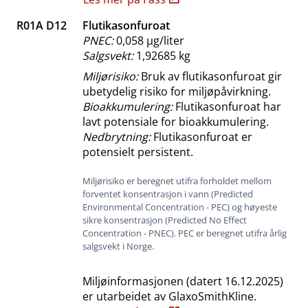
R01A D12
Flutikasonfuroat
PNEC:
0,058 μg​/​liter
Salgsvekt:
1,92685 kg
Miljørisiko:
Bruk av flutikasonfuroat gir
ubetydelig risiko for miljøpåvirkning.
Bioakkumulering:
Flutikasonfuroat har
lavt potensiale for bioakkumulering.
Nedbrytning:
Flutikasonfuroat er
potensielt persistent.
Miljørisiko er beregnet utifra forholdet mellom
forventet konsentrasjon i vann (Predicted
Environmental Concentration - PEC) og høyeste
sikre konsentrasjon (Predicted No Effect
Concentration - PNEC). PEC er beregnet utifra årlig
salgsvekt i Norge.
Miljøinformasjonen (datert
16.12.2025
)
er utarbeidet av
GlaxoSmithKline
.