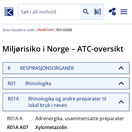
deaktiver
Siste besøkte sider (
)
R01AD08
Miljørisiko i Norge – ATC-oversikt
R
RESPIRASJONSORGANER
R01
Rhinologika
R01A
Rhinologika og andre preparater til
lokal bruk i nesen
R01A A
Adrenergika, usammensatte preparater
R01A A07
Xylometazolin