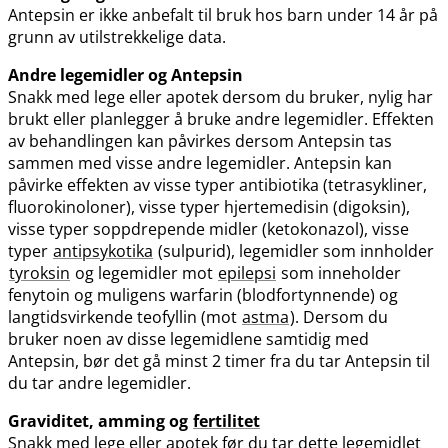
Antepsin er ikke anbefalt til bruk hos barn under 14 år på
grunn av utilstrekkelige data.
Andre legemidler og Antepsin
Snakk med lege eller apotek dersom du bruker, nylig har
brukt eller planlegger å bruke andre legemidler. Effekten
av behandlingen kan påvirkes dersom Antepsin tas
sammen med visse andre legemidler. Antepsin kan
påvirke effekten av visse typer antibiotika (tetrasykliner,
fluorokinoloner), visse typer hjertemedisin (digoksin),
visse typer soppdrepende midler (ketokonazol), visse
typer
antipsykotika
(sulpurid), legemidler som innholder
tyroksin
og legemidler mot
epilepsi
som inneholder
fenytoin og muligens warfarin (blodfortynnende) og
langtidsvirkende teofyllin (mot
astma
). Dersom du
bruker noen av disse legemidlene samtidig med
Antepsin, bør det gå minst 2 timer fra du tar Antepsin til
du tar andre legemidler.
Graviditet, amming og
fertilitet
Snakk med lege eller apotek før du tar dette legemidlet