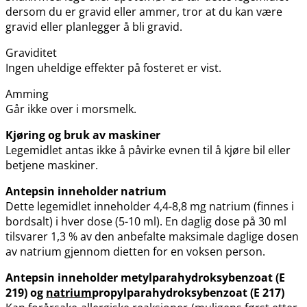
dersom du er gravid eller ammer, tror at du kan være
gravid eller planlegger å bli gravid.
Graviditet
Ingen uheldige effekter på fosteret er vist.
Amming
Går ikke over i morsmelk.
Kjøring og bruk av maskiner
Legemidlet antas ikke å påvirke evnen til å kjøre bil eller
betjene maskiner.
Antepsin inneholder natrium
Dette legemidlet inneholder 4,4-8,8 mg natrium (finnes i
bordsalt) i hver dose (5-10 ml). En daglig dose på 30 ml
tilsvarer 1,3 % av den anbefalte maksimale daglige dosen
av natrium gjennom dietten for en voksen person.
Antepsin inneholder metylparahydroksybenzoat (E
219) og
natrium
propylparahydroksybenzoat (E 217)