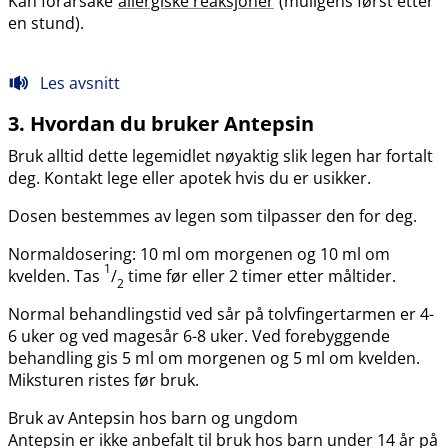
Kan forårsake
allergiske reaksjoner
(muligens først etter
en stund).
Les avsnitt
3. Hvordan du bruker Antepsin
Bruk alltid dette legemidlet nøyaktig slik legen har fortalt
deg. Kontakt lege eller apotek hvis du er usikker.
Dosen bestemmes av legen som tilpasser den for deg.
Normaldosering: 10 ml om morgenen og 10 ml om
1
kvelden. Tas
/
time før eller 2 timer etter måltider.
2
Normal behandlingstid ved sår på tolvfingertarmen er 4-
6 uker og ved magesår 6-8 uker. Ved forebyggende
behandling gis 5 ml om morgenen og 5 ml om kvelden.
Miksturen ristes før bruk.
Bruk av Antepsin hos barn og ungdom
Antepsin er ikke anbefalt til bruk hos barn under 14 år på