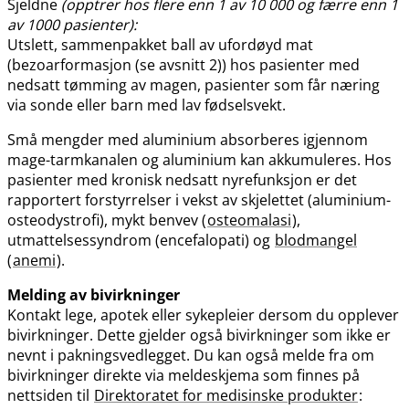
Sjeldne
(opptrer hos flere enn 1 av 10 000 og færre enn 1
av 1000 pasienter):
Utslett, sammenpakket ball av ufordøyd mat
(bezoarformasjon (se avsnitt 2)) hos pasienter med
nedsatt tømming av magen, pasienter som får næring
via sonde eller barn med lav fødselsvekt.
Små mengder med aluminium absorberes igjennom
mage-tarmkanalen og aluminium kan akkumuleres. Hos
pasienter med kronisk nedsatt nyrefunksjon er det
rapportert forstyrrelser i vekst av skjelettet (aluminium-
osteodystrofi), mykt benvev (
osteomalasi
),
utmattelsessyndrom (encefalopati) og
blodmangel
(
anemi
).
Melding av bivirkninger
Kontakt lege, apotek eller sykepleier dersom du opplever
bivirkninger. Dette gjelder også bivirkninger som ikke er
nevnt i pakningsvedlegget. Du kan også melde fra om
bivirkninger direkte via meldeskjema som finnes på
nettsiden til
Direktoratet for medisinske produkter
: