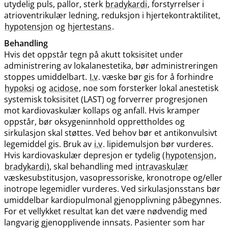
utydelig puls, pallor, sterk
bradykardi
, forstyrrelser i
atrioventrikulær ledning, reduksjon i hjertekontraktilitet,
hypotensjon
og
hjertestans
.
Behandling
Hvis det oppstår tegn på akutt toksisitet under
administrering av lokalanestetika, bør administreringen
stoppes umiddelbart.
I.v
. væske bør gis for å forhindre
hypoksi
og
acidose
, noe som forsterker lokal anestetisk
systemisk toksisitet (LAST) og forverrer progresjonen
mot kardiovaskulær kollaps og anfall. Hvis kramper
oppstår, bør oksygeninnhold opprettholdes og
sirkulasjon skal støttes. Ved behov bør et antikonvulsivt
legemiddel gis. Bruk av
i.v
. lipidemulsjon bør vurderes.
Hvis kardiovaskulær depresjon er tydelig (
hypotensjon
,
bradykardi
), skal behandling med
intravaskulær
væskesubstitusjon, vasopressoriske, kronotrope og​/​eller
inotrope legemidler vurderes. Ved sirkulasjonsstans bør
umiddelbar kardiopulmonal gjenopplivning påbegynnes.
For et vellykket resultat kan det være nødvendig med
langvarig gjenopplivende innsats. Pasienter som har