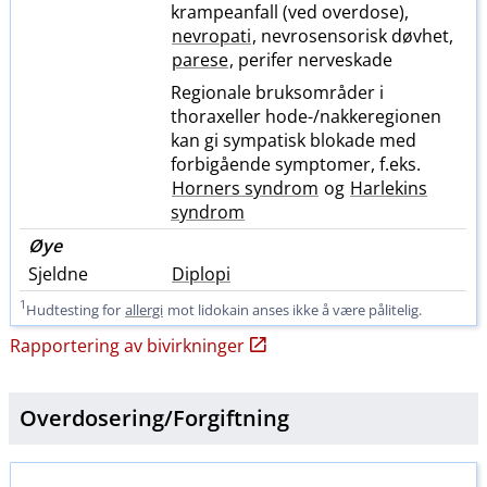
krampeanfall (ved overdose),
nevropati
, nevrosensorisk døvhet,
parese
, perifer nerveskade
Regionale bruksområder i
thoraxeller hode-​/​nakkeregionen
kan gi sympatisk blokade med
forbigående symptomer, f.eks.
Horners syndrom
og
Harlekins
syndrom
Øye
Sjeldne
Diplopi
1
Hudtesting for
allergi
mot lidokain anses ikke å være pålitelig.
Rapportering av bivirkninger
Overdosering​/​
Forgiftning