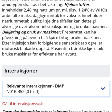
amidtypen skal tas i betraktning.
Hjelpestoffer:
Inneholder 2,48 mg natrium pr. ml, tilsv. 1,24% av WHOs
anbefalte maks. daglige inntak for voksne. Inneholder
natriummetabisulfitt; i sjeldne tilfeller kan dette gi
alvorlige overfølsomhetsreaksjoner og bronkospasmer.
Bilkjøring og bruk av maskiner:
Preparatet kan ha
påvirkning på evnen til å kjøre bil og bruke maskiner.
Etter injeksjon kan forbigående sensorisk tap og​/​eller
motorisk blokade oppstå. Pasienten bør ikke kjøre bil​/​
bruke maskiner før effektene har avtatt.
Interaksjoner
Relevante interaksjoner -
DMP
N01B B52 (0 treff)
Gå til interaksjonssøk
Farmakodynamiske interaksjoner:
Klasse I
antiarytmika
: