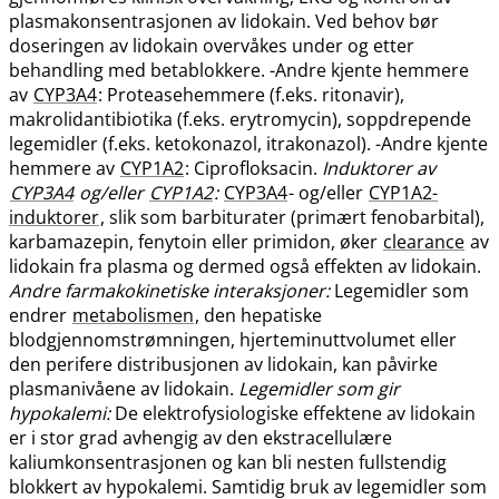
plasmakonsentrasjonen av lidokain. Ved behov bør
doseringen av lidokain overvåkes under og etter
behandling med betablokkere. -Andre kjente hemmere
av
CYP3A4
: Proteasehemmere (f.eks. ritonavir),
makrolidantibiotika (f.eks. erytromycin), soppdrepende
legemidler (f.eks. ketokonazol, itrakonazol). -Andre kjente
hemmere av
CYP1A2
: Ciprofloksacin.
Induktorer av
CYP3A4
og​/​eller
CYP1A2
:
CYP3A4
- og​/​eller
CYP1A2-
induktorer
, slik som barbiturater (primært fenobarbital),
karbamazepin, fenytoin eller primidon, øker
clearance
av
lidokain fra plasma og dermed også effekten av lidokain.
Andre farmakokinetiske interaksjoner:
Legemidler som
endrer
metabolismen
, den hepatiske
blodgjennomstrømningen, hjerteminuttvolumet eller
den perifere distribusjonen av lidokain, kan påvirke
plasmanivåene av lidokain.
Legemidler som gir
hypokalemi:
De elektrofysiologiske effektene av lidokain
er i stor grad avhengig av den ekstracellulære
kaliumkonsentrasjonen og kan bli nesten fullstendig
blokkert av hypokalemi. Samtidig bruk av legemidler som