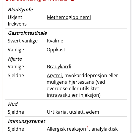
Blod​/​lymfe
Ukjent
Methemoglobinemi
frekvens
Gastrointestinale
Svært vanlige
Kvalme
Vanlige
Oppkast
Hjerte
Vanlige
Bradykardi
Sjeldne
Arytmi
, myokarddepresjon eller
muligens
hjertestans
(ved
overdose eller utilsiktet
intravaskulær
injeksjon)
Hud
Sjeldne
Urtikaria
, utslett, ødem
Immunsystemet
1
Sjeldne
Allergisk reaksjon
, anafylaktisk