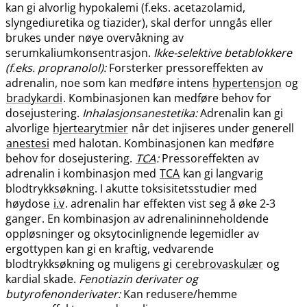
kan gi alvorlig hypokalemi (f.eks. acetazolamid,
slyngediuretika og tiazider), skal derfor unngås eller
brukes under nøye overvåkning av
serumkaliumkonsentrasjon.
Ikke-selektive betablokkere
(f.eks. propranolol):
Forsterker pressoreffekten av
adrenalin, noe som kan medføre intens
hypertensjon
og
bradykardi
. Kombinasjonen kan medføre behov for
dosejustering.
Inhalasjonsanestetika:
Adrenalin kan gi
alvorlige
hjertearytmier
når det injiseres under generell
anestesi
med halotan. Kombinasjonen kan medføre
behov for dosejustering.
TCA
:
Pressoreffekten av
adrenalin i kombinasjon med
TCA
kan gi langvarig
blodtrykksøkning. I akutte toksisitetsstudier med
høydose
i.v
. adrenalin har effekten vist seg å øke 2-3
ganger. En kombinasjon av adrenalininneholdende
oppløsninger og oksytocinlignende legemidler av
ergottypen kan gi en kraftig, vedvarende
blodtrykksøkning og muligens gi
cerebrovaskulær
og
kardial skade.
Fenotiazin derivater og
butyrofenonderivater:
Kan redusere​/​hemme