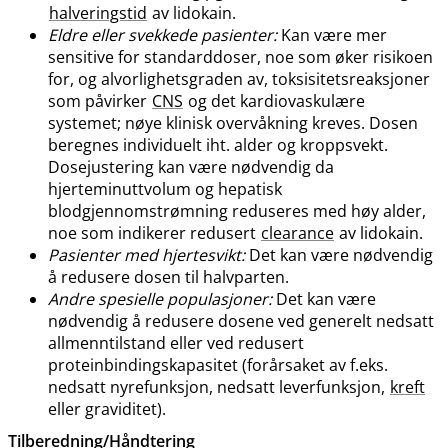
halveringstid
av lidokain.
Eldre eller svekkede pasienter:
Kan være mer
sensitive for standarddoser, noe som øker risikoen
for, og alvorlighetsgraden av, toksisitetsreaksjoner
som påvirker
CNS
og det kardiovaskulære
systemet; nøye klinisk overvåkning kreves. Dosen
beregnes individuelt iht. alder og kroppsvekt.
Dosejustering kan være nødvendig da
hjerteminuttvolum og hepatisk
blodgjennomstrømning reduseres med høy alder,
noe som indikerer redusert
clearance
av lidokain.
Pasienter med hjertesvikt:
Det kan være nødvendig
å redusere dosen til halvparten.
Andre spesielle populasjoner:
Det kan være
nødvendig å redusere dosene ved generelt nedsatt
allmenntilstand eller ved redusert
proteinbindingskapasitet (forårsaket av f.eks.
nedsatt nyrefunksjon, nedsatt leverfunksjon,
kreft
eller graviditet).
Tilberedning​/​Håndtering