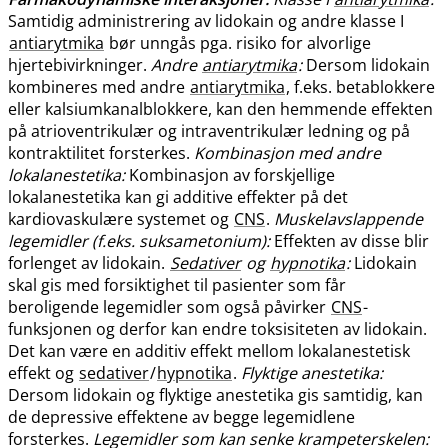
Samtidig administrering av lidokain og andre klasse I
antiarytmika
bør unngås pga. risiko for alvorlige
hjertebivirkninger.
Andre
antiarytmika
:
Dersom lidokain
kombineres med andre
antiarytmika
, f.eks. betablokkere
eller kalsiumkanalblokkere, kan den hemmende effekten
på atrioventrikulær og intraventrikulær ledning og på
kontraktilitet forsterkes.
Kombinasjon med andre
lokalanestetika:
Kombinasjon av forskjellige
lokalanestetika kan gi additive effekter på det
kardiovaskulære systemet og
CNS
.
Muskelavslappende
legemidler (f.eks. suksametonium):
Effekten av disse blir
forlenget av lidokain.
Sedativer
og
hypnotika
:
Lidokain
skal gis med forsiktighet til pasienter som får
beroligende legemidler som også påvirker
CNS
-
funksjonen og derfor kan endre toksisiteten av lidokain.
Det kan være en additiv effekt mellom lokalanestetisk
effekt og
sedativer
/
hypnotika
.
Flyktige anestetika:
Dersom lidokain og flyktige anestetika gis samtidig, kan
de depressive effektene av begge legemidlene
forsterkes.
Legemidler som kan senke krampeterskelen: