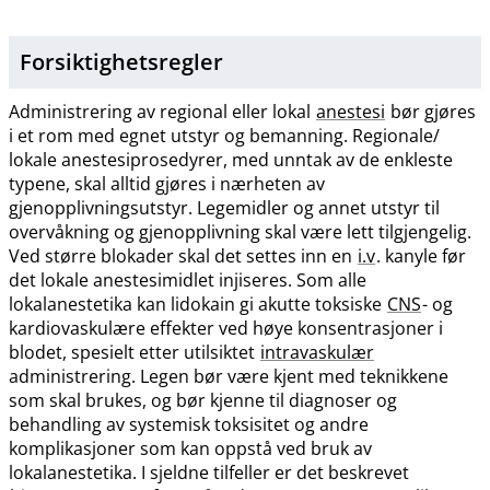
Forsiktighetsregler
Administrering av regional eller lokal
anestesi
bør gjøres
i et rom med egnet utstyr og bemanning. Regionale​/​
lokale anestesiprosedyrer, med unntak av de enkleste
typene, skal alltid gjøres i nærheten av
gjenopplivningsutstyr. Legemidler og annet utstyr til
overvåkning og gjenopplivning skal være lett tilgjengelig.
Ved større blokader skal det settes inn en
i.v
. kanyle før
det lokale anestesimidlet injiseres. Som alle
lokalanestetika kan lidokain gi akutte toksiske
CNS
- og
kardiovaskulære effekter ved høye konsentrasjoner i
blodet, spesielt etter utilsiktet
intravaskulær
administrering. Legen bør være kjent med teknikkene
som skal brukes, og bør kjenne til diagnoser og
behandling av systemisk toksisitet og andre
komplikasjoner som kan oppstå ved bruk av
lokalanestetika. I sjeldne tilfeller er det beskrevet