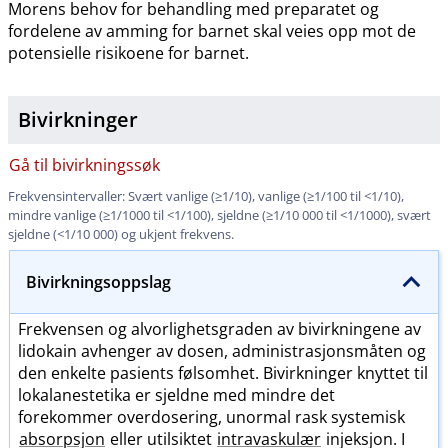
Morens behov for behandling med preparatet og
fordelene av amming for barnet skal veies opp mot de
potensielle risikoene for barnet.
Bivirkninger
Gå til bivirkningssøk
Frekvensintervaller: Svært vanlige (≥1​/​10), vanlige (≥1/100 til <1​/​10),
mindre vanlige (≥1/1000 til <1​/​100), sjeldne (≥1/10 000 til <1​/​1000), svært
sjeldne (<1/10 000) og ukjent frekvens.
Bivirkningsoppslag
Frekvensen og alvorlighetsgraden av bivirkningene av
lidokain avhenger av dosen, administrasjonsmåten og
den enkelte pasients følsomhet. Bivirkninger knyttet til
lokalanestetika er sjeldne med mindre det
forekommer overdosering, unormal rask systemisk
absorpsjon
eller utilsiktet
intravaskulær
injeksjon. I