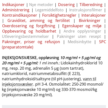
Indikasjoner
|
Nye metoder
|
Dosering
|
Tilberedning
|
Administrering
|
Legemiddelfoto
|
Instruksjonsfilmer
|
Kontraindikasjoner
|
Forsiktighetsregler
|
Interaksjoner
|
Graviditet, amming og fertilitet
|
Bivirkninger
|
Overdosering og forgiftning
|
Egenskaper og miljø
|
Oppbevaring og holdbarhet
|
Andre opplysninger
|
Utleveringsbestemmelser
|
Pakninger uten resept
|
Pakninger, priser og refusjon
|
Medisinbytte
|
SPC
(preparatomtale)
INJEKSJONSVÆSKE, oppløsning
10 mg/ml + 5 μg​/​ml
og
20 mg/ml + 5 μg​/​ml
:
1 ml inneh.:
Lidokainhydroklorid 10
mg, resp. 20 mg, adrenalin 5 μg (som tartrat),
natriumklorid, natriummetabisulfitt (E 223),
natriumhydroksid​/​saltsyre (til pH-justering),
vann til
injeksjonsvæsker
. pH 3-4. Osmolalitet: 250-290 mosmol​/​
kg (injeksjonvæske 10 mg/ml) og 330-370 mosmol​/​kg
(injeksjonsvæske 20 mg​/​ml).