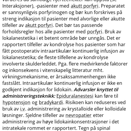
Interaksjoner), -pasienter med
akutt porfyri
. Preparatet
er sannsynligvis porfyrinogen og bør kun forskrives på
streng indikasjon til pasienter med alvorlige eller akutte
tilfeller av
akutt porfyri
. Det bør tas passende
forholdsregler hos alle pasienter med
porfyri
. Bruk av
lokalanestetika i et betent område bør unngås. Det er
rapportert tilfeller av kondrolyse hos pasienter som har
fått postoperativ intraartikulær kontinuerlig infusjon av
lokalanestetika; de fleste tilfellene av kondrolyse
involverte skulderleddet. Pga. flere medvirkende faktorer
og inkonsekvens i vitenskapelig litteratur mht.
virkningsmekanisme, er årsakssammenhengen ikke
fastslått. Intraartikulær kontinuerlig infusjon er ikke en
godkjent indikasjon for lidokain.
Advarsler knyttet til
administreringsteknikk:
Epiduralanestesi
kan føre til
hypotensjon
og
bradykardi
. Risikoen kan reduseres ved
bruk av
i.v
. administrering av krystalloide eller kolloidale
løsninger. Sjeldne tilfeller av
nevropatier
etter
administrering av høye lidokainkonsentrasjoner i det
intratekale rommet er rapportert. Tegn på spinal