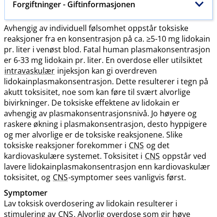
Forgiftninger
- Giftinformasjonen
Avhengig av individuell følsomhet oppstår toksiske
reaksjoner fra en konsentrasjon på ca. ≥5-10 mg lidokain
pr. liter i venøst blod. Fatal human plasmakonsentrasjon
er 6-33 mg lidokain pr. liter. En overdose eller utilsiktet
intravaskulær
injeksjon kan gi overdreven
lidokainplasmakonsentrasjon. Dette resulterer i tegn på
akutt toksisitet, noe som kan føre til svært alvorlige
bivirkninger. De toksiske effektene av lidokain er
avhengig av plasmakonsentrasjonsnivå. Jo høyere og
raskere økning i plasmakonsentrasjon, desto hyppigere
og mer alvorlige er de toksiske reaksjonene. Slike
toksiske reaksjoner forekommer i
CNS
og det
kardiovaskulære systemet. Toksisitet i
CNS
oppstår ved
lavere lidokainplasmakonsentrasjon enn kardiovaskulær
toksisitet, og
CNS
-symptomer sees vanligvis først.
Symptomer
Lav toksisk overdosering av lidokain resulterer i
stimulering av
CNS
. Alvorlig overdose som gir høye