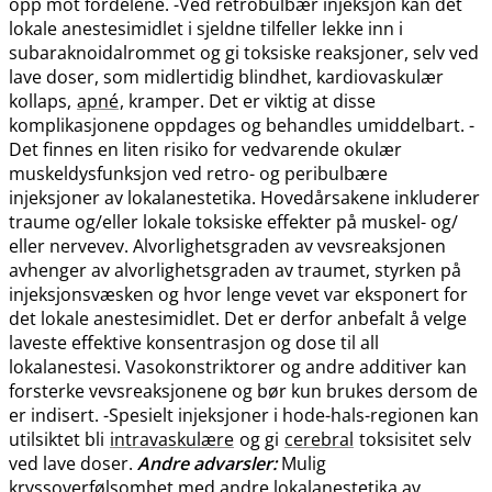
opp mot fordelene. -Ved retrobulbær injeksjon kan det
lokale anestesimidlet i sjeldne tilfeller lekke inn i
subaraknoidalrommet og gi toksiske reaksjoner, selv ved
lave doser, som midlertidig blindhet, kardiovaskulær
kollaps,
apné
, kramper. Det er viktig at disse
komplikasjonene oppdages og behandles umiddelbart. -
Det finnes en liten risiko for vedvarende okulær
muskeldysfunksjon ved retro- og peribulbære
injeksjoner av lokalanestetika. Hovedårsakene inkluderer
traume og​/​eller lokale toksiske effekter på muskel- og​/​
eller nervevev. Alvorlighetsgraden av vevsreaksjonen
avhenger av alvorlighetsgraden av traumet, styrken på
injeksjonsvæsken og hvor lenge vevet var eksponert for
det lokale anestesimidlet. Det er derfor anbefalt å velge
laveste effektive konsentrasjon og dose til all
lokalanestesi. Vasokonstriktorer og andre additiver kan
forsterke vevsreaksjonene og bør kun brukes dersom de
er indisert. -Spesielt injeksjoner i hode-hals-regionen kan
utilsiktet bli
intravaskulære
og gi
cerebral
toksisitet selv
ved lave doser.
Andre advarsler:
Mulig
kryssoverfølsomhet med andre lokalanestetika av