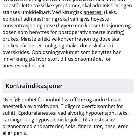
oppstår lette toksiske symptomer, skal administreringen
stanses umiddelbart. Ved kirurgisk
anestesi
(f.eks.
epidural
administrering) skal vanligvis høyeste
konsentrasjon og dose (høyere enn konsentrasjonen og
dosen som benyttes for postoperativ smertelindring)
brukes. Minste effektive konsentrasjon og dose skal
brukes når det er mulig, og maks. dose skal aldri
overskrides. Oppløsningsvolumet som benyttes har
innvirkning på hvor stort diffusjonsområdet for
anestesimidlet blir.
Kontraindikasjoner
Overfølsomhet for innholdsstoffene og andre lokale
anestetika av amidtypen. Tidligere overfølsomhet for
sulfitt.
Epiduralanestesi
ved alvorlig
hypotensjon
, f.eks.
kardiogent og hypovolemisk sjokk. Til
anestesi
av
organer med endearterier, f.eks. fingre, tær, nese, ører
eller penis.