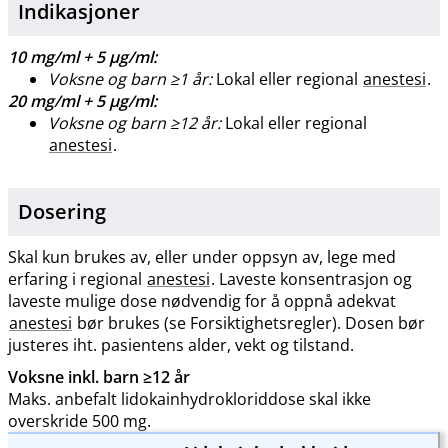
Indikasjoner
10 mg/ml + 5 μg​/​ml:
Voksne og barn ≥1 år:
Lokal eller regional
anestesi
.
20 mg/ml + 5 μg​/​ml:
Voksne og barn ≥12 år:
Lokal eller regional
anestesi
.
Dosering
Skal kun brukes av, eller under oppsyn av, lege med
erfaring i regional
anestesi
. Laveste konsentrasjon og
laveste mulige dose nødvendig for å oppnå adekvat
anestesi
bør brukes (se Forsiktighetsregler). Dosen bør
justeres iht. pasientens alder, vekt og tilstand.
Voksne inkl. barn ≥12 år
Maks. anbefalt lidokainhydrokloriddose skal ikke
overskride 500 mg.