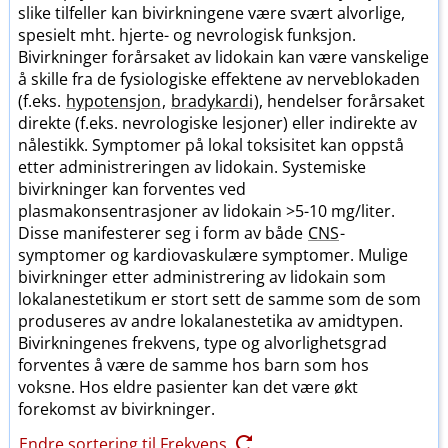
slike tilfeller kan bivirkningene være svært alvorlige,
spesielt mht. hjerte- og nevrologisk funksjon.
Bivirkninger forårsaket av lidokain kan være vanskelige
å skille fra de fysiologiske effektene av nerveblokaden
(f.eks.
hypotensjon
,
bradykardi
), hendelser forårsaket
direkte (f.eks. nevrologiske lesjoner) eller indirekte av
nålestikk. Symptomer på lokal toksisitet kan oppstå
etter administreringen av lidokain. Systemiske
bivirkninger kan forventes ved
plasmakonsentrasjoner av lidokain >5-10 mg​/​liter.
Disse manifesterer seg i form av både
CNS
-
symptomer og kardiovaskulære symptomer. Mulige
bivirkninger etter administrering av lidokain som
lokalanestetikum er stort sett de samme som de som
produseres av andre lokalanestetika av amidtypen.
Bivirkningenes frekvens, type og alvorlighetsgrad
forventes å være de samme hos barn som hos
voksne. Hos eldre pasienter kan det være økt
forekomst av bivirkninger.
Endre sortering til Frekvens