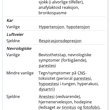
sjokk (i alvorlige tilfeller),
anafylaktoid reaksjon,
bronkospasme
Kar
Vanlige
Hypertensjon
,
hypotensjon
Luftveier
Sjeldne
Respirasjonsdepresjon
Nevrologiske
Vanlige
Bevissthetstap, nevrologiske
symptomer (forbigående),
parestesi
Mindre vanlige
Tegn​/​symptomer på
CNS
-
toksisitet (perioral
parestesi
,
hypoestesi
i tungen, hyperakusi,
dysartri
)
Sjeldne
Anestesi
(vedvarende),
hjernenervelesjon, hodepine
(ledsaget av
tinnitus
og
fotofobi
),