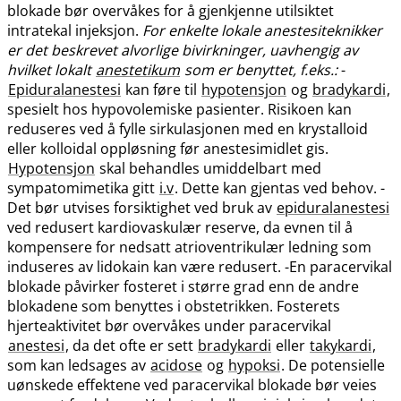
blokade bør overvåkes for å gjenkjenne utilsiktet
intratekal injeksjon.
For enkelte lokale anestesiteknikker
er det beskrevet alvorlige bivirkninger, uavhengig av
hvilket lokalt
anestetikum
som er benyttet, f.eks.:
-
Epiduralanestesi
kan føre til
hypotensjon
og
bradykardi
,
spesielt hos hypovolemiske pasienter. Risikoen kan
reduseres ved å fylle sirkulasjonen med en krystalloid
eller kolloidal oppløsning før anestesimidlet gis.
Hypotensjon
skal behandles umiddelbart med
sympatomimetika gitt
i.v
. Dette kan gjentas ved behov. -
Det bør utvises forsiktighet ved bruk av
epiduralanestesi
ved redusert kardiovaskulær reserve, da evnen til å
kompensere for nedsatt atrioventrikulær ledning som
induseres av lidokain kan være redusert. -En paracervikal
blokade påvirker fosteret i større grad enn de andre
blokadene som benyttes i obstetrikken. Fosterets
hjerteaktivitet bør overvåkes under paracervikal
anestesi
, da det ofte er sett
bradykardi
eller
takykardi
,
som kan ledsages av
acidose
og
hypoksi
. De potensielle
uønskede effektene ved paracervikal blokade bør veies