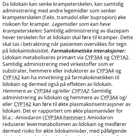
Da lidokain kan senke krampeterskelen, kan samtidig
administrering med andre legemidler som senker
krampeterskelen (f.eks. tramadol eller bupropion) øke
risikoen for kramper.
Legemidler som kan heve
krampeterskelen:
Samtidig administrering av diazepam
hever terskelen for at lidokain skal føre til kramper. Dette
skal tas i betraktning når pasienten overvåkes for tegn
på lidokaintoksisitet.
Farmakokinetiske interaksjoner:
Lidokain metaboliseres primært via
CYP3A4
og
CYP1A2
.
Samtidig administrering med virkestoffer som er
substrater, hemmere eller induktorer av
CYP3A4
og
CYP1A2
kan ha innvirkning på farmakokinetikken til
lidokain og dermed også på effekten av lidokain.
Hemmere av
CYP3A4
og​/​eller
CYP1A2
:
Samtidig
administrering av lidokain og hemmere av
CYP3A4
og​/​
eller
CYP1A2
kan føre til økte plasmakonsentrasjoner av
lidokain. Det er rapportert om økte plasmanivåer for
bl.a.: -Amiodaron (
CYP3A4-hemmer
): Amiodaron
reduserer levermetabolismen av lidokain og medfører
dermed risiko for økte lidokainnivåer, med påfølgende