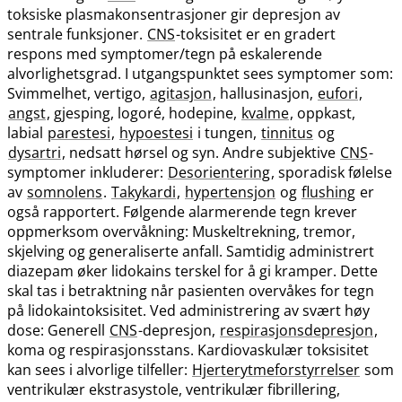
toksiske plasmakonsentrasjoner gir depresjon av
sentrale funksjoner.
CNS
-toksisitet er en gradert
respons med symptomer​/​tegn på eskalerende
alvorlighetsgrad. I utgangspunktet sees symptomer som:
Svimmelhet, vertigo,
agitasjon
, hallusinasjon,
eufori
,
angst
, gjesping, logoré, hodepine,
kvalme
, oppkast,
labial
parestesi
,
hypoestesi
i tungen,
tinnitus
og
dysartri
, nedsatt hørsel og syn. Andre subjektive
CNS
-
symptomer inkluderer:
Desorientering
, sporadisk følelse
av
somnolens
.
Takykardi
,
hypertensjon
og
flushing
er
også rapportert. Følgende alarmerende tegn krever
oppmerksom overvåkning: Muskeltrekning, tremor,
skjelving og generaliserte anfall. Samtidig administrert
diazepam øker lidokains terskel for å gi kramper. Dette
skal tas i betraktning når pasienten overvåkes for tegn
på lidokaintoksisitet. Ved administrering av svært høy
dose: Generell
CNS
-depresjon,
respirasjonsdepresjon
,
koma og respirasjonsstans. Kardiovaskulær toksisitet
kan sees i alvorlige tilfeller:
Hjerterytmeforstyrrelser
som
ventrikulær ekstrasystole, ventrikulær fibrillering,