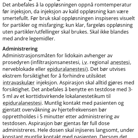
Det anbefales å la oppløsningen oppnå romtemperatur
før injeksjon, da injeksjon av kald oppløsning kan være
smertefullt. Før bruk skal oppløsningen inspiseres visuelt
for partikler og misfarging; kun klar, fargeløs oppløsning
uten partikler​/​utfellinger skal brukes. Skal ikke blandes
med andre legemidler.
Administrering
Administrasjonsmåten for lidokain avhenger av
prosedyren (infiltrasjonsanestesi,
i.v
. regional
anestesi
,
nerveblokade eller
epiduralanestesi
). Det bør utvises
ekstrem forsiktighet for å forhindre utilsiktet
intravaskulær
injeksjon. Aspirasjon skal alltid gjøres med
forsiktighet. Det anbefales å benytte en testdose med 3-
5 ml av et korttidsvirkende lokalanestetikum til
epiduralanestesi
. Muntlig kontakt med pasienten og
gjentatt overvåkning av hjertefrekvensen bør
opprettholdes i 5 minutter etter administrering av
testdosen. Aspirasjon bør gjentas før full dose
administreres. Hele dosen skal injiseres langsomt, under
konstant muntlig kontakt med pasienten. Dersom det