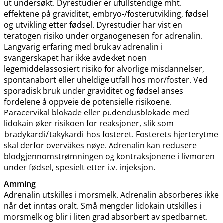
ut undersøkt. Dyrestudier er ufullstendige mht.
effektene på graviditet, embryo-​/​fosterutvikling, fødsel
og utvikling etter fødsel. Dyrestudier har vist en
teratogen risiko under organogenesen for adrenalin.
Langvarig erfaring med bruk av adrenalin i
svangerskapet har ikke avdekket noen
legemiddelassosiert risiko for alvorlige misdannelser,
spontanabort eller uheldige utfall hos mor​/​foster. Ved
sporadisk bruk under graviditet og fødsel anses
fordelene å oppveie de potensielle risikoene.
Paracervikal blokade eller pudendusblokade med
lidokain øker risikoen for reaksjoner, slik som
bradykardi
/
takykardi
hos fosteret. Fosterets hjerterytme
skal derfor overvåkes nøye. Adrenalin kan redusere
blodgjennomstrømningen og kontraksjonene i livmoren
under fødsel, spesielt etter
i.v
. injeksjon.
Amming
Adrenalin utskilles i morsmelk. Adrenalin absorberes ikke
når det inntas oralt. Små mengder lidokain utskilles i
morsmelk og blir i liten grad absorbert av spedbarnet.