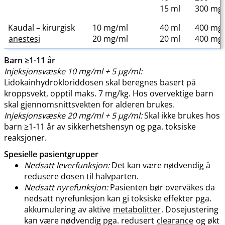
15 ml
300 mg
Kaudal – kirurgisk
10 mg/ml
40 ml
400 mg
anestesi
20 mg/ml
20 ml
400 mg
Barn ≥1-11 år
Injeksjonsvæske 10 mg/ml + 5 μg​/​ml:
Lidokainhydrokloriddosen skal beregnes basert på
kroppsvekt, opptil maks. 7 mg​/​kg. Hos overvektige barn
skal gjennomsnittsvekten for alderen brukes.
Injeksjonsvæske 20 mg/ml + 5 μg​/​ml:
Skal ikke brukes hos
barn ≥1-11 år av sikkerhetshensyn og pga. toksiske
reaksjoner.
Spesielle pasientgrupper
Nedsatt leverfunksjon:
Det kan være nødvendig å
redusere dosen til halvparten.
Nedsatt nyrefunksjon:
Pasienten bør overvåkes da
nedsatt nyrefunksjon kan gi toksiske effekter pga.
akkumulering av aktive
metabolitter
. Dosejustering
kan være nødvendig pga. redusert
clearance
og økt