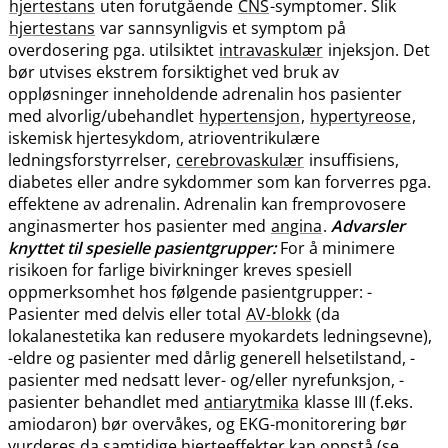
hjertestans
uten forutgående
CNS
-symptomer. Slik
hjertestans
var sannsynligvis et symptom på
overdosering pga. utilsiktet
intravaskulær
injeksjon. Det
bør utvises ekstrem forsiktighet ved bruk av
oppløsninger inneholdende adrenalin hos pasienter
med alvorlig​/​ubehandlet
hypertensjon
,
hypertyreose
,
iskemisk hjertesykdom, atrioventrikulære
ledningsforstyrrelser,
cerebrovaskulær
insuffisiens,
diabetes eller andre sykdommer som kan forverres pga.
effektene av adrenalin. Adrenalin kan fremprovosere
anginasmerter hos pasienter med
angina
.
Advarsler
knyttet til spesielle pasientgrupper:
For å minimere
risikoen for farlige bivirkninger kreves spesiell
oppmerksomhet hos følgende pasientgrupper: -
Pasienter med delvis eller total
AV-blokk
(da
lokalanestetika kan redusere myokardets ledningsevne),
-eldre og pasienter med dårlig generell helsetilstand, -
pasienter med nedsatt lever- og​/​eller nyrefunksjon, -
pasienter behandlet med
antiarytmika
klasse III (f.eks.
amiodaron) bør overvåkes, og EKG-monitorering bør
vurderes da samtidige hjerteeffekter kan oppstå (se