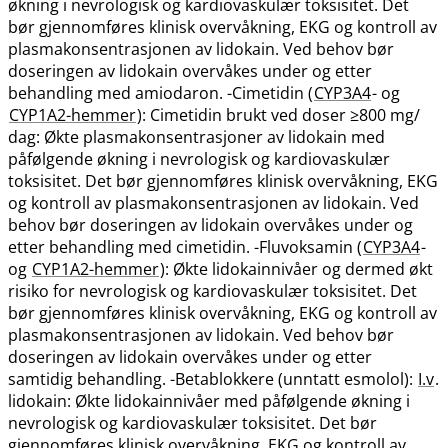
økning i nevrologisk og kardiovaskulær toksisitet. Det
bør gjennomføres klinisk overvåkning, EKG og kontroll av
plasmakonsentrasjonen av lidokain. Ved behov bør
doseringen av lidokain overvåkes under og etter
behandling med amiodaron. -Cimetidin (
CYP3A4
- og
CYP1A2-hemmer
): Cimetidin brukt ved doser ≥800 mg​/​
dag: Økte plasmakonsentrasjoner av lidokain med
påfølgende økning i nevrologisk og kardiovaskulær
toksisitet. Det bør gjennomføres klinisk overvåkning, EKG
og kontroll av plasmakonsentrasjonen av lidokain. Ved
behov bør doseringen av lidokain overvåkes under og
etter behandling med cimetidin. -Fluvoksamin (
CYP3A4
-
og
CYP1A2-hemmer
): Økte lidokainnivåer og dermed økt
risiko for nevrologisk og kardiovaskulær toksisitet. Det
bør gjennomføres klinisk overvåkning, EKG og kontroll av
plasmakonsentrasjonen av lidokain. Ved behov bør
doseringen av lidokain overvåkes under og etter
samtidig behandling. -Betablokkere (unntatt esmolol):
I.v
.
lidokain: Økte lidokainnivåer med påfølgende økning i
nevrologisk og kardiovaskulær toksisitet. Det bør
gjennomføres klinisk overvåkning, EKG og kontroll av