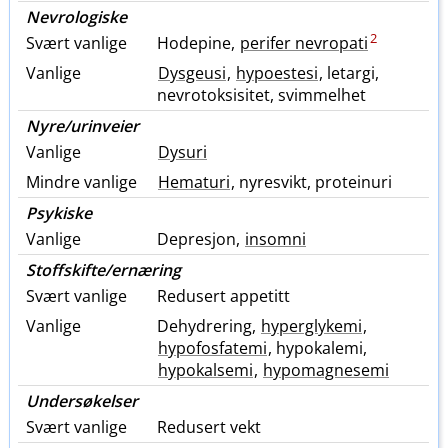
Nevrologiske
2
Svært vanlige
Hodepine,
perifer nevropati
Vanlige
Dysgeusi
,
hypoestesi
, letargi,
nevrotoksisitet, svimmelhet
Nyre​/​urinveier
Vanlige
Dysuri
Mindre vanlige
Hematuri
, nyresvikt, proteinuri
Psykiske
Vanlige
Depresjon,
insomni
Stoffskifte​/​ernæring
Svært vanlige
Redusert appetitt
Vanlige
Dehydrering,
hyperglykemi
,
hypofosfatemi
, hypokalemi,
hypokalsemi
,
hypomagnesemi
Undersøkelser
Svært vanlige
Redusert vekt