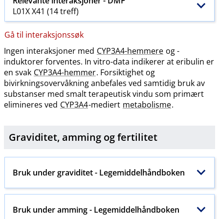
Relevante interaksjoner -
DMP
L01X X41 (14 treff)
Gå til interaksjonssøk
Ingen interaksjoner med
CYP3A4-hemmere
og -
induktorer forventes. In vitro-data indikerer at eribulin er
en svak
CYP3A4-hemmer
. Forsiktighet og
bivirkningsovervåkning anbefales ved samtidig bruk av
substanser med smalt terapeutisk vindu som primært
elimineres ved
CYP3A4
-mediert
metabolisme
.
Graviditet, amming og
fertilitet
Bruk under graviditet - Legemiddelhåndboken
Bruk under amming - Legemiddelhåndboken