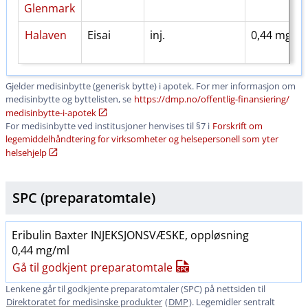
Glenmark
Halaven
Eisai
inj.
0,44 mg/m
Gjelder medisinbytte (generisk bytte) i apotek. For mer informasjon om
medisinbytte og byttelisten, se
https:​/​/dmp.no​/​offentlig-finansiering​/​
medisinbytte-i-apotek
For medisinbytte ved institusjoner henvises til §7 i
Forskrift om
legemiddelhåndtering for virksomheter og helsepersonell som yter
helsehjelp
SPC (preparatomtale)
Eribulin Baxter INJEKSJONSVÆSKE, oppløsning
0,44 mg/ml
Gå til godkjent preparatomtale
Lenkene går til godkjente preparatomtaler (SPC) på nettsiden til
Direktoratet for medisinske produkter
(
DMP
). Legemidler sentralt