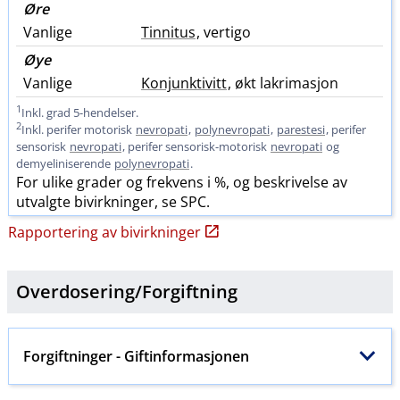
Øre
Vanlige
Tinnitus
, vertigo
Øye
Vanlige
Konjunktivitt
, økt lakrimasjon
1
Inkl. grad 5-hendelser.
2
Inkl. perifer motorisk
nevropati
,
polynevropati
,
parestesi
, perifer
sensorisk
nevropati
, perifer sensorisk-motorisk
nevropati
og
demyeliniserende
polynevropati
.
For ulike grader og frekvens i %, og beskrivelse av
utvalgte bivirkninger, se SPC.
Rapportering av bivirkninger
Overdosering​/​
Forgiftning
Forgiftninger
- Giftinformasjonen