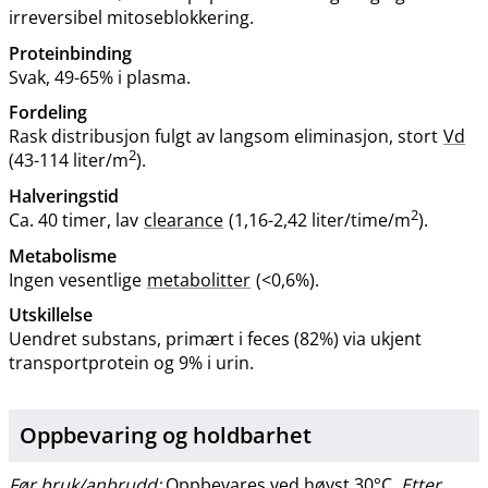
irreversibel mitoseblokkering.
Proteinbinding
Svak, 49-65% i plasma.
Fordeling
Rask distribusjon fulgt av langsom eliminasjon, stort
Vd
2
(43-114 liter​/​m
).
Halveringstid
2
Ca. 40 timer, lav
clearance
(1,16-2,42 liter​/​time​/​m
).
Metabolisme
Ingen vesentlige
metabolitter
(<0,6%).
Utskillelse
Uendret substans, primært i feces (82%) via ukjent
transportprotein og 9% i urin.
Oppbevaring og holdbarhet
Før bruk​/​anbrudd:
Oppbevares ved høyst 30°C.
Etter