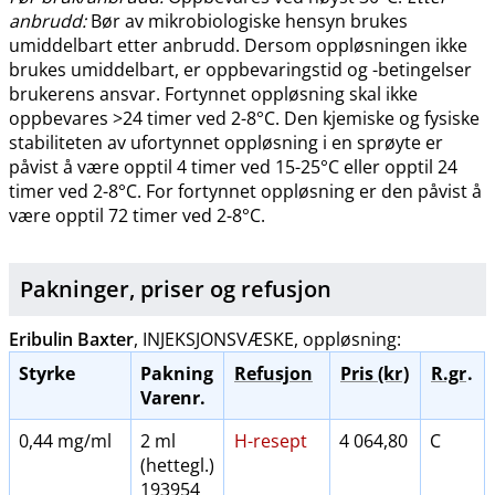
anbrudd:
Bør av mikrobiologiske hensyn brukes
umiddelbart etter anbrudd. Dersom oppløsningen ikke
brukes umiddelbart, er oppbevaringstid og -betingelser
brukerens ansvar. Fortynnet oppløsning skal ikke
oppbevares >24 timer ved 2-8°C. Den kjemiske og fysiske
stabiliteten av ufortynnet oppløsning i en sprøyte er
påvist å være opptil 4 timer ved 15-25°C eller opptil 24
timer ved 2-8°C. For fortynnet oppløsning er den påvist å
være opptil 72 timer ved 2-8°C.
Pakninger, priser og
refusjon
Eribulin Baxter
, INJEKSJONSVÆSKE, oppløsning:
Styrke
Pakning
Refusjon
Pris (kr
)
R.gr
.
Varenr.
0,44 mg/ml
2 ml
H-resept
4 064,80
C
(hettegl.)
193954