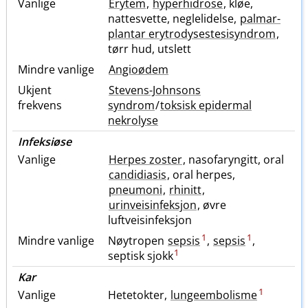
Vanlige
Erytem
,
hyperhidrose
, kløe,
nattesvette, neglelidelse,
palmar-
plantar erytrodysestesisyndrom
,
tørr hud, utslett
Mindre vanlige
Angioødem
Ukjent
Stevens-Johnsons
frekvens
syndrom
/
toksisk epidermal
nekrolyse
Infeksiøse
Vanlige
Herpes zoster
, nasofaryngitt, oral
candidiasis
, oral herpes,
pneumoni
,
rhinitt
,
urinveisinfeksjon
, øvre
luftveisinfeksjon
1
1
Mindre vanlige
Nøytropen
sepsis
,
sepsis
,
1
septisk sjokk
Kar
1
Vanlige
Hetetokter,
lungeembolisme