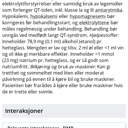
elektrolyttforstyrrelser eller samtidig bruk av legemidler
som forlenger QT-tiden, inkl. klasse Ia og III
antiarytmika
.
Hypokalemi,
hypokalsemi
eller
hypomagnesemi
bør
korrigeres før behandlingsstart, og
elektrolyttene
bør
måles regelmessig under behandling. Behandling bør
unngås ved medfødt langt QT-syndrom.
Hjelpestoffer:
Inneholder 78,9 mg (0,1 ml) alkohol (etanol) pr.
hetteglass. Mengden er lav og tilsv. 2 ml øl eller <1 ml vin
og vil ikke gi merkbare effekter. Inneholder <1 mmol
(23 mg) natrium pr. hetteglass, og er så godt som
natriumfritt.
Bilkjøring og bruk av maskiner:
Kan gi
tretthet og svimmelhet med liten eller moderat
påvirkning på evnen til å kjøre bil og bruke maskiner.
Pasienten bør frarådes å kjøre eller bruke maskiner hvis
de er trette eller svimle.
Interaksjoner