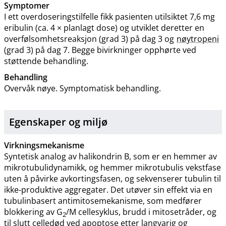
Symptomer
I ett overdoseringstilfelle fikk pasienten utilsiktet 7,6 mg
eribulin (ca. 4 × planlagt dose) og utviklet deretter en
overfølsomhetsreaksjon (grad 3) på dag 3 og
nøytropeni
(grad 3) på dag 7. Begge bivirkninger opphørte ved
støttende behandling.
Behandling
Overvåk nøye. Symptomatisk behandling.
Egenskaper og miljø
Virkningsmekanisme
Syntetisk analog av halikondrin B, som er en hemmer av
mikrotubulidynamikk, og hemmer mikrotubulis vekstfase
uten å påvirke avkortingsfasen, og sekvenserer tubulin til
ikke-produktive aggregater. Det utøver sin effekt via en
tubulinbasert antimitosemekanisme, som medfører
blokkering av G
/M cellesyklus, brudd i mitosetråder, og
2
til slutt celledød ved apoptose etter langvarig og