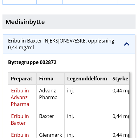
Medisinbytte
Eribulin Baxter INJEKSJONSVÆSKE, oppløsning
0,44 mg/ml
Byttegruppe
002872
Preparat
Firma
Legemiddelform
Styrke
Eribulin
Advanz
inj.
0,44 mg/m
Advanz
Pharma
Pharma
Eribulin
Baxter
inj.
0,44 mg/m
Baxter
Eribulin
Glenmark
inj.
0,44 mg/m