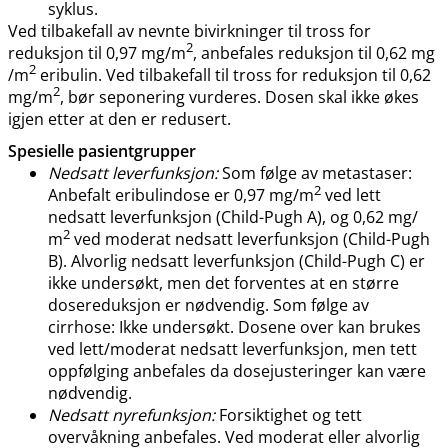
syklus.
Ved tilbakefall av nevnte bivirkninger til tross for
2
reduksjon til 0,97 mg​​/​​m
, anbefales reduksjon til 0,62 mg​​
2
/​​m
eribulin. Ved tilbakefall til tross for reduksjon til 0,62
2
mg​​/​​m
, bør seponering vurderes. Dosen skal ikke økes
igjen etter at den er redusert.
Spesielle pasientgrupper
Nedsatt leverfunksjon:
Som følge av metastaser:
2
Anbefalt eribulindose er 0,97 mg​​/​​m
ved lett
nedsatt leverfunksjon (Child-Pugh A), og 0,62 mg​​/​​
2
m
ved moderat nedsatt leverfunksjon (Child-Pugh
B). Alvorlig nedsatt leverfunksjon (Child-Pugh C) er
ikke undersøkt, men det forventes at en større
dosereduksjon er nødvendig. Som følge av
cirrhose: Ikke undersøkt. Dosene over kan brukes
ved lett​/​moderat nedsatt leverfunksjon, men tett
oppfølging anbefales da dosejusteringer kan være
nødvendig.
Nedsatt nyrefunksjon:
Forsiktighet og tett
overvåkning anbefales. Ved moderat eller alvorlig