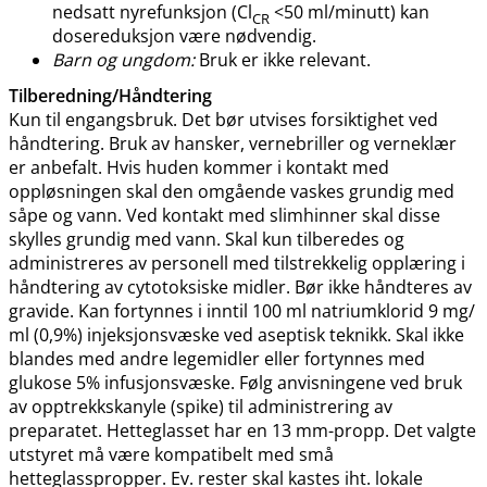
nedsatt nyrefunksjon (Cl
<50 ml​​/​​minutt) kan
CR
dosereduksjon være nødvendig.
Barn og ungdom:
Bruk er ikke relevant.
Tilberedning​/​Håndtering
Kun til engangsbruk. Det bør utvises forsiktighet ved
håndtering. Bruk av hansker, vernebriller og verneklær
er anbefalt. Hvis huden kommer i kontakt med
oppløsningen skal den omgående vaskes grundig med
såpe og vann. Ved kontakt med slimhinner skal disse
skylles grundig med vann. Skal kun tilberedes og
administreres av personell med tilstrekkelig opplæring i
håndtering av cytotoksiske midler. Bør ikke håndteres av
gravide. Kan fortynnes i inntil 100 ml natriumklorid 9 mg​/​
ml (0,9%) injeksjonsvæske ved aseptisk teknikk. Skal ikke
blandes med andre legemidler eller fortynnes med
glukose 5% infusjonsvæske. Følg anvisningene ved bruk
av opptrekkskanyle (spike) til administrering av
preparatet. Hetteglasset har en 13 mm-propp. Det valgte
utstyret må være kompatibelt med små
hetteglasspropper. Ev. rester skal kastes iht. lokale