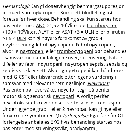
Hematologi:
Kan gi doseavhengig benmargssuppresjon,
primært som
nøytropeni
. Komplett blodtelling bør
foretas før hver dose. Behandling skal kun startes hos
9
pasienter med
ANC
≥1,5 × 10
/liter og
trombocytter
9
>100 × 10
/liter.
ALAT
eller
ASAT
>3 ×
ULN
eller bilirubin
>1,5 ×
ULN
kan gi høyere forekomst av grad 4
nøytropeni
og
febril nøytropeni
.
Febril nøytropeni
,
alvorlig
nøytropeni
eller
trombocytopeni
bør behandles
i samsvar med anbefalingene over, se Dosering. Fatale
tilfeller av
febril nøytropeni
, nøytropen
sepsis
,
sepsis
og
septisk sjokk er sett. Alvorlig
nøytropeni
kan håndteres
med
G-CSF
eller tilsvarende etter legens vurdering i
samsvar med relevante retningslinjer.
Nevropati
:
Pasienten bør overvåkes nøye for tegn på perifer
motorisk og sensorisk
nevropati
. Alvorlig perifer
nevrotoksisitet krever doseutsettelse eller -reduksjon.
Underliggende grad 1 eller 2
nevropati
kan gi nye eller
forverrede symptomer.
QT-forlengelse:
Pga. fare for QT-
forlengelse anbefales EKG hvis behandling startes hos
pasienter med stuvningssvikt, bradyarytmi,