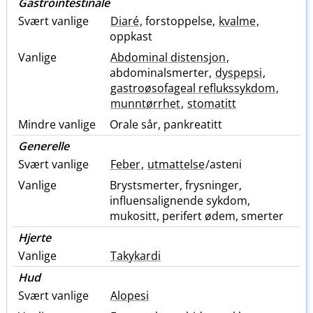
Gastrointestinale
Svært vanlige
Diaré
, forstoppelse,
kvalme
,
oppkast
Vanlige
Abdominal distensjon
,
abdominalsmerter,
dyspepsi
,
gastroøsofageal reflukssykdom
,
munntørrhet
,
stomatitt
Mindre vanlige
Orale sår, pankreatitt
Generelle
Svært vanlige
Feber
,
utmattelse
/asteni
Vanlige
Brystsmerter, frysninger,
influensalignende sykdom,
mukositt, perifert ødem, smerter
Hjerte
Vanlige
Takykardi
Hud
Svært vanlige
Alopesi