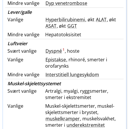
Mindre vanlige
Dyp venetrombose
Lever​/​galle
Vanlige
Hyperbilirubinemi
, økt
ALAT
, økt
ASAT
, økt
GGT
Mindre vanlige
Hepatotoksisitet
Luftveier
1
Svært vanlige
Dyspné
, hoste
Vanlige
Epistakse
, rhinoré, smerter i
orofarynks
Mindre vanlige
Interstitiell lungesykdom
Muskel-skjelettsystemet
Svært vanlige
Artralgi, myalgi, ryggsmerter,
smerter i ekstremitet
Vanlige
Muskel-skjelettsmerter, muskel-
skjelettsmerter i brystet,
muskelkramper
, muskelsvakhet,
smerter i
underekstremitet