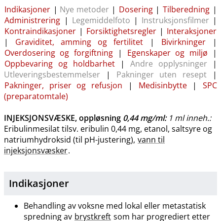
Indikasjoner
|
Nye metoder
|
Dosering
|
Tilberedning
|
Administrering
|
Legemiddelfoto
|
Instruksjonsfilmer
|
Kontraindikasjoner
|
Forsiktighetsregler
|
Interaksjoner
|
Graviditet, amming og fertilitet
|
Bivirkninger
|
Overdosering og forgiftning
|
Egenskaper og miljø
|
Oppbevaring og holdbarhet
|
Andre opplysninger
|
Utleveringsbestemmelser
|
Pakninger uten resept
|
Pakninger, priser og refusjon
|
Medisinbytte
|
SPC
(preparatomtale)
INJEKSJONSVÆSKE, oppløsning
0,44 mg/ml
:
1 ml inneh.:
Eribulinmesilat tilsv. eribulin 0,44 mg, etanol, saltsyre og
natriumhydroksid (til pH-justering),
vann til
injeksjonsvæsker
.
Indikasjoner
Behandling av voksne med lokal eller metastatisk
spredning av
brystkreft
som har progrediert etter