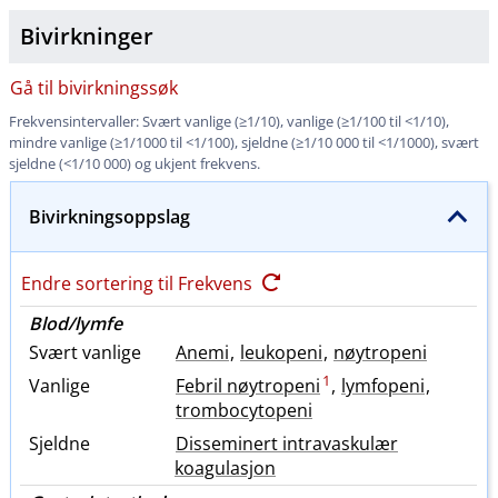
Bivirkninger
Gå til bivirkningssøk
Frekvensintervaller: Svært vanlige (≥1​/​10), vanlige (≥1/100 til <1​/​10),
mindre vanlige (≥1/1000 til <1​/​100), sjeldne (≥1/10 000 til <1​/​1000), svært
sjeldne (<1/10 000) og ukjent frekvens.
Bivirkningsoppslag
Endre sortering til Frekvens
Blod​/​lymfe
Svært vanlige
Anemi
,
leukopeni
,
nøytropeni
1
Vanlige
Febril nøytropeni
,
lymfopeni
,
trombocytopeni
Sjeldne
Disseminert intravaskulær
koagulasjon