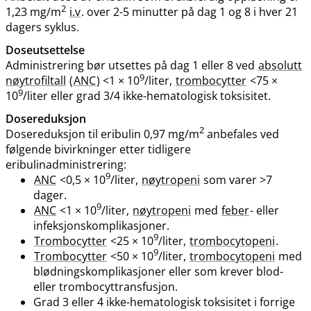
2
1,23 mg​​/​​m
i.v
. over 2-5 minutter på dag 1 og 8 i hver 21
dagers syklus.
Doseutsettelse
Administrering bør utsettes på dag 1 eller 8 ved
absolutt
9
nøytrofiltall
(
ANC
) <1 × 10
/liter,
trombocytter
<75 ×
9
10
/liter eller grad 3/4 ikke-hematologisk toksisitet.
Dosereduksjon
2
Dosereduksjon til eribulin 0,97 mg​​/​​m
anbefales ved
følgende bivirkninger etter tidligere
eribulinadministrering:
9
ANC
<0,5 × 10
/liter,
nøytropeni
som varer >7
dager.
9
ANC
<1 × 10
/liter,
nøytropeni
med
feber
- eller
infeksjonskomplikasjoner.
9
Trombocytter
<25 × 10
/liter,
trombocytopeni
.
9
Trombocytter
<50 × 10
/liter,
trombocytopeni
med
blødningskomplikasjoner eller som krever blod-
eller trombocyttransfusjon.
Grad 3 eller 4 ikke-hematologisk toksisitet i forrige