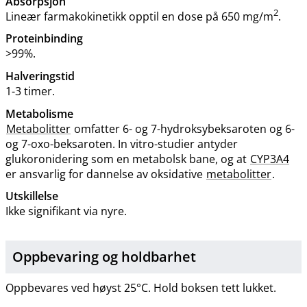
Absorpsjon
2
Lineær farmakokinetikk opptil en dose på 650 mg​/​m
.
Proteinbinding
>99%.
Halveringstid
1-3 timer.
Metabolisme
Metabolitter
omfatter 6- og 7-hydroksybeksaroten og 6-
og 7-oxo-beksaroten. In vitro-studier antyder
glukoronidering som en metabolsk bane, og at
CYP3A4
er ansvarlig for dannelse av oksidative
metabolitter
.
Utskillelse
Ikke signifikant via nyre.
Oppbevaring og holdbarhet
Oppbevares ved høyst 25°C. Hold boksen tett lukket.