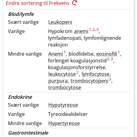
Endre sortering til Frekvens
Blod​/​lymfe
Svært vanlige
Leukopeni
1
,
2
,
3
Vanlige
Hypokrom
anemi
,
lymfadenopati, lymfomlignende
reaksjon
1
1
Mindre vanlige
Anemi
, blodlidelse,
eosinofili
,
2
,
3
forlenget koagulasjonstid
,
koagulasjonsforstyrrelse,
2
leukocytose
,
lymfocytose
,
3
purpura
,
trombocytopeni
,
trombocytose
Endokrine
Svært vanlige
Hypotyreose
Vanlige
Tyreoidealidelser
Mindre vanlige
Hypertyreose
Gastrointestinale