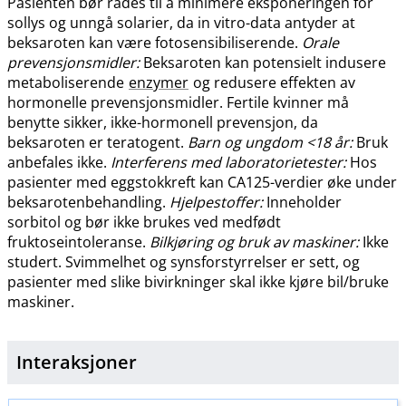
Pasienten bør rådes til å minimere eksponeringen for
sollys og unngå solarier, da in vitro-data antyder at
beksaroten kan være fotosensibiliserende.
Orale
prevensjonsmidler:
Beksaroten kan potensielt indusere
metaboliserende
enzymer
og redusere effekten av
hormonelle prevensjonsmidler. Fertile kvinner må
benytte sikker, ikke-hormonell prevensjon, da
beksaroten er teratogent.
Barn og ungdom <18 år:
Bruk
anbefales ikke.
Interferens med laboratorietester:
Hos
pasienter med eggstokkreft kan CA125-verdier øke under
beksarotenbehandling.
Hjelpestoffer:
Inneholder
sorbitol og bør ikke brukes ved medfødt
fruktoseintoleranse.
Bilkjøring og bruk av maskiner:
Ikke
studert. Svimmelhet og synsforstyrrelser er sett, og
pasienter med slike bivirkninger skal ikke kjøre bil​/​bruke
maskiner.
Interaksjoner