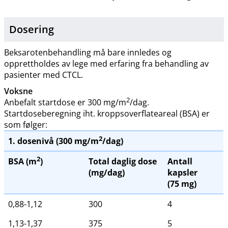
Dosering
Beksarotenbehandling må bare innledes og
opprettholdes av lege med erfaring fra behandling av
pasienter med CTCL.
Voksne
2
Anbefalt startdose er 300 mg​/​m
/dag.
Startdoseberegning iht. kroppsoverflateareal (BSA) er
som følger:
2
1. dosenivå (300 mg​/​m
/dag)
2
BSA (m
)
Total daglig dose
Antall
(mg​/​dag)
kapsler
(75 mg)
0,88-1,12
300
4
1,13-1,37
375
5