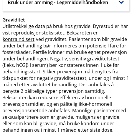
Bruk under amming - Legemiddelhåndboken
Graviditet
Utilstrekkelige data på bruk hos gravide. Dyrestudier har
vist reproduksjonstoksisitet. Beksaroten er
kontraindisert
ved graviditet. Pasienter som blir gravide
under behandling bør informeres om potensiell fare for
fosterskader. Fertile kvinner må bruke egnet prevensjon
under behandlingen. Negativ, sensitiv graviditetstest
(f.eks. hCGβ i serum) bør konstateres innen 1 uke før
behandlingsstart. Sikker prevensjon må benyttes fra
tidspunktet for negativ graviditetstest, under og i minst 1
måned etter avsluttet behandling. Det anbefales å
benytte 2 pålitelige typer prevensjon samtidig.
Beksaroten kan redusere effekten av hormonelle
prevensjonsmidler, og en pålitelig ikke-hormonell
prevensjonsmetode anbefales. Mannlige pasienter med
seksualpartnere som er gravide, muligens er gravide,
eller som kan bli gravide, må bruke kondom under
behandlingen og i minst 1 måned etter siste dose.