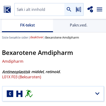
FK-tekst
Pakn.ved.
deaktiver
Siste besøkte sider (
)
Bexarotene Amdipharm
Bexarotene Amdipharm
Amdipharm
Antineoplastisk
middel, retinoid.
L01X F03 (Beksaroten)