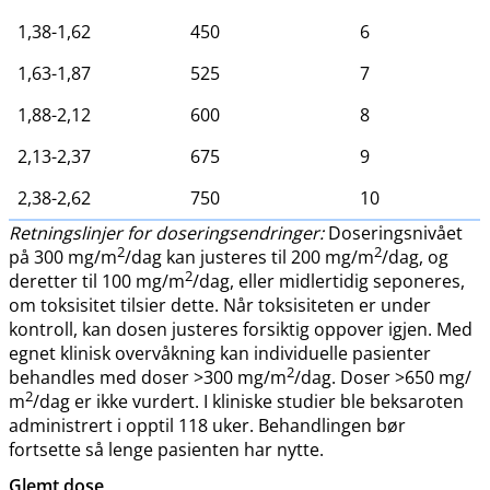
1,38-1,62
450
6
1,63-1,87
525
7
1,88-2,12
600
8
2,13-2,37
675
9
2,38-2,62
750
10
Retningslinjer for doseringsendringer:
Doseringsnivået
2
2
på 300 mg​/​m
/dag kan justeres til 200 mg​/​m
/dag, og
2
deretter til 100 mg​/​m
/dag, eller midlertidig seponeres,
om toksisitet tilsier dette. Når toksisiteten er under
kontroll, kan dosen justeres forsiktig oppover igjen. Med
egnet klinisk overvåkning kan individuelle pasienter
2
behandles med doser >300 mg​/​m
/dag. Doser >650 mg​/​
2
m
/dag er ikke vurdert. I kliniske studier ble beksaroten
administrert i opptil 118 uker. Behandlingen bør
fortsette så lenge pasienten har nytte.
Glemt dose