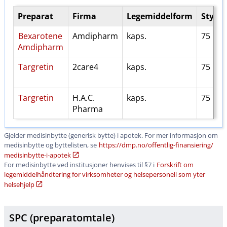
Preparat
Firma
Legemiddelform
Styrke
Bexarotene
Amdipharm
kaps.
75 mg
Amdipharm
Targretin
2care4
kaps.
75 mg
Targretin
H.A.C.
kaps.
75 mg
Pharma
Gjelder medisinbytte (generisk bytte) i apotek. For mer informasjon om
medisinbytte og byttelisten, se
https:​/​/dmp.no​/​offentlig-finansiering​/​
medisinbytte-i-apotek
For medisinbytte ved institusjoner henvises til §7 i
Forskrift om
legemiddelhåndtering for virksomheter og helsepersonell som yter
helsehjelp
SPC (preparatomtale)