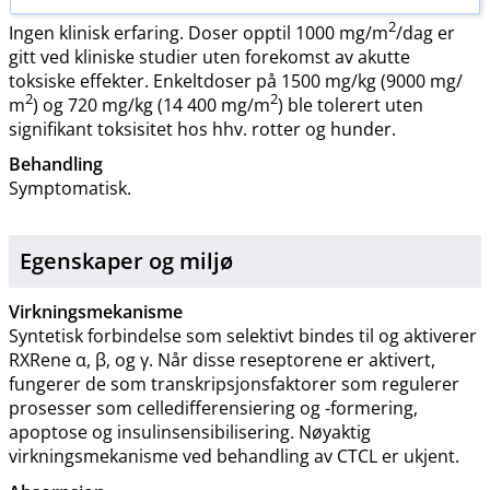
2
Ingen klinisk erfaring. Doser opptil 1000 mg​/​m
/dag er
gitt ved kliniske studier uten forekomst av akutte
toksiske effekter. Enkeltdoser på 1500 mg/kg (9000 mg​/​
2
2
m
) og 720 mg/kg (14 400 mg​/​m
) ble tolerert uten
signifikant toksisitet hos hhv. rotter og hunder.
Behandling
Symptomatisk.
Egenskaper og miljø
Virkningsmekanisme
Syntetisk forbindelse som selektivt bindes til og aktiverer
RXRene α, β, og γ. Når disse reseptorene er aktivert,
fungerer de som transkripsjonsfaktorer som regulerer
prosesser som celledifferensiering og -formering,
apoptose og insulinsensibilisering. Nøyaktig
virkningsmekanisme ved behandling av CTCL er ukjent.