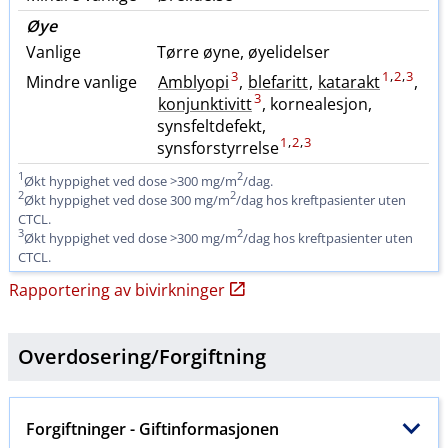
Øye
Vanlige
Tørre øyne, øyelidelser
3
1
,
2
,
3
Mindre vanlige
Amblyopi
,
blefaritt
,
katarakt
,
3
konjunktivitt
, kornealesjon,
synsfeltdefekt,
1
,
2
,
3
synsforstyrrelse
1
2
Økt hyppighet ved dose >300 mg​/​m
/dag.
2
2
Økt hyppighet ved dose 300 mg​/​m
/dag hos kreftpasienter uten
CTCL.
3
2
Økt hyppighet ved dose >300 mg​/​m
/dag hos kreftpasienter uten
CTCL.
Rapportering av bivirkninger
Overdosering​/​
Forgiftning
Forgiftninger
- Giftinformasjonen