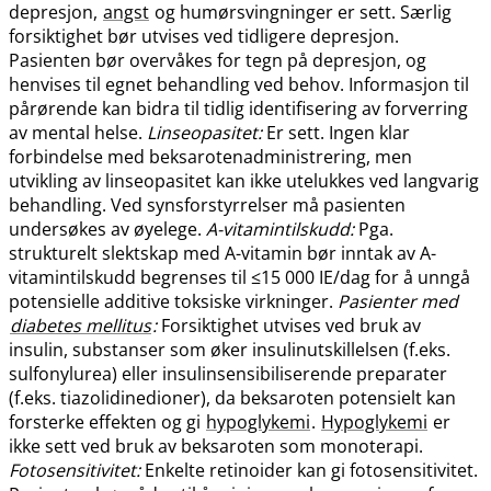
depresjon,
angst
og humørsvingninger er sett. Særlig
forsiktighet bør utvises ved tidligere depresjon.
Pasienten bør overvåkes for tegn på depresjon, og
henvises til egnet behandling ved behov. Informasjon til
pårørende kan bidra til tidlig identifisering av forverring
av mental helse.
Linseopasitet:
Er sett. Ingen klar
forbindelse med beksarotenadministrering, men
utvikling av linseopasitet kan ikke utelukkes ved langvarig
behandling. Ved synsforstyrrelser må pasienten
undersøkes av øyelege.
A-vitamintilskudd:
Pga.
strukturelt slektskap med A-vitamin bør inntak av A-
vitamintilskudd begrenses til ≤15 000 IE​/​dag for å unngå
potensielle additive toksiske virkninger.
Pasienter med
diabetes mellitus
:
Forsiktighet utvises ved bruk av
insulin, substanser som øker insulinutskillelsen (f.eks.
sulfonylurea) eller insulinsensibiliserende preparater
(f.eks. tiazolidinedioner), da beksaroten potensielt kan
forsterke effekten og gi
hypoglykemi
.
Hypoglykemi
er
ikke sett ved bruk av beksaroten som monoterapi.
Fotosensitivitet:
Enkelte retinoider kan gi fotosensitivitet.