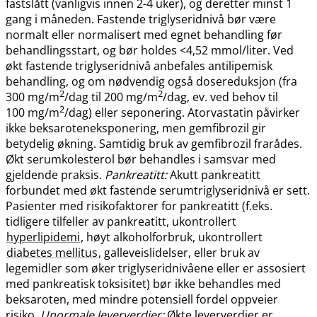
fastslått (vanligvis innen 2-4 uker), og deretter minst 1
gang i måneden. Fastende triglyseridnivå bør være
normalt eller normalisert med egnet behandling før
behandlingsstart, og bør holdes <4,52 mmol​/​liter. Ved
økt fastende triglyseridnivå anbefales antilipemisk
behandling, og om nødvendig også dosereduksjon (fra
2
2
300 mg​/​m
/dag til 200 mg​/​m
/dag, ev. ved behov til
2
100 mg​/​m
/dag) eller seponering. Atorvastatin påvirker
ikke beksaroteneksponering, men gemfibrozil gir
betydelig økning. Samtidig bruk av gemfibrozil frarådes.
Økt serumkolesterol bør behandles i samsvar med
gjeldende praksis.
Pankreatitt:
Akutt pankreatitt
forbundet med økt fastende serumtriglyseridnivå er sett.
Pasienter med risikofaktorer for pankreatitt (f.eks.
tidligere tilfeller av pankreatitt, ukontrollert
hyperlipidemi
, høyt alkoholforbruk, ukontrollert
diabetes mellitus
, galleveislidelser, eller bruk av
legemidler som øker triglyseridnivåene eller er assosiert
med pankreatisk toksisitet) bør ikke behandles med
beksaroten, med mindre potensiell fordel oppveier
risiko.
Unormale leververdier:
Økte leververdier er