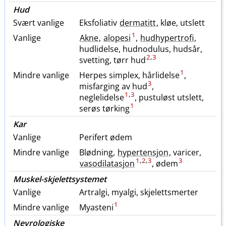
Hud
Svært vanlige
Eksfoliativ
dermatitt
, kløe, utslett
1
Vanlige
Akne
,
alopesi
,
hudhypertrofi
,
hudlidelse, hudnodulus, hudsår,
2
,
3
svetting, tørr hud
1
Mindre vanlige
Herpes simplex, hårlidelse
,
3
misfarging av hud
,
1
,
3
neglelidelse
, pustuløst utslett,
1
serøs tørking
Kar
Vanlige
Perifert ødem
Mindre vanlige
Blødning,
hypertensjon
, varicer,
1
,
2
,
3
3
vasodilatasjon
, ødem
Muskel-skjelettsystemet
Vanlige
Artralgi, myalgi, skjelettsmerter
1
Mindre vanlige
Myasteni
Nevrologiske