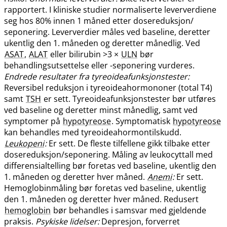
rapportert. I kliniske studier normaliserte leververdiene
seg hos 80% innen 1 måned etter dosereduksjon​/​
seponering. Leververdier måles ved baseline, deretter
ukentlig den 1. måneden og deretter månedlig. Ved
ASAT
,
ALAT
eller bilirubin >3 ×
ULN
bør
behandlingsutsettelse eller -seponering vurderes.
Endrede resultater fra tyreoideafunksjonstester:
Reversibel reduksjon i tyreoideahormononer (total T4)
samt
TSH
er sett. Tyreoideafunksjonstester bør utføres
ved baseline og deretter minst månedlig, samt ved
symptomer på
hypotyreose
. Symptomatisk
hypotyreose
kan behandles med tyreoideahormontilskudd.
Leukopeni
:
Er sett. De fleste tilfellene gikk tilbake etter
dosereduksjon​/​seponering. Måling av leukocyttall med
differensialtelling bør foretas ved baseline, ukentlig den
1. måneden og deretter hver måned.
Anemi
:
Er sett.
Hemoglobinmåling bør foretas ved baseline, ukentlig
den 1. måneden og deretter hver måned. Redusert
hemoglobin
bør behandles i samsvar med gjeldende
praksis.
Psykiske lidelser:
Depresjon, forverret