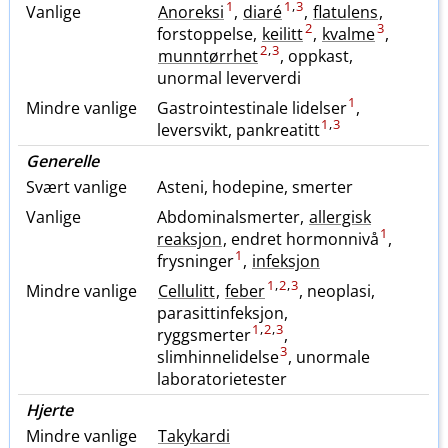
1
1
,
3
Vanlige
Anoreksi
,
diaré
,
flatulens
,
2
3
forstoppelse,
keilitt
,
kvalme
,
2
,
3
munntørrhet
, oppkast,
unormal leververdi
1
Mindre vanlige
Gastrointestinale lidelser
,
1
,
3
leversvikt, pankreatitt
Generelle
Svært vanlige
Asteni, hodepine, smerter
Vanlige
Abdominalsmerter,
allergisk
1
reaksjon
, endret hormonnivå
,
1
frysninger
,
infeksjon
1
,
2
,
3
Mindre vanlige
Cellulitt
,
feber
, neoplasi,
parasittinfeksjon,
1
,
2
,
3
ryggsmerter
,
3
slimhinnelidelse
, unormale
laboratorietester
Hjerte
Mindre vanlige
Takykardi