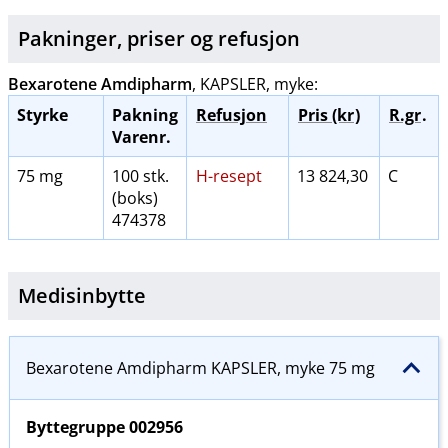
Pakninger, priser og
refusjon
Bexarotene Amdipharm
, KAPSLER, myke:
Styrke
Pakning
Refusjon
Pris (kr
)
R.gr
.
Varenr.
75 mg
100 stk.
H-resept
13 824,30
C
(boks)
474378
Medisinbytte
Bexarotene Amdipharm KAPSLER, myke 75 mg
Byttegruppe
002956