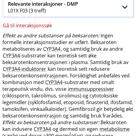
Relevante interaksjoner -
DMP
L01X F03 (3 treff)
Gå til interaksjonssøk
Effekt av andre substanser på beksaroten:
Ingen
formelle interaksjonsstudier er utført. Beksaroten
metaboliseres av
CYP3A4
, og samtidig bruk av andre
CYP3A4
-substrater kan teoretisk sett øke
beksarotenkonsentrasjonen i plasma. Samtidig bruk av
CYP3A4-induktorer
kan teoretisk sett redusere
beksarotenkonsentrasjonen. Forsiktighet anbefales ved
kombinasjon med
CYP3A4
-substrater med smalt
terapeutisk vindu, dvs. visse
immunsuppressiver
(ciklosporin, takrolimus, sirolimus) og cytotoksiske
legemidler (syklofosfamid, etoposid, finasterid, ifosfamid,
tamoksifen, vinkaalkaloider). Gemfibrozil gir betydelig økt
beksarotenkonsentrasjon og samtidig bruk frarådes.
Effekt av beksaroten på andre substanser:
Beksaroten
kan indusere
CYP3A4
og dermed sin egen
metabolisme
2
(særlig ved doser >300 mg​/​m
/dag), og redusere