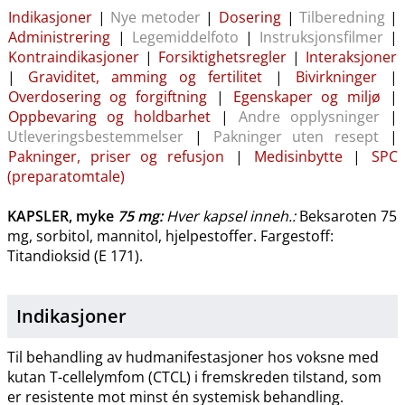
Indikasjoner
|
Nye metoder
|
Dosering
|
Tilberedning
|
Administrering
|
Legemiddelfoto
|
Instruksjonsfilmer
|
Kontraindikasjoner
|
Forsiktighetsregler
|
Interaksjoner
|
Graviditet, amming og fertilitet
|
Bivirkninger
|
Overdosering og forgiftning
|
Egenskaper og miljø
|
Oppbevaring og holdbarhet
|
Andre opplysninger
|
Utleveringsbestemmelser
|
Pakninger uten resept
|
Pakninger, priser og refusjon
|
Medisinbytte
|
SPC
(preparatomtale)
KAPSLER, myke
75 mg
:
Hver kapsel inneh.:
Beksaroten 75
mg, sorbitol, mannitol, hjelpestoffer. Fargestoff:
Titandioksid (E 171).
Indikasjoner
Til behandling av hudmanifestasjoner hos voksne med
kutan T-cellelymfom (CTCL) i fremskreden tilstand, som
er resistente mot minst én systemisk behandling.