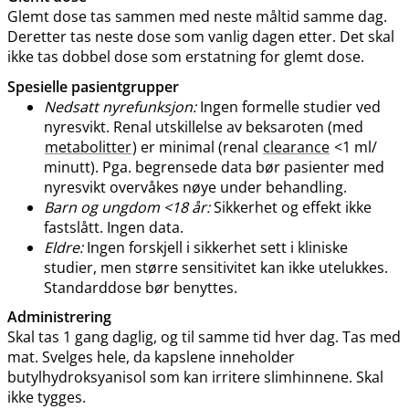
Glemt dose tas sammen med neste måltid samme dag.
Deretter tas neste dose som vanlig dagen etter. Det skal
ikke tas dobbel dose som erstatning for glemt dose.
Spesielle pasientgrupper
Nedsatt nyrefunksjon:
Ingen formelle studier ved
nyresvikt. Renal utskillelse av beksaroten (med
metabolitter
) er minimal (renal
clearance
<1 ml​/​
minutt). Pga. begrensede data bør pasienter med
nyresvikt overvåkes nøye under behandling.
Barn og ungdom <18 år:
Sikkerhet og effekt ikke
fastslått. Ingen data.
Eldre:
Ingen forskjell i sikkerhet sett i kliniske
studier, men større sensitivitet kan ikke utelukkes.
Standarddose bør benyttes.
Administrering
Skal tas 1 gang daglig, og til samme tid hver dag. Tas med
mat. Svelges hele, da kapslene inneholder
butylhydroksyanisol som kan irritere slimhinnene. Skal
ikke tygges.