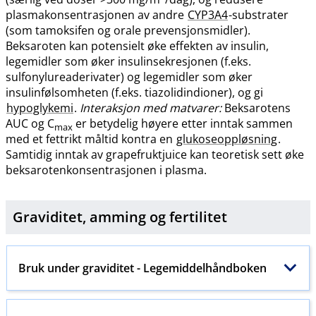
plasmakonsentrasjonen av andre
CYP3A4
-substrater
(som tamoksifen og orale prevensjonsmidler).
Beksaroten kan potensielt øke effekten av insulin,
legemidler som øker insulinsekresjonen (f.eks.
sulfonylureaderivater) og legemidler som øker
insulinfølsomheten (f.eks. tiazolidindioner), og gi
hypoglykemi
.
Interaksjon med matvarer:
Beksarotens
AUC og C
er betydelig høyere
etter inntak sammen
max
med et fettrikt måltid kontra en
glukoseoppløsning
.
Samtidig inntak av grapefruktjuice kan teoretisk sett øke
beksarotenkonsentrasjonen i plasma.
Graviditet, amming og
fertilitet
Bruk under graviditet - Legemiddelhåndboken