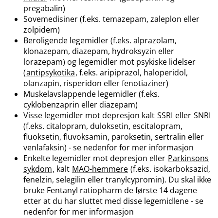
pregabalin)
Sovemedisiner (f.eks. temazepam, zaleplon eller
zolpidem)
Beroligende legemidler (f.eks. alprazolam,
klonazepam, diazepam, hydroksyzin eller
lorazepam) og legemidler mot psykiske lidelser
(
antipsykotika
, f.eks. aripiprazol, haloperidol,
olanzapin, risperidon eller fenotiaziner)
Muskelavslappende legemidler (f.eks.
cyklobenzaprin eller diazepam)
Visse legemidler mot depresjon kalt
SSRI
eller
SNRI
(f.eks. citalopram, duloksetin, escitalopram,
fluoksetin, fluvoksamin, paroksetin, sertralin eller
venlafaksin) - se nedenfor for mer informasjon
Enkelte legemidler mot depresjon eller
Parkinsons
sykdom
, kalt
MAO-hemmere
(f.eks. isokarboksazid,
fenelzin, selegilin eller tranylcypromin). Du skal ikke
bruke Fentanyl ratiopharm de første 14 dagene
etter at du har sluttet med disse legemidlene - se
nedenfor for mer informasjon