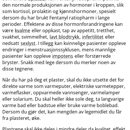
den normale produksjonen av hormoner i kroppen, slik
som kortisol, prolaktin og kjønnshormoner, spesielt
dersom du har brukt Fentanyl ratiopharm i lange
perioder. Effektene av disse hormonforandringene kan
være
kvalme
eller oppkast, tap av appetitt, tretthet,
svakhet, svimmelhet,
lavt blodtrykk
,
infertilitet
eller
nedsatt
sexlyst
. I tillegg kan kvinnelige pasienter oppleve
endringer i menstruasjonssyklusen, mens mannlige
pasienter kan oppleve
impotens
eller forstørrede
bryster. Snakk med lege dersom du merker noen av
disse tegnene.
Når du har på deg et plaster, skal du ikke utsette det for
direkte varme som varmeputer, elektriske varmetepper,
varmeflasker, oppvarmede vannsenger, varmelamper
eller solarium. Du skal heller ikke sole deg, ta langvarige
varme bad eller badstue eller bruke varme boblebad.
Dersom du gjør det, kan mengden av legemidlet du får
fra plasteret, øke.
Plastrene skal ikke deles i mindre deler da kvalitet, effekt