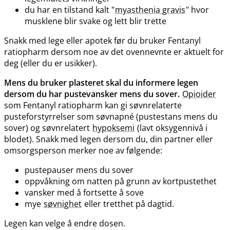
du har en tilstand kalt "
myasthenia gravis
" hvor
musklene blir svake og lett blir trette
Snakk med lege eller apotek før du bruker Fentanyl
ratiopharm dersom noe av det ovennevnte er aktuelt for
deg (eller du er usikker).
Mens du bruker plasteret skal du informere legen
dersom du har pustevansker mens du sover.
Opioider
som Fentanyl ratiopharm kan gi søvnrelaterte
pusteforstyrrelser som søvnapné (pustestans mens du
sover) og søvnrelatert
hypoksemi
(lavt oksygennivå i
blodet). Snakk med legen dersom du, din partner eller
omsorgsperson merker noe av følgende:
pustepauser mens du sover
oppvåkning om natten på grunn av kortpustethet
vansker med å fortsette å sove
mye
søvnighet
eller tretthet på dagtid.
Legen kan velge å endre dosen.