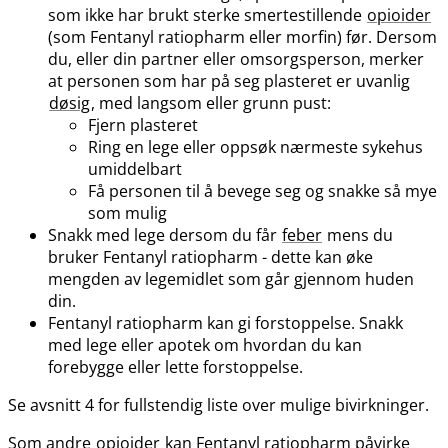
som ikke har brukt sterke smertestillende
opioider
(som Fentanyl ratiopharm eller morfin) før. Dersom
du, eller din partner eller omsorgsperson, merker
at personen som har på seg plasteret er uvanlig
døsig
, med langsom eller grunn pust:
Fjern plasteret
Ring en lege eller oppsøk nærmeste sykehus
umiddelbart
Få personen til å bevege seg og snakke så mye
som mulig
Snakk med lege dersom du får
feber
mens du
bruker Fentanyl ratiopharm - dette kan øke
mengden av legemidlet som går gjennom huden
din.
Fentanyl ratiopharm kan gi forstoppelse. Snakk
med lege eller apotek om hvordan du kan
forebygge eller lette forstoppelse.
Se avsnitt 4 for fullstendig liste over mulige bivirkninger.
Som andre
opioider
kan Fentanyl ratiopharm påvirke