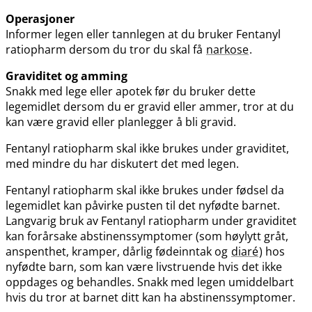
Operasjoner
Informer legen eller tannlegen at du bruker Fentanyl
ratiopharm dersom du tror du skal få
narkose
.
Graviditet og amming
Snakk med lege eller apotek før du bruker dette
legemidlet dersom du er gravid eller ammer, tror at du
kan være gravid eller planlegger å bli gravid.
Fentanyl ratiopharm skal ikke brukes under graviditet,
med mindre du har diskutert det med legen.
Fentanyl ratiopharm skal ikke brukes under fødsel da
legemidlet kan påvirke pusten til det nyfødte barnet.
Langvarig bruk av Fentanyl ratiopharm under graviditet
kan forårsake abstinenssymptomer (som høylytt gråt,
anspenthet, kramper, dårlig fødeinntak og
diaré
) hos
nyfødte barn, som kan være livstruende hvis det ikke
oppdages og behandles. Snakk med legen umiddelbart
hvis du tror at barnet ditt kan ha abstinenssymptomer.