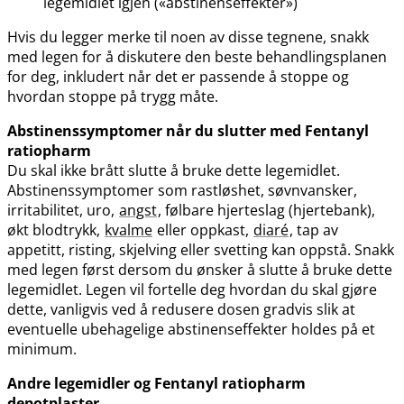
legemidlet igjen («abstinenseffekter»)
Hvis du legger merke til noen av disse tegnene, snakk
med legen for å diskutere den beste behandlingsplanen
for deg, inkludert når det er passende å stoppe og
hvordan stoppe på trygg måte.
Abstinenssymptomer når du slutter med Fentanyl
ratiopharm
Du skal ikke brått slutte å bruke dette legemidlet.
Abstinenssymptomer som rastløshet, søvnvansker,
irritabilitet, uro,
angst
, følbare hjerteslag (hjertebank),
økt blodtrykk,
kvalme
eller oppkast,
diaré
, tap av
appetitt, risting, skjelving eller svetting kan oppstå. Snakk
med legen først dersom du ønsker å slutte å bruke dette
legemidlet. Legen vil fortelle deg hvordan du skal gjøre
dette, vanligvis ved å redusere dosen gradvis slik at
eventuelle ubehagelige abstinenseffekter holdes på et
minimum.
Andre legemidler og Fentanyl ratiopharm
depotplaster