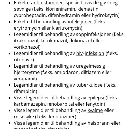
Enkelte
antihistaminer
, spesielt hvis de gjør deg
søvnige
(f.eks. klorfeniramin, klemastin,
cyproheptadin, difenhydramin eller hydroksyzin)
Enkelte til behandling av
infeksjoner
(f.eks.
erytromycin eller klaritromycin)
Legemidler til behandling av soppinfeksjoner (f.eks.
itrakonazol, ketokonazol, flukonazol eller
vorikonazol)
Legemidler til behandling av
hiv
-
infeksjon
(f.eks.
ritonavir)
Legemidler til behandling av uregelmessig
hjerterytme (f.eks. amiodaron, diltiazem eller
verapamil)
Legemidler til behandling av
tuberkulose
(f.eks.
rifampicin)
Visse legemidler til behandling av
epilepsi
(f.eks.
karbamazepin, fenobarbital eller fenytoin)
Visse legemidler til behandling av
kvalme
eller
reisesyke (f.eks. fenotiaziner)
Visse legemidler til behandling av
halsbrann
eller