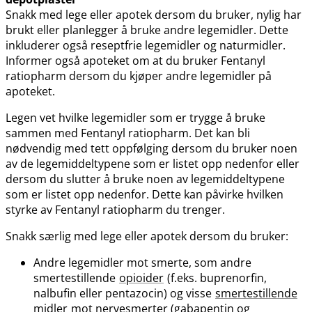
Snakk med lege eller apotek dersom du bruker, nylig har
brukt eller planlegger å bruke andre legemidler. Dette
inkluderer også reseptfrie legemidler og naturmidler.
Informer også apoteket om at du bruker Fentanyl
ratiopharm dersom du kjøper andre legemidler på
apoteket.
Legen vet hvilke legemidler som er trygge å bruke
sammen med Fentanyl ratiopharm. Det kan bli
nødvendig med tett oppfølging dersom du bruker noen
av de legemiddeltypene som er listet opp nedenfor eller
dersom du slutter å bruke noen av legemiddeltypene
som er listet opp nedenfor. Dette kan påvirke hvilken
styrke av Fentanyl ratiopharm du trenger.
Snakk særlig med lege eller apotek dersom du bruker:
Andre legemidler mot smerte, som andre
smertestillende
opioider
(f.eks. buprenorfin,
nalbufin eller pentazocin) og visse
smertestillende
midler
mot nervesmerter (gabapentin og