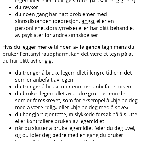
legemidler eller ulovlige stoffer («rusavhengighet»)
du røyker
du noen gang har hatt problemer med
sinnstilstanden (depresjon,
angst
eller en
personlighetsforstyrrelse) eller har blitt behandlet
av psykiater for andre sinnslidelser
Hvis du legger merke til noen av følgende tegn mens du
bruker Fentanyl ratiopharm, kan det være et tegn på at
du har blitt avhengig.
du trenger å bruke legemidlet i lengre tid enn det
som er anbefalt av legen
du trenger å bruke mer enn den anbefalte dosen
du bruker legemidlet av andre grunner enn det
som er foreskrevet, som for eksempel å «hjelpe deg
med å være rolig» eller «hjelpe deg med å sove»
du har gjort gjentatte, mislykkede forsøk på å slutte
eller kontrollere bruken av legemidlet
når du slutter å bruke legemidlet føler du deg uvel,
og du føler deg bedre med en gang du bruker