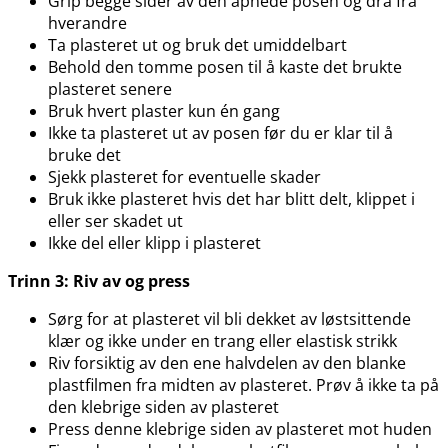
Grip begge sider av den åpnede posen og dra fra
hverandre
Ta plasteret ut og bruk det umiddelbart
Behold den tomme posen til å kaste det brukte
plasteret senere
Bruk hvert plaster kun én gang
Ikke ta plasteret ut av posen før du er klar til å
bruke det
Sjekk plasteret for eventuelle skader
Bruk ikke plasteret hvis det har blitt delt, klippet i
eller ser skadet ut
Ikke del eller klipp i plasteret
Trinn 3: Riv av og press
Sørg for at plasteret vil bli dekket av løstsittende
klær og ikke under en trang eller elastisk strikk
Riv forsiktig av den ene halvdelen av den blanke
plastfilmen fra midten av plasteret. Prøv å ikke ta på
den klebrige siden av plasteret
Press denne klebrige siden av plasteret mot huden