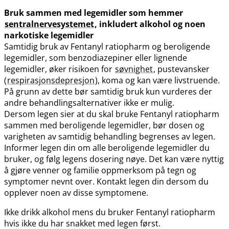
Bruk sammen med legemidler som hemmer
sentralnervesystemet
, inkludert alkohol og noen
narkotiske legemidler
Samtidig bruk av Fentanyl ratiopharm og beroligende
legemidler, som benzodiazepiner eller lignende
legemidler, øker risikoen for
søvnighet
, pustevansker
(
respirasjonsdepresjon
), koma og kan være livstruende.
På grunn av dette bør samtidig bruk kun vurderes der
andre behandlingsalternativer ikke er mulig.
Dersom legen sier at du skal bruke Fentanyl ratiopharm
sammen med beroligende legemidler, bør dosen og
varigheten av samtidig behandling begrenses av legen.
Informer legen din om alle beroligende legemidler du
bruker, og følg legens dosering nøye. Det kan være nyttig
å gjøre venner og familie oppmerksom på tegn og
symptomer nevnt over. Kontakt legen din dersom du
opplever noen av disse symptomene.
Ikke drikk alkohol mens du bruker Fentanyl ratiopharm
hvis ikke du har snakket med legen først.