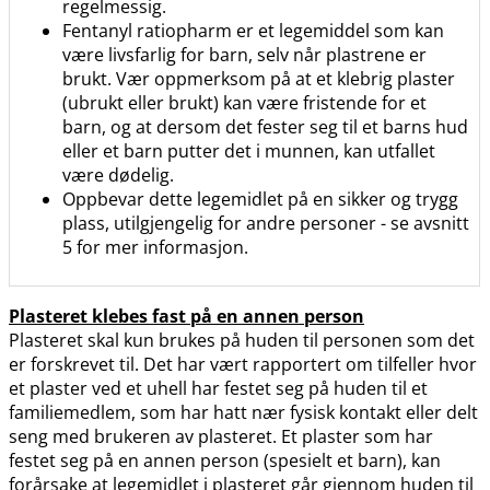
regelmessig.
Fentanyl ratiopharm er et legemiddel som kan
være livsfarlig for barn, selv når plastrene er
brukt. Vær oppmerksom på at et klebrig plaster
(ubrukt eller brukt) kan være fristende for et
barn, og at dersom det fester seg til et barns hud
eller et barn putter det i munnen, kan utfallet
være dødelig.
Oppbevar dette legemidlet på en sikker og trygg
plass, utilgjengelig for andre personer - se avsnitt
5 for mer informasjon.
Plasteret klebes fast på en annen person
Plasteret skal kun brukes på huden til personen som det
er forskrevet til. Det har vært rapportert om tilfeller hvor
et plaster ved et uhell har festet seg på huden til et
familiemedlem, som har hatt nær fysisk kontakt eller delt
seng med brukeren av plasteret. Et plaster som har
festet seg på en annen person (spesielt et barn), kan
forårsake at legemidlet i plasteret går gjennom huden til