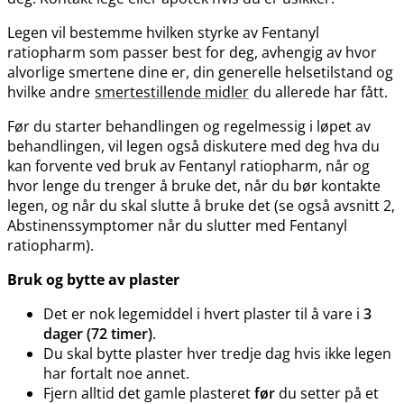
Legen vil bestemme hvilken styrke av Fentanyl
ratiopharm som passer best for deg, avhengig av hvor
alvorlige smertene dine er, din generelle helsetilstand og
hvilke andre
smertestillende midler
du allerede har fått.
Før du starter behandlingen og regelmessig i løpet av
behandlingen, vil legen også diskutere med deg hva du
kan forvente ved bruk av Fentanyl ratiopharm, når og
hvor lenge du trenger å bruke det, når du bør kontakte
legen, og når du skal slutte å bruke det (se også avsnitt 2,
Abstinenssymptomer når du slutter med Fentanyl
ratiopharm).
Bruk og bytte av plaster
Det er nok legemiddel i hvert plaster til å vare i
3
dager (72 timer)
.
Du skal bytte plaster hver tredje dag hvis ikke legen
har fortalt noe annet.
Fjern alltid det gamle plasteret
før
du setter på et