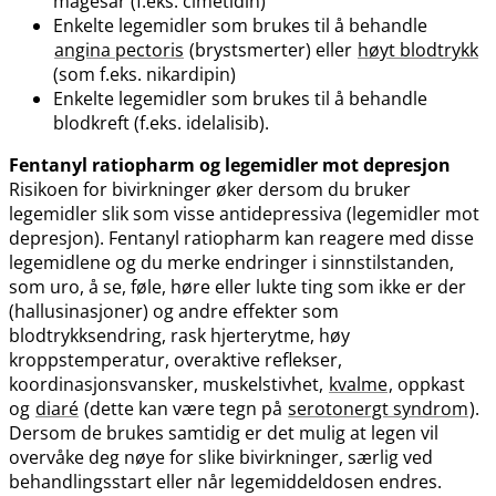
magesår (f.eks. cimetidin)
Enkelte legemidler som brukes til å behandle
angina pectoris
(brystsmerter) eller
høyt blodtrykk
(som f.eks. nikardipin)
Enkelte legemidler som brukes til å behandle
blodkreft (f.eks. idelalisib).
Fentanyl ratiopharm og legemidler mot depresjon
Risikoen for bivirkninger øker dersom du bruker
legemidler slik som visse antidepressiva (legemidler mot
depresjon). Fentanyl ratiopharm kan reagere med disse
legemidlene og du merke endringer i sinnstilstanden,
som uro, å se, føle, høre eller lukte ting som ikke er der
(hallusinasjoner) og andre effekter som
blodtrykksendring, rask hjerterytme, høy
kroppstemperatur, overaktive reflekser,
koordinasjonsvansker, muskelstivhet,
kvalme
, oppkast
og
diaré
(dette kan være tegn på
serotonergt syndrom
).
Dersom de brukes samtidig er det mulig at legen vil
overvåke deg nøye for slike bivirkninger, særlig ved
behandlingsstart eller når legemiddeldosen endres.