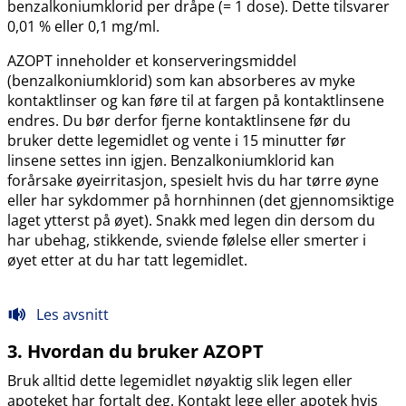
benzalkoniumklorid per dråpe (= 1 dose). Dette tilsvarer
0,01 % eller 0,1 mg​/​ml.
AZOPT inneholder et konserveringsmiddel
(benzalkoniumklorid) som kan absorberes av myke
kontaktlinser og kan føre til at fargen på kontaktlinsene
endres. Du bør derfor fjerne kontaktlinsene før du
bruker dette legemidlet og vente i 15 minutter før
linsene settes inn igjen. Benzalkoniumklorid kan
forårsake øyeirritasjon, spesielt hvis du har tørre øyne
eller har sykdommer på hornhinnen (det gjennomsiktige
laget ytterst på øyet). Snakk med legen din dersom du
har ubehag, stikkende, sviende følelse eller smerter i
øyet etter at du har tatt legemidlet.
Les avsnitt
3. Hvordan du bruker AZOPT
Bruk alltid dette legemidlet nøyaktig slik legen eller
apoteket har fortalt deg. Kontakt lege eller apotek hvis