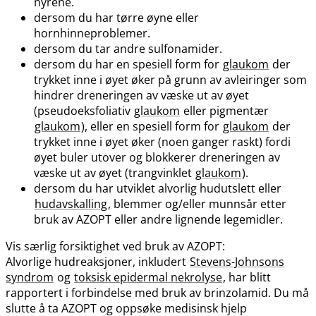
nyrene.
dersom du har tørre øyne eller
hornhinneproblemer.
dersom du tar andre sulfonamider.
dersom du har en spesiell form for
glaukom
der
trykket inne i øyet øker på grunn av avleiringer som
hindrer dreneringen av væske ut av øyet
(pseudoeksfoliativ
glaukom
eller pigmentær
glaukom
), eller en spesiell form for
glaukom
der
trykket inne i øyet øker (noen ganger raskt) fordi
øyet buler utover og blokkerer dreneringen av
væske ut av øyet (trangvinklet
glaukom
).
dersom du har utviklet alvorlig hudutslett eller
hudavskalling
, blemmer og​/​eller munnsår etter
bruk av AZOPT eller andre lignende legemidler.
Vis særlig forsiktighet ved bruk av AZOPT:
Alvorlige hudreaksjoner, inkludert
Stevens-Johnsons
syndrom
og
toksisk epidermal nekrolyse
, har blitt
rapportert i forbindelse med bruk av brinzolamid. Du må
slutte å ta AZOPT og oppsøke medisinsk hjelp