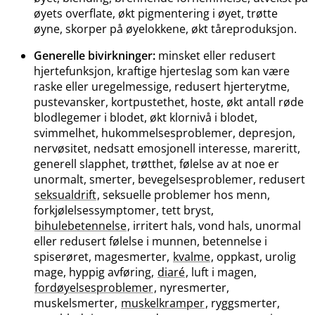
øyets overflate, økt pigmentering i øyet, trøtte
øyne, skorper på øyelokkene, økt tåreproduksjon.
Generelle bivirkninger:
minsket eller redusert
hjertefunksjon, kraftige hjerteslag som kan være
raske eller uregelmessige, redusert hjerterytme,
pustevansker, kortpustethet, hoste, økt antall røde
blodlegemer i blodet, økt klornivå i blodet,
svimmelhet, hukommelsesproblemer, depresjon,
nervøsitet, nedsatt emosjonell interesse, mareritt,
generell slapphet, trøtthet, følelse av at noe er
unormalt, smerter, bevegelsesproblemer, redusert
seksualdrift
, seksuelle problemer hos menn,
forkjølelsessymptomer, tett bryst,
bihulebetennelse
, irritert hals, vond hals, unormal
eller redusert følelse i munnen, betennelse i
spiserøret, magesmerter,
kvalme
, oppkast, urolig
mage, hyppig avføring,
diaré
, luft i magen,
fordøyelsesproblemer
, nyresmerter,
muskelsmerter,
muskelkramper
, ryggsmerter,