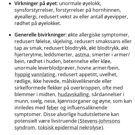
Virkninger på øyet:
unormale øyelokk,
synsforstyrrelser, forstyrrelser på hornhinnen,
øyeallergi, redusert vekst av eller antall øyevipper,
rødhet på øyelokket.
Generelle bivirkninger:
økte allergiske symptomer,
redusert følelse, skjelving, redusert smakssans eller
tap av smak, redusert blodtrykk, økt blodtrykk, økt
hjerterytme, leddsmerter,
astma
, smerter i armer​/​
bein, rødhet i huden, betennelse eller kløe,
unormale leverblodprøver, hovne armer​/​bein,
hyppig vannlating
, redusert appetitt, uvelhet,
rødlige, ikke hevede, målskiveliknende eller
sirkelformede flekker på overkroppen, ofte med
blemmer i midten,
hudavskalling
, sårdannelser i
munn, svelg, nese, kjønnsorganer og øyne, som kan
innledes med
feber
og influensaliknende
symptomer. Disse alvorlige hudutslettene kan
potensielt være livstruende (
Stevens-Johnsons
syndrom
,
toksisk epidermal nekrolyse
).