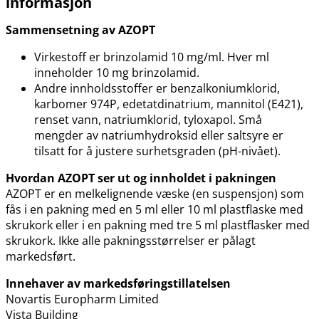
informasjon
Sammensetning av AZOPT
Virkestoff er brinzolamid 10 mg​/​ml. Hver ml
inneholder 10 mg brinzolamid.
Andre innholdsstoffer er benzalkoniumklorid,
karbomer 974P, edetatdinatrium, mannitol (E421),
renset vann, natriumklorid, tyloxapol. Små
mengder av natriumhydroksid eller saltsyre er
tilsatt for å justere surhetsgraden (pH-nivået).
Hvordan AZOPT ser ut og innholdet i pakningen
AZOPT er en melkelignende væske (en suspensjon) som
fås i en pakning med en 5 ml eller 10 ml plastflaske med
skrukork eller i en pakning med tre 5 ml plastflasker med
skrukork. Ikke alle pakningsstørrelser er pålagt
markedsført.
Innehaver av markedsføringstillatelsen
Novartis Europharm Limited
Vista Building