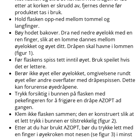
etter at korken er skrudd av, fjernes denne før
produktet tas i bruk.
Hold flasken opp-ned mellom tommel og
langfinger.
Bøy hodet bakover. Dra ned nedre øyelokk med en
ren finger, slik at en lomme dannes mellom
øyelokket og øyet ditt. Dråpen skal havne i lommen
(figur 1).
Før flaskens spiss tett inntil øyet. Bruk speilet hvis
det er lettere.
Berør ikke øyet eller øyelokket, omgivelsene rundt
øyet eller andre overflater med dråpespissen. Dette
kan forurense øyedråpene.
Trykk forsiktig i bunnen på flasken med
pekefingeren for å frigjøre en dråpe AZOPT ad
gangen.
Klem ikke flasken sammen; den er konstruert slik at
et lett trykk i bunnen er tilstrekkelig (figur 2).
Etter at du har brukt AZOPT, bør du trykke lett med
en finger i øyekroken mot nesen (se figur 3) i minst