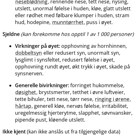
neseblødning
, rennende nese, tett nese, nysing,
utslett, unormal følelse i huden, kløe, glatt utslett
eller rødhet med følbare klumper i huden, stram
hud, hodepine,
munntørrhet
, puss i øyet.
Sjeldne
(kan forekomme hos opptil 1 av 1 000 personer)
Virkninger på øyet:
opphovning av hornhinnen,
dobbeltsyn
eller redusert syn, unormalt syn,
lysglimt i synsfeltet, redusert følelse i øyet,
opphovning rundt øyet, økt trykk i øyet, skade på
synsnerven.
Generelle bivirkninger:
forringet hukommelse,
døsighet
, brystsmerter, tetthet i øvre luftveier,
tette bihuler, tett nese, tørr nese,
ringing i ørene
,
hårtap
, generell kløe, nervøs følelse, irritabilitet,
uregelmessig hjerterytme, slapphet, søvnvansker,
pipende pust, kløende utslett.
Ikke kjent
(kan ikke anslås ut fra tilgjengelige data)