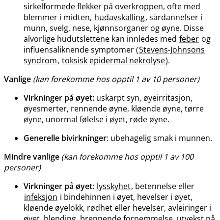
sirkelformede flekker på overkroppen, ofte med
blemmer i midten,
hudavskalling
, sårdannelser i
munn, svelg, nese, kjønnsorganer og øyne. Disse
alvorlige hudutslettene kan innledes med
feber
og
influensaliknende symptomer (
Stevens-Johnsons
syndrom
,
toksisk epidermal nekrolyse
).
Vanlige
(kan forekomme hos opptil 1 av 10 personer)
Virkninger på øyet:
uskarpt syn, øyeirritasjon,
øyesmerter, rennende øyne, kløende øyne, tørre
øyne, unormal følelse i øyet, røde øyne.
Generelle bivirkninger
: ubehagelig smak i munnen.
Mindre vanlige
(kan forekomme hos opptil 1 av 100
personer)
Virkninger på øyet:
lysskyhet
, betennelse eller
infeksjon
i bindehinnen i øyet, hevelser i øyet,
kløende øyelokk, rødhet eller hevelser, avleiringer i
øyet, blending, brennende fornemmelse, utvekst på