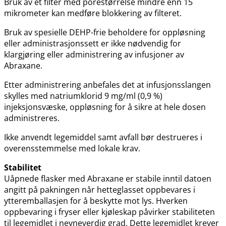
Bruk av et filter med porestørrelse mindre enn 15
mikrometer kan medføre blokkering av filteret.
Bruk av spesielle DEHP-frie beholdere for oppløsning
eller administrasjonssett er ikke nødvendig for
klargjøring eller administrering av infusjoner av
Abraxane.
Etter administrering anbefales det at infusjonsslangen
skylles med natriumklorid 9 mg/ml (0,9 %)
injeksjonsvæske, oppløsning for å sikre at hele dosen
administreres.
Ikke anvendt legemiddel samt avfall bør destrueres i
overensstemmelse med lokale krav.
Stabilitet
Uåpnede flasker med Abraxane er stabile inntil datoen
angitt på pakningen når hetteglasset oppbevares i
ytteremballasjen for å beskytte mot lys. Hverken
oppbevaring i fryser eller kjøleskap påvirker stabiliteten
til legemidlet i nevneverdig grad. Dette legemidlet krever