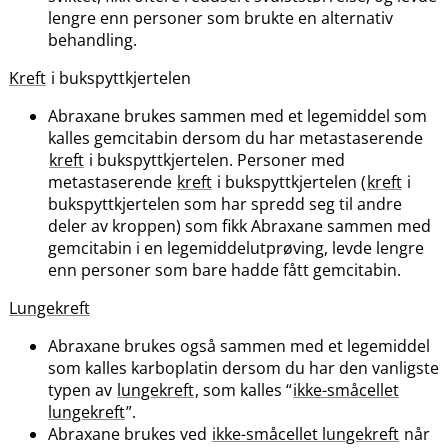
lengre enn personer som brukte en alternativ
behandling.
Kreft
i bukspyttkjertelen
Abraxane brukes sammen med et legemiddel som
kalles gemcitabin dersom du har metastaserende
kreft
i bukspyttkjertelen. Personer med
metastaserende
kreft
i bukspyttkjertelen (
kreft
i
bukspyttkjertelen som har spredd seg til andre
deler av kroppen) som fikk Abraxane sammen med
gemcitabin i en legemiddelutprøving, levde lengre
enn personer som bare hadde fått gemcitabin.
Lungekreft
Abraxane brukes også sammen med et legemiddel
som kalles karboplatin dersom du har den vanligste
typen av
lungekreft
, som kalles “
ikke-småcellet
lungekreft
”.
Abraxane brukes ved
ikke-småcellet lungekreft
når