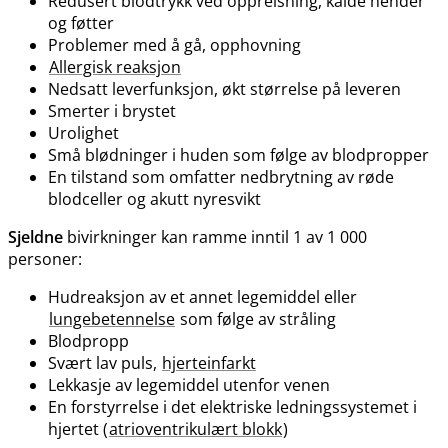
Redusert blodtrykk ved oppreisning, kalde hender
og føtter
Problemer med å gå, opphovning
Allergisk reaksjon
Nedsatt leverfunksjon, økt størrelse på leveren
Smerter i brystet
Urolighet
Små blødninger i huden som følge av blodpropper
En tilstand som omfatter nedbrytning av røde
blodceller og akutt nyresvikt
Sjeldne
bivirkninger kan ramme inntil 1 av 1 000
personer:
Hudreaksjon av et annet legemiddel eller
lungebetennelse
som følge av stråling
Blodpropp
Svært lav puls,
hjerteinfarkt
Lekkasje av legemiddel utenfor venen
En forstyrrelse i det elektriske ledningssystemet i
hjertet (
atrioventrikulært blokk
)