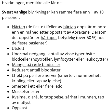
bivirkninger, men ikke alle får det.
Svært vanlige
bivirkninger kan ramme flere enn 1 av 10
personer:
Hårtap
(de fleste tilfeller av
hårtap
oppstår mindre
enn en måned etter oppstart av Abraxane. Dersom
det oppstår, er
hårtapet
betydelig (over 50 %) hos
de fleste pasienter)
Utslett
Unormal nedgang i antall av visse typer hvite
blodceller (nøytrofiler, lymfocytter eller
leukocytter
)
Mangel på røde blodceller
Redusert antall
blodplater
Effekt på perifere nerver (smerter,
nummenhet
,
kribling eller tap av følelse)
Smerter i ett eller flere ledd
Muskelsmerter
Kvalme
,
diaré
, forstoppelse, sårhet i munnen, tap
av matlyst
Oppkast