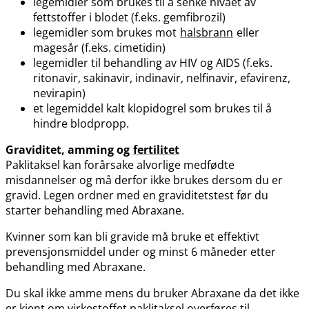
legemidler som brukes til å senke nivået av
fettstoffer i blodet (f.eks. gemfibrozil)
legemidler som brukes mot
halsbrann
eller
magesår (f.eks. cimetidin)
legemidler til behandling av HIV og AIDS (f.eks.
ritonavir, sakinavir, indinavir, nelfinavir, efavirenz,
nevirapin)
et legemiddel kalt klopidogrel som brukes til å
hindre blodpropp.
Graviditet, amming og
fertilitet
Paklitaksel kan forårsake alvorlige medfødte
misdannelser og må derfor ikke brukes dersom du er
gravid. Legen ordner med en graviditetstest før du
starter behandling med Abraxane.
Kvinner som kan bli gravide må bruke et effektivt
prevensjonsmiddel under og minst 6 måneder etter
behandling med Abraxane.
Du skal ikke amme mens du bruker Abraxane da det ikke
er kjent om virkestoffet paklitaksel overføres til