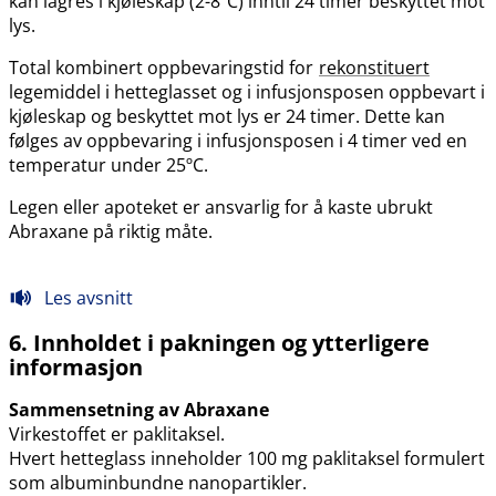
kan lagres i kjøleskap (2-8ºC) inntil 24 timer beskyttet mot
lys.
Total kombinert oppbevaringstid for
rekonstituert
legemiddel i hetteglasset og i infusjonsposen oppbevart i
kjøleskap og beskyttet mot lys er 24 timer. Dette kan
følges av oppbevaring i infusjonsposen i 4 timer ved en
temperatur under 25ºC.
Legen eller apoteket er ansvarlig for å kaste ubrukt
Abraxane på riktig måte.
Les avsnitt
6. Innholdet i pakningen og ytterligere
informasjon
Sammensetning av Abraxane
Virkestoffet er paklitaksel.
Hvert hetteglass inneholder 100 mg paklitaksel formulert
som albuminbundne nanopartikler.