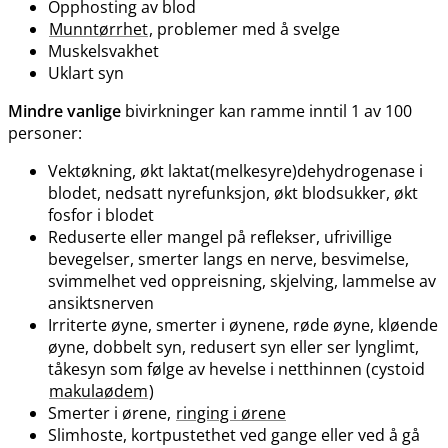
Opphosting av blod
Munntørrhet
, problemer med å svelge
Muskelsvakhet
Uklart syn
Mindre vanlige
bivirkninger kan ramme inntil 1 av 100
personer:
Vektøkning, økt laktat(melkesyre)dehydrogenase i
blodet, nedsatt nyrefunksjon, økt blodsukker, økt
fosfor i blodet
Reduserte eller mangel på reflekser, ufrivillige
bevegelser, smerter langs en nerve, besvimelse,
svimmelhet ved oppreisning, skjelving, lammelse av
ansiktsnerven
Irriterte øyne, smerter i øynene, røde øyne, kløende
øyne, dobbelt syn, redusert syn eller ser lynglimt,
tåkesyn som følge av hevelse i netthinnen (cystoid
makulaødem
)
Smerter i ørene,
ringing i ørene
Slimhoste, kortpustethet ved gange eller ved å gå