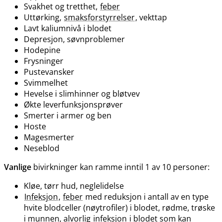
Svakhet og tretthet,
feber
Uttørking,
smaksforstyrrelser
, vekttap
Lavt kaliumnivå i blodet
Depresjon, søvnproblemer
Hodepine
Frysninger
Pustevansker
Svimmelhet
Hevelse i slimhinner og bløtvev
Økte leverfunksjonsprøver
Smerter i armer og ben
Hoste
Magesmerter
Neseblod
Vanlige
bivirkninger kan ramme inntil 1 av 10 personer:
Kløe, tørr hud, neglelidelse
Infeksjon
,
feber
med reduksjon i antall av en type
hvite blodceller (nøytrofiler) i blodet, rødme, trøske
i munnen, alvorlig
infeksjon
i blodet som kan