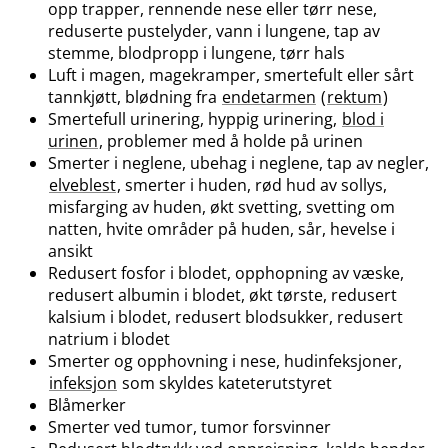
opp trapper, rennende nese eller tørr nese,
reduserte pustelyder, vann i lungene, tap av
stemme, blodpropp i lungene, tørr hals
Luft i magen, magekramper, smertefult eller sårt
tannkjøtt, blødning fra
endetarmen
(
rektum
)
Smertefull urinering, hyppig urinering,
blod i
urinen
, problemer med å holde på urinen
Smerter i neglene, ubehag i neglene, tap av negler,
elveblest
, smerter i huden, rød hud av sollys,
misfarging av huden, økt svetting, svetting om
natten, hvite områder på huden, sår, hevelse i
ansikt
Redusert fosfor i blodet, opphopning av væske,
redusert albumin i blodet, økt tørste, redusert
kalsium i blodet, redusert blodsukker, redusert
natrium i blodet
Smerter og opphovning i nese, hudinfeksjoner,
infeksjon
som skyldes kateterutstyret
Blåmerker
Smerter ved tumor, tumor forsvinner