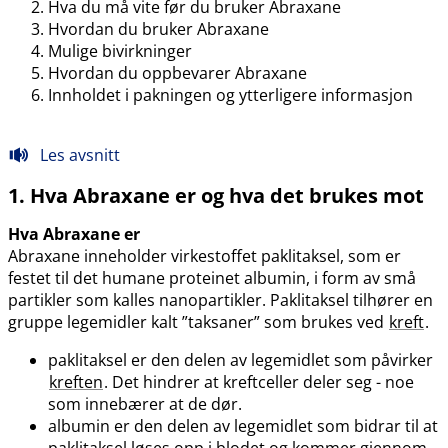
Hva du må vite før du bruker Abraxane
Hvordan du bruker Abraxane
Mulige bivirkninger
Hvordan du oppbevarer Abraxane
Innholdet i pakningen og ytterligere informasjon
Les avsnitt
1. Hva Abraxane er og hva det brukes mot
Hva Abraxane er
Abraxane inneholder virkestoffet paklitaksel, som er
festet til det humane proteinet albumin, i form av små
partikler som kalles nanopartikler. Paklitaksel tilhører en
gruppe legemidler kalt ”taksaner” som brukes ved
kreft
.
paklitaksel er den delen av legemidlet som påvirker
kreften
. Det hindrer at kreftceller deler seg - noe
som innebærer at de dør.
albumin er den delen av legemidlet som bidrar til at
paklitaksel løses opp i blodet og kommer gjennom