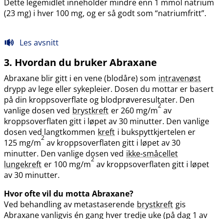
Dette legemidlet inneholder mindre enn 1 mmol natrium
(23 mg) i hver 100 mg, og er så godt som “natriumfritt”.
Les avsnitt
3. Hvordan du bruker Abraxane
Abraxane blir gitt i en vene (blodåre) som
intravenøst
drypp av lege eller sykepleier. Dosen du mottar er basert
på din kroppsoverflate og blodprøveresultater. Den
2
vanlige dosen ved
brystkreft
er 260 mg​/​m
av
kroppsoverflaten gitt i løpet av 30 minutter. Den vanlige
dosen ved langtkommen
kreft
i bukspyttkjertelen er
2
125 mg​/​m
av kroppsoverflaten gitt i løpet av 30
minutter. Den vanlige dosen ved
ikke-småcellet
2
lungekreft
er 100 mg​/​m
av kroppsoverflaten gitt i løpet
av 30 minutter.
Hvor ofte vil du motta Abraxane?
Ved behandling av metastaserende
brystkreft
gis
Abraxane vanligvis én gang hver tredje uke (på dag 1 av