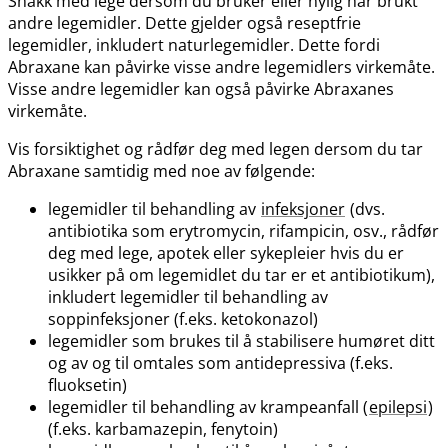
Snakk med lege dersom du bruker eller nylig har brukt
andre legemidler. Dette gjelder også reseptfrie
legemidler, inkludert naturlegemidler. Dette fordi
Abraxane kan påvirke visse andre legemidlers virkemåte.
Visse andre legemidler kan også påvirke Abraxanes
virkemåte.
Vis forsiktighet og rådfør deg med legen dersom du tar
Abraxane samtidig med noe av følgende:
legemidler til behandling av
infeksjoner
(dvs.
antibiotika som erytromycin, rifampicin, osv., rådfør
deg med lege, apotek eller sykepleier hvis du er
usikker på om legemidlet du tar er et antibiotikum),
inkludert legemidler til behandling av
soppinfeksjoner (f.eks. ketokonazol)
legemidler som brukes til å stabilisere humøret ditt
og av og til omtales som antidepressiva (f.eks.
fluoksetin)
legemidler til behandling av krampeanfall (
epilepsi
)
(f.eks. karbamazepin, fenytoin)