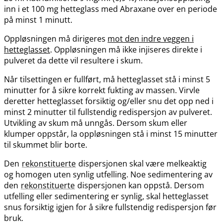
inn i et 100 mg hetteglass med Abraxane over en periode
på minst 1 minutt.
Oppløsningen må dirigeres
mot den indre veggen i
hetteglasset
. Oppløsningen må ikke injiseres direkte i
pulveret da dette vil resultere i skum.
Når tilsettingen er fullført, må hetteglasset stå i minst 5
minutter for å sikre korrekt fukting av massen. Virvle
deretter hetteglasset forsiktig og​/​eller snu det opp ned i
minst 2 minutter til fullstendig redispersjon av pulveret.
Utvikling av skum må unngås. Dersom skum eller
klumper oppstår, la oppløsningen stå i minst 15 minutter
til skummet blir borte.
Den
rekonstituerte
dispersjonen skal være melkeaktig
og homogen uten synlig utfelling. Noe sedimentering av
den
rekonstituerte
dispersjonen kan oppstå. Dersom
utfelling eller sedimentering er synlig, skal hetteglasset
snus forsiktig igjen for å sikre fullstendig redispersjon før
bruk.