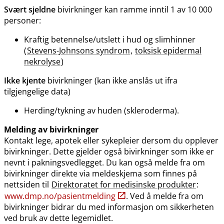
Svært sjeldne
bivirkninger kan ramme inntil 1 av 10 000
personer:
Kraftig betennelse​/​utslett i hud og slimhinner
(
Stevens-Johnsons syndrom
,
toksisk epidermal
nekrolyse
)
Ikke kjente
bivirkninger (kan ikke anslås ut ifra
tilgjengelige data)
Herding​/​tykning av huden (skleroderma).
Melding av bivirkninger
Kontakt lege, apotek eller sykepleier dersom du opplever
bivirkninger. Dette gjelder også bivirkninger som ikke er
nevnt i pakningsvedlegget. Du kan også melde fra om
bivirkninger direkte via meldeskjema som finnes på
nettsiden til
Direktoratet for medisinske produkter
:
www.dmp.no​/​pasientmelding
. Ved å melde fra om
bivirkninger bidrar du med informasjon om sikkerheten
ved bruk av dette legemidlet.