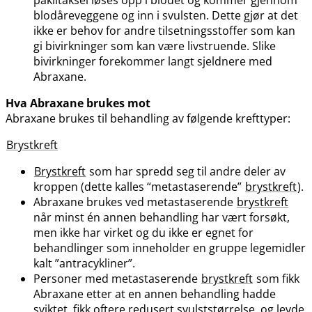
blodåreveggene og inn i svulsten. Dette gjør at det
ikke er behov for andre tilsetningsstoffer som kan
gi bivirkninger som kan være livstruende. Slike
bivirkninger forekommer langt sjeldnere med
Abraxane.
Hva Abraxane brukes mot
Abraxane brukes til behandling av følgende krefttyper:
Brystkreft
Brystkreft
som har spredd seg til andre deler av
kroppen (dette kalles “metastaserende”
brystkreft
).
Abraxane brukes ved metastaserende
brystkreft
når minst én annen behandling har vært forsøkt,
men ikke har virket og du ikke er egnet for
behandlinger som inneholder en gruppe legemidler
kalt ”antracykliner”.
Personer med metastaserende
brystkreft
som fikk
Abraxane etter at en annen behandling hadde
sviktet, fikk oftere redusert svulststørrelse, og levde