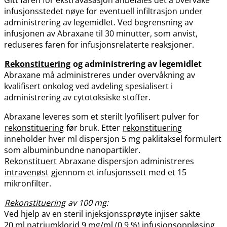
infusjonsstedet nøye for eventuell infiltrasjon under
administrering av legemidlet. Ved begrensning av
infusjonen av Abraxane til 30 minutter, som anvist,
reduseres faren for infusjonsrelaterte reaksjoner.
Rekonstituering
og administrering av legemidlet
Abraxane må administreres under overvåkning av
kvalifisert onkolog ved avdeling spesialisert i
administrering av cytotoksiske stoffer.
Abraxane leveres som et sterilt lyofilisert pulver for
rekonstituering
før bruk. Etter
rekonstituering
inneholder hver ml dispersjon 5 mg paklitaksel formulert
som albuminbundne nanopartikler.
Rekonstituert
Abraxane dispersjon administreres
intravenøst
gjennom et infusjonssett med et 15
mikronfilter.
Rekonstituering
av 100 mg:
Ved hjelp av en steril injeksjonssprøyte injiser sakte
20 ml natriumklorid 9 mg/ml (0,9 %) infusjonsoppløsing