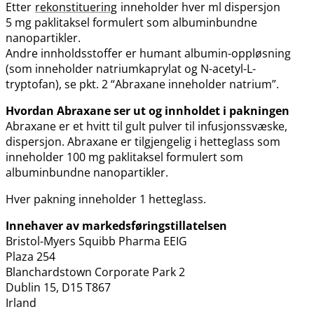
Etter
rekonstituering
inneholder hver ml dispersjon
5 mg paklitaksel formulert som albuminbundne
nanopartikler.
Andre innholdsstoffer er humant albumin-oppløsning
(som inneholder natriumkaprylat og N-acetyl-L-
tryptofan), se pkt. 2 “Abraxane inneholder natrium”.
Hvordan Abraxane ser ut og innholdet i pakningen
Abraxane er et hvitt til gult pulver til infusjonssvæske,
dispersjon. Abraxane er tilgjengelig i hetteglass som
inneholder 100 mg paklitaksel formulert som
albuminbundne nanopartikler.
Hver pakning inneholder 1 hetteglass.
Innehaver av markedsføringstillatelsen
Bristol-Myers Squibb Pharma EEIG
Plaza 254
Blanchardstown Corporate Park 2
Dublin 15, D15 T867
Irland