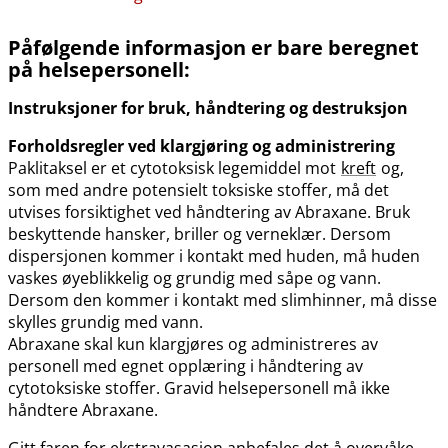
Påfølgende informasjon er bare beregnet
på helsepersonell:
Instruksjoner for bruk, håndtering og destruksjon
Forholdsregler ved klargjøring og administrering
Paklitaksel er et cytotoksisk legemiddel mot
kreft
og,
som med andre potensielt toksiske stoffer, må det
utvises forsiktighet ved håndtering av Abraxane. Bruk
beskyttende hansker, briller og verneklær. Dersom
dispersjonen kommer i kontakt med huden, må huden
vaskes øyeblikkelig og grundig med såpe og vann.
Dersom den kommer i kontakt med slimhinner, må disse
skylles grundig med vann.
Abraxane skal kun klargjøres og administreres av
personell med egnet opplæring i håndtering av
cytotoksiske stoffer. Gravid helsepersonell må ikke
håndtere Abraxane.
Gitt faren for ekstravasasjon anbefales det å overvåke