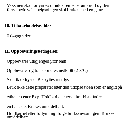
Vaksinen
skal
fortynnes
umiddelbart
etter
anbrudd
og
den
fortynnede
vaksineløsningen
skal
brukes med en gang.
10. Tilbakeholdelsestider
0
døgngrader.
11. Oppbevaringsbetingelser
Oppbevares
utilgjengelig
for
barn.
Oppbevares
og
transporteres
nedkjølt
(2-8ºC).
Skal ikke fryses. Beskyttes mot lys.
Bruk
ikke
dette
preparatet
etter
den
utløpsdatoen
som
er
angitt
på
etiketten etter
Exp. Holdbarhet etter anbrudd av indre
emballasje: Brukes umiddelbart.
Holdbarhet
etter
fortynning
ifølge
bruksanvisningen:
Brukes
umiddelbart.