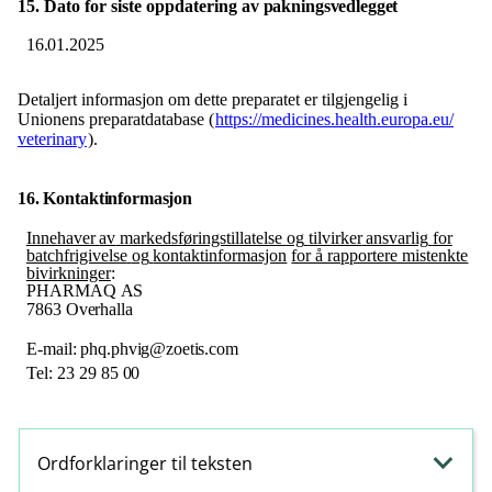
15. Dato
for
siste
oppdatering av
pakningsvedlegget
16.01.2025
Detaljert informasjon om dette preparatet er tilgjengelig i
Unionens preparatdatabase (
https:​/​/medicines.health.europa.eu​/​
veterinary
).
16. Kontaktinformasjon
Innehaver
av
markedsføringstillatelse
og
tilvirker
ansvarlig
for
batchfrigivelse
og
kontaktinformasjon
for å rapportere mistenkte
bivirkninger
:
PHARMAQ
AS
7863
Overhalla
E-mail:
phq.phvig@zoetis.com
Tel:
23 29 85
00
Ordforklaringer til teksten