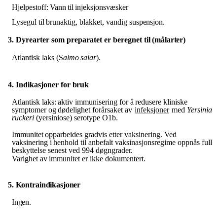
Hjelpestoff:
Vann
til
injeksjonsvæsker
Lysegul
til
brunaktig,
blakket,
vandig
suspensjon.
3. Dyrearter
som
preparatet er beregnet
til
(målarter)
Atlantisk
laks
(S
almo
salar
).
4. Indikasjoner
for
bruk
Atlantisk
laks:
aktiv
immunisering
for
å
redusere
kliniske
symptomer
og
dødelighet
forårsaket
av
infeksjoner
med
Yersinia
ruckeri
(yersiniose) serotype O1b.
Immunitet
opparbeides
gradvis
etter
vaksinering.
Ved
vaksinering
i
henhold
til
anbefalt vaksinasjonsregime oppnås full
beskyttelse senest ved 994 døgngrader.
Varighet
av
immunitet
er
ikke
dokumentert.
5.
Kontraindikasjoner
Ingen.