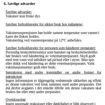
6. Særlige
advarsler
Særlige
advarsler:
Vaksiner
kun
friske
dyr.
Særlige
forholdsregler
for
sikker
bruk
hos
målartene:
Vaksinesuspensjonen
bør
holde
samme
temperatur
som
vannet
i
karet
der
fisken
holdes.
Vaksinering ved vanntemperatur på 12ºC anbefales.
Særlige
forholdsregler for
personen
som
håndterer
preparatet:
Personlig beskyttelsesutstyr som hansker og beskyttelsesbriller
bør brukes ved håndtering av veterinærpreparatet.
Skyll
godt
med
rent
vann
ved
utilsiktet
søl
på
hud
eller
i
øyne.
Ikke
spis
eller drikk ved håndtering av dette veterinærpreparatet. Vask
vaksinasjonsutstyr godt etter bruk.
Interaksjon
med
andre
legemidler
og
andre
former
for
interaksjon
:
Ingen
informasjon
er
tilgjengelig
vedrørende
sikkerhet
og
effekt
av
denne
vaksinen
ved
bruk
sammen med andre preparater. Det
må derfor avgjøres i
det
enkelte tilfelle om
denne vaksinen skal
brukes før eller etter andre preparater.
Overdosering
:
Ingen unormale reaksjoner eller dødelighet er blitt observert i