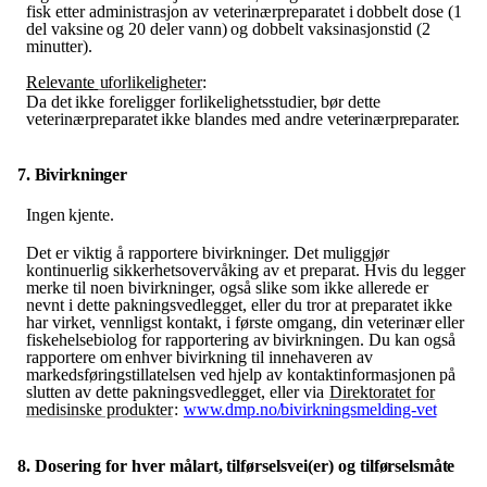
fisk etter administrasjon av veterinærpreparatet
i
dobbelt
dose
(1
del
vaksine
og
20
deler
vann)
og
dobbelt
vaksinasjonstid (2
minutter).
Relevante
uforlikeligheter
:
Da
det
ikke
foreligger
forlikelighetsstudier,
bør
dette
veterinærpreparatet
ikke
blandes med
andre
veterinærpreparater.
7. Bivirkninger
Ingen
kjente.
Det er viktig å rapportere bivirkninger. Det muliggjør
kontinuerlig sikkerhetsovervåking av et preparat. Hvis du legger
merke til noen bivirkninger, også slike som ikke allerede er
nevnt i dette pakningsvedlegget, eller
du tror
at preparatet
ikke
har virket, vennligst
kontakt, i
første omgang, din veterinær
eller
fiskehelsebiolog
for
rapportering
av
bivirkningen.
Du
kan
også
rapportere
om
enhver bivirkning
til
innehaveren
av
markedsføringstillatelsen
ved
hjelp
av
kontaktinformasjonen
på
slutten av dette pakningsvedlegget, eller via
Direktoratet for
medisinske produkter
:
www.dmp.no​/​bivirkningsmelding-vet
8. Dosering
for
hver
målart,
tilførselsvei(er)
og
tilførselsmåte