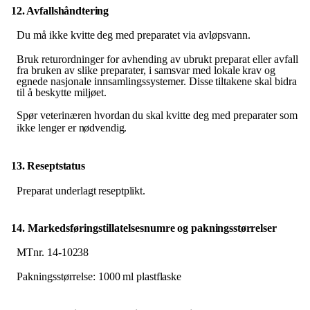
12. Avfallshåndtering
Du
må ikke
kvitte
deg
med
preparatet
via
avløpsvann.
Bruk returordninger for avhending av ubrukt preparat eller avfall
fra bruken av slike preparater, i samsvar
med
lokale
krav
og
egnede
nasjonale
innsamlingssystemer.
Disse
tiltakene
skal
bidra
til
å beskytte miljøet.
Spør
veterinæren
hvordan
du
skal
kvitte
deg med
preparater
som
ikke
lenger
er
nødvendig.
13. Reseptstatus
Preparat
underlagt
reseptplikt.
14. Markedsføringstillatelsesnumre
og
pakningsstørrelser
MTnr.
14-
10238
Pakningsstørrelse:
1000
ml
plastflaske