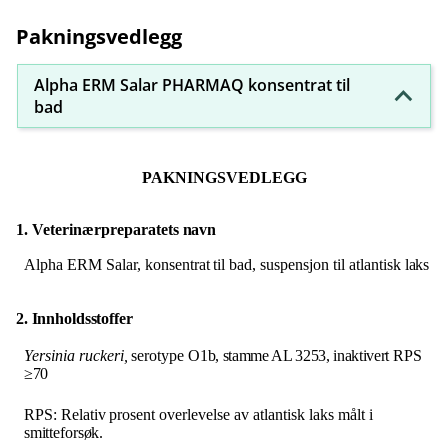
Pakningsvedlegg
Alpha ERM Salar PHARMAQ konsentrat til
bad
PAKNINGSVEDLEGG
1. Veterinærpreparatets
navn
Alpha
ERM
Salar,
konsentrat
til
bad,
suspensjon til atlantisk
laks
2. Innholdsstoffer
Yersinia
ruckeri,
serotype
O1b, stamme AL 3253, inaktivert
RPS
≥
70
RPS:
Relativ
prosent
overlevelse
av
atlantisk
laks målt
i
smitteforsøk.