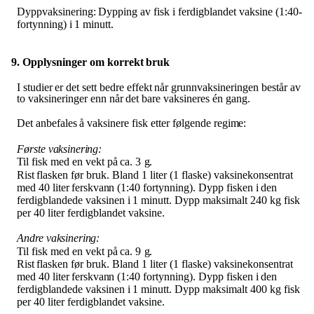
Dyppvaksinering:
Dypping
av
fisk
i
ferdigblandet
vaksine
(1:40-
fortynning)
i
1
minutt.
9. Opplysninger
om
korrekt
bruk
I
studier
er
det
sett
bedre
effekt
når
grunnvaksineringen består
av
to vaksineringer
enn
når
det
bare vaksineres én gang.
Det
anbefales
å vaksinere
fisk
etter
følgende
regime:
Første
vaksinering:
Til
fisk med
en
vekt
på
ca.
3
g.
Rist
flasken
før
bruk.
Bland 1
liter
(1
flaske)
vaksinekonsentrat
med
40
liter
ferskvann
(1:40
fortynning).
Dypp
fisken
i
den
ferdigblandede
vaksinen
i
1
minutt.
Dypp
maksimalt
240
kg
fisk
per 40 liter ferdigblandet vaksine.
Andre
vaksinering:
Til
fisk med
en
vekt
på
ca.
9
g.
Rist
flasken
før
bruk.
Bland 1
liter
(1
flaske)
vaksinekonsentrat
med
40
liter
ferskvann
(1:40
fortynning).
Dypp
fisken
i
den
ferdigblandede
vaksinen
i
1
minutt.
Dypp
maksimalt
400
kg
fisk
per 40 liter ferdigblandet vaksine.