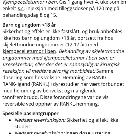
Kjempecelletumor i ben
:
Gis 1 gang hver 4. uke som én
enkelt
s.c
. injeksjon med tilleggsdoser på 120 mg på
behandlingsdag 8 og 15.
Barn og ungdom <18 år
Sikkerhet og effekt er ikke fastslått, og bruk anbefales
ikke hos barn og ungdom <18 år, bortsett fra hos
skjelettmodne ungdommer (12-17 år) med
kjempecelletumor i ben
.
Behandling av skjelettmodne
ungdommer med
kjempecelletumor i ben
som er
uresekterbar, eller der det er sannsynlig at kirurgisk
reseksjon vil medføre alvorlig morbiditet:
Samme
dosering som hos voksne. Hemming av RANK​/​
RANK‑ligand (RANKL) i dyrestudier har vært forbundet
med hemming av benvekst og manglende
tannfrembrudd. Disse forandringene var delvis
reversible ved opphør av RANKL‑hemming.
Spesielle pasientgrupper
Nedsatt leverfunksjon:
Sikkerhet og effekt ikke
studert.
Nedsatt nyrefunksjon:
Ingen dosejustering