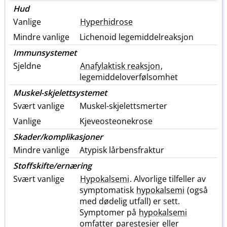
Hud
Vanlige
Hyperhidrose
Mindre vanlige
Lichenoid legemiddelreaksjon
Immunsystemet
Sjeldne
Anafylaktisk reaksjon
,
legemiddeloverfølsomhet
Muskel-skjelettsystemet
Svært vanlige
Muskel-skjelettsmerter
Vanlige
Kjeveosteonekrose
Skader​/​komplikasjoner
Mindre vanlige
Atypisk lårbensfraktur
Stoffskifte​/​ernæring
Svært vanlige
Hypokalsemi
. Alvorlige tilfeller av
symptomatisk
hypokalsemi
(også
med dødelig utfall) er sett.
Symptomer på
hypokalsemi
omfatter
parestesier
eller