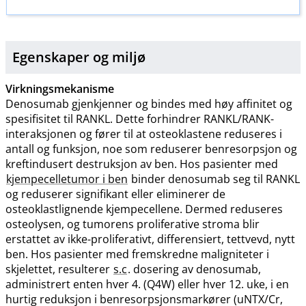
Egenskaper og miljø
Virkningsmekanisme
Denosumab gjenkjenner og bindes med høy affinitet og
spesifisitet til RANKL. Dette forhindrer RANKL​/​RANK-
interaksjonen og fører til at osteoklastene reduseres i
antall og funksjon, noe som reduserer benresorpsjon og
kreftindusert destruksjon av ben. Hos pasienter med
kjempecelletumor i ben
binder denosumab seg til RANKL
og reduserer signifikant eller eliminerer de
osteoklastlignende kjempecellene. Dermed reduseres
osteolysen, og tumorens proliferative stroma blir
erstattet av ikke-proliferativt, differensiert, tettvevd, nytt
ben. Hos pasienter med fremskredne maligniteter i
skjelettet, resulterer
s.c
. dosering av denosumab,
administrert enten hver 4. (Q4W) eller hver 12. uke, i en
hurtig reduksjon i benresorpsjonsmarkører (uNTX​/​Cr,