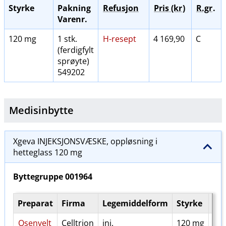
Styrke
Pakning
Refusjon
Pris (kr
)
R.gr
.
Varenr.
120 mg
1 stk.
H-resept
4 169,90
C
(ferdigfylt
sprøyte)
549202
Medisinbytte
Xgeva INJEKSJONSVÆSKE, oppløsning i
hetteglass 120 mg
Byttegruppe
001964
Preparat
Firma
Legemiddelform
Styrke
Va
Osenvelt
Celltrion
inj.
120 mg
48