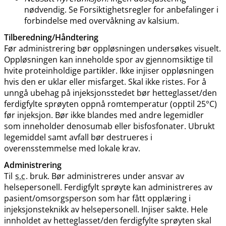
nødvendig. Se Forsiktighetsregler for anbefalinger i
forbindelse med overvåkning av kalsium.
Tilberedning​/​Håndtering
Før administrering bør oppløsningen undersøkes visuelt.
Oppløsningen kan inneholde spor av gjennomsiktige til
hvite proteinholdige partikler. Ikke injiser oppløsningen
hvis den er uklar eller misfarget. Skal ikke ristes. For å
unngå ubehag på injeksjonsstedet bør hetteglasset​/​den
ferdigfylte sprøyten oppnå romtemperatur (opptil 25°C)
før injeksjon. Bør ikke blandes med andre legemidler
som inneholder denosumab eller bisfosfonater. Ubrukt
legemiddel samt avfall bør destrueres i
overensstemmelse med lokale krav.
Administrering
Til
s.c
. bruk. Bør administreres under ansvar av
helsepersonell. Ferdigfylt sprøyte kan administreres av
pasient​/​omsorgsperson som har fått opplæring i
injeksjonsteknikk av helsepersonell. Injiser sakte. Hele
innholdet av hetteglasset​/​den ferdigfylte sprøyten skal