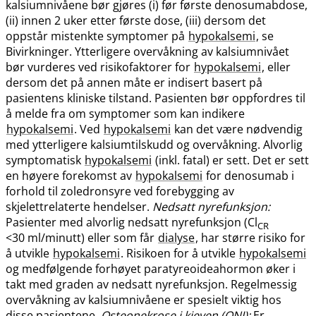
kalsiumnivåene bør gjøres (i) før første denosumabdose,
(ii) innen 2 uker etter første dose, (iii) dersom det
oppstår mistenkte symptomer på
hypokalsemi
, se
Bivirkninger. Ytterligere overvåkning av kalsiumnivået
bør vurderes ved risikofaktorer for
hypokalsemi
, eller
dersom det på annen måte er indisert basert på
pasientens kliniske tilstand. Pasienten bør oppfordres til
å melde fra om symptomer som kan indikere
hypokalsemi
. Ved
hypokalsemi
kan det være nødvendig
med ytterligere kalsiumtilskudd og overvåkning. Alvorlig
symptomatisk
hypokalsemi
(inkl. fatal) er sett. Det er sett
en høyere forekomst av
hypokalsemi
for denosumab i
forhold til zoledronsyre ved forebygging av
skjelettrelaterte hendelser.
Nedsatt nyrefunksjon:
Pasienter med alvorlig nedsatt nyrefunksjon (Cl
CR
<30 ml/minutt) eller som får
dialyse
, har større risiko for
å utvikle
hypokalsemi
. Risikoen for å utvikle
hypokalsemi
og medfølgende forhøyet paratyreoideahormon øker i
takt med graden av nedsatt nyrefunksjon. Regelmessig
overvåkning av kalsiumnivåene er spesielt viktig hos
disse pasientene.
Osteonekrose i kjeven (ONJ):
Er