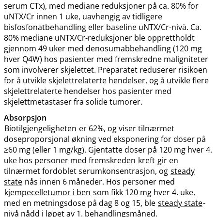
serum CTx), med mediane reduksjoner på ca. 80% for
uNTX​/​Cr innen 1 uke, uavhengig av tidligere
bisfosfonatbehandling eller baseline uNTX​/​Cr-nivå. Ca.
80% mediane uNTX​/​Cr-reduksjoner ble opprettholdt
gjennom 49 uker med denosumabbehandling (120 mg
hver Q4W) hos pasienter med fremskredne maligniteter
som involverer skjelettet. Preparatet reduserer risikoen
for å utvikle skjelettrelaterte hendelser, og å utvikle flere
skjelettrelaterte hendelser hos pasienter med
skjelettmetastaser fra solide tumorer.
Absorpsjon
Biotilgjengeligheten
er 62%, og viser tilnærmet
doseproporsjonal økning ved eksponering for doser på
≥60 mg (eller 1 mg​/​kg). Gjentatte doser på 120 mg hver 4.
uke hos personer med fremskreden
kreft
gir en
tilnærmet fordoblet serumkonsentrasjon, og
steady
state
nås innen 6 måneder. Hos personer med
kjempecelletumor i ben
som fikk 120 mg hver 4. uke,
med en metningsdose på dag 8 og 15, ble
steady state
-
nivå nådd i løpet av 1. behandlingsmåned.