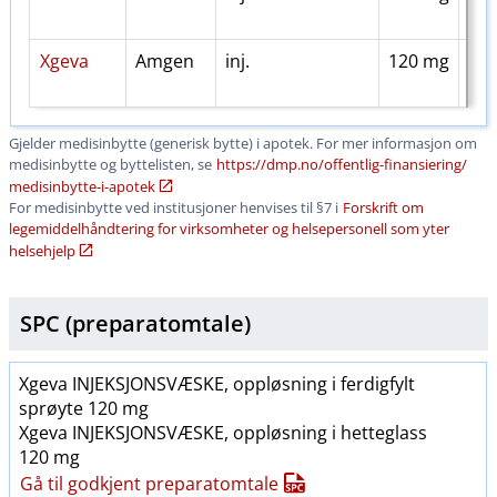
Xgeva
Amgen
inj.
120 mg
49
Gjelder medisinbytte (generisk bytte) i apotek. For mer informasjon om
medisinbytte og byttelisten, se
https:​/​/dmp.no​/​offentlig-finansiering​/​
medisinbytte-i-apotek
For medisinbytte ved institusjoner henvises til §7 i
Forskrift om
legemiddelhåndtering for virksomheter og helsepersonell som yter
helsehjelp
SPC (preparatomtale)
Xgeva INJEKSJONSVÆSKE, oppløsning i ferdigfylt
sprøyte 120 mg
Xgeva INJEKSJONSVÆSKE, oppløsning i hetteglass
120 mg
Gå til godkjent preparatomtale