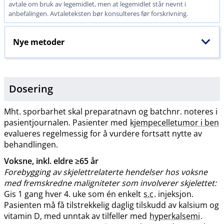
avtale om bruk av legemidlet, men at legemidlet står nevnt i
anbefalingen. Avtaleteksten bør konsulteres før forskrivning.
Nye metoder
Dosering
Mht. sporbarhet skal preparatnavn og batchnr. noteres i
pasientjournalen. Pasienter med
kjempecelletumor i ben
evalueres regelmessig for å vurdere fortsatt nytte av
behandlingen.
Voksne, inkl. eldre ≥65 år
Forebygging av skjelettrelaterte hendelser hos voksne
med fremskredne maligniteter som involverer skjelettet:
Gis 1 gang hver 4. uke som én enkelt
s.c
. injeksjon.
Pasienten må få tilstrekkelig daglig tilskudd av kalsium og
vitamin D, med unntak av tilfeller med
hyperkalsemi
.