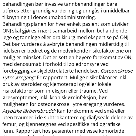
behandlingen bør invasive tannbehandlinger bare
utføres etter grundig vurdering og unngås i umiddelbar
tilknytning til denosumabadministrering.
Behandlingsplanen for hver enkelt pasient som utvikler
ONJ skal gjøres i nært samarbeid mellom behandlende
lege og tannlege eller oralkirurg med ekspertise på ONJ.
Det bør vurderes å avbryte behandlingen midlertidig til
lidelsen er bedret og de medvirkende risikofaktorene om
mulig er minsket. Det er sett en høyere forekomst av ONJ
med denosumab i forhold til zoledronsyre ved
forebygging av skjelettrelaterte hendelser.
Osteonekrose
i ytre øregang:
Er rapportert. Mulige risikofaktorer inkl.
bruk av steroider og kjemoterapi og​/​eller lokale
risikofaktorer som
infeksjon
eller traume. Ved
øresymptomer, inkl. kronisk øreinfeksjon, bør
muligheten for osteonekrose i ytre øregang vurderes.
Atypiske lårbensbrudd:
Kan forekomme ved små eller
uten traumer i de subtrokantære og diafyseale delene av
femur, og kjennetegnes ved spesifikke radiografiske
funn. Rapportert hos pasienter med visse komorbide