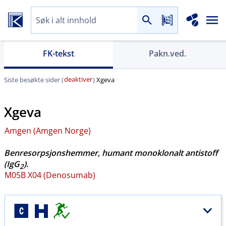
FK-tekst
Pakn.ved.
deaktiver
Siste besøkte sider (
)
Xgeva
Xgeva
Amgen (Amgen Norge)
Benresorpsjonshemmer, humant monoklonalt antistoff
(IgG
).
2
M05B X04 (Denosumab)