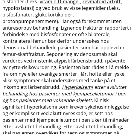
tilstander (f.eks.
vitamin D-mangel
,
revmatoid artritt
,
hypofosfatasi) og ved bruk av visse legemidler (f.eks.
bisfosfonater,
glukokortikoider
,
protonpumpehemmere). Har også forekommet uten
antiresorptiv behandling. Lignende
frakturer
rapportert i
forbindelse med bisfosfonater er ofte bilaterale;
kontralateral femur bør derfor undersøkes hos
denosumabbehandlede pasienter som har opplevd en
femur-skaftfraktur. Seponering av denosumab skal
vurderes ved mistenkt atypisk lårbensbrudd, i påvente
av nytte-risikovurdering. Pasienten bør rådes til å melde
fra om nye eller uvanlige smerter i lår, hofte eller lyske.
Slike symptomer skal undersøkes med tanke på et
inkomplett lårbensbrudd.
Hyperkalsemi
etter avsluttet
behandling hos pasienter med
kjempecelletumor i ben
og hos pasienter med voksende skjelett:
Klinisk
signifikant
hyperkalsemi
som krever sykehusinnleggelse
og er komplisert ved akutt nyreskade, er sett hos
pasienter med
kjempecelletumor i ben
uker til måneder
etter avsluttet behandling. Etter avsluttet behandling,
skal pasienten overvåkes for tegn og symptomer på