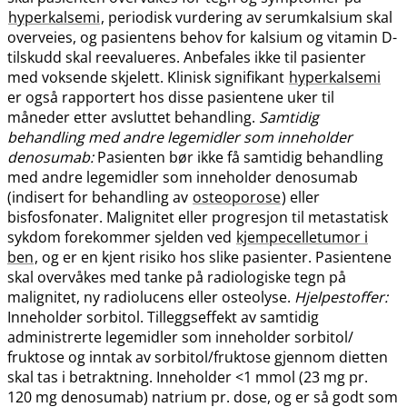
hyperkalsemi
, periodisk vurdering av serumkalsium skal
overveies, og pasientens behov for kalsium og vitamin D-
tilskudd skal reevalueres. Anbefales ikke til pasienter
med voksende skjelett. Klinisk signifikant
hyperkalsemi
er også rapportert hos disse pasientene uker til
måneder etter avsluttet behandling.
Samtidig
behandling med andre legemidler som inneholder
denosumab:
Pasienten bør ikke få samtidig behandling
med andre legemidler som inneholder denosumab
(indisert for behandling av
osteoporose
) eller
bisfosfonater. Malignitet eller progresjon til metastatisk
sykdom forekommer sjelden ved
kjempecelletumor i
ben
, og er en kjent risiko hos slike pasienter. Pasientene
skal overvåkes med tanke på radiologiske tegn på
malignitet, ny radiolucens eller osteolyse.
Hjelpestoffer:
Inneholder sorbitol. Tilleggseffekt av samtidig
administrerte legemidler som inneholder sorbitol​/​
fruktose og inntak av sorbitol​/​fruktose gjennom dietten
skal tas i betraktning. Inneholder <1 mmol (23 mg pr.
120 mg denosumab) natrium pr. dose, og er så godt som