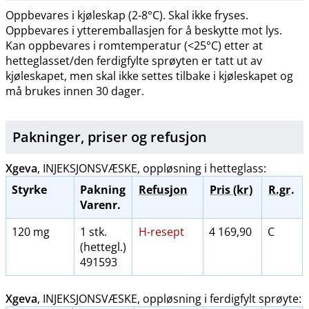
Oppbevares i kjøleskap (2-8°C). Skal ikke fryses.
Oppbevares i ytteremballasjen for å beskytte mot lys.
Kan oppbevares i romtemperatur (<25°C) etter at
hetteglasset​/​den ferdigfylte sprøyten er tatt ut av
kjøleskapet, men skal ikke settes tilbake i kjøleskapet og
må brukes innen 30 dager.
Pakninger, priser og
refusjon
Xgeva
, INJEKSJONSVÆSKE, oppløsning i hetteglass:
Styrke
Pakning
Refusjon
Pris (kr
)
R.gr
.
Varenr.
120 mg
1 stk.
H-resept
4 169,90
C
(hettegl.)
491593
Xgeva
, INJEKSJONSVÆSKE, oppløsning i ferdigfylt sprøyte: