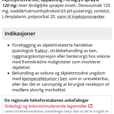
120 mg
:
Hver ferdigfylte sprøyte inneh.:
Denosumab 120
mg, iseddik​/​natriumhydroksid (til pH-justering), sorbitol,
L-fenylalanin, polysorbat 20,
vann til injeksjonsvæsker
.
Indikasjoner
Forebygging av skjelettrelaterte hendelser
(patologisk
fraktur
, strålebehandling av ben,
ryggmargskompresjon eller benkirurgi) hos voksne
med fremskredne maligniteter som involverer
skjelettet.
Behandling av voksne og skjelettmodne ungdom
med
kjempecelletumor i ben
som er uresekterbar,
eller der det er sannsynlig at kirurgisk reseksjon vil
medføre alvorlig morbiditet.
De regionale helseforetakenes anbefalinger
Onkologi og kolonistimulerende legemidler
Lenke til helseforetakenes anbefalinger betyr ikke at det er inngått en