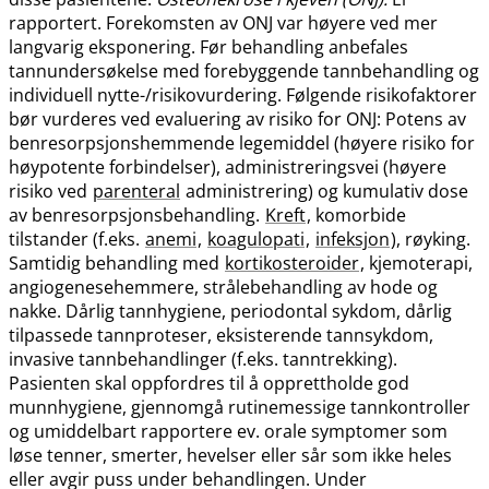
rapportert. Forekomsten av ONJ var høyere ved mer
langvarig eksponering. Før behandling anbefales
tannundersøkelse med forebyggende tannbehandling og
individuell nytte-​/​risikovurdering. Følgende risikofaktorer
bør vurderes ved evaluering av risiko for ONJ: Potens av
benresorpsjonshemmende legemiddel (høyere risiko for
høypotente forbindelser), administreringsvei (høyere
risiko ved
parenteral
administrering) og kumulativ dose
av benresorpsjonsbehandling.
Kreft
, komorbide
tilstander (f.eks.
anemi
,
koagulopati
,
infeksjon
), røyking.
Samtidig behandling med
kortikosteroider
, kjemoterapi,
angiogenesehemmere, strålebehandling av hode og
nakke. Dårlig tannhygiene, periodontal sykdom, dårlig
tilpassede tannproteser, eksisterende tannsykdom,
invasive tannbehandlinger (f.eks. tanntrekking).
Pasienten skal oppfordres til å opprettholde god
munnhygiene, gjennomgå rutinemessige tannkontroller
og umiddelbart rapportere ev. orale symptomer som
løse tenner, smerter, hevelser eller sår som ikke heles
eller avgir puss under behandlingen. Under