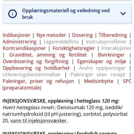
Opplæringsmateriell og veiledning ved
bruk
Indikasjoner
|
Nye metoder
|
Dosering
|
Tilberedning
|
Administrering
|
Legemiddelfoto
|
Instruksjonsfilmer
|
Kontraindikasjoner
|
Forsiktighetsregler
|
Interaksjoner
|
Graviditet, amming og fertilitet
|
Bivirkninger
|
Overdosering og forgiftning
|
Egenskaper og miljø
|
Oppbevaring og holdbarhet
|
Andre opplysninger
|
Utleveringsbestemmelser
|
Pakninger uten resept
|
Pakninger, priser og refusjon
|
Medisinbytte
|
SPC
(preparatomtale)
INJEKSJONSVÆSKE, oppløsning i hetteglass
120 mg
:
Hvert hetteglass inneh.:
Denosumab 120 mg, iseddik​/​
natriumhydroksid (til pH-justering), sorbitol, polysorbat
20,
vann til injeksjonsvæsker
.
INJEKSJONSVÆSKE, oppløsning i ferdigfylt sprøyte