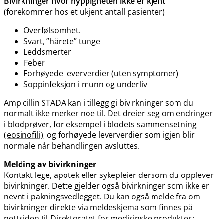
Bivirkninger hvor hyppigheten ikke er kjent
(forekommer hos et ukjent antall pasienter)
Overfølsomhet.
Svart, ”hårete” tunge
Leddsmerter
Feber
Forhøyede leververdier (uten symptomer)
Soppinfeksjon i munn og underliv
Ampicillin STADA kan i tillegg gi bivirkninger som du
normalt ikke merker noe til. Det dreier seg om endringer
i blodprøver, for eksempel i blodets sammensetning
(
eosinofili
), og forhøyede leververdier som igjen blir
normale når behandlingen avsluttes.
Melding av bivirkninger
Kontakt lege, apotek eller sykepleier dersom du opplever
bivirkninger. Dette gjelder også bivirkninger som ikke er
nevnt i pakningsvedlegget. Du kan også melde fra om
bivirkninger direkte via meldeskjema som finnes på
nettsiden til
Direktoratet for medisinske produkter
: