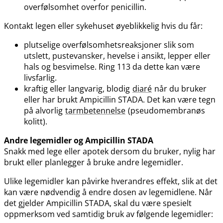
overfølsomhet overfor penicillin.
Kontakt legen eller sykehuset øyeblikkelig hvis du får:
plutselige overfølsomhetsreaksjoner slik som
utslett, pustevansker, hevelse i ansikt, lepper eller
hals og besvimelse. Ring 113 da dette kan være
livsfarlig.
kraftig eller langvarig, blodig
diaré
når du bruker
eller har brukt Ampicillin STADA. Det kan være tegn
på alvorlig
tarmbetennelse
(pseudomembranøs
kolitt).
Andre legemidler og Ampicillin STADA
Snakk med lege eller apotek dersom du bruker, nylig har
brukt eller planlegger å bruke andre legemidler.
Ulike legemidler kan påvirke hverandres effekt, slik at det
kan være nødvendig å endre dosen av legemidlene. Når
det gjelder Ampicillin STADA, skal du være spesielt
oppmerksom ved samtidig bruk av følgende legemidler: