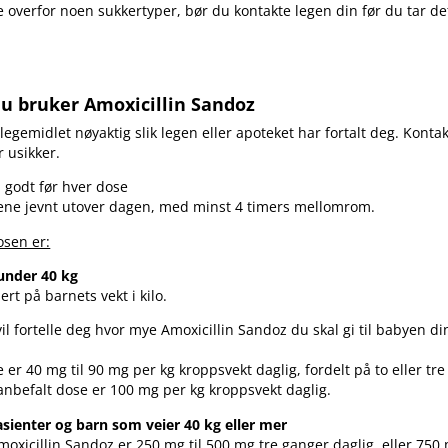
e overfor noen sukkertyper, bør du kontakte legen din før du tar de
du bruker Amoxicillin Sandoz
 legemidlet nøyaktig slik legen eller apoteket har fortalt deg. Kontak
r usikker.
n godt før hver dose
ene jevnt utover dagen, med minst 4 timers mellomrom.
osen er:
under 40 kg
ert på barnets vekt i kilo.
vil fortelle deg hvor mye Amoxicillin Sandoz du skal gi til babyen di
 er 40 mg til 90 mg per kg kroppsvekt daglig, fordelt på to eller tr
nbefalt dose er 100 mg per kg kroppsvekt daglig.
asienter og barn som veier 40 kg eller mer
moxicillin Sandoz er 250 mg til 500 mg tre ganger daglig, eller 750 