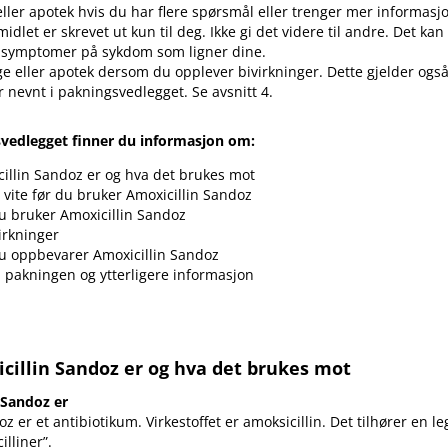
eller apotek hvis du har flere spørsmål eller trenger mer informasj
idlet er skrevet ut kun til deg. Ikke gi det videre til andre. Det ka
 symptomer på sykdom som ligner dine.
ge eller apotek dersom du opplever bivirkninger. Dette gjelder også
r nevnt i pakningsvedlegget. Se avsnitt 4.
svedlegget finner du informasjon om:
illin Sandoz er og hva det brukes mot
vite før du bruker Amoxicillin Sandoz
 bruker Amoxicillin Sandoz
irkninger
u oppbevarer Amoxicillin Sandoz
i pakningen og ytterligere informasjon
cillin Sandoz er og hva det brukes mot
 Sandoz er
oz er et antibiotikum. Virkestoffet er amoksicillin. Det tilhører en
illiner”.