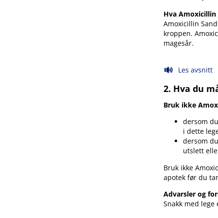
Hva Amoxicilli
Amoxicillin San
kroppen. Amoxic
magesår.
Les avsnitt
2. Hva du må
Bruk ikke Amoxi
dersom du 
i dette leg
dersom du
utslett ell
Bruk ikke Amoxic
apotek før du ta
Advarsler og for
Snakk med lege 