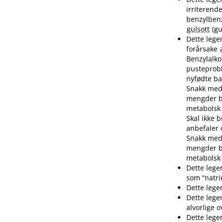
irriterend
benzylbenz
gulsott
(gu
Dette lege
forårsake
Benzylalko
pusteprob
nyfødte ba
Snakk med 
mengder be
metabols
Skal ikke 
anbefaler 
Snakk med 
mengder be
metabols
Dette lege
som “natri
Dette lege
Dette lege
alvorlige 
Dette lege