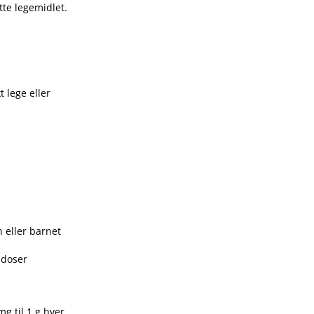
tte legemidlet.
t lege eller
n eller barnet
e doser
mg til 1 g hver