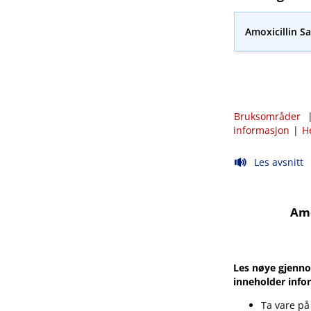
Amoxicillin S
Bruksområder
informasjon
|
H
Les avsnitt
Amo
Les nøye gjenno
inneholder info
Ta vare på