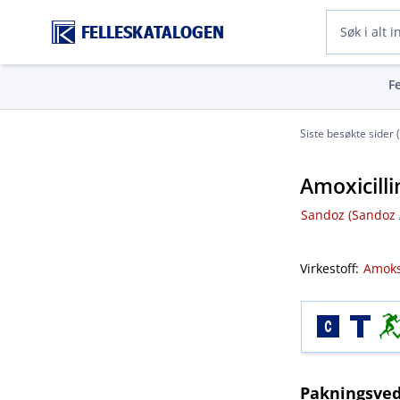
FELLESKATALOGEN
F
Siste besøkte sider 
Amoxicill
Sandoz (Sandoz A​
Virkestoff:
Amoksi
Pakningsved