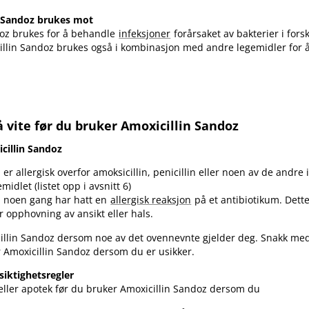
n Sandoz brukes mot
doz brukes for å behandle
infeksjoner
forårsaket av bakterier i forsk
illin Sandoz brukes også i kombinasjon med andre legemidler for 
 vite før du bruker Amoxicillin Sandoz
cillin Sandoz
er allergisk overfor amoksicillin, penicillin eller noen av de andre
emidlet (listet opp i avsnitt 6)
 noen gang har hatt en
allergisk reaksjon
på et antibiotikum. Dett
er opphovning av ansikt eller hals.
illin Sandoz dersom noe av det ovennevnte gjelder deg. Snakk med
r Amoxicillin Sandoz dersom du er usikker.
siktighetsregler
eller apotek før du bruker Amoxicillin Sandoz dersom du