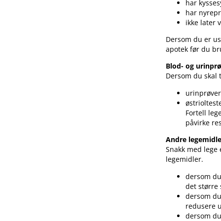
har kysse
har nyrep
ikke later
Dersom du er us
apotek før du br
Blod- og urinpr
Dersom du skal t
urinprøver
østrioltes
Fortell le
påvirke re
Andre legemidle
Snakk med lege e
legemidler.
dersom du 
det større
dersom du 
redusere u
dersom du 