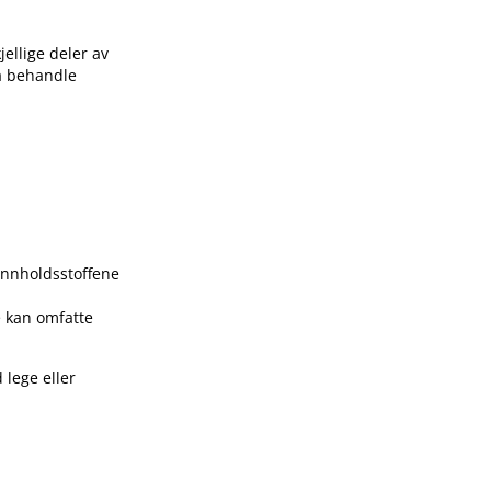
jellige deler av
å behandle
 innholdsstoffene
e kan omfatte
 lege eller