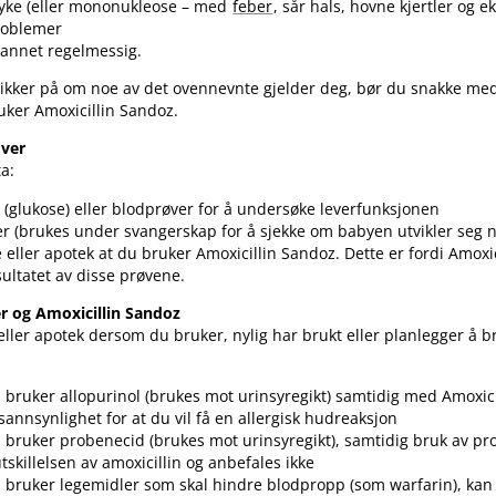
syke (eller mononukleose – med
feber
, sår hals, hovne kjertler og e
roblemer
 vannet regelmessig.
ikker på om noe av det ovennevnte gjelder deg, bør du snakke med 
uker Amoxicillin Sandoz.
øver
a:
 (glukose) eller blodprøver for å undersøke leverfunksjonen
ter (brukes under svangerskap for å sjekke om babyen utvikler seg n
ge eller apotek at du bruker Amoxicillin Sandoz. Dette er fordi Amoxi
sultatet av disse prøvene.
r og Amoxicillin Sandoz
ller apotek dersom du bruker, nylig har brukt eller planlegger å 
bruker allopurinol (brukes mot urinsyregikt) samtidig med Amoxici
 sannsynlighet for at du vil få en allergisk hudreaksjon
bruker probenecid (brukes mot urinsyregikt), samtidig bruk av p
tskillelsen av amoxicillin og anbefales ikke
bruker legemidler som skal hindre blodpropp (som warfarin), kan