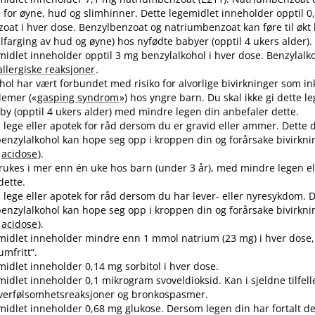
e for øyne, hud og slimhinner. Dette legemidlet inneholder opptil 
oat i hver dose. Benzylbenzoat og natriumbenzoat kan føre til økt
lfarging av hud og øyne) hos nyfødte babyer (opptil 4 ukers alder).
midlet inneholder opptil 3 mg benzylalkohol i hver dose. Benzylalk
allergiske reaksjoner
.
hol har vært forbundet med risiko for alvorlige bivirkninger som i
lemer («
gasping syndrom
») hos yngre barn. Du skal ikke gi dette le
by (opptil 4 ukers alder) med mindre legen din anbefaler dette.
lege eller apotek for råd dersom du er gravid eller ammer. Dette 
nzylalkohol kan hope seg opp i kroppen din og forårsake bivirknin
k
acidose
).
brukes i mer enn én uke hos barn (under 3 år), med mindre legen el
dette.
lege eller apotek for råd dersom du har lever- eller nyresykdom. D
nzylalkohol kan hope seg opp i kroppen din og forårsake bivirknin
k
acidose
).
midlet inneholder mindre enn 1 mmol natrium (23 mg) i hver dose,
umfritt“.
midlet inneholder 0,14 mg sorbitol i hver dose.
midlet inneholder 0,1 mikrogram svoveldioksid. Kan i sjeldne tilfell
overfølsomhetsreaksjoner og bronkospasmer.
midlet inneholder 0,68 mg glukose. Dersom legen din har fortalt d