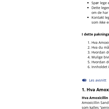
Spør lege 
Dette legem
om de har
Kontakt le
som ikke e
I dette pakning
Hva Amoxic
Hva du må 
Hvordan du
Mulige biv
Hvordan d
Innholdet 
Les avsnitt
1. Hva Amoxi
Hva Amoxicillin
Amoxicillin Sand
som kalles “penic