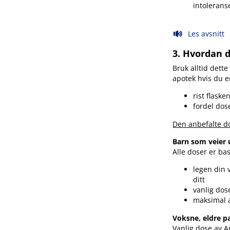
intolerans
Les avsnitt
3. Hvordan 
Bruk alltid dette
apotek hvis du e
rist flaske
fordel dos
Den anbefalte d
Barn som veier 
Alle doser er bas
legen din 
ditt
vanlig dose
maksimal a
Voksne, eldre p
Vanlig dose av A