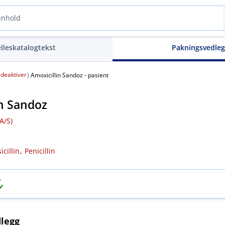
elleskatalogtekst
Pakningsvedle
deaktiver
(
)
Amoxicillin Sandoz - pasient
in Sandoz
/​S)
cillin
,
Penicillin
legg