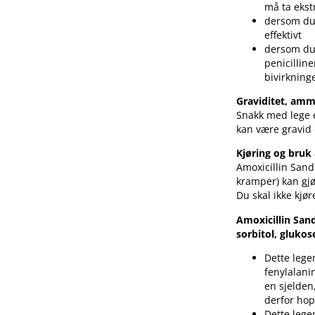
må ta ekst
dersom du 
effektivt
dersom du 
penicillin
bivirkning
Graviditet, am
Snakk med lege e
kan være gravid e
Kjøring og bruk
Amoxicillin San
kramper) kan gjør
Du skal ikke kjø
Amoxicillin San
sorbitol, glukos
Dette lege
fenylalani
en sjelden
derfor hop
Dette lege