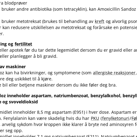
ra blodprøver
bruker andre antibiotika (som tetracyklin), kan Amoxicillin Sando
bruker metotreksat (brukes til behandling av
kreft
og alvorlig psor
er kan redusere utskillelsen av metotreksat og forårsake en potensie
er.
ming og
fertilitet
ller apotek før du tar dette legemidlet dersom du er gravid eller 
ller planlegger å bli gravid.
 av maskiner
doz kan ha bivirkninger, og symptomene (som
allergiske reaksjoner
e deg uskikket til å kjøre.
re bil eller betjene maskiner dersom du ikke føler deg bra.
doz inneholder aspartam, natriumbenzoat, benzylalkohol, benzy
e og svoveldioksid
midlet inneholder 8,5 mg aspartam (E951) i hver dose. Aspartam er e
n. Fenylalanin kan være skadelig hvis du har
PKU
(
fenylketonuri
/
Fø
, arvelig sykdom hvor kroppen ikke klarer å bryte ned aminosyren 
er seg opp.
midlet inneholder 7,1 mg natriumbenzoat (E211). Natriumbenzoat e