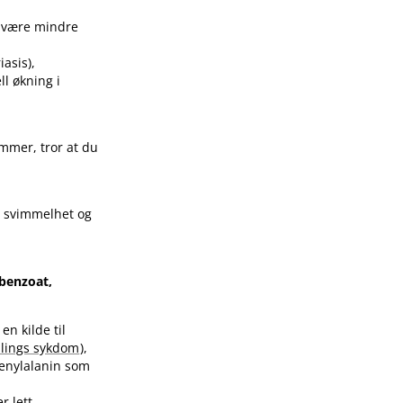
z være mindre
iasis),
ll økning i
ammer, tror at du
, svimmelhet og
lbenzoat,
n kilde til
llings sykdom
),
fenylalanin som
r lett