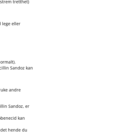
kstrem tretthet)
lege eller
ormalt).
cillin Sandoz kan
bruke andre
llin Sandoz, er
robenecid kan
 det hende du