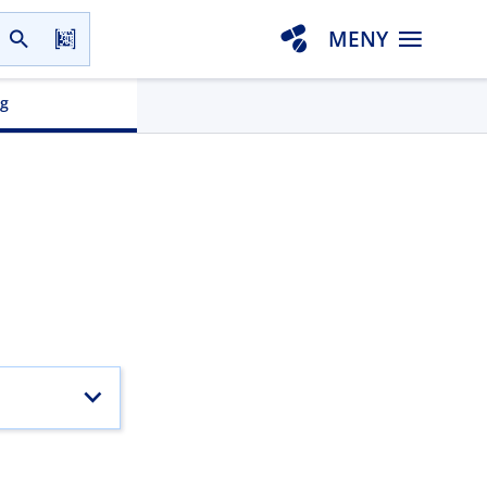
MENY
gg