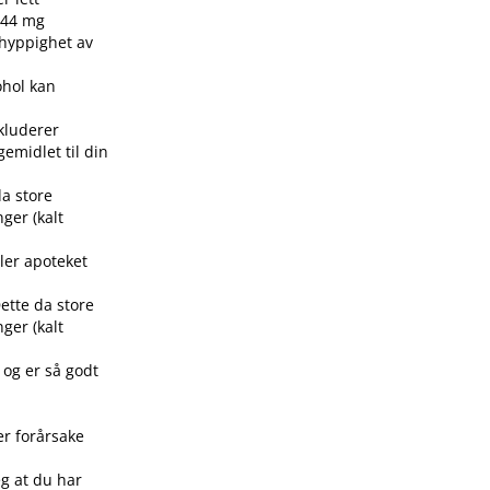
0,44 mg
 hyppighet av
ohol kan
nkluderer
gemidlet til din
da store
ger (kalt
ler apoteket
ette da store
ger (kalt
 og er så godt
er forårsake
eg at du har