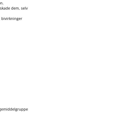
on.
n skade dem, selv
 bivirkninger
 legemiddelgruppe