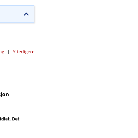
ng
|
Ytterligere
sjon
dlet. Det