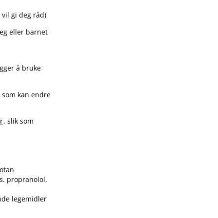
vil gi deg råd)
eg eller barnet
egger å bruke
oe som kan endre
r
, slik som
lotan
s. propranolol,
ende legemidler