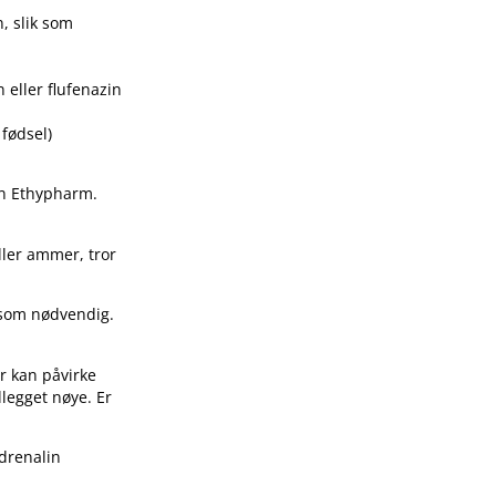
)
, slik som
 eller flufenazin
 fødsel)
in Ethypharm.
ller ammer, tror
 som nødvendig.
er kan påvirke
dlegget nøye. Er
Adrenalin