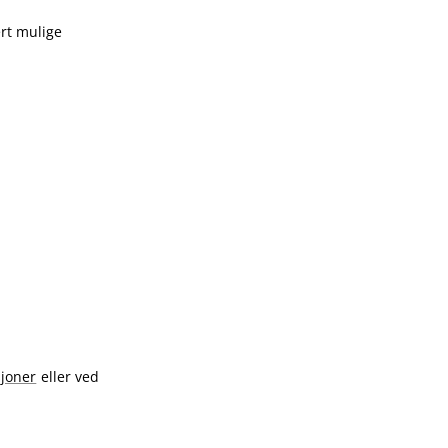
ert mulige
sjoner
eller ved