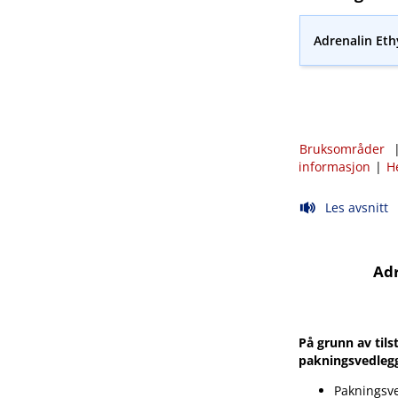
Adrenalin Et
Bruksområder
informasjon
|
H
Les avsnitt
Adr
På grunn av tils
pakningsvedlegg
Pakningsve