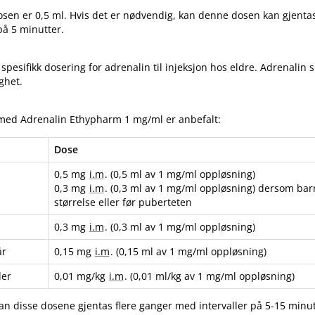
sen er 0,5 ml. Hvis det er nødvendig, kan denne dosen kan gjentas
på 5 minutter.
spesifikk dosering for adrenalin til injeksjon hos eldre. Adrenalin s
ghet.
med Adrenalin Ethypharm 1 mg/ml er anbefalt:
Dose
0,5 mg
i.m
. (0,5 ml av 1 mg/ml oppløsning)
0,3 mg
i.m
. (0,3 ml av 1 mg/ml oppløsning) dersom barn
størrelse eller før puberteten
0,3 mg
i.m
. (0,3 ml av 1 mg/ml oppløsning)
år
0,15 mg
i.m
. (0,15 ml av 1 mg/ml oppløsning)
er
0,01 mg/kg
i.m
. (0,01 ml/kg av 1 mg/ml oppløsning)
n disse dosene gjentas flere ganger med intervaller på 5-15 minu