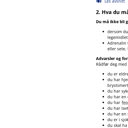
Les avsnitt
2. Hva du må
Du må ikke bli 
dersom du 
legemidlet 
Adrenalin 
eller sete,
Advarsler og for
Rådfør deg med l
du er eldr
du har hje
brystsmer
du har syk
du har en o
du har
fe
du har lavt
du har en 
du er i sjo
du skal ha