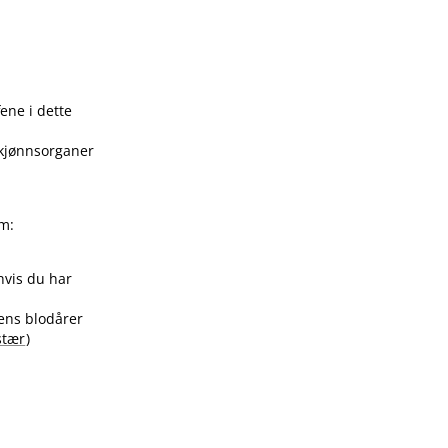
ene i dette
, kjønnsorganer
om:
hvis du har
nens blodårer
stær
)