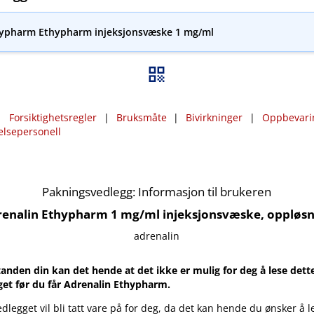
hypharm Ethypharm injeksjonsvæske 1 mg/ml
|
Forsiktighetsregler
|
Bruksmåte
|
Bivirkninger
|
Oppbevari
elsepersonell
Pakningsvedlegg: Informasjon til brukeren
enalin Ethypharm 1 mg/ml injeksjonsvæske, oppløsn
adrenalin
tanden din kan det hende at det ikke er mulig for deg å lese dett
et før du får Adrenalin Ethypharm.
dlegget vil bli tatt vare på for deg, da det kan hende du ønsker å l