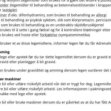
 og teofyllin (legemidler som brukes for å gjøre det lettere å puste
roider
(legemidler til behandling av betennelsestilstander i kroppen
er
leddgikt
)
miner
(f.eks. difenhydramin), som brukes til behandling av
allergi
 til behandling av psykisk sykdom, slik som klorpromazin, periciazin
 som brukes til behandling av en underaktiv skjoldbruskkjertel
brukes til å sette i gang fødsel og for å kontrollere blødninger etter
 brukes ved hoste eller
forkjølelse
(sympatomimetika)
 bruker et av disse legemidlene, informer legen før du får Adrenal
amming
ege eller apotek før du tar dette legemidlet dersom du er gravid e
avid eller planlegger å bli gravid.
kun brukes under graviditet og amming dersom legen vurderer det
 av maskiner
bil eller utføre risikofylt arbeid når det er trygt for deg. Legemidl
øre bil eller utføre risikofylt arbeid. Les informasjonen i pakningsve
snakke med lege eller apotek.
re bil eller bruke maskiner dersom du er påvirket av at du har fått 