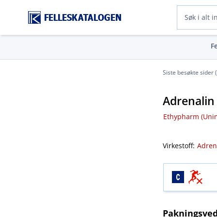
FELLESKATALOGEN
F
Siste besøkte sider 
Adrenali
Ethypharm (Uni
Virkestoff:
Adren
Pakningsved