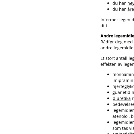
du har
høy
du har
åre
Informer legen d
ditt.
Andre legemidl
Rådfør deg med l
andre legemidler
Et stort antall 
effekten av lege
monoamin
imipramin,
hjerteglyk
guanetidin
diuretika
(
bedøvelse
legemidler
atenolol, 
legemidler
som tas vi