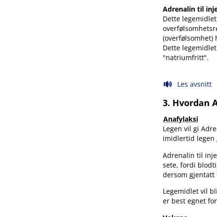
Adrenalin til i
Dette legemidlet
overfølsomhetsr
(overfølsomhet) 
Dette legemidlet
"natriumfritt".
Les avsnitt
3. Hvordan 
Anafylaksi
Legen vil gi Adr
imidlertid legen 
Adrenalin til inj
sete, fordi blodt
dersom gjentatt
Legemidlet vil b
er best egnet for