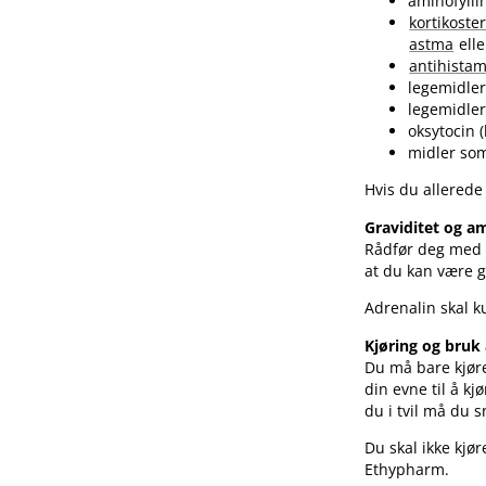
aminofyllin
kortikoste
astma
ell
antihista
legemidler
legemidler
oksytocin (
midler som
Hvis du allerede
Graviditet og 
Rådfør deg med l
at du kan være gr
Adrenalin skal 
Kjøring og bruk
Du må bare kjøre 
din evne til å kj
du i tvil må du 
Du skal ikke kjø
Ethypharm.