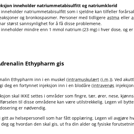
njeksjon inneholder natriummetabisulfitt og natriumklorid
 inneholder natriummetabisulfitt som i sjeldne kan tilfeller forårsa
eaksjoner og bronkospasmer. Personer med tidligere
astma
eller
a
har størst sannsynlighet for å få disse problemene.
 inneholder mindre enn 1 mmol natrium (23 mg) i hver dose, og er
Adrenalin Ethypharm gis
enalin Ethypharm inn i en muskel (
intramuskulært
(
i.m
.)). Ved aku
gi deg en fortynnet injeksjon inn i en blodåre (
intravenøs
injeksjon
eksjon skal IKKE settes i områder som fingre, tær, ører, nese, kjønn
ilførselen til disse områdene kan være utilstrekkelig. Legen vil bytt
 dosering er nødvendig.
li gitt av helsepersonell som har fått opplæring. Legen vil avgjøre 
 deg og hvordan den skal gis, ut fra din alder og fysiske forutsetni