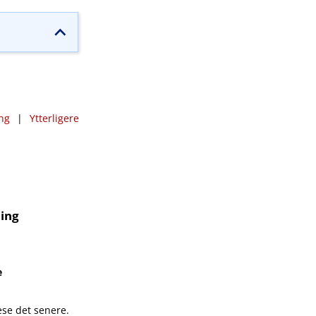
ng
|
Ytterligere
ing
e
ese det senere.