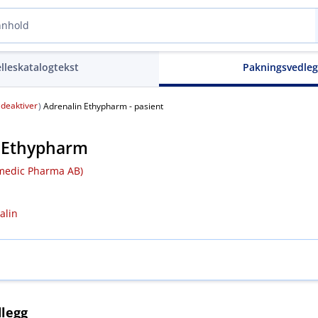
elleskatalogtekst
Pakningsvedle
deaktiver
(
)
Adrenalin Ethypharm - pasient
n Ethypharm
medic Pharma AB)
alin
legg