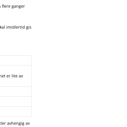
 flere ganger
kal imidlertid gis
et er lite av
tter avhengig av