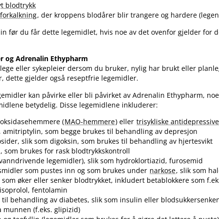
t blodtrykk
forkalkning
, der kroppens blodårer blir trangere og hardere (legen 
in før du får dette legemidlet, hvis noe av det ovenfor gjelder for d
er og Adrenalin Ethypharm
ege eller sykepleier dersom du bruker, nylig har brukt eller planl
, dette gjelder også reseptfrie legemidler.
legemidler kan påvirke eller bli påvirket av Adrenalin Ethypharm, n
midlene betydelig. Disse legemidlene inkluderer:
oksidasehemmere (
MAO-hemmere
) eller
trisykliske antidepressive
 amitriptylin, som begge brukes til behandling av depresjon
osider, slik som digoksin, som brukes til behandling av hjertesvikt
, som brukes for rask blodtrykkskontroll
vanndrivende legemidler), slik som hydroklortiazid, furosemid
smidler som pustes inn og som brukes under
narkose
, slik som ha
 som øker eller senker blodtrykket, inkludert betablokkere som f.ek
bisoprolol, fentolamin
 til behandling av diabetes, slik som insulin eller blodsukkersenk
a munnen (f.eks. glipizid)