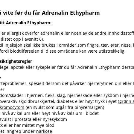
 vite før du får Adrenalin Ethypharm
gitt Adrenalin Ethypharm:
er allergisk overfor adrenalin eller noen av de andre innholdsstoff
(listet opp i avsnitt 6).
til injeksjon skal ikke brukes i områder som fingre, tær, ører, nese
 fordi blodtilførselen til disse områdene kan være utilstrekkelig.
siktighetsregler
ege, apotek eller sykepleier før du får Adrenalin Ethypharm ders
e
rteproblemer, spesielt dersom det påvirker hjerterytmen din eller 
ter
dom​/​skader i hjernen, f.eks. slag, hjerneskade eller sykdom i hjer
veraktiv skjoldbruskkjertel, diabetes eller høyt trykk i øyet (
grønn 
okromocytom
(en svulst som utgår fra binyremargen)
 nivå av kalium eller høyt nivå av kalsium i blodet
svulst i prostata eller nyresykdom
kk eller har mistet mye blod
 et inngrep under
narkose