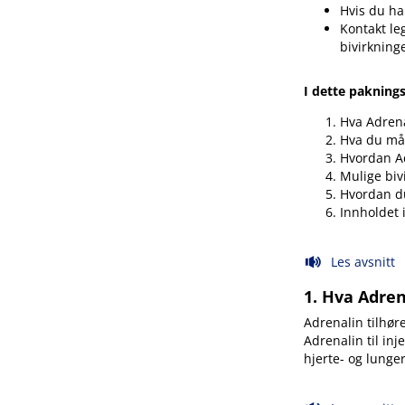
Hvis du har
Kontakt le
bivirkning
I dette pakning
Hva Adren
Hva du må 
Hvordan A
Mulige biv
Hvordan d
Innholdet 
Les avsnitt
1. Hva Adre
Adrenalin tilhø
Adrenalin til in
hjerte- og lunge