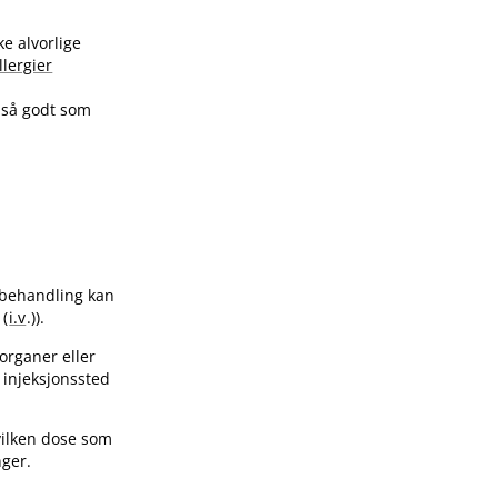
ke alvorlige
llergier
 så godt som
ttbehandling kan
 (
i.v
.)).
sorganer eller
e injeksjonssted
hvilken dose som
nger.