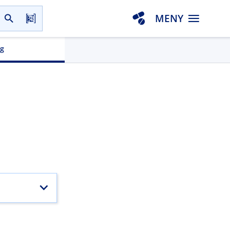
MENY
gg