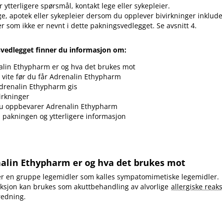
 ytterligere spørsmål, kontakt lege eller sykepleier.
ge, apotek eller sykepleier dersom du opplever bivirkninger inklud
er som ikke er nevnt i dette pakningsvedlegget. Se avsnitt 4.
svedlegget finner du informasjon om:
alin Ethypharm er og hva det brukes mot
vite før du får Adrenalin Ethypharm
drenalin Ethypharm gis
irkninger
u oppbevarer Adrenalin Ethypharm
i pakningen og ytterligere informasjon
nalin Ethypharm er og hva det brukes mot
rer en gruppe legemidler som kalles sympatomimetiske legemidler.
jeksjon kan brukes som akuttbehandling av alvorlige
allergiske reak
redning.