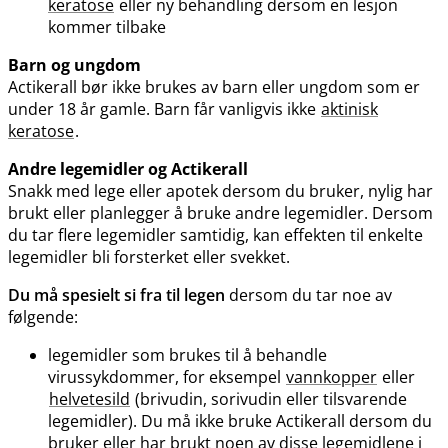
keratose
eller ny behandling dersom en lesjon
kommer tilbake
Barn og ungdom
Actikerall bør ikke brukes av barn eller ungdom som er
under 18 år gamle. Barn får vanligvis ikke
aktinisk
keratose
.
Andre legemidler og Actikerall
Snakk med lege eller apotek dersom du bruker, nylig har
brukt eller planlegger å bruke andre legemidler. Dersom
du tar flere legemidler samtidig, kan effekten til enkelte
legemidler bli forsterket eller svekket.
Du må spesielt si fra til legen
dersom du tar noe av
følgende:
legemidler som brukes til å behandle
virussykdommer, for eksempel
vannkopper
eller
helvetesild
(brivudin, sorivudin eller tilsvarende
legemidler). Du må ikke bruke Actikerall dersom du
bruker eller har brukt noen av disse legemidlene i