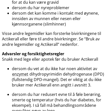
for at du kan være gravid
dersom du har nyreproblemer
dersom det kan komme i kontakt med øynene,
innsiden av munnen eller nesen eller
kjønnsorganene (slimhinner)
Visse andre legemidler kan forsterke bivirkningene til
Actikerall eller føre til andre bivirkninger. Se “Bruk av
andre legemidler og Actikerall” nedenfor.
Advarsler og forsiktighetsregler
Snakk med lege eller apotek før du bruker Actikerall
dersom du vet at du ikke har noen aktivitet av
enzymet
dihydropyrimidin dehydrogenase (DPD)
(fullstendig DPD-mangel). Det er viktig at du ikke
bruker mer Actikerall enn angitt i avsnitt 3.
dersom du har redusert evne til å føle berøring,
smerte og temperatur (hvis du har diabetes, for
eksempel). I så fall må behandlingsområdene
overvåkes nøye av lege