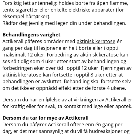
Forsiktig lett antennelig: holdes borte fra åpen flamme,
tente sigaretter eller enkelte elektriske apparater (for
eksempel hårtørker).
Rådfør deg jevnlig med legen din under behandlingen.
Behandlingens varighet
Actikerall påføres områder med
aktinisk keratose
én
gang per dag til lesjonene er helt borte eller i opptil
maksimalt 12 uker. Forbedring av
aktinisk keratose
kan
ses så tidlig som 4 uker etter start av behandlingen og
forbedringen øker over tid i opptil 12 uker. Fjerningen av
aktinisk keratose
kan fortsette i opptil 8 uker etter at
behandlingen er avsluttet. Behandling skal fortsette selv
om det ikke er oppnådd effekt etter de første 4 ukene.
Dersom du har en følelse av at virkningen av Actikerall er
for kraftig eller for svak, ta kontakt med lege eller apotek.
Dersom du tar for mye av Actikerall
Dersom du påfører Actikerall oftere enn én gang per
dag, er det mer sannsynlig at du vil få hudreaksjoner og