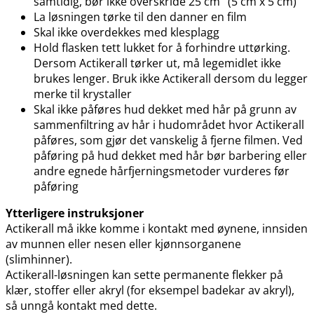
samtidig, bør ikke overskride 25 cm
(5 cm x 5 cm)
La løsningen tørke til den danner en film
Skal ikke overdekkes med klesplagg
Hold flasken tett lukket for å forhindre uttørking.
Dersom Actikerall tørker ut, må legemidlet ikke
brukes lenger. Bruk ikke Actikerall dersom du legger
merke til krystaller
Skal ikke påføres hud dekket med hår på grunn av
sammenfiltring av hår i hudområdet hvor Actikerall
påføres, som gjør det vanskelig å fjerne filmen. Ved
påføring på hud dekket med hår bør barbering eller
andre egnede hårfjerningsmetoder vurderes før
påføring
Ytterligere instruksjoner
Actikerall må ikke komme i kontakt med øynene, innsiden
av munnen eller nesen eller kjønnsorganene
(slimhinner).
Actikerall-løsningen kan sette permanente flekker på
klær, stoffer eller akryl (for eksempel badekar av akryl),
så unngå kontakt med dette.