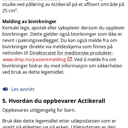
studie ved påføring av Actikerall på et affisert område på
25 cm².
Melding av bivirkninger
Kontakt lege, apotek eller sykepleier dersom du opplever
bivirkninger. Dette gjelder også bivirkninger som ikke er
nevnt i pakningsvedlegget. Du kan også melde fra om
bivirkninger direkte via meldeskjema som finnes på
nettsiden til
Direktoratet for medisinske produkter
:
www.dmp.no​/​pasientmelding
. Ved å melde fra om
bivirkninger bidrar du med informasjon om sikkerheten
ved bruk av dette legemidlet.
Les avsnitt
5. Hvordan du oppbevarer Actikerall
Oppbevares utilgjengelig for barn.
Bruk ikke dette legemidlet etter utløpsdatoen som er
angitt på etiketten og på esken. Utløpsdatoen er den