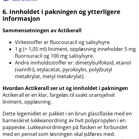
6. Innholdet i pakningen og ytterligere
informasjon
Sammensetningen av Actikerall
Virkestoffer er fluorouracil og salisylsyre.
1 g (= 1,05 ml) liniment, oppløsning inneholder 5 mg
fluorouracil og 100 mg salisylsyre.
Andre innholdsstoffer er: dimetylsulfoksid, etanol
(vannfri), etylacetat, pyroksylin, poly(butyl
metakrylat, metyl metakrylat).
Hvordan Actikerall ser ut og innholdet i pakningen
Actikerall er en klar, fargeløs til svakt oransjehvit
liniment, oppløsning.
Dette legemidlet er pakket i en brun glassflaske med en
barnesikret lukkeanordning av hvit polypropylen i en
pappeske. Lukkeanordningen på flasken er forbundet
med en pensel som løsningen skal påføres med.