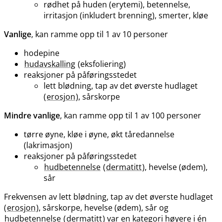
rødhet på huden (erytemi), betennelse,
irritasjon (inkludert brenning), smerter, kløe
Vanlige
, kan ramme opp til 1 av 10 personer
hodepine
hudavskalling
(eksfoliering)
reaksjoner på påføringsstedet
lett blødning, tap av det øverste hudlaget
(
erosjon
), sårskorpe
Mindre vanlige
, kan ramme opp til 1 av 100 personer
tørre øyne, kløe i øyne, økt tåredannelse
(lakrimasjon)
reaksjoner på påføringsstedet
hudbetennelse
(
dermatitt
), hevelse (ødem),
sår
Frekvensen av lett blødning, tap av det øverste hudlaget
(
erosjon
), sårskorpe, hevelse (ødem), sår og
hudbetennelse
(
dermatitt
) var en kategori høyere i én