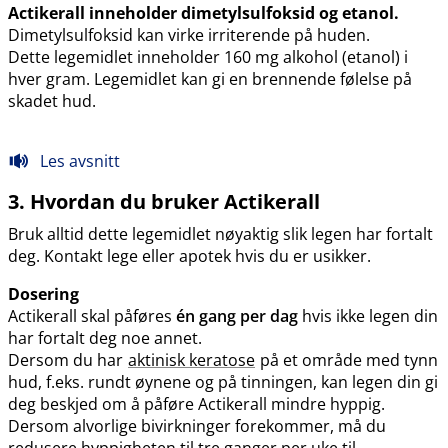
Actikerall inneholder dimetylsulfoksid og etanol.
Dimetylsulfoksid kan virke irriterende på huden.
Dette legemidlet inneholder 160 mg alkohol (etanol) i
hver gram. Legemidlet kan gi en brennende følelse på
skadet hud.
Les avsnitt
3. Hvordan du bruker Actikerall
Bruk alltid dette legemidlet nøyaktig slik legen har fortalt
deg. Kontakt lege eller apotek hvis du er usikker.
Dosering
Actikerall skal påføres
én gang per dag
hvis ikke legen din
har fortalt deg noe annet.
Dersom du har
aktinisk keratose
på et område med tynn
hud, f.eks. rundt øynene og på tinningen, kan legen din gi
deg beskjed om å påføre Actikerall mindre hyppig.
Dersom alvorlige bivirkninger forekommer, må du
redusere hyppigheten til tre ganger per uke til