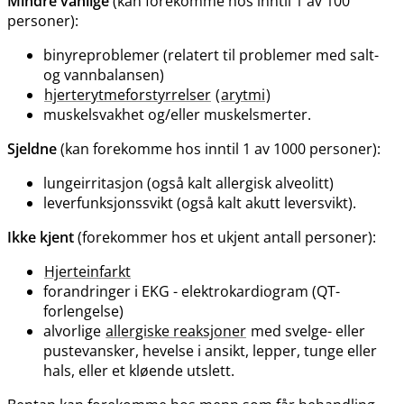
Mindre vanlige
(kan forekomme hos inntil 1 av 100
personer):
binyreproblemer (relatert til problemer med salt-
og vannbalansen)
hjerterytmeforstyrrelser
(
arytmi
)
muskelsvakhet og​/​eller muskelsmerter.
Sjeldne
(kan forekomme hos inntil 1 av 1000 personer):
lungeirritasjon (også kalt allergisk alveolitt)
leverfunksjonssvikt (også kalt akutt leversvikt).
Ikke kjent
(forekommer hos et ukjent antall personer):
Hjerteinfarkt
forandringer i EKG - elektrokardiogram (QT-
forlengelse)
alvorlige
allergiske reaksjoner
med svelge- eller
pustevansker, hevelse i ansikt, lepper, tunge eller
hals, eller et kløende utslett.