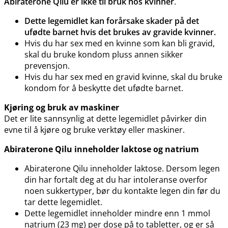
Abiraterone Qilu er ikke til bruk hos kvinner
.
Dette legemidlet kan forårsake skader på det
ufødte barnet hvis det brukes av gravide kvinner.
Hvis du har sex med en kvinne som kan bli gravid,
skal du bruke kondom pluss annen sikker
prevensjon.
Hvis du har sex med en gravid kvinne, skal du bruke
kondom for å beskytte det ufødte barnet.
Kjøring og bruk av maskiner
Det er lite sannsynlig at dette legemidlet påvirker din
evne til å kjøre og bruke verktøy eller maskiner.
Abiraterone Qilu inneholder laktose og natrium
Abiraterone Qilu inneholder laktose. Dersom legen
din har fortalt deg at du har intoleranse overfor
noen sukkertyper, bør du kontakte legen din før du
tar dette legemidlet.
Dette legemidlet inneholder mindre enn 1 mmol
natrium (23 mg) per dose på to tabletter, og er så