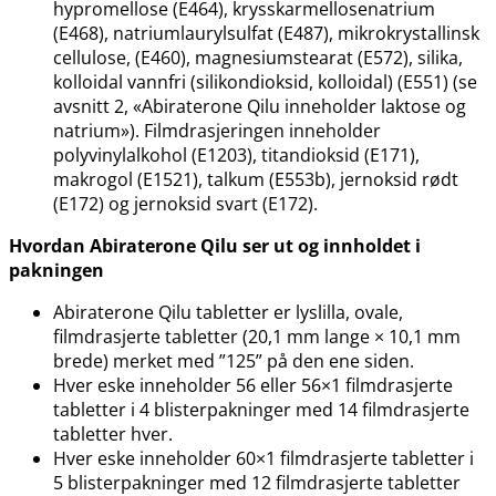
hypromellose (E464), krysskarmellosenatrium
(E468), natriumlaurylsulfat (E487), mikrokrystallinsk
cellulose, (E460), magnesiumstearat (E572), silika,
kolloidal vannfri (silikondioksid, kolloidal) (E551) (se
avsnitt 2, «Abiraterone Qilu inneholder laktose og
natrium»). Filmdrasjeringen inneholder
polyvinylalkohol (E1203), titandioksid (E171),
makrogol (E1521), talkum (E553b), jernoksid rødt
(E172) og jernoksid svart (E172).
Hvordan Abiraterone Qilu ser ut og innholdet i
pakningen
Abiraterone Qilu tabletter er lyslilla, ovale,
filmdrasjerte tabletter (20,1 mm lange × 10,1 mm
brede) merket med ”125” på den ene siden.
Hver eske inneholder 56 eller 56×1 filmdrasjerte
tabletter i 4 blisterpakninger med 14 filmdrasjerte
tabletter hver.
Hver eske inneholder 60×1 filmdrasjerte tabletter i
5 blisterpakninger med 12 filmdrasjerte tabletter