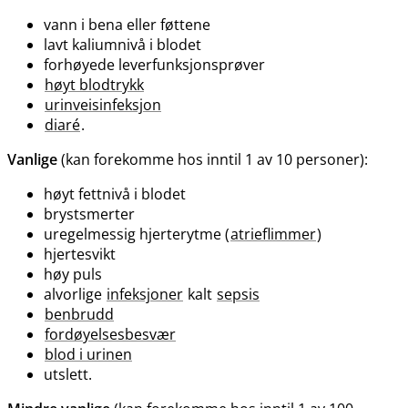
vann i bena eller føttene
lavt kaliumnivå i blodet
forhøyede leverfunksjonsprøver
høyt blodtrykk
urinveisinfeksjon
diaré
.
Vanlige
(kan forekomme hos inntil 1 av 10 personer):
høyt fettnivå i blodet
brystsmerter
uregelmessig hjerterytme (
atrieflimmer
)
hjertesvikt
høy puls
alvorlige
infeksjoner
kalt
sepsis
benbrudd
fordøyelsesbesvær
blod i urinen
utslett.