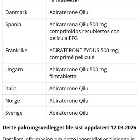
Danmark
Abiraterone Qilu
Spania
Abiraterona Qilu 500 mg
comprimidos recubiertos con
película EFG
Frankrike
ABIRATERONE ZYDUS 500 mg,
comprimé pelliculé
Ungarn
Abiraterone Qilu 500 mg
filmtabletta
Italia
Abiraterone Qilu
Norge
Abiraterone Qilu
Sverige
Abiraterone Qilu
Dette pakningsvedlegget ble sist oppdatert 12.03.2026
Detaljert informasjon om dette legemidlet er tilgjengelig