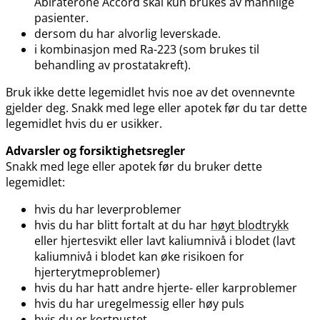
Abiraterone Accord skal kun brukes av mannlige
pasienter.
dersom du har alvorlig leverskade.
i kombinasjon med Ra-223 (som brukes til
behandling av prostatakreft).
Bruk ikke dette legemidlet hvis noe av det ovennevnte
gjelder deg. Snakk med lege eller apotek før du tar dette
legemidlet hvis du er usikker.
Advarsler og forsiktighetsregler
Snakk med lege eller apotek før du bruker dette
legemidlet:
hvis du har leverproblemer
hvis du har blitt fortalt at du har
høyt blodtrykk
eller hjertesvikt eller lavt kaliumnivå i blodet (lavt
kaliumnivå i blodet kan øke risikoen for
hjerterytmeproblemer)
hvis du har hatt andre hjerte- eller karproblemer
hvis du har uregelmessig eller høy puls
hvis du er kortpustet