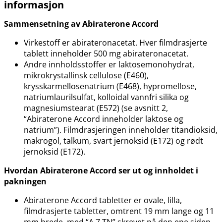
informasjon
Sammensetning av Abiraterone Accord
Virkestoff er abirateronacetat. Hver filmdrasjerte
tablett inneholder 500 mg abirateronacetat.
Andre innholdsstoffer er laktosemonohydrat,
mikrokrystallinsk cellulose (E460),
krysskarmellosenatrium (E468), hypromellose,
natriumlaurilsulfat, kolloidal vannfri silika og
magnesiumstearat (E572) (se avsnitt 2,
“Abiraterone Accord inneholder laktose og
natrium”). Filmdrasjeringen inneholder titandioksid,
makrogol, talkum, svart jernoksid (E172) og rødt
jernoksid (E172).
Hvordan Abiraterone Accord ser ut og innholdet i
pakningen
Abiraterone Accord tabletter er ovale, lilla,
filmdrasjerte tabletter, omtrent 19 mm lange og 11
mm brede, med “A 7 TN” skrevet på den ene siden