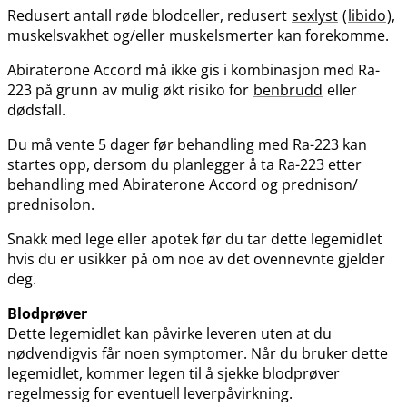
Redusert antall røde blodceller, redusert
sexlyst
(
libido
),
muskelsvakhet og​/​eller muskelsmerter kan forekomme.
Abiraterone Accord må ikke gis i kombinasjon med Ra-
223 på grunn av mulig økt risiko for
benbrudd
eller
dødsfall.
Du må vente 5 dager før behandling med Ra-223 kan
startes opp, dersom du planlegger å ta Ra-223 etter
behandling med Abiraterone Accord og prednison​/​
prednisolon.
Snakk med lege eller apotek før du tar dette legemidlet
hvis du er usikker på om noe av det ovennevnte gjelder
deg.
Blodprøver
Dette legemidlet kan påvirke leveren uten at du
nødvendigvis får noen symptomer. Når du bruker dette
legemidlet, kommer legen til å sjekke blodprøver
regelmessig for eventuell leverpåvirkning.