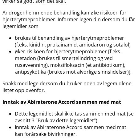
virker så godt som det skal.
Androgenhemmende behandling kan øke risikoen for
hjerterytmeproblemer. Informer legen din dersom du får
legemidler som
brukes til behandling av hjerterytmeproblemer
(f.eks. kinidin, prokainamid, amiodaron og sotalol)
øker risikoen for hjerterytmeproblemer [f.eks.
metadon (brukes til smertelindring og ved
rusavvenning), moksifloksacin (et antibiotikum),
antipsykotika
(brukes mot alvorlige sinnslidelser)].
Snakk med lege dersom du bruker noen av legemidlene
listet opp ovenfor.
Inntak av Abiraterone Accord sammen med mat
Dette legemidlet skal ikke tas sammen med mat (se
avsnitt 3 ”Bruk av dette legemidlet”).
Inntak av Abiraterone Accord sammen med mat
kan forårsake bivirkninger.