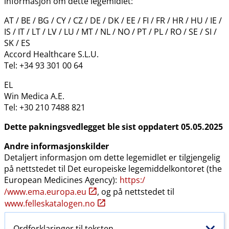
informasjon om dette legemidlet:
AT / BE / BG / CY / CZ / DE / DK / EE / FI / FR / HR / HU / IE /
IS / IT / LT / LV / LU / MT / NL / NO / PT / PL / RO / SE / SI /
SK / ES
Accord Healthcare S.L.U.
Tel: +34 93 301 00 64
EL
Win Medica A.E.
Tel: +30 210 7488 821
Dette pakningsvedlegget ble sist oppdatert 05.05.2025
Andre informasjonskilder
Detaljert informasjon om dette legemidlet er tilgjengelig
på nettstedet til Det europeiske legemiddelkontoret (the
European Medicines Agency):
https:​/​
/www.ema.europa.eu
, og på nettstedet til
www.felleskatalogen.no
Ordforklaringer til teksten