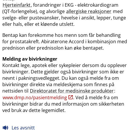
Hjerteinfarkt
, forandringer i EKG - elektrokardiogram
(QT-forlengelse), og alvorlige
allergiske reaksjoner
med
svelge- eller pustevansker, hevelse i ansikt, lepper, tunge
eller hals, eller et kløende utslett.
Bentap kan forekomme hos menn som får behandling
for prostatakreft. Abiraterone Accord i kombinasjon med
prednison eller prednisolon kan øke bentapet.
Melding av bivirkninger
Kontakt lege, apotek eller sykepleier dersom du opplever
bivirkninger. Dette gjelder også bivirkninger som ikke er
nevnt i pakningsvedlegget. Du kan også melde fra om
bivirkninger direkte via meldeskjema som finnes på
nettsiden til
Direktoratet for medisinske produkter
:
www.dmp.no​/​pasientmelding
. Ved å melde fra om
bivirkninger bidrar du med informasjon om sikkerheten
ved bruk av dette legemidlet.
Les avsnitt