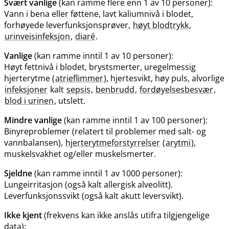
Svært vanlige
(kan ramme flere enn 1 av 10 personer):
Vann i bena eller føttene, lavt kaliumnivå i blodet,
forhøyede leverfunksjonsprøver,
høyt blodtrykk
,
urinveisinfeksjon
,
diaré
.
Vanlige
(kan ramme inntil 1 av 10 personer):
Høyt fettnivå i blodet, brystsmerter, uregelmessig
hjerterytme (
atrieflimmer
), hjertesvikt, høy puls, alvorlige
infeksjoner
kalt
sepsis
,
benbrudd
,
fordøyelsesbesvær
,
blod i urinen
, utslett.
Mindre vanlige
(kan ramme inntil 1 av 100 personer):
Binyreproblemer (relatert til problemer med salt- og
vannbalansen),
hjerterytmeforstyrrelser
(
arytmi
),
muskelsvakhet og​/​eller muskelsmerter.
Sjeldne
(kan ramme inntil 1 av 1000 personer):
Lungeirritasjon (også kalt allergisk alveolitt).
Leverfunksjonssvikt (også kalt akutt leversvikt).
Ikke kjent
(frekvens kan ikke anslås utifra tilgjengelige
data):