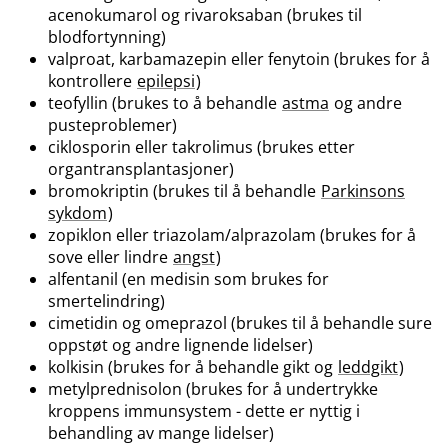
acenokumarol og rivaroksaban (brukes til
blodfortynning)
valproat, karbamazepin eller fenytoin (brukes for å
kontrollere
epilepsi
)
teofyllin (brukes to å behandle
astma
og andre
pusteproblemer)
ciklosporin eller takrolimus (brukes etter
organtransplantasjoner)
bromokriptin (brukes til å behandle
Parkinsons
sykdom
)
zopiklon eller triazolam​/​alprazolam (brukes for å
sove eller lindre
angst
)
alfentanil (en medisin som brukes for
smertelindring)
cimetidin og omeprazol (brukes til å behandle sure
oppstøt og andre lignende lidelser)
kolkisin (brukes for å behandle gikt og
leddgikt
)
metylprednisolon (brukes for å undertrykke
kroppens immunsystem - dette er nyttig i
behandling av mange lidelser)