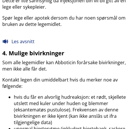
Dette er lite sannsynlig da injeksjonen din vil bli gitt av en
lege eller sykepleier.
Spør lege eller apotek dersom du har noen spørsmål om
bruken av dette legemidlet.
Les avsnitt
4. Mulige bivirkninger
Som alle legemidler kan Abboticin forårsake bivirkninger,
men ikke alle får det.
Kontakt legen din umiddelbart hvis du merker noe av
følgende:
hvis du får en alvorlig hudreaksjon: et rødt, skjellete
utslett med kuler under huden og blemmer
(eksantematøs pustulose). Frekvensen av denne
bivirkningen er ikke kjent (kan ikke anslås ut ifra
tilgjengelige data)
unormal hjerterytme (inkludert hjertebank, raskere