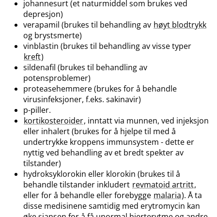
johannesurt (et naturmiddel som brukes ved
depresjon)
verapamil (brukes til behandling av
høyt blodtrykk
og brystsmerte)
vinblastin (brukes til behandling av visse typer
kreft
)
sildenafil (brukes til behandling av
potensproblemer)
proteasehemmere (brukes for å behandle
virusinfeksjoner, f.eks. sakinavir)
p-piller.
kortikosteroider
, inntatt via munnen, ved injeksjon
eller inhalert (brukes for å hjelpe til med å
undertrykke kroppens immunsystem - dette er
nyttig ved behandling av et bredt spekter av
tilstander)
hydroksyklorokin eller klorokin (brukes til å
behandle tilstander inkludert
revmatoid artritt
,
eller for å behandle eller forebygge
malaria
). Å ta
disse medisinene samtidig med erytromycin kan
øke sjansen for å få unormal hjerterytme og andre