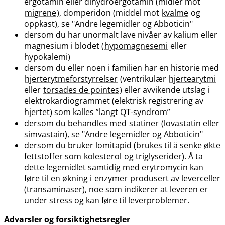
ergotamin eller dihydroergotamin (midler mot
migrene
), domperidon (middel mot
kvalme
og
oppkast), se "Andre legemidler og Abboticin"
dersom du har unormalt lave nivåer av kalium eller
magnesium i blodet (
hypomagnesemi
eller
hypokalemi)
dersom du eller noen i familien har en historie med
hjerterytmeforstyrrelser
(ventrikulær
hjertearytmi
eller
torsades de pointes
) eller avvikende utslag i
elektrokardiogrammet (elektrisk registrering av
hjertet) som kalles ”langt QT-syndrom”
dersom du behandles med
statiner
(lovastatin eller
simvastain), se "Andre legemidler og Abboticin"
dersom du bruker lomitapid (brukes til å senke økte
fettstoffer som
kolesterol
og triglyserider). Å ta
dette legemidlet samtidig med erytromycin kan
føre til en økning i
enzymer
produsert av leverceller
(transaminaser), noe som indikerer at leveren er
under stress og kan føre til leverproblemer.
Advarsler og forsiktighetsregler