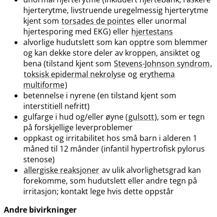
hjerterytme, livstruende uregelmessig hjerterytme
kjent som
torsades de pointes
eller unormal
hjertesporing med EKG) eller
hjertestans
alvorlige hudutslett som kan opptre som blemmer
og kan dekke store deler av kroppen, ansiktet og
bena (tilstand kjent som
Stevens-Johnson syndrom
,
toksisk epidermal nekrolyse
og
erythema
multiforme
)
betennelse i nyrene (en tilstand kjent som
interstitiell nefritt)
gulfarge i hud og​/​eller øyne (
gulsott
), som er tegn
på forskjellige leverproblemer
oppkast og irritabilitet hos små barn i alderen 1
måned til 12 månder (infantil hypertrofisk pylorus
stenose)
allergiske reaksjoner
av ulik alvorlighetsgrad kan
forekomme, som hudutslett eller andre tegn på
irritasjon; kontakt lege hvis dette oppstår
Andre bivirkninger