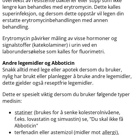
overvekst av resistente bakterier eller sopp som ikke
lengre kan behandles med erytromycin. Dette kalles
superinfeksjon, og dersom dette oppstår vil legen din
erstatte erytromycinbehandlingen med annen
behandling.
Erytromycin påvirker måling av visse hormoner og
signalstoffer (katekolaminer) i urin ved en
laborundersøkelse som kalles for fluorimetri.
Andre legemidler og Abboticin
Snakk alltid med lege eller apotek dersom du bruker,
nylig har brukt eller planlegger å bruke andre legemidler,
dette gjelder også reseptfrie legemidler.
Dette er spesielt viktig dersom du bruker følgende typer
medisin:
statiner
(brukes for å senke kolesterolnivåene,
f.eks. lovastatin og simvastin) se, "Du skal ikke få
Abboticin"
terfenadin eller astemizol (midler mot
allergi
),