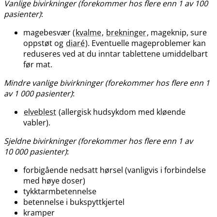
Vanlige bivirkninger (forekommer hos flere enn 1 av 100
pasienter)
:
magebesvær (
kvalme
,
brekninger
, mageknip, sure
oppstøt og
diaré
). Eventuelle mageproblemer kan
reduseres ved at du inntar tablettene umiddelbart
før mat.
Mindre vanlige bivirkninger (forekommer hos flere enn 1
av 1 000 pasienter)
:
elveblest
(allergisk hudsykdom med kløende
vabler).
Sjeldne bivirkninger (forekommer hos flere enn 1 av
10 000 pasienter)
:
forbigående nedsatt hørsel (vanligvis i forbindelse
med høye doser)
tykktarmbetennelse
betennelse i bukspyttkjertel
kramper