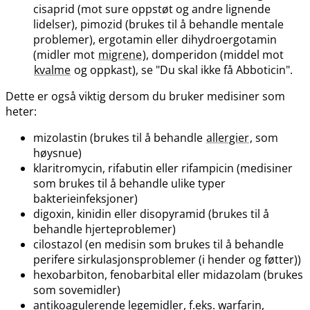
cisaprid (mot sure oppstøt og andre lignende
lidelser), pimozid (brukes til å behandle mentale
problemer), ergotamin eller dihydroergotamin
(midler mot
migrene
), domperidon (middel mot
kvalme
og oppkast), se "Du skal ikke få Abboticin".
Dette er også viktig dersom du bruker medisiner som
heter:
mizolastin (brukes til å behandle
allergier
, som
høysnue)
klaritromycin, rifabutin eller rifampicin (medisiner
som brukes til å behandle ulike typer
bakterieinfeksjoner)
digoxin, kinidin eller disopyramid (brukes til å
behandle hjerteproblemer)
cilostazol (en medisin som brukes til å behandle
perifere sirkulasjonsproblemer (i hender og føtter))
hexobarbiton, fenobarbital eller midazolam (brukes
som sovemidler)
antikoagulerende legemidler, f.eks. warfarin,