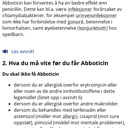
Abboticin kan forventes å ha en bedre effekt enn
penicillin. Dette kan bl.a. være
infeksjoner
forårsaket av
chlamydiabakterier, for eksempel
urinveisinfeksjoner
som ikke har forbindelse med
gonoré
, betennelse i
livmorhalsen, samt øyebetennelse (
konjunktivitt
) hos
spedbarn.
Les avsnitt
2. Hva du må vite før du får Abboticin
Du skal ikke få Abboticin
dersom du er allergisk overfor erytromycin eller
eller noen av de andre innholdsstoffene i dette
legemidlet (listet opp i avsnitt 6)
dersom du er allergisk overfor andre makrolider
dersom du behandles med terfenadin eller
astemizol (midler mot
allergi
), cisaprid (mot sure
oppstøt), pimozid (middel mot mentale problemer),