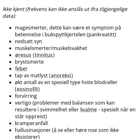
Ikke kjent (frekvens kan ikke anslås ut ifra tilgjengelige
data):
magesmerter, dette kan være et symptom på
betennelse i bukspyttkjertelen (pankreatitt)
nedsatt syn
muskelsmerter​/​muskelsvakhet
øresus
(
tinnitus
)
brystsmerte
feber
tap av matlyst (
anoreksi
)
økt antall av en spesiell type hvite blodceller
(
eosinofili
)
forvirring
vertigo (problemer med balansen som kan
resultere i svimmelhet eller
kvalme
- spesielt når en
står oppreist)
kramperanfall
hallusinasjoner (å se eller høre noe som ikke
eksisterer)