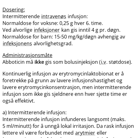
Dosering:
Intermitterende
intravenøs
infusjon:
Normaldose for voksne: 0,25 g hver 6. time.
Ved alvorlige
infeksjoner
kan gis inntil 4 g pr. døgn.
Normaldose for barn: 15-50 mg/kg​/​døgn avhengig av
infeksjonens
alvorlighetsgrad.
Administrasjonsmåte
Abboticin må
ikke
gis som bolusinjeksjon (
i.v
. støtdose).
Kontinuerlig infusjon av erytromycinlaktobionat er å
foretrekke på grunn av lavere infusjonshastighet og
lavere erytromycinkonsentrasjon, men intermitterende
infusjon som ikke gis sjeldnere enn hver sjette time er
også effektivt.
a) Intermitterende infusjon:
Intermitterende infusjon infunderes langsomt (maks.
5 ml/minutt) for å unngå lokal irritasjon. Da rask infusjon
lettere vil være forbundet med
arytmier
eller