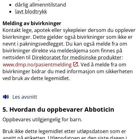
dårlig allmenntilstand
lavt blodtrykk
Melding av bivirkninger
Kontakt lege, apotek eller sykepleier dersom du opplever
bivirkninger. Dette gjelder også bivirkninger som ikke er
nevnt i pakningsvedlegget. Du kan også melde fra om
bivirkninger direkte via meldeskjema som finnes på
nettsiden til
Direktoratet for medisinske produkter
:
www.dmp.no​/​pasientmelding
. Ved å melde fra om
bivirkninger bidrar du med informasjon om sikkerheten
ved bruk av dette legemidlet.
Les avsnitt
5. Hvordan du oppbevarer Abboticin
Oppbevares utilgjengelig for barn.
Bruk ikke dette legemidlet etter utløpsdatoen som er
angitt på etiketten. Utløpsdatoen er den siste dagen i