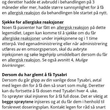
og deretter hadde et avbrudd i behandlingen på 3
måneder eller mer, hadde større sannsynlighet for å få
en
allergisk reaksjon
da behandlingen ble startet på nytt.
Sjekke for
allergiske reaksjoner
Noen få pasienter har fått en
allergisk reaksjon
på dette
legemidlet. Legen kan komme til å sjekke om du får
allergiske reaksjoner
under injeksjonene og i 1 time
etterpå. Ved egenadministrering eller når administrering
utføres av en omsorgsperson, skal du avbryte
injeksjonen og søke legehjelp umiddelbart dersom du får
en
allergisk reaksjon
. Se også avsnitt 4,
Mulige
bivirkninger
.
Dersom du har glemt å få Tysabri
Dersom du går glipp av din vanlige dose Tysabri, avtal
med legen din for å få den så snart som mulig. Deretter
kan du fortsette å få dosen med Tysabri hver 4. uke.
To sprøyter skal injiseres for å få full dose. Det er viktig at
begge sprøytene
injiseres og at du får dem i henhold til
forskrevet doseringsplan. Kontakt legen for råd så snart