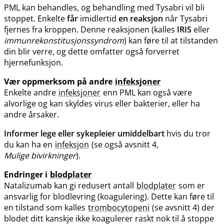
PML kan behandles, og behandling med Tysabri vil bli
stoppet. Enkelte
får
imidlertid
en reaksjon
når Tysabri
fjernes fra kroppen. Denne reaksjonen (kalles
IRIS
eller
immunrekonstitusjonssyndrom
) kan føre til at tilstanden
din blir verre, og dette omfatter også forverret
hjernefunksjon.
Vær oppmerksom på andre
infeksjoner
Enkelte andre
infeksjoner
enn PML kan også være
alvorlige og kan skyldes virus eller bakterier, eller ha
andre årsaker.
Informer lege eller sykepleier umiddelbart
hvis du tror
du kan ha en
infeksjon
(se også avsnitt 4,
Mulige bivirkninger
).
Endringer i
blodplater
Natalizumab kan gi redusert antall
blodplater
som er
ansvarlig for blodlevring (koagulering). Dette kan føre til
en tilstand som kalles
trombocytopeni
(se avsnitt 4) der
blodet ditt kanskje ikke koagulerer raskt nok til å stoppe