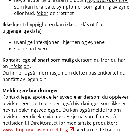
høye nivåer av bilirubin i blodet (
hyperbilirubinemi
)
som kan forårsake symptomer som gulning av øyne
eller hud,
feber
og tretthet
Ikke kjent
(hyppigheten kan ikke anslås ut fra
tilgjengelige data)
uvanlige
infeksjoner
i hjernen og øynene
skade på leveren
Kontakt lege så snart som mulig
dersom du tror du har
en
infeksjon
.
Du finner også informasjon om dette i pasientkortet du
har fått av legen din.
Melding av bivirkninger
Kontakt lege, apotek eller sykepleier dersom du opplever
bivirkninger. Dette gjelder også bivirkninger som ikke er
nevnt i pakningsvedlegget. Du kan også melde fra om
bivirkninger direkte via meldeskjema som finnes på
nettsiden til
Direktoratet for medisinske produkter
:
www.dmp.no​/​pasientmelding
. Ved å melde fra om