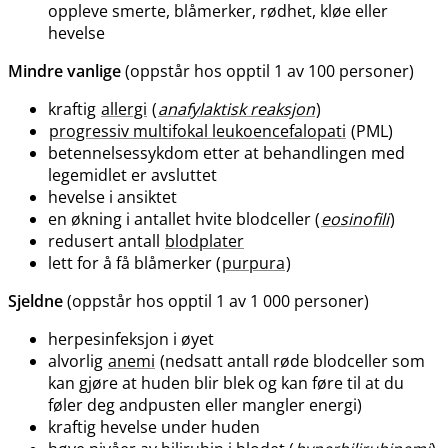
oppleve smerte, blåmerker, rødhet, kløe eller
hevelse
Mindre vanlige
(oppstår hos opptil 1 av 100 personer)
kraftig
allergi
(
anafylaktisk reaksjon
)
progressiv multifokal leukoencefalopati
(PML)
betennelsessykdom etter at behandlingen med
legemidlet er avsluttet
hevelse i ansiktet
en økning i antallet hvite blodceller (
eosinofili
)
redusert antall
blodplater
lett for å få blåmerker (
purpura
)
Sjeldne
(oppstår hos opptil 1 av 1 000 personer)
herpesinfeksjon i øyet
alvorlig
anemi
(nedsatt antall røde blodceller som
kan gjøre at huden blir blek og kan føre til at du
føler deg andpusten eller mangler energi)
kraftig hevelse under huden