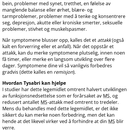
bein, problemer med synet, tretthet, en følelse av
manglende balanse eller ørhet, blære- og
tarmproblemer, problemer med å tenke og konsentrere
seg, depresjon, akutte eller kroniske smerter, seksuelle
problemer, stivhet og muskelspasmer.
Når symptomene blusser opp, kalles det et
attakk
(også
kalt en forverring eller et anfall). Når det oppstår et
attakk, kan du merke symptomene plutselig, innen noen
få timer, eller merke en langsom utvikling over flere
dager. Symptomene dine vil så vanligvis forbedres
gradvis (dette kalles en
remisjon
).
Hvordan Tysabri kan hjelpe
I studier har dette legemidlet omtrent halvert utviklingen
av funksjonsnedsettelse som er forårsaket av
MS
, og
redusert antallet
MS
-attakk med omtrent to tredeler.
Mens du behandles med dette legemidlet, er det ikke
sikkert du kan merke noen forbedring, men det kan
hende at det likevel virker ved å forhindre at din
MS
blir
verre.