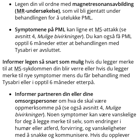
Legen din vil ordne med
magnetresonansavbilding
(
MR
-undersøkelse)
, som vil bli gjentatt under
behandlingen for å utelukke PML.
Symptomene på PML
kan ligne et
MS
-attakk (se
avsnitt 4,
Mulige bivirkninger
). Du kan også få PML
opptil 6 måneder etter at behandlingen med
Tysabri er avsluttet.
Informer legen så snart som mulig
hvis du legger merke
til at
MS
-sykdommen din blir verre eller hvis du legger
merke til nye symptomer mens du får behandling med
Tysabri eller i opptil 6 måneder etterpå.
Informer partneren din eller dine
omsorgspersoner
om hva de skal være
oppmerksomme på (se også avsnitt 4,
Mulige
bivirkninger
). Noen symptomer kan være vanskelige
for deg å legge merke til selv, som endringer i
humør eller atferd, forvirring, og vanskeligheter
med å snakke og kommunisere. Hvis du opplever