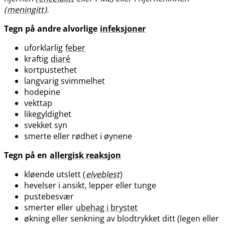
(
meningitt
).
Tegn på andre alvorlige
infeksjoner
uforklarlig
feber
kraftig
diaré
kortpustethet
langvarig svimmelhet
hodepine
vekttap
likegyldighet
svekket syn
smerte eller rødhet i øynene
Tegn på en
allergisk reaksjon
kløende utslett (
elveblest
)
hevelser i ansikt, lepper eller tunge
pustebesvær
smerter eller
ubehag i brystet
økning eller senkning av blodtrykket ditt (legen eller