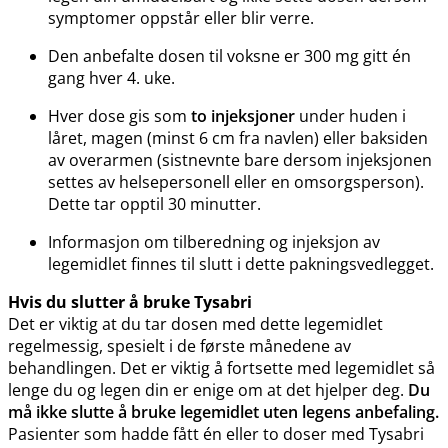
symptomer oppstår eller blir verre.
Den anbefalte dosen til voksne er 300 mg gitt én
gang hver 4. uke.
Hver dose gis som
to injeksjoner
under huden i
låret, magen (minst 6 cm fra navlen) eller baksiden
av overarmen (sistnevnte bare dersom injeksjonen
settes av helsepersonell eller en omsorgsperson).
Dette tar opptil 30 minutter.
Informasjon om tilberedning og injeksjon av
legemidlet finnes til slutt i dette pakningsvedlegget.
Hvis du slutter å bruke Tysabri
Det er viktig at du tar dosen med dette legemidlet
regelmessig, spesielt i de første månedene av
behandlingen. Det er viktig å fortsette med legemidlet så
lenge du og legen din er enige om at det hjelper deg.
Du
må ikke slutte å bruke legemidlet uten legens anbefaling.
Pasienter som hadde fått én eller to doser med Tysabri