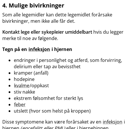
4. Mulige bivirkninger
Som alle legemidler kan dette legemidlet forårsake
bivirkninger, men ikke alle får det.
Kontakt lege eller sykepleier umiddelbart
hvis du legger
merke til noe av følgende.
Tegn på en
infeksjon
i hjernen
endringer i personlighet og atferd, som forvirring,
delirium eller tap av bevissthet
kramper (anfall)
hodepine
kvalme
/oppkast
stiv nakke
ekstrem følsomhet for sterkt lys
feber
utslett (hvor som helst på kroppen)
Disse symptomene kan være forårsaket av en
infeksjon
i
hjernen
(
encefalitt
eller PML)
eller i hjernehinnen