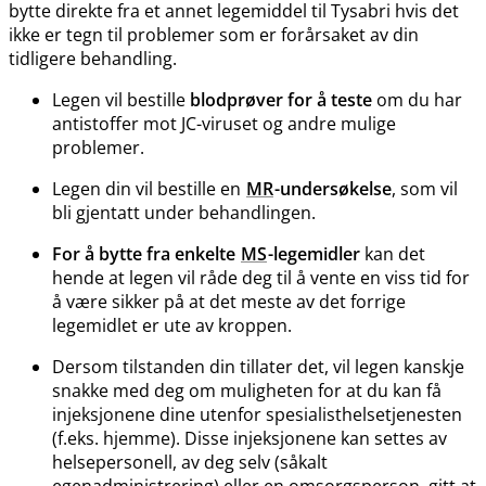
bytte direkte fra et annet legemiddel til Tysabri hvis det
ikke er tegn til problemer som er forårsaket av din
tidligere behandling.
Legen vil bestille
blodprøver for å teste
om du har
antistoffer mot JC-viruset og andre mulige
problemer.
Legen din vil bestille en
MR
-undersøkelse
, som vil
bli gjentatt under behandlingen.
For å bytte fra enkelte
MS
-legemidler
kan det
hende at legen vil råde deg til å vente en viss tid for
å være sikker på at det meste av det forrige
legemidlet er ute av kroppen.
Dersom tilstanden din tillater det, vil legen kanskje
snakke med deg om muligheten for at du kan få
injeksjonene dine utenfor spesialisthelsetjenesten
(f.eks. hjemme). Disse injeksjonene kan settes av
helsepersonell, av deg selv (såkalt
egenadministrering) eller en omsorgsperson, gitt at