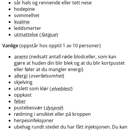
sår hals og rennende eller tett nese
hodepine
svimmelhet
kvalme
leddsmerter
utmattelse
(
fatigue
)
Vanlige
(oppstår hos opptil 1 av 10 personer)
anemi
(nedsatt antall røde blodceller, som kan
gjøre at huden din blir blek og at du blir kortpustet
eller føler at du mangler energi)
allergi
(
overfølsomhet
)
skjelving
utslett som klør (
elveblest
)
oppkast
feber
pustebesvær (
dyspné
)
rødming i ansiktet eller på kroppen
herpesinfeksjoner
ubehag rundt stedet du har fått injeksjonen. Du kan