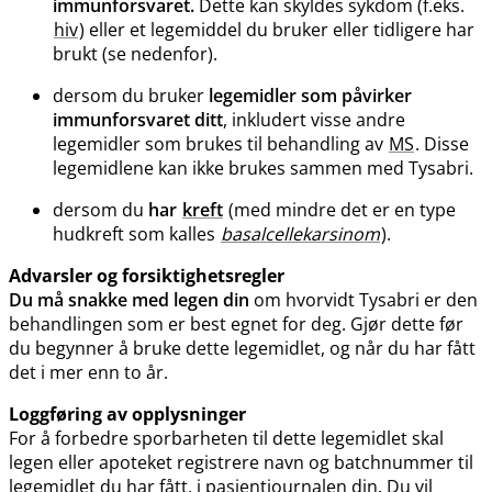
immunforsvaret.
Dette kan skyldes sykdom (f.eks.
hiv
) eller et legemiddel du bruker eller tidligere har
brukt (se nedenfor).
dersom du bruker
legemidler som påvirker
immunforsvaret ditt
, inkludert visse andre
legemidler som brukes til behandling av
MS
. Disse
legemidlene kan ikke brukes sammen med Tysabri.
dersom du
har
kreft
(med mindre det er en type
hudkreft som kalles
basalcellekarsinom
).
Advarsler og forsiktighetsregler
Du må snakke med legen din
om hvorvidt Tysabri er den
behandlingen som er best egnet for deg. Gjør dette før
du begynner å bruke dette legemidlet, og når du har fått
det i mer enn to år.
Loggføring av opplysninger
For å forbedre sporbarheten til dette legemidlet skal
legen eller apoteket registrere navn og batchnummer til
legemidlet du har fått, i pasientjournalen din. Du vil