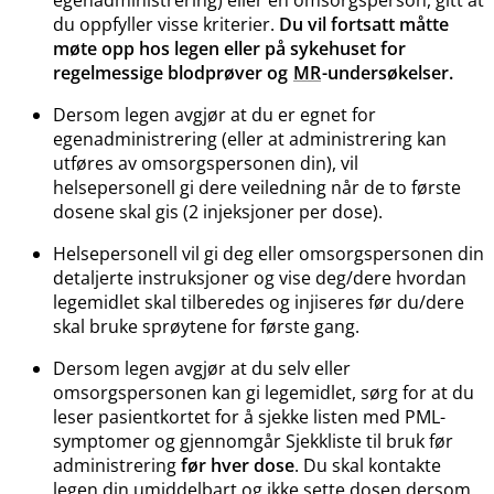
du oppfyller visse kriterier.
Du vil fortsatt måtte
møte opp hos legen eller på sykehuset for
regelmessige blodprøver og
MR
-undersøkelser.
Dersom legen avgjør at du er egnet for
egenadministrering (eller at administrering kan
utføres av omsorgspersonen din), vil
helsepersonell gi dere veiledning når de to første
dosene skal gis (2 injeksjoner per dose).
Helsepersonell vil gi deg eller omsorgspersonen din
detaljerte instruksjoner og vise deg​/​dere hvordan
legemidlet skal tilberedes og injiseres før du​/​dere
skal bruke sprøytene for første gang.
Dersom legen avgjør at du selv eller
omsorgspersonen kan gi legemidlet, sørg for at du
leser pasientkortet for å sjekke listen med PML-
symptomer og gjennomgår Sjekkliste til bruk før
administrering
før hver dose
. Du skal kontakte
legen din umiddelbart og ikke sette dosen dersom