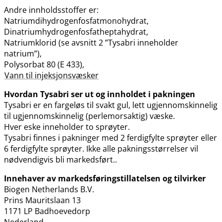
Andre innholdsstoffer er:
Natriumdihydrogenfosfatmonohydrat,
Dinatriumhydrogenfosfatheptahydrat,
Natriumklorid (se avsnitt 2 ”Tysabri inneholder
natrium”),
Polysorbat 80 (E 433),
Vann til injeksjonsvæsker
Hvordan Tysabri ser ut og innholdet i pakningen
Tysabri er en fargeløs til svakt gul, lett ugjennomskinnelig
til ugjennomskinnelig (perlemorsaktig) væske.
Hver eske inneholder to sprøyter.
Tysabri finnes i pakninger med 2 ferdigfylte sprøyter eller
6 ferdigfylte sprøyter. Ikke alle pakningsstørrelser vil
nødvendigvis bli markedsført..
Innehaver av markedsføringstillatelsen og tilvirker
Biogen Netherlands B.V.
Prins Mauritslaan 13
1171 LP Badhoevedorp
Nederland