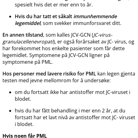
spesielt hvis det er mer enn to år.
Hvis du har tatt et såkalt
immunhemmende
legemiddel
, som svekker immunforsvaret ditt.
En annen tilstand
, som kalles JCV-GCN (
JC-virus-
granulacellenevropati
), er også forårsaket av JC- virus, og
har forekommet hos enkelte pasienter som får dette
legemidlet. Symptomene på JCV-GCN ligner på
symptomene på PML.
Hos personer med lavere risiko for PML
kan legen gjenta
testen med jevne mellomrom for å undersøke:
om du fortsatt ikke har antistoffer mot JC-viruset i
blodet.
hvis du har fått behandling i mer enn 2 år, at du
fortsatt har et lavt nivå av antistoffer mot JC- viruset
i blodet.
Hvis noen får PML