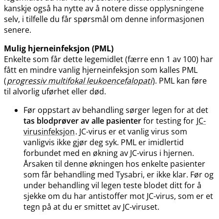
kanskje også ha nytte av å notere disse opplysningene
selv, i tilfelle du får spørsmål om denne informasjonen
senere.
Mulig hjerneinfeksjon (PML)
Enkelte som får dette legemidlet (færre enn 1 av 100) har
fått en mindre vanlig hjerneinfeksjon som kalles PML
(
progressiv multifokal leukoencefalopati
). PML kan føre
til alvorlig uførhet eller død.
Før oppstart av behandling sørger legen for at det
tas blodprøver av alle pasienter
for testing for
JC-
virusinfeksjon
. JC-virus er et vanlig virus som
vanligvis ikke gjør deg syk. PML er imidlertid
forbundet med en økning av JC-virus i hjernen.
Årsaken til denne økningen hos enkelte pasienter
som får behandling med Tysabri, er ikke klar. Før og
under behandling vil legen teste blodet ditt for å
sjekke om du har antistoffer mot JC-virus, som er et
tegn på at du er smittet av JC-viruset.