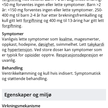
<50 mg forventes ingen eller lette symptomer. Barn >2
år: <150 mg forventes ingen eller lette symptomer. 250-
400 mg til barn 2-4 år har etter brekningsfremkalling og
kull gitt lett
forgiftning
og 400 mg til 13-åring har gitt lett
forgiftning
.
Symptomer
Vanligvis lette symptomer som
kvalme
, magesmerter,
oppkast, hodepine,
døsighet
, svimmelhet. Lett
takykardi
og
hypertensjon
. Ved store doser kan symptomer som
er typisk for
opioider
opptre.
Respirasjonsdepresjon
er
uvanlig.
Behandling
Ventrikkeltømming og kull hvis indisert. Symptomatisk
og støttende behandling.
Egenskaper og miljø
Virkningsmekanisme