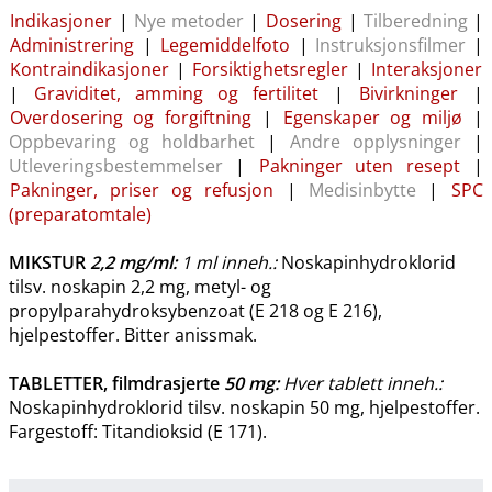
Indikasjoner
|
Nye metoder
|
Dosering
|
Tilberedning
|
Administrering
|
Legemiddelfoto
|
Instruksjonsfilmer
|
Kontraindikasjoner
|
Forsiktighetsregler
|
Interaksjoner
|
Graviditet, amming og fertilitet
|
Bivirkninger
|
Overdosering og forgiftning
|
Egenskaper og miljø
|
Oppbevaring og holdbarhet
|
Andre opplysninger
|
Utleveringsbestemmelser
|
Pakninger uten resept
|
Pakninger, priser og refusjon
|
Medisinbytte
|
SPC
(preparatomtale)
MIKSTUR
2,2 mg/ml
:
1 ml inneh.:
Noskapinhydroklorid
tilsv. noskapin 2,2 mg, metyl- og
propylparahydroksybenzoat (E 218 og E 216),
hjelpestoffer. Bitter anissmak.
TABLETTER, filmdrasjerte
50 mg
:
Hver tablett inneh.:
Noskapinhydroklorid tilsv. noskapin 50 mg, hjelpestoffer.
Fargestoff: Titandioksid (E 171).