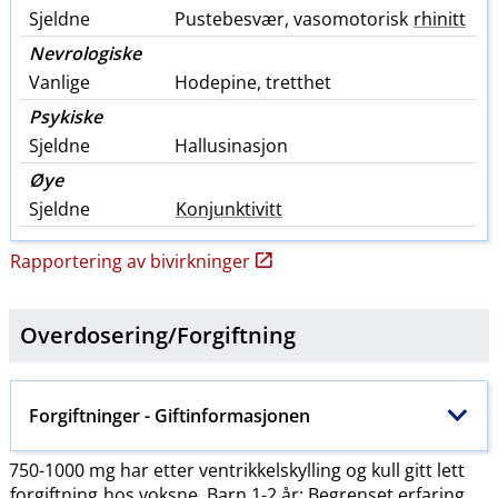
Sjeldne
Pustebesvær, vasomotorisk
rhinitt
Nevrologiske
Vanlige
Hodepine, tretthet
Psykiske
Sjeldne
Hallusinasjon
Øye
Sjeldne
Konjunktivitt
Rapportering av bivirkninger
Overdosering​/​
Forgiftning
Forgiftninger
- Giftinformasjonen
750-1000 mg har etter ventrikkelskylling og kull gitt lett
forgiftning
hos voksne. Barn 1-2 år: Begrenset erfaring.