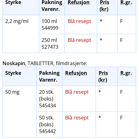
Styrke
Pakning
Refusjon
Pris
R.gr
.
Varenr.
(kr
)
2,2 mg/ml
100 ml
Blå resept
*
F
544999
250 ml
Blå resept
*
F
527473
Noskapin
, TABLETTER, filmdrasjerte:
Styrke
Pakning
Refusjon
Pris
R.gr
.
Varenr.
(kr
)
50 mg
20 stk.
Blå resept
*
F
(boks)
545434
50 stk.
Blå resept
*
F
(boks)
545442