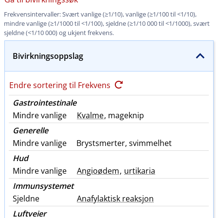
Frekvensintervaller: Svært vanlige (≥1​/​10), vanlige (≥1/100 til <1​/​10),
mindre vanlige (≥1/1000 til <1​/​100), sjeldne (≥1/10 000 til <1​/​1000), svært
sjeldne (<1/10 000) og ukjent frekvens.
Bivirkningsoppslag
Endre sortering til Frekvens
Gastrointestinale
Mindre vanlige
Kvalme
, mageknip
Generelle
Mindre vanlige
Brystsmerter, svimmelhet
Hud
Mindre vanlige
Angioødem
,
urtikaria
Immunsystemet
Sjeldne
Anafylaktisk reaksjon
Luftveier