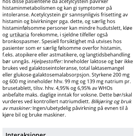
hos disse pasientene da acetylcystein påvirker
histaminmetabolismen og kan gi symptomer på
intoleranse. Acetylcystein gir sannsynligvis frisetting av
histamin og bivirkninger pga. dette, og særlig hos
histaminfølsomme personer kan mindre hudutslett, kløe
og
urtikaria
forekomme, i sjeldne tilfeller også
bronkospasmer. Spesiell forsiktighet må utvises hos
pasienter som er særlig følsomme overfor histamin,
f.eks. atopikere eller astmatikere, og langtidsbehandling
bør unngås.
Hjelpestoffer:
Inneholder laktose og bør ikke
brukes ved galaktoseintoleranse, total laktasemangel
eller glukose-galaktosemalabsorpsjon. Styrkene 200 mg
og 600 mg inneholder hhv. 99 mg og 139 mg natrium pr.
brusetablett, tilsv. hhv. 4,95% og 6,95% av WHOs
anbefalte maks. daglige inntak for voksne. Dette bør​/​skal
vurderes ved kontrollert natriumdiett.
Bilkjøring og bruk
av maskiner:
Ingen​/​ubetydelig påvirkning på evnen til å
kjøre bil og bruke maskiner.
Interaksjoner