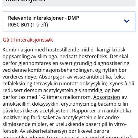
Relevante interaksjoner -
DMP
R05C B01 (1 treff)
Gå til interaksjonssøk
Kombinasjon med hostestillende midler kan gi kritisk
oppsamling av slim pga. nedsatt hosterefleks. Det skal
derfor gjennomføres en svært grundig diagnostisering
ved denne kombinasjonsbehandlingen, og nytten bør
vurderes nøye.
Absorpsjon
av visse antibiotika, f.eks.
cefaleksin og tetrasyklin (unntatt doksysyklin), synes å bli
redusert dersom acetylcystein gis samtidig, og bør
derfor tas med 1-2 timers mellomrom.
Absorpsjon
av
amoksicillin, doksysyklin, erytromycin og bacampicillin
påvirkes ikke av acetylcystein. Rapporter om antibiotika-
inaktivering forårsaket av acetylcystein eller andre
slimløsende midler, er utelukkende basert på in vitro-
forsøk. Av sikkerhetshensyn bør likevel peroral
antibiotika administreres separat og med et intervall på