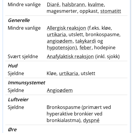
Mindre vanlige
Diaré
,
halsbrann
,
kvalme
,
magesmerter, oppkast,
stomatitt
Generelle
Mindre vanlige
Allergisk reaksjon
(f.eks. kløe,
urtikaria
, utslett, bronkospasme,
angioødem
,
takykardi
og
hypotensjon
),
feber
, hodepine
Svært sjeldne
Anafylaktisk reaksjon
(inkl. sjokk)
Hud
Sjeldne
Kløe,
urtikaria
, utslett
Immunsystemet
Sjeldne
Angioødem
Luftveier
Sjeldne
Bronkospasme (primært ved
hyperaktive bronkier ved
bronkialastma),
dyspné
Øre