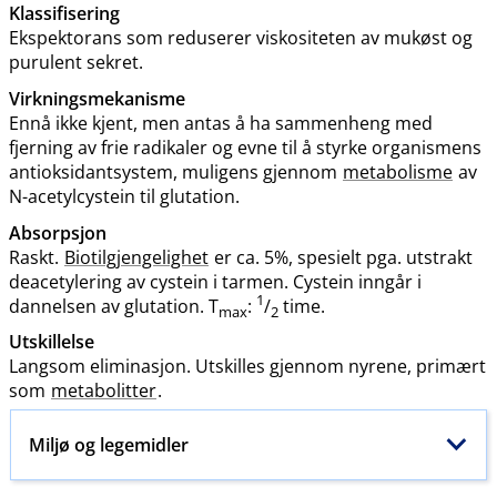
Klassifisering
Ekspektorans som reduserer viskositeten av mukøst og
purulent sekret.
Virkningsmekanisme
Ennå ikke kjent, men antas å ha sammenheng med
fjerning av frie radikaler og evne til å styrke organismens
antioksidantsystem, muligens gjennom
metabolisme
av
N-acetylcystein til glutation.
Absorpsjon
Raskt.
Biotilgjengelighet
er ca. 5%, spesielt pga. utstrakt
deacetylering av cystein i tarmen. Cystein inngår i
1
dannelsen av glutation. T
:
/
time.
max
2
Utskillelse
Langsom eliminasjon. Utskilles gjennom nyrene, primært
som
metabolitter
.
Miljø og legemidler