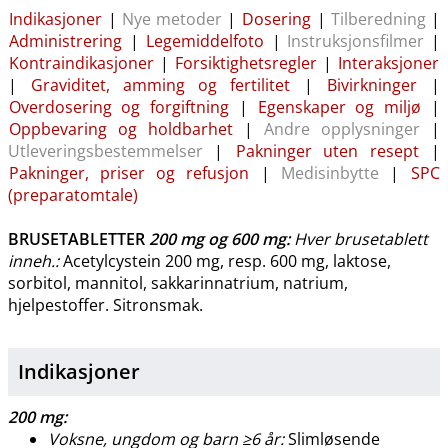
Indikasjoner
|
Nye metoder
|
Dosering
|
Tilberedning
|
Administrering
|
Legemiddelfoto
|
Instruksjonsfilmer
|
Kontraindikasjoner
|
Forsiktighetsregler
|
Interaksjoner
|
Graviditet, amming og fertilitet
|
Bivirkninger
|
Overdosering og forgiftning
|
Egenskaper og miljø
|
Oppbevaring og holdbarhet
|
Andre opplysninger
|
Utleveringsbestemmelser
|
Pakninger uten resept
|
Pakninger, priser og refusjon
|
Medisinbytte
|
SPC
(preparatomtale)
BRUSETABLETTER
200 mg
og
600 mg
:
Hver brusetablett
inneh.:
Acetylcystein 200 mg, resp. 600 mg, laktose,
sorbitol, mannitol, sakkarinnatrium, natrium,
hjelpestoffer. Sitronsmak.
Indikasjoner
200 mg:
Voksne, ungdom og barn ≥6 år:
Slimløsende