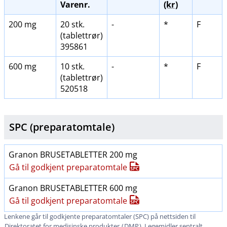
Varenr.
(kr
)
200 mg
20 stk.
-
*
F
(tablettrør)
395861
600 mg
10 stk.
-
*
F
(tablettrør)
520518
SPC (preparatomtale)
Granon BRUSETABLETTER 200 mg
Gå til godkjent preparatomtale
Granon BRUSETABLETTER 600 mg
Gå til godkjent preparatomtale
Lenkene går til godkjente preparatomtaler (SPC) på nettsiden til
Direktoratet for medisinske produkter
(
DMP
). Legemidler sentralt