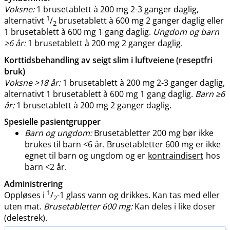
Voksne:
1 brusetablett à 200 mg 2-3 ganger daglig,
1
alternativt
/
brusetablett à 600 mg 2 ganger daglig eller
2
1 brusetablett à 600 mg 1 gang daglig.
Ungdom og barn
≥6 år:
1 brusetablett à 200 mg 2 ganger daglig.
Korttidsbehandling av seigt slim i luftveiene (reseptfri
bruk)
Voksne >18 år:
1 brusetablett à 200 mg 2-3 ganger daglig,
alternativt 1 brusetablett à 600 mg 1 gang daglig.
Barn ≥6
år:
1 brusetablett à 200 mg 2 ganger daglig.
Spesielle pasientgrupper
Barn og ungdom:
Brusetabletter 200 mg bør ikke
brukes til barn <6 år. Brusetabletter 600 mg er ikke
egnet til barn og ungdom og er
kontraindisert
hos
barn <2 år.
Administrering
1
Oppløses i
/
-1 glass vann og drikkes. Kan tas med eller
2
uten mat.
Brusetabletter 600 mg:
Kan deles i like doser
(delestrek).