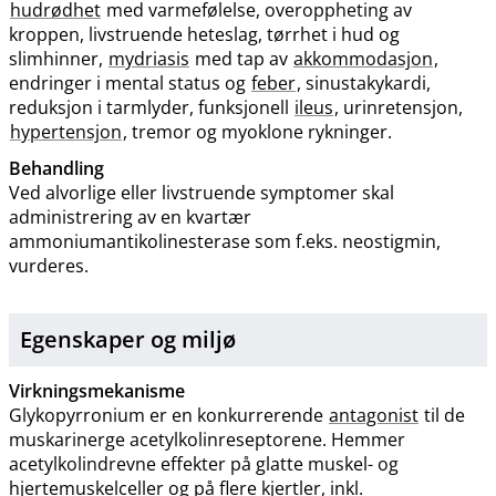
hudrødhet
med varmefølelse, overoppheting av
kroppen, livstruende heteslag, tørrhet i hud og
slimhinner,
mydriasis
med tap av
akkommodasjon
,
endringer i mental status og
feber
, sinustakykardi,
reduksjon i tarmlyder, funksjonell
ileus
, urinretensjon,
hypertensjon
, tremor og myoklone rykninger.
Behandling
Ved alvorlige eller livstruende symptomer skal
administrering av en kvartær
ammoniumantikolinesterase som f.eks. neostigmin,
vurderes.
Egenskaper og miljø
Virkningsmekanisme
Glykopyrronium er en konkurrerende
antagonist
til de
muskarinerge acetylkolinreseptorene. Hemmer
acetylkolindrevne effekter på glatte muskel- og
hjertemuskelceller og på flere kjertler, inkl.