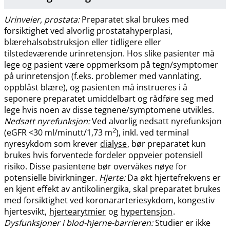
Urinveier, prostata:
Preparatet skal brukes med
forsiktighet ved alvorlig prostatahyperplasi,
blærehalsobstruksjon eller tidligere eller
tilstedeværende urinretensjon. Hos slike pasienter må
lege og pasient være oppmerksom på tegn​/​symptomer
på urinretensjon (f.eks. problemer med vannlating,
oppblåst blære), og pasienten må instrueres i å
seponere preparatet umiddelbart og rådføre seg med
lege hvis noen av disse tegnene​/​symptomene utvikles.
Nedsatt nyrefunksjon:
Ved alvorlig nedsatt nyrefunksjon
2
(eGFR <30 ml/minutt/1,73 m
), inkl. ved terminal
nyresykdom som krever
dialyse
, bør preparatet kun
brukes hvis forventede fordeler oppveier potensiell
risiko. Disse pasientene bør overvåkes nøye for
potensielle bivirkninger.
Hjerte:
Da økt hjertefrekvens er
en kjent effekt av antikolinergika, skal preparatet brukes
med forsiktighet ved koronararteriesykdom, kongestiv
hjertesvikt,
hjertearytmier
og
hypertensjon
.
Dysfunksjoner i blod-hjerne-barrieren:
Studier er ikke