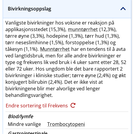
Bivirkningsoppslag
Vanligste bivirkninger hos voksne er reaksjon på
applikasjonsstedet (15,3%),
munntørrhet
(12,3%),
tørre øyne (3,3%), hodepine (1,3%), tørr hud (1,3%),
tørr neseslimhinne (1,5%), forstoppelse (1,3%) og
tåkesyn (1,1%).
Munntørrhet
har en tendens til å avta
ved langtidsbruk, men for alle andre bivirkninger er
type og frekvens lik ved bruk i 4 uker samt etter 28, 52
eller 72 uker. Hos ungdom ble det bare rapportert 2
bivirkninger i kliniske studier; tørre øyne (2,4%) og økt
konjugert bilirubin (2,4%). Det er ikke vist at
bivirkningene blir mer alvorlige ved lenger
behandlingsvarighet.
Endre sortering til Frekvens
Blod​/​lymfe
Mindre vanlige
Trombocytopeni
Gastrointestinale