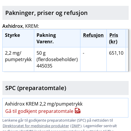
Pakninger, priser og
refusjon
Axhidrox
, KREM:
Styrke
Pakning
Refusjon
Pris
R
Varenr.
(kr
)
2,2 mg​/​
50 g
-
651,10
pumpetrykk
(flerdosebeholder)
445035
SPC (preparatomtale)
Axhidrox KREM 2,2 mg​/​pumpetrykk
Gå til godkjent preparatomtale
Lenkene går til godkjente preparatomtaler (SPC) på nettsiden til
Direktoratet for medisinske produkter
(
DMP
). Legemidler sentralt