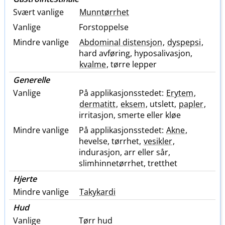
Svært vanlige
Munntørrhet
Vanlige
Forstoppelse
Mindre vanlige
Abdominal distensjon
,
dyspepsi
,
hard avføring, hyposalivasjon,
kvalme
, tørre lepper
Generelle
Vanlige
På applikasjonsstedet:
Erytem
,
dermatitt
,
eksem
, utslett,
papler
,
irritasjon, smerte eller kløe
Mindre vanlige
På applikasjonsstedet:
Akne
,
hevelse, tørrhet,
vesikler
,
indurasjon, arr eller sår,
slimhinnetørrhet, tretthet
Hjerte
Mindre vanlige
Takykardi
Hud
Vanlige
Tørr hud