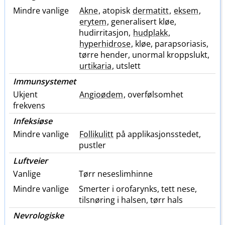
Mindre vanlige
Akne
, atopisk
dermatitt
,
eksem
,
erytem
, generalisert kløe,
hudirritasjon,
hudplakk
,
hyperhidrose
, kløe, parapsoriasis,
tørre hender, unormal kroppslukt,
urtikaria
, utslett
Immunsystemet
Ukjent
Angioødem
, overfølsomhet
frekvens
Infeksiøse
Mindre vanlige
Follikulitt
på applikasjonsstedet,
pustler
Luftveier
Vanlige
Tørr neseslimhinne
Mindre vanlige
Smerter i orofarynks, tett nese,
tilsnøring i halsen, tørr hals
Nevrologiske