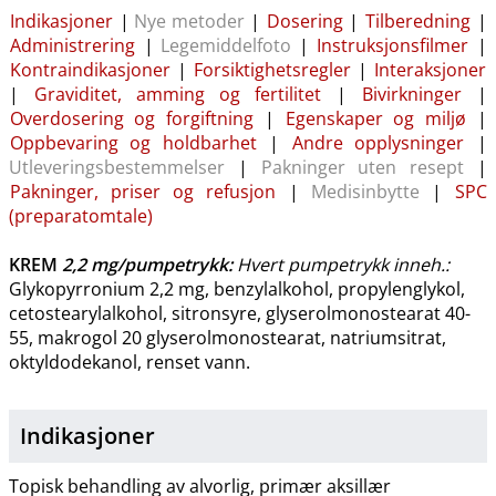
Indikasjoner
|
Nye metoder
|
Dosering
|
Tilberedning
|
Administrering
|
Legemiddelfoto
|
Instruksjonsfilmer
|
Kontraindikasjoner
|
Forsiktighetsregler
|
Interaksjoner
|
Graviditet, amming og fertilitet
|
Bivirkninger
|
Overdosering og forgiftning
|
Egenskaper og miljø
|
Oppbevaring og holdbarhet
|
Andre opplysninger
|
Utleveringsbestemmelser
|
Pakninger uten resept
|
Pakninger, priser og refusjon
|
Medisinbytte
|
SPC
(preparatomtale)
KREM
2,2 mg​/​pumpetrykk
:
Hvert pumpetrykk inneh.:
Glykopyrronium 2,2 mg, benzylalkohol, propylenglykol,
cetostearylalkohol, sitronsyre, glyserolmonostearat 40-
55, makrogol 20 glyserolmonostearat, natriumsitrat,
oktyldodekanol, renset vann.
Indikasjoner
Topisk behandling av alvorlig, primær aksillær