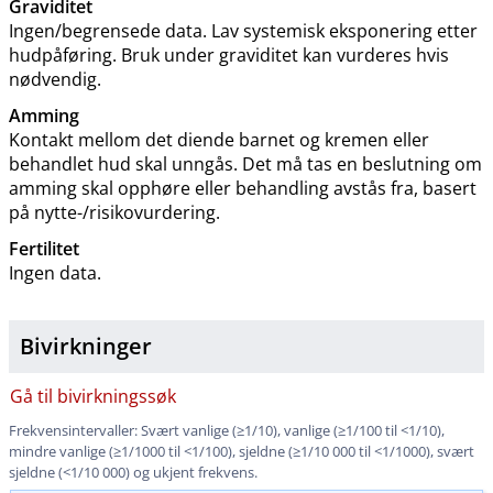
Graviditet
Ingen​/​begrensede data. Lav systemisk eksponering etter
hudpåføring. Bruk under graviditet kan vurderes hvis
nødvendig.
Amming
Kontakt mellom det diende barnet og kremen eller
behandlet hud skal unngås. Det må tas en beslutning om
amming skal opphøre eller behandling avstås fra, basert
på nytte-​/​risikovurdering.
Fertilitet
Ingen data.
Bivirkninger
Gå til bivirkningssøk
Frekvensintervaller: Svært vanlige (≥1​/​10), vanlige (≥1/100 til <1​/​10),
mindre vanlige (≥1/1000 til <1​/​100), sjeldne (≥1/10 000 til <1​/​1000), svært
sjeldne (<1/10 000) og ukjent frekvens.