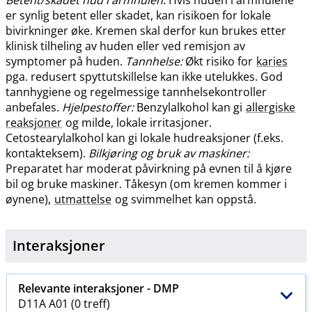
Betent​/​skadet hud i armhulen:
Hvis huden i armhulene
er synlig betent eller skadet, kan risikoen for lokale
bivirkninger øke. Kremen skal derfor kun brukes etter
klinisk tilheling av huden eller ved remisjon av
symptomer på huden.
Tannhelse:
Økt risiko for
karies
pga. redusert spyttutskillelse kan ikke utelukkes. God
tannhygiene og regelmessige tannhelsekontroller
anbefales.
Hjelpestoffer:
Benzylalkohol kan gi
allergiske
reaksjoner
og milde, lokale irritasjoner.
Cetostearylalkohol kan gi lokale hudreaksjoner (f.eks.
kontakteksem).
Bilkjøring og bruk av maskiner:
Preparatet har moderat påvirkning på evnen til å kjøre
bil og bruke maskiner. Tåkesyn (om kremen kommer i
øynene),
utmattelse
og svimmelhet kan oppstå.
Interaksjoner
Relevante interaksjoner -
DMP
D11A A01 (0 treff)