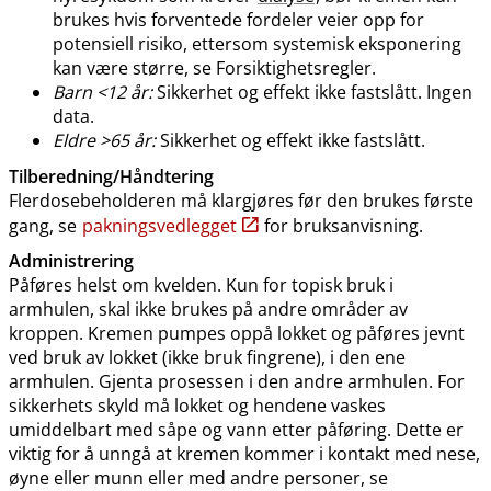
brukes hvis forventede fordeler veier opp for
potensiell risiko, ettersom systemisk eksponering
kan være større, se Forsiktighetsregler.
Barn <12 år:
Sikkerhet og effekt ikke fastslått. Ingen
data.
Eldre >65 år:
Sikkerhet og effekt ikke fastslått.
Tilberedning​/​Håndtering
Flerdosebeholderen må klargjøres før den brukes første
gang, se
pakningsvedlegget
for bruksanvisning.
Administrering
Påføres helst om kvelden. Kun for topisk bruk i
armhulen, skal ikke brukes på andre områder av
kroppen. Kremen pumpes oppå lokket og påføres jevnt
ved bruk av lokket (ikke bruk fingrene), i den ene
armhulen. Gjenta prosessen i den andre armhulen. For
sikkerhets skyld må lokket og hendene vaskes
umiddelbart med såpe og vann etter påføring. Dette er
viktig for å unngå at kremen kommer i kontakt med nese,
øyne eller munn eller med andre personer, se