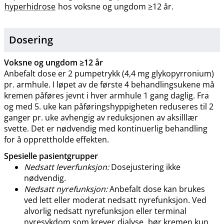
hyperhidrose
hos voksne og ungdom ≥12 år.
Dosering
Voksne og ungdom ≥12 år
Anbefalt dose er 2 pumpetrykk (4,4 mg glykopyrronium)
pr. armhule. I løpet av de første 4 behandlingsukene må
kremen påføres jevnt i hver armhule 1 gang daglig. Fra
og med 5. uke kan påføringshyppigheten reduseres til 2
ganger pr. uke avhengig av reduksjonen av aksilllær
svette. Det er nødvendig med kontinuerlig behandling
for å opprettholde effekten.
Spesielle pasientgrupper
Nedsatt leverfunksjon:
Dosejustering ikke
nødvendig.
Nedsatt nyrefunksjon:
Anbefalt dose kan brukes
ved lett eller moderat nedsatt nyrefunksjon. Ved
alvorlig nedsatt nyrefunksjon eller terminal
nyresykdom som krever
dialyse
, bør kremen kun