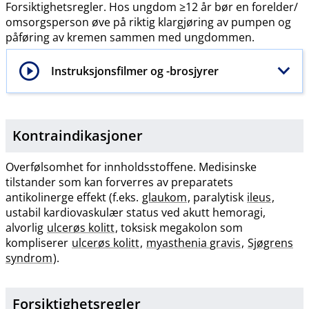
Forsiktighetsregler. Hos ungdom ≥12 år bør en forelder​/​
omsorgsperson øve på riktig klargjøring av pumpen og
påføring av kremen sammen med ungdommen.
Instruksjonsfilmer og -brosjyrer
Kontraindikasjoner
Overfølsomhet for innholdsstoffene. Medisinske
tilstander som kan forverres av preparatets
antikolinerge effekt (f.eks.
glaukom
, paralytisk
ileus
,
ustabil kardiovaskulær status ved akutt hemoragi,
alvorlig
ulcerøs kolitt
, toksisk megakolon som
kompliserer
ulcerøs kolitt
,
myasthenia gravis
,
Sjøgrens
syndrom
).
Forsiktighetsregler