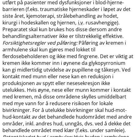
utført på pasienter med dysfunksjoner i blod-hjerne-
barrieren (f.eks. traumatiske hjerneskader i løpet av det
siste året, kjemoterapi, strålebehandling av hodet,
kirurgi i hodeskallen og hjernen,
i.v
. rusavhengige).
Preparatet skal kun brukes hos disse dersom andre
behandlingsalternativer ikke er tilstrekkelig effektive.
Forsiktighetsregler ved påføring:
Påføring av kremen i
armhulene skal kun gjøres med lokket til
flerdosebeholderen og ikke med fingrene. Det er viktig at
kremen ikke kommer inn i øynene da glykopyrronium
kan gi midlertidig utvidelse av pupillene og tåkesyn. Ved
kontakt med munn eller nese kan en reduksjon i
produksjonen av spytt eller nesesekresjon ikke
utelukkes. Hvis øyne, nese eller munn kommer i kontakt
med kremen, må disse områdene skylles umiddelbart
med mye vann for å redusere risikoen for lokale
bivirkninger. For å utelukke bivirkninger skal hud-mot-
hud-kontakt av det behandlede hudområdet med andre
områder, inkl. andres hud, unngås, dvs. ved å dekke det
behandlede området med klær (f.eks. under samleie).