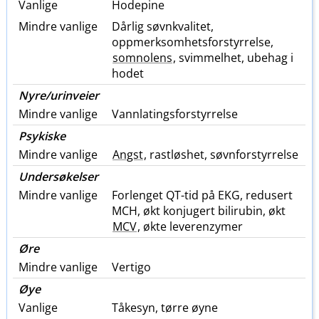
Vanlige
Hodepine
Mindre vanlige
Dårlig søvnkvalitet,
oppmerksomhetsforstyrrelse,
somnolens
, svimmelhet, ubehag i
hodet
Nyre​/​urinveier
Mindre vanlige
Vannlatingsforstyrrelse
Psykiske
Mindre vanlige
Angst
, rastløshet, søvnforstyrrelse
Undersøkelser
Mindre vanlige
Forlenget QT-tid på EKG, redusert
MCH, økt konjugert bilirubin, økt
MCV
, økte leverenzymer
Øre
Mindre vanlige
Vertigo
Øye
Vanlige
Tåkesyn, tørre øyne