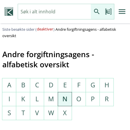
deaktiver
Siste besøkte sider (
)
Andre forgiftningsagens - alfabetisk
oversikt
Andre forgiftningsagens -
alfabetisk oversikt
A
B
C
D
E
F
G
H
I
K
L
M
N
O
P
R
S
T
V
W
X