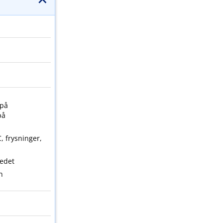
 på
på
, frysninger,
tedet
n