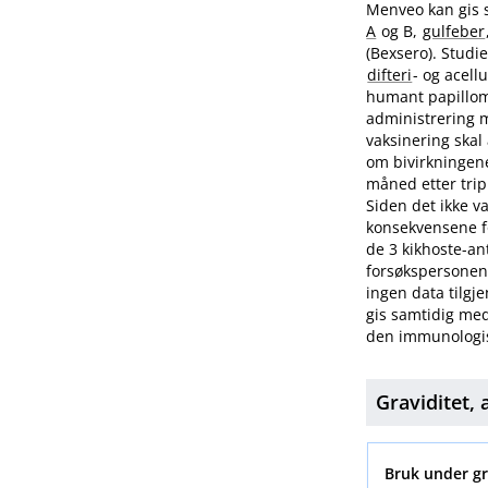
Menveo kan gis 
A
og B,
gulfeber
(Bexsero). Stud
difteri
- og acell
humant papilloma
administrering m
vaksinering skal
om bivirkningene
måned etter trip
Siden det ikke va
konsekvensene fo
de 3 kikhoste-an
forsøkspersonene
ingen data tilgj
gis samtidig me
den immunologis
Graviditet
Bruk under g