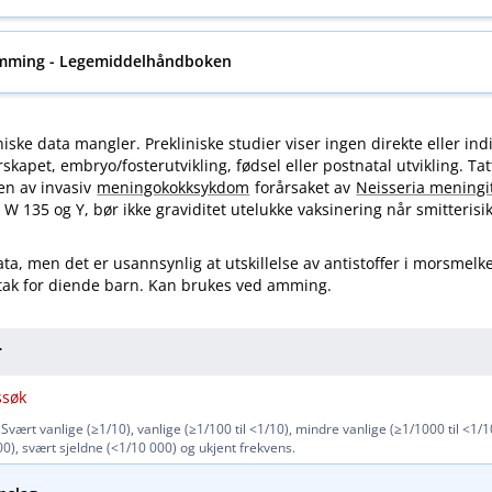
mming - Legemiddelhåndboken
iniske data mangler. Prekliniske studier viser ingen direkte eller ind
skapet, embryo​/​fosterutvikling, fødsel eller postnatal utvikling. Tat
en av invasiv
meningokokksykdom
forårsaket av
Neisseria meningit
W 135 og Y, bør ikke graviditet utelukke vaksinering når smitterisik
data, men det er usannsynlig at utskillelse av antistoffer i morsmelk
ntak for diende barn. Kan brukes ved amming.
r
ssøk
Svært vanlige (≥1​/​10), vanlige (≥1/100 til <1​/​10), mindre vanlige (≥1/1000 til <1​/​
000), svært sjeldne (<1/10 000) og ukjent frekvens.