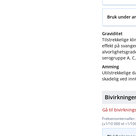
Bruk under a
Graviditet
Tilstrekkelige kl
effekt på svanger
alvorlighetsgrad
serogruppe A, C, 
Amming
Utilstrekkelige 
skadelig ved in
Bivirkninge
Gå til bivirkning
Frekvensintervaller: 
(≥1/10 000 til <1​/​1