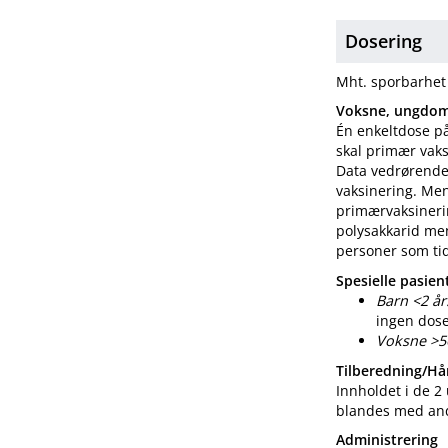
Dosering
Mht. sporbarhet 
Voksne, ungdom
Én enkeltdose på
skal primær vak
Data vedrørende l
vaksinering. Men
primærvaksineri
polysakkarid me
personer som tid
Spesielle pasie
Barn <2 år
ingen dose
Voksne >56
Tilberedning​/​H
Innholdet i de 2
blandes med and
Administrering