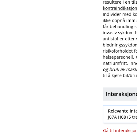
resultere i en t
kontraindikasjo
Individer med ko
ikke oppnå immu
får behandling s
invasiv sykdom f
antistoffer ette
blødningssykdom
risikoforholdet 
helsepersonell.
natriumfritt. In
og bruk av mask
til å kjøre bil​/​
Interaksjon
Relevante int
J07A H08 (5 tre
Gå til interaksjo