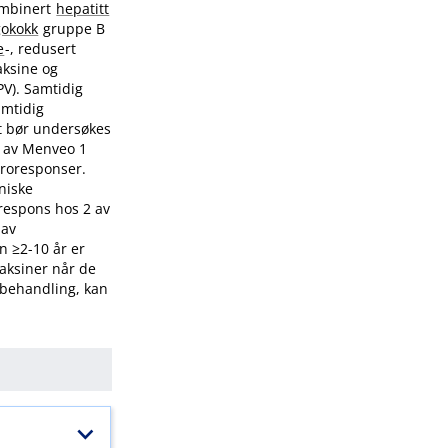
ombinert
hepatitt
okokk
gruppe B
e
-, redusert
aksine og
PV). Samtidig
amtidig
et bør undersøkes
g av Menveo 1
eroresponser.
iniske
frespons hos 2 av
 av
n ≥2-10 år er
vaksiner når de
behandling, kan