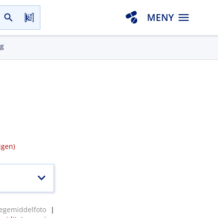
MENY
gg
igen)
egemiddelfoto
|