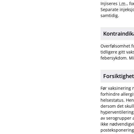
Injiseres
i.m
., f
Separate injeksj
samtidig.
Kontraindik
Overfølsomhet fo
tidligere gitt v
febersykdom. M
Forsiktighe
Før vaksinering 
forhindre allerg
helsestatus. Hen
dersom det skul
hyperventilering
av serogrupper a
ikke nødvendigvi
posteksponerings