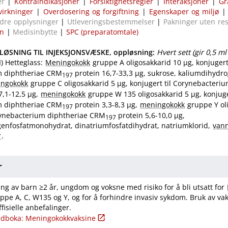
er
|
Kontraindikasjoner
|
Forsiktighetsregler
|
Interaksjoner
|
Gr
virkninger
|
Overdosering og forgiftning
|
Egenskaper og miljø
dre opplysninger
|
Utleveringsbestemmelser
|
Pakninger uten re
on
|
Medisinbytte
|
SPC (preparatomtale)
ØSNING TIL INJEKSJONSVÆSKE, oppløsning
:
Hvert sett (gir 0,5 m
I) Hetteglass:
Meningokokk
gruppe A oligosakkarid 10 µg, konjugert 
m diphtheriae CRM
protein 16,7-33,3 µg, sukrose, kaliumdihydrog
197
ngokokk
gruppe C oligosakkarid 5 µg, konjugert til Corynebacteri
7,1-12,5 µg,
meningokokk
gruppe W 135 oligosakkarid 5 µg, konjuger
m diphtheriae CRM
protein 3,3-8,3 µg,
meningokokk
gruppe Y oli
197
orynebacterium diphtheriae CRM
protein 5,6-10,0 µg,
197
enfosfatmonohydrat, dinatriumfosfatdihydrat, natriumklorid,
vann
r
.
r
ng av barn ≥2 år, ungdom og voksne med risiko for å bli utsatt for
ppe A, C, W135 og Y, og for å forhindre invasiv sykdom. Bruk av va
fisielle anbefalinger.
ndboka: Meningokokkvaksine