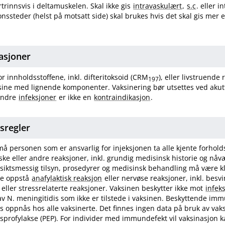
ortrinnsvis i deltamuskelen. Skal ikke gis
intravaskulært
,
s.c
. eller i
onssteder (helst på motsatt side) skal brukes hvis det skal gis mer
asjoner
r innholdsstoffene, inkl. difteritoksoid (CRM
), eller livstruende 
197
aksine med lignende komponenter. Vaksinering bør utsettes ved akutt
indre
infeksjoner
er ikke en
kontraindikasjon
.
tsregler
må personen som er ansvarlig for injeksjonen ta alle kjente forholds
iske eller andre reaksjoner, inkl. grundig medisinsk historie og nå
siktsmessig tilsyn, prosedyrer og medisinsk behandling må være kla
le oppstå
anafylaktisk reaksjon
eller nervøse reaksjoner, inkl. besv
 eller stressrelaterte reaksjoner. Vaksinen beskytter ikke mot
infek
v N. meningitidis som ikke er tilstede i vaksinen. Beskyttende im
s oppnås hos alle vaksinerte. Det finnes ingen data på bruk av vak
profylakse (PEP). For individer med immundefekt vil vaksinasjon k