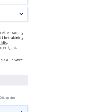
irekte skadelig
t i betraktning
idis
,
o er kjent.
en skulle være
100), sjeldne