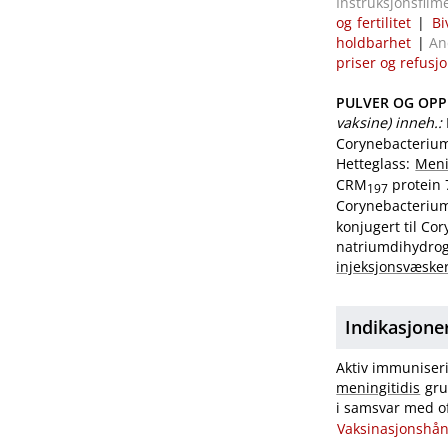
Instruksjonsfilm
og fertilitet
|
Bi
holdbarhet
|
An
priser og refusj
PULVER OG OPPL
vaksine) inneh.:
Corynebacteriu
Hetteglass:
Meni
CRM
protein 
197
Corynebacteriu
konjugert til C
natriumdihydrog
injeksjonsvæske
Indikasjone
Aktiv immuniseri
meningitidis
gru
i samsvar med of
Vaksinasjonshå