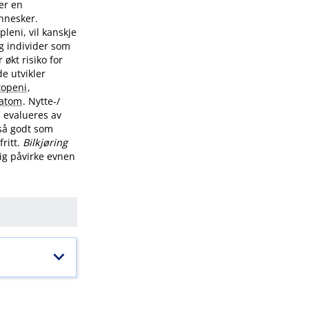
er en
nnesker.
leni, vil kanskje
g individer som
økt risiko for
e utvikler
topeni
,
atom
. Nytte-​/​
å evalueres av
så godt som
ritt.
Bilkjøring
dig påvirke evnen