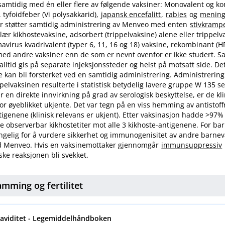
samtidig med én eller flere av følgende vaksiner: Monovalent og k
, tyfoidfeber (Vi polysakkarid),
japansk encefalitt
,
rabies
og
mening
ier støtter samtidig administrering av Menveo med enten
stivkramp
ulær kikhostevaksine, adsorbert (trippelvaksine) alene eller trippelv
virus kvadrivalent (typer 6, 11, 16 og 18) vaksine, rekombinant (H
ed andre vaksiner enn de som er nevnt ovenfor er ikke studert. S
 alltid gis på separate injeksjonssteder og helst på motsatt side. D
 kan bli forsterket ved en samtidig administrering. Administrerin
pelvaksinen resulterte i statistisk betydelig lavere gruppe W 135 s
r en direkte innvirkning på grad av serologisk beskyttelse, er de kl
r øyeblikket ukjente. Det var tegn på en viss hemming av antistof
tigenene (klinisk relevans er ukjent). Etter vaksinasjon hadde >97%
 observerbar kikhostetiter mot alle 3 kikhoste-antigenene. For bar
engelig for å vurdere sikkerhet og immunogenisitet av andre barne
d Menveo. Hvis en vaksinemottaker gjennomgår
immunsuppressiv
ke reaksjonen bli svekket.
, amming og
fertilitet
raviditet - Legemiddelhåndboken