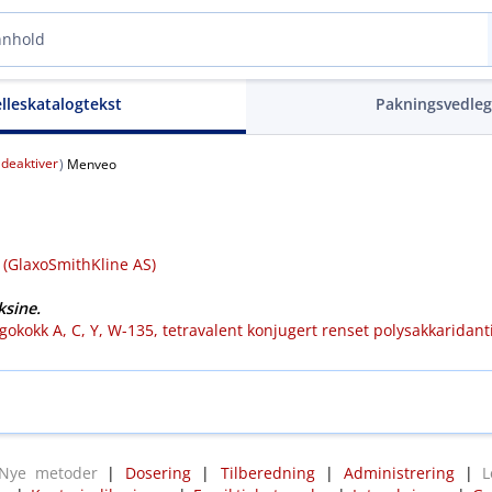
elleskatalogtekst
Pakningsvedle
deaktiver
(
)
Menveo
 (GlaxoSmithKline AS)
sine.
okokk A, C, Y, W-135, tetravalent konjugert renset polysakkaridant
Nye metoder
|
Dosering
|
Tilberedning
|
Administrering
|
L