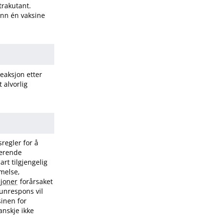
ntrakutant.
 enn én vaksine
reaksjon etter
 alvorlig
regler for å
værende
rt tilgjengelig
imelse,
sjoner
forårsaket
munrespons vil
sinen for
anskje ikke