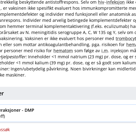
ilstrekkelig beskyttende antistoffrespons. Selv om
hiv
-
infeksjon
ikke 
n
, er vaksinen ikke spesifikt evaluert hos immunkompromitterte me
mplementdefekter og individer med funksjonell eller anatomisk asp
nrespons. Individer med arvelig betingede komplementdefekter o
om hemmer terminal komplementaktivering (f.eks. eculizumab) har 
orårsaket av N. meningitidis serogruppe A, C, W 135 og Y, selv om d
r vaksinering. Vaksinen er ikke evaluert hos personer med
trombocy
 eller som mottar antikoagulantbehandling, pga. risikoen for
hem
for personer med risiko for
hematom
som følge av
i.m
. injeksjon m
Hjelpestoffer:
Inneholder <1 mmol natrium (23 mg) pr. dose, og er 
neholder <1 mmol kalium (39 mg) pr. dose, og er så godt som kaliumf
iner:
Ingen​/​ubetydelig påvirkning. Noen bivirkninger kan midlerti
bruke maskiner.
er
eraksjoner -
DMP
ff)
nssøk