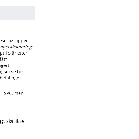
ineserogrupper
ingsvaksinering:
til 5 år etter
fått
ugert
ingsdose hos
befalinger.
t i SPC, men
r.
g. Skal ikke