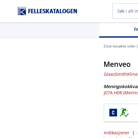
FELLESKATALOGEN
F
Siste besøkte sider 
Menveo
GlaxoSmithKline
Meningokokkvak
J07A H08 (Mening
Indikasjoner
|