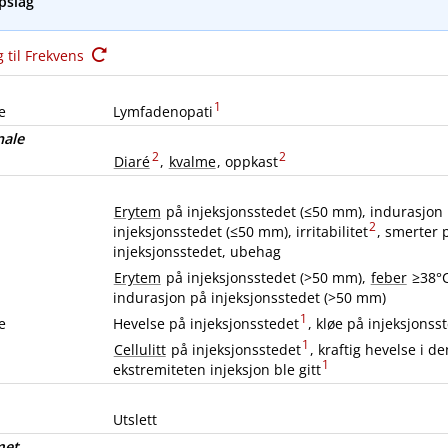
pslag
 til Frekvens
1
e
Lymfadenopati
nale
2
2
Diaré
,
kvalme
, oppkast
Erytem
på injeksjonsstedet (≤50 mm), indurasjon
2
injeksjonsstedet (≤50 mm), irritabilitet
, smerter 
injeksjonsstedet, ubehag
Erytem
på injeksjonsstedet (>50 mm),
feber
≥38°C
indurasjon på injeksjonsstedet (>50 mm)
1
e
Hevelse på injeksjonsstedet
, kløe på injeksjonss
1
Cellulitt
på injeksjonsstedet
, kraftig hevelse i de
1
ekstremiteten injeksjon ble gitt
Utslett
met