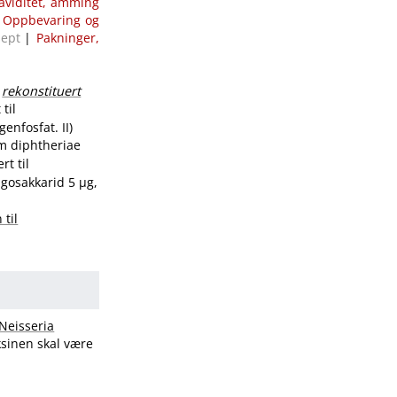
aviditet, amming
|
Oppbevaring og
sept
|
Pakninger,
l
rekonstituert
til
enfosfat. II)
um diphtheriae
t til
gosakkarid 5 µg,
 til
Neisseria
ksinen skal være