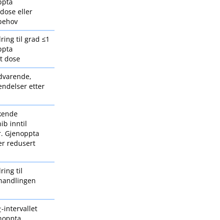
ppta
ose eller
 behov
ring til grad ≤1
ppta
t dose
dvarende,
hendelser etter
kende
ib inntil
r. Gjenoppta
er redusert
ring til
handlingen
-intervallet
C
enoppta