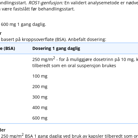
handlingsstart.
ROS1-genfusjon:
En validert analysemetode er nødv
å være fastslått før behandlingsstart.
 600 mg 1 gang daglig.
r
 basert på kroppsoverflate (BSA). Anbefalt dosering:
e (BSA)
Dosering 1 gang daglig
2
250 mg​/​m
- for å muliggjøre dosetrinn på 10 mg, 
tilberedt som en oral suspensjon brukes
100 mg
200 mg
300 mg
400 mg
600 mg
der
2
 250 mg​/​m
BSA 1 gang daglig ved bruk av kapsler tilberedt som o