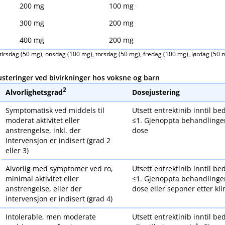
200 mg
100 mg
300 mg
200 mg
400 mg
200 mg
irsdag (50 mg), onsdag (100 mg), torsdag (50 mg), fredag (100 mg), lørdag (50
usteringer ved bivirkninger hos voksne og barn
2
Alvorlighetsgrad
Dosejustering
Symptomatisk ved middels til
Utsett entrektinib inntil bed
moderat aktivitet eller
≤1. Gjenoppta behandlinge
anstrengelse, inkl. der
dose
intervensjon er indisert (grad 2
eller 3)
Alvorlig med symptomer ved ro,
Utsett entrektinib inntil bed
minimal aktivitet eller
≤1. Gjenoppta behandlinge
anstrengelse, eller der
dose eller seponer etter kl
intervensjon er indisert (grad 4)
Intolerable, men moderate
Utsett entrektinib inntil bed