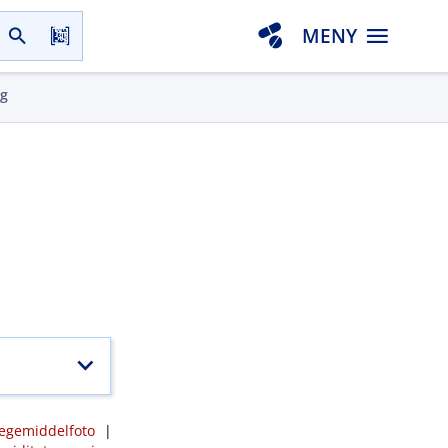
MENY
gg
egemiddelfoto
|