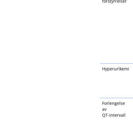
forstyrrelser
Hyperurikemi
Forlengelse
av
QT‑intervall