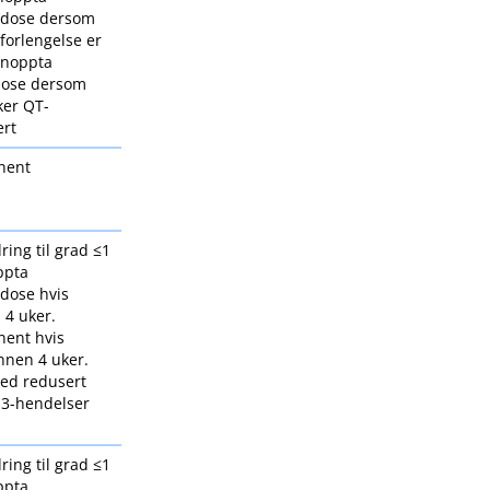
dose dersom
forlengelse er
jenoppta
dose dersom
ker QT-
ert
nent
ring til grad ≤1
ppta
dose hvis
 4 uker.
nent hvis
innen 4 uker.
ed redusert
 3-hendelser
ring til grad ≤1
ppta