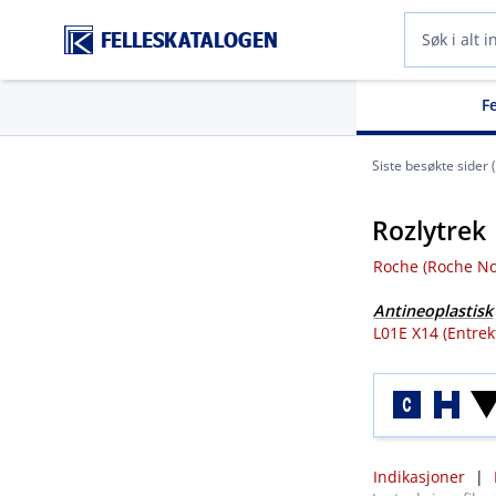
FELLESKATALOGEN
F
Siste besøkte sider 
Rozlytrek
Roche (Roche No
Antineoplastisk
L01E X14 (Entrek
Indikasjoner
|