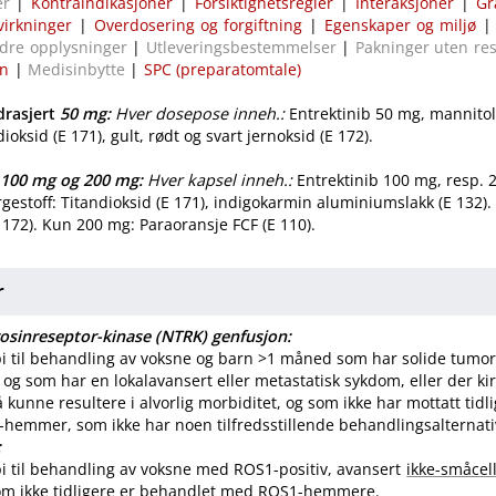
er
|
Kontraindikasjoner
|
Forsiktighetsregler
|
Interaksjoner
|
Gr
virkninger
|
Overdosering og forgiftning
|
Egenskaper og miljø
dre opplysninger
|
Utleveringsbestemmelser
|
Pakninger uten re
on
|
Medisinbytte
|
SPC (preparatomtale)
rasjert
50 mg
:
Hver dosepose inneh.:
Entrektinib 50 mg, mannitol,
dioksid (E 171), gult, rødt og svart jernoksid (E 172).
100 mg
og
200 mg
:
Hver kapsel inneh.:
Entrektinib 100 mg, resp. 2
argestoff: Titandioksid (E 171), indigokarmin aluminiumslakk (E 132)
E 172). Kun 200 mg: Paraoransje FCF (E 110).
r
rosinreseptor-kinase (NTRK) genfusjon:
i til behandling av voksne og barn >1 måned som har solide tum
 og som har en lokalavansert eller metastatisk sykdom, eller der ki
å kunne resultere i alvorlig morbiditet, og som ikke har mottatt tid
emmer, som ikke har noen tilfredsstillende behandlingsalternati
:
 til behandling av voksne med ROS1-positiv, avansert
ikke-småcell
om ikke tidligere er behandlet med ROS1-hemmere.