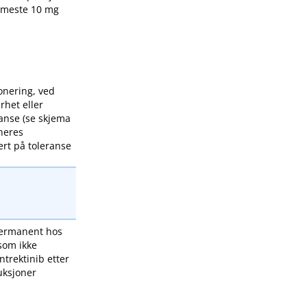
ærmeste 10 mg
onering, ved
rhet eller
anse (se skjema
neres
rt på toleranse
ermanent hos
som ikke
ntrektinib etter
uksjoner