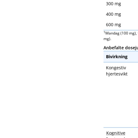
300 mg
400 mg
600 mg
1
Mandag (100 mg), t
mg).
Anbefalte dosej
Bivirkning
Kongestiv
hjertesvikt
Kognitive