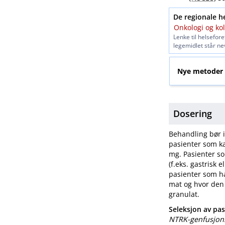
De regionale h
Onkologi og ko
Lenke til helsefor
legemidlet står nev
Nye metoder
Dosering
Behandling bør i
pasienter som ka
mg. Pasienter so
(f.eks. gastrisk 
pasienter som ha
mat og hvor den
granulat.
Seleksjon av pas
NTRK-genfusjon