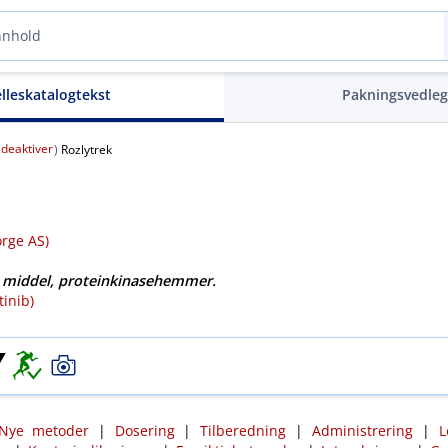
elleskatalogtekst
Pakningsvedle
deaktiver
(
)
Rozlytrek
rge AS)
middel, proteinkinasehemmer.
tinib)
Nye metoder
|
Dosering
|
Tilberedning
|
Administrering
|
L