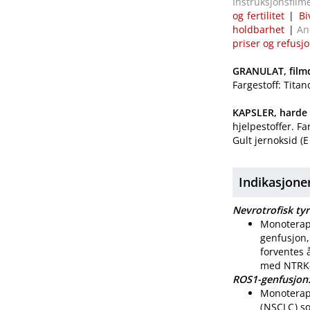
Instruksjonsfilm
og fertilitet
|
Bi
holdbarhet
|
An
priser og refusj
GRANULAT, filmd
Fargestoff: Titan
KAPSLER, harde
hjelpestoffer. F
Gult jernoksid (
Indikasjone
Nevrotrofisk ty
Monoterap
genfusjon,
forventes 
med NTRK-h
ROS1-genfusjon
Monoterapi
(
NSCLC
) s