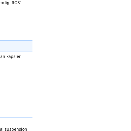
endig. ROS1-
kan kapsler
ral suspensjon