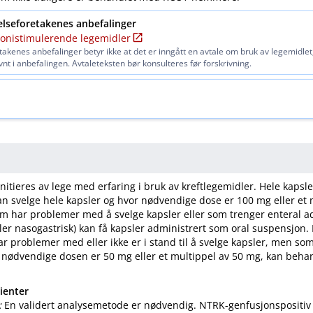
elseforetakenes anbefalinger
lonistimulerende legemidler
etakenes anbefalinger betyr ikke at det er inngått en avtale om bruk av legemidlet
nt i anbefalingen. Avtaleteksten bør konsulteres før forskrivning.
nitieres av lege med erfaring i bruk av kreftlegemidler. Hele kapsle
n svelge hele kapsler og hvor nødvendige dose er 100 mg eller et 
m har problemer med å svelge kapsler eller som trenger enteral a
eller nasogastrisk) kan få kapsler administrert som oral suspensjon.
r problemer med eller ikke er i stand til å svelge kapsler, men so
 nødvendige dosen er 50 mg eller et multippel av 50 mg, kan beh
ienter
:
En validert analysemetode er nødvendig. NTRK-genfusjonspositiv