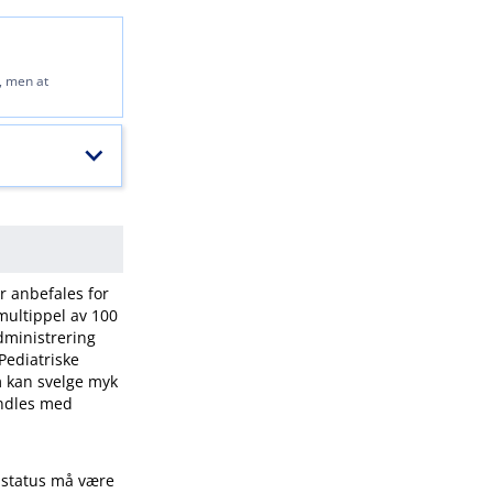
, men at
r anbefales for
multippel av 100
dministrering
 Pediatriske
m kan svelge myk
andles med
 status må være