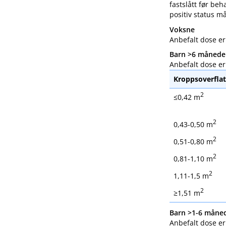
fastslått før be
positiv status m
Voksne
Anbefalt dose er
Barn >6 månede
Anbefalt dose er
Kroppsoverflat
2
≤0,42 m
2
0,43-0,50 m
2
0,51-0,80 m
2
0,81-1,10 m
2
1,11-1,5 m
2
≥1,51 m
Barn >1-6 måne
Anbefalt dose er