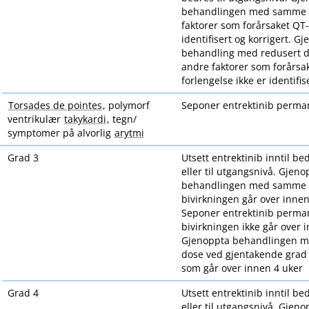
behandlingen med samme 
faktorer som forårsaket QT-
identifisert og korrigert. G
behandling med redusert 
andre faktorer som forårsa
forlengelse ikke er identifis
Torsades de pointes
, polymorf
Seponer entrektinib perma
ventrikulær
takykardi
, tegn​/​
symptomer på alvorlig
arytmi
Grad 3
Utsett entrektinib inntil bed
eller til utgangsnivå. Gjeno
behandlingen med samme 
bivirkningen går over innen
Seponer entrektinib perma
bivirkningen ikke går over 
Gjenoppta behandlingen m
dose ved gjentakende grad
som går over innen 4 uker
Grad 4
Utsett entrektinib inntil bed
eller til utgangsnivå. Gjeno