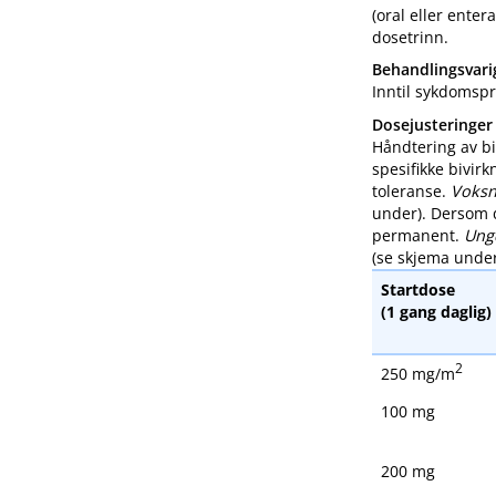
(oral eller ente
dosetrinn.
Behandlingsvari
Inntil sykdomspr
Dosejusteringer
Håndtering av bi
spesifikke bivirk
toleranse.
Voksn
under). Dersom 
permanent.
Ung
(se skjema under
Startdose
(1 gang daglig)
2
250 mg​/​m
100 mg
200 mg