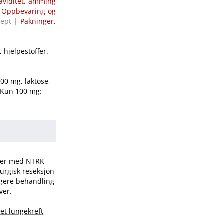
aviditet, amming
|
Oppbevaring og
sept
|
Pakninger,
 hjelpestoffer.
00 mg, laktose,
. Kun 100 mg:
orer med NTRK-
rurgisk reseksjon
ligere behandling
ver.
et lungekreft