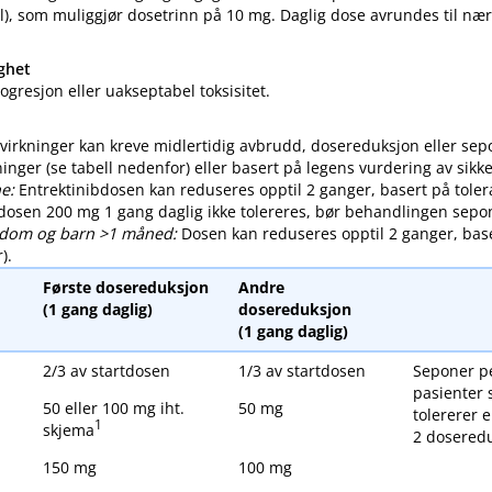
ral), som muliggjør dosetrinn på 10 mg. Daglig dose avrundes til n
ghet
ogresjon eller uakseptabel toksisitet.
virkninger kan kreve midlertidig avbrudd, dosereduksjon eller sep
ninger (se tabell nedenfor) eller basert på legens vurdering av sikke
e:
Entrektinibdosen kan reduseres opptil 2 ganger, basert på toler
dosen 200 mg 1 gang daglig ikke tolereres, bør behandlingen sepo
dom og barn >1 måned:
Dosen kan reduseres opptil 2 ganger, base
).
Første dosereduksjon
Andre
(1 gang daglig)
dosereduksjon
(1 gang daglig)
2/3 av startdosen
1/3 av startdosen
Seponer p
pasienter 
50 eller 100 mg iht.
50 mg
tolererer e
1
skjema
2 dosered
150 mg
100 mg