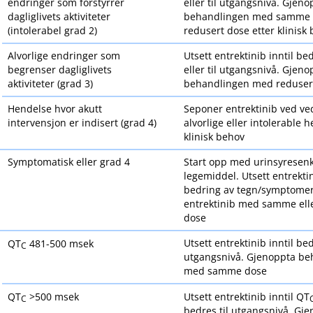
endringer som forstyrrer
eller til utgangsnivå. Gjeno
dagliglivets aktiviteter
behandlingen med samme d
(intolerabel grad 2)
redusert dose etter klinisk
Alvorlige endringer som
Utsett entrektinib inntil bed
begrenser dagliglivets
eller til utgangsnivå. Gjeno
aktiviteter (grad 3)
behandlingen med reduser
Hendelse hvor akutt
Seponer entrektinib ved ve
intervensjon er indisert (grad 4)
alvorlige eller intolerable 
klinisk behov
Symptomatisk eller grad 4
Start opp med urinsyresen
legemiddel. Utsett entrektin
bedring av tegn​/​symptome
entrektinib med samme ell
dose
Utsett entrektinib inntil bed
QT
481-500 msek
C
utgangsnivå. Gjenoppta be
med samme dose
QT
>500 msek
Utsett entrektinib inntil QT
C
bedres til utgangsnivå. Gj