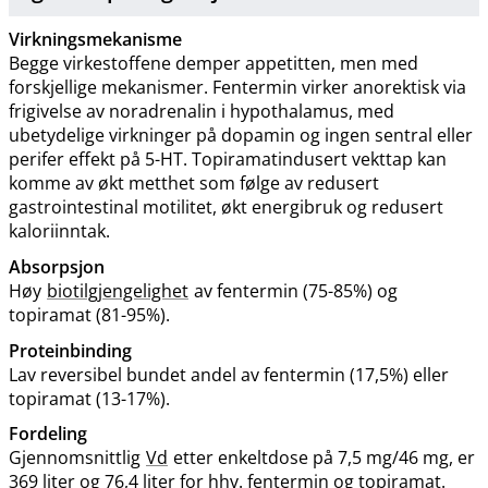
Virkningsmekanisme
Begge virkestoffene demper appetitten, men med
forskjellige mekanismer. Fentermin virker anorektisk via
frigivelse av noradrenalin i hypothalamus, med
ubetydelige virkninger på dopamin og ingen sentral eller
perifer effekt på 5-HT. Topiramatindusert vekttap kan
komme av økt metthet som følge av redusert
gastrointestinal motilitet, økt energibruk og redusert
kaloriinntak.
Absorpsjon
Høy
biotilgjengelighet
av fentermin (75-85%) og
topiramat (81-95%).
Proteinbinding
Lav reversibel bundet andel av fentermin (17,5%) eller
topiramat (13-17%).
Fordeling
Gjennomsnittlig
Vd
etter enkeltdose på 7,5 mg/46 mg, er
369 liter og 76,4 liter for hhv. fentermin og topiramat.