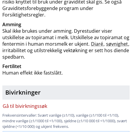
risiko knyttet til bruk under graviditet skal gis. Se også
Graviditetsforebyggende program under
Forsiktighetsregler.
Amming
Skal ikke brukes under amming. Dyrestudier viser
utskillelse av topiramat i melk. Utskillelse av topiramat og
fentermin i human morsmelk er ukjent.
Diaré
,
søvnighet
,
irritabilitet og utilstrekkelig vektøkning er sett hos diende
spedbarn.
Fertilitet
Human effekt ikke fastslått.
Bivirkninger
Gå til bivirkningssøk
Frekvensintervaller: Svært vanlige (≥1​/​10), vanlige (≥1/100 til <1​/​10),
mindre vanlige (≥1/1000 til <1​/​100), sjeldne (≥1/10 000 til <1​/​1000), svært
sjeldne (<1/10 000) og ukjent frekvens.