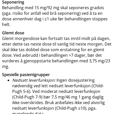
Seponering
Behandling med 15 mg/92 mg skal seponeres gradvis
(pga. risiko for anfall ved brå seponering) ved å ta en
dose annenhver dag i ≥1 uke før behandlingen stoppes
helt.
Glemt dose
Glemt morgendose kan fortsatt tas inntil midt på dagen,
etter dette tas neste dose til vanlig tid neste morgen. Det
skal ikke tas dobbel dose som erstatning for en glemt
dose. Ved avbrudd i behandlingen >7 dager, bør det
vurderes å gjenoppstarte behandlingen med 3,75 mg/23
mg.
Spesielle pasientgrupper
Nedsatt leverfunksjon:
Ingen dosejustering
nødvendig ved lett nedsatt leverfunksjon (Child-
Pugh 5-6). Ved moderat nedsatt leverfunksjon
(Child-Pugh 7-9) bør 7,5 mg/46 mg 1 gang daglig
ikke overskrides. Bruk anbefales ikke ved alvorlig
nedsatt leverfunksjon (Child-Pugh ≥10), pga.
manglende data.