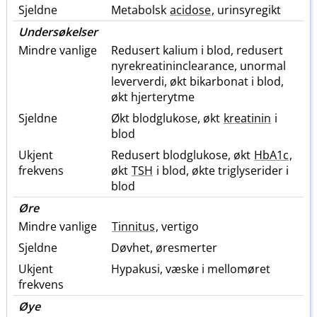
Sjeldne
Metabolsk
acidose
, urinsyregikt
Undersøkelser
Mindre vanlige
Redusert kalium i blod, redusert
nyrekreatininclearance, unormal
leververdi, økt bikarbonat i blod,
økt hjerterytme
Sjeldne
Økt blodglukose, økt
kreatinin
i
blod
Ukjent
Redusert blodglukose, økt
HbA1c
,
frekvens
økt
TSH
i blod, økte triglyserider i
blod
Øre
Mindre vanlige
Tinnitus
, vertigo
Sjeldne
Døvhet, øresmerter
Ukjent
Hypakusi, væske i mellomøret
frekvens
Øye