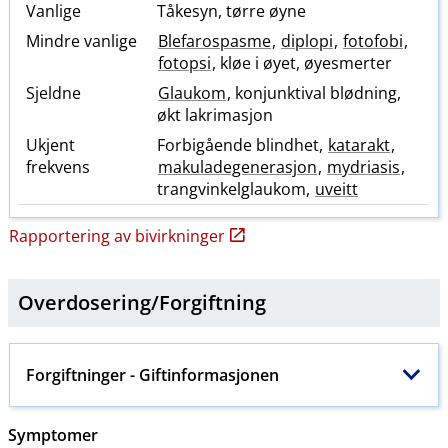
Vanlige
Tåkesyn, tørre øyne
Mindre vanlige
Blefarospasme
,
diplopi
,
fotofobi
,
fotopsi
, kløe i øyet, øyesmerter
Sjeldne
Glaukom
, konjunktival blødning,
økt lakrimasjon
Ukjent
Forbigående blindhet,
katarakt
,
frekvens
makuladegenerasjon
,
mydriasis
,
trangvinkelglaukom,
uveitt
Rapportering av bivirkninger
Overdosering​/​
Forgiftning
Forgiftninger
- Giftinformasjonen
Symptomer