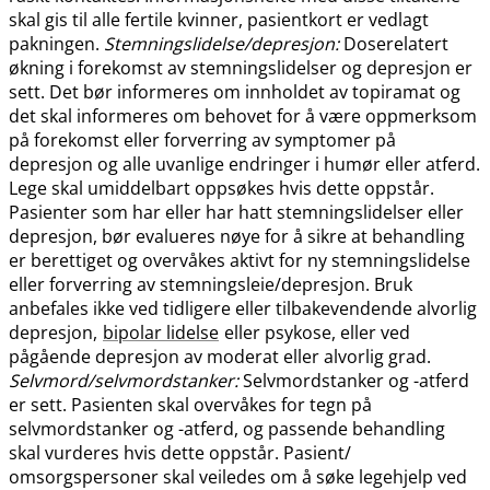
skal gis til alle fertile kvinner, pasientkort er vedlagt
pakningen.
Stemningslidelse​/​depresjon:
Doserelatert
økning i forekomst av stemningslidelser og depresjon er
sett. Det bør informeres om innholdet av topiramat og
det skal informeres om behovet for å være oppmerksom
på forekomst eller forverring av symptomer på
depresjon og alle uvanlige endringer i humør eller atferd.
Lege skal umiddelbart oppsøkes hvis dette oppstår.
Pasienter som har eller har hatt stemningslidelser eller
depresjon, bør evalueres nøye for å sikre at behandling
er berettiget og overvåkes aktivt for ny stemningslidelse
eller forverring av stemningsleie​/​depresjon. Bruk
anbefales ikke ved tidligere eller tilbakevendende alvorlig
depresjon,
bipolar lidelse
eller psykose, eller ved
pågående depresjon av moderat eller alvorlig grad.
Selvmord​/​selvmordstanker:
Selvmordstanker og -atferd
er sett. Pasienten skal overvåkes for tegn på
selvmordstanker og -atferd, og passende behandling
skal vurderes hvis dette oppstår. Pasient​/​
omsorgspersoner skal veiledes om å søke legehjelp ved