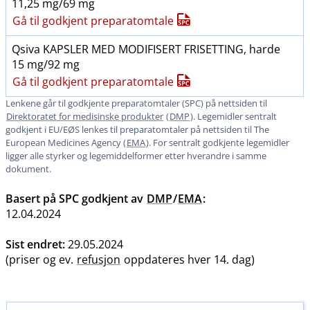
11,25 mg/69 mg
Gå til godkjent preparatomtale
Qsiva KAPSLER MED MODIFISERT FRISETTING, harde
15 mg/92 mg
Gå til godkjent preparatomtale
Lenkene går til godkjente preparatomtaler (SPC) på nettsiden til
Direktoratet for medisinske produkter
(
DMP
). Legemidler sentralt
godkjent i EU​/​EØS lenkes til preparatomtaler på nettsiden til The
European Medicines Agency (
EMA
). For sentralt godkjente legemidler
ligger alle styrker og legemiddelformer etter hverandre i samme
dokument.
Basert på SPC godkjent av
DMP
/
EMA
:
12.04.2024
Sist endret:
29.05.2024
(priser og ev.
refusjon
oppdateres hver 14. dag)