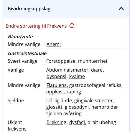
Bivirkningsoppslag
Endre sortering til Frekvens
Blod​/​lymfe
Mindre vanlige
Anemi
Gastrointestinale
Svært vanlige
Forstoppelse,
munntørrhet
Vanlige
Abdominalsmerter,
diaré
,
dyspepsi
,
kvalme
Mindre vanlige
Flatulens
, gastroøsofageal refluks,
oppkast, raping
Sjeldne
Dårlig ånde, gingivale smerter,
glossitt, glossodyni,
hemoroider
,
sjelden avføring
Ukjent
Brekning
,
dysfagi
, oralt ubehag
frekvens