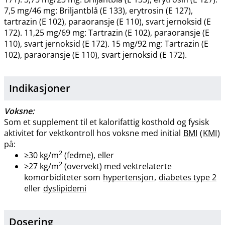
7,5 mg/46 mg: Briljantblå (E 133), erytrosin (E 127),
tartrazin (E 102), paraoransje (E 110), svart jernoksid (E
172). 11,25 mg/69 mg: Tartrazin (E 102), paraoransje (E
110), svart jernoksid (E 172). 15 mg/92 mg: Tartrazin (E
102), paraoransje (E 110), svart jernoksid (E 172).
Indikasjoner
Voksne:
Som et supplement til et kalorifattig kosthold og fysisk
aktivitet for vektkontroll hos voksne med initial
BMI
(
KMI
)
på:
2
≥30 kg​/​m
(fedme), eller
2
≥27 kg​/​m
(overvekt) med vektrelaterte
komorbiditeter som
hypertensjon
,
diabetes type 2
eller
dyslipidemi
Dosering