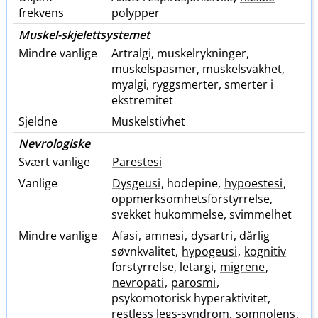
frekvens
polypper
Muskel-skjelettsystemet
Mindre vanlige
Artralgi, muskelrykninger,
muskelspasmer, muskelsvakhet,
myalgi, ryggsmerter, smerter i
ekstremitet
Sjeldne
Muskelstivhet
Nevrologiske
Svært vanlige
Parestesi
Vanlige
Dysgeusi
, hodepine,
hypoestesi
,
oppmerksomhetsforstyrrelse,
svekket hukommelse, svimmelhet
Mindre vanlige
Afasi
,
amnesi
,
dysartri
, dårlig
søvnkvalitet,
hypogeusi
,
kognitiv
forstyrrelse, letargi,
migrene
,
nevropati
,
parosmi
,
psykomotorisk hyperaktivitet,
restless legs-syndrom,
somnolens
,