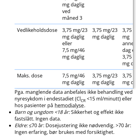
mg daglig
ved
måned 3
Vedlikeholdsdose
3,75 mg/23
3,75 mg/23
3,75 
mg daglig
mg daglig
mg
eller
anne
7,5 mg/46
dag el
mg daglig
3,75 
mg da
Maks. dose
7,5 mg/46
3,75 mg/23
3,75 
mg daglig
mg daglig
mg da
Pga. manglende data anbefales ikke behandling ved
nyresykdom i endestadiet (Cl
<15 ml/minutt) eller
CR
hos pasienter på
hemodialyse
.
Barn og ungdom <18 år:
Sikkerhet og effekt ikke
fastslått. Ingen data.
Eldre:
≤70 år: Dosejustering ikke nødvendig. >70 år:
Ingen erfaring, bør brukes med forsiktighet.