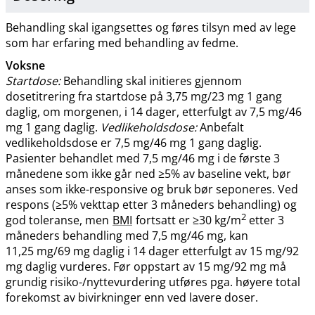
Behandling skal igangsettes og føres tilsyn med av lege
som har erfaring med behandling av fedme.
Voksne
Startdose:
Behandling skal initieres gjennom
dosetitrering fra startdose på 3,75 mg/23 mg 1 gang
daglig, om morgenen, i 14 dager, etterfulgt av 7,5 mg/46
mg 1 gang daglig.
Vedlikeholdsdose:
Anbefalt
vedlikeholdsdose er 7,5 mg/46 mg 1 gang daglig.
Pasienter behandlet med 7,5 mg/46 mg i de første 3
månedene som ikke går ned ≥5% av baseline vekt, bør
anses som ikke-responsive og bruk bør seponeres. Ved
respons (≥5% vekttap etter 3 måneders behandling) og
2
god toleranse, men
BMI
fortsatt er ≥30 kg​/​m
etter 3
måneders behandling med 7,5 mg/46 mg, kan
11,25 mg/69 mg daglig i 14 dager etterfulgt av 15 mg/92
mg daglig vurderes. Før oppstart av 15 mg/92 mg må
grundig risiko-​/​nyttevurdering utføres pga. høyere total
forekomst av bivirkninger enn ved lavere doser.