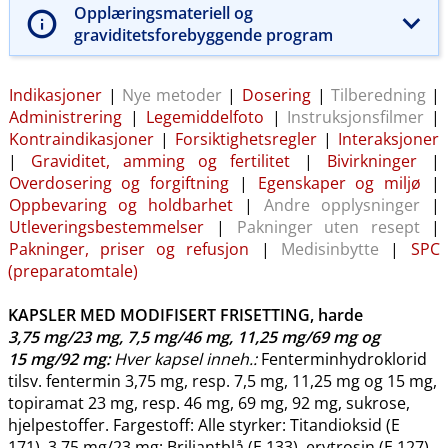
Opplæringsmateriell og
graviditetsforebyggende program
Indikasjoner
|
Nye metoder
|
Dosering
|
Tilberedning
|
Administrering
|
Legemiddelfoto
|
Instruksjonsfilmer
|
Kontraindikasjoner
|
Forsiktighetsregler
|
Interaksjoner
|
Graviditet, amming og fertilitet
|
Bivirkninger
|
Overdosering og forgiftning
|
Egenskaper og miljø
|
Oppbevaring og holdbarhet
|
Andre opplysninger
|
Utleveringsbestemmelser
|
Pakninger uten resept
|
Pakninger, priser og refusjon
|
Medisinbytte
|
SPC
(preparatomtale)
KAPSLER MED MODIFISERT FRISETTING, harde
3,75 mg/23 mg
,
7,5 mg/46 mg
,
11,25 mg/69 mg
og
15 mg/92 mg
:
Hver kapsel inneh.:
Fenterminhydroklorid
tilsv. fentermin 3,75 mg, resp. 7,5 mg, 11,25 mg og 15 mg,
topiramat 23 mg, resp. 46 mg, 69 mg, 92 mg, sukrose,
hjelpestoffer. Fargestoff: Alle styrker: Titandioksid (E
171). 3,75 mg/23 mg: Briljantblå (E 133), erytrosin (E 127).