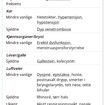
frekvens
Kar
Mindre vanlige
Hetetokter,
hypertensjon
,
hypotensjon
Sjeldne
Dyp venetrombose
Kjønnsorganer​/​bryst
Mindre vanlige
Erektil dysfunksjon
,
menstruasjonsforstyrrelse
Lever​/​galle
Sjeldne
Gallestein
, kolecystitt
Luftveier
Mindre vanlige
Dyspné
,
epistakse
, hoste,
postnasalt drypp, smerter i
faryngolarynks, tett nese, tette
bihuler
Sjeldne
Rhinoré, tørr hals
Ukjent
Akutt respirasjonssvikt,
nasale