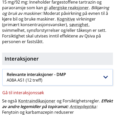
15 mg/92 mg: Inneholder fargestoffene tartrazin og
paraoransje som kan gi
allergiske reaksjoner
.
Bilkjøring
og bruk av maskiner:
Moderat påvirkning på evnen til å
kjøre bil og bruke maskiner.
Kognitive
virkninger
(primært konsentrasjonsvansker),
søvnighet
,
svimmelhet, synsforstyrrelser og​/​eller tåkesyn er sett.
Forsiktighet skal utvises inntil effektene av Qsiva på
personen er fastslått.
Interaksjoner
Relevante interaksjoner -
DMP
A08A A51 (12 treff)
Gå til interaksjonssøk
Se også
Kontraindikasjoner
og Forsiktighetsregler.
Effekt
av andre legemidler på topiramat:
Antiepileptika
:
Fenytoin og karbamazepin reduserer