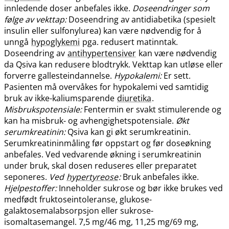
innledende doser anbefales ikke.
Doseendringer som
følge av vekttap:
Doseendring av antidiabetika (spesielt
insulin eller sulfonylurea) kan være nødvendig for å
unngå
hypoglykemi
pga. redusert matinntak.
Doseendring av
antihypertensiver
kan være nødvendig
da Qsiva kan redusere blodtrykk. Vekttap kan utløse eller
forverre gallesteindannelse.
Hypokalemi:
Er sett.
Pasienten må overvåkes for hypokalemi ved samtidig
bruk av ikke-kaliumsparende
diuretika
.
Misbrukspotensiale:
Fentermin er svakt stimulerende og
kan ha misbruk- og avhengighetspotensiale.
Økt
serumkreatinin:
Qsiva kan gi økt serumkreatinin.
Serumkreatininmåling før oppstart og før doseøkning
anbefales. Ved vedvarende økning i serumkreatinin
under bruk, skal dosen reduseres eller preparatet
seponeres.
Ved
hypertyreose
:
Bruk anbefales ikke.
Hjelpestoffer:
Inneholder sukrose og bør ikke brukes ved
medfødt fruktoseintoleranse, glukose-
galaktosemalabsorpsjon eller sukrose-
isomaltasemangel. 7,5 mg/46 mg, 11,25 mg/69 mg,