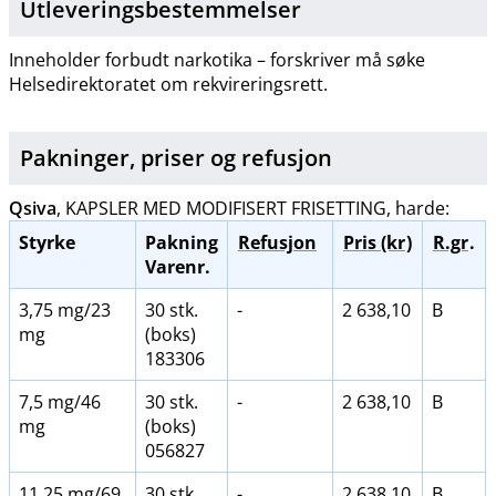
Utleveringsbestemmelser
Inneholder forbudt narkotika – forskriver må søke
Helsedirektoratet om rekvireringsrett.
Pakninger, priser og
refusjon
Qsiva
, KAPSLER MED MODIFISERT FRISETTING, harde:
Styrke
Pakning
Refusjon
Pris (kr
)
R.gr
.
Varenr.
3,75 mg/23
30 stk.
-
2 638,10
B
mg
(boks)
183306
7,5 mg/46
30 stk.
-
2 638,10
B
mg
(boks)
056827
11,25 mg/69
30 stk.
-
2 638,10
B