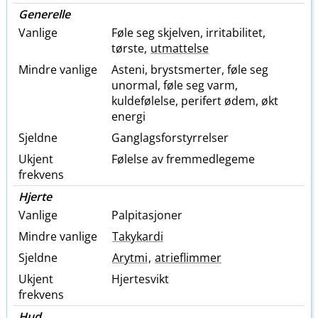
Generelle
Vanlige
Føle seg skjelven, irritabilitet,
tørste,
utmattelse
Mindre vanlige
Asteni, brystsmerter, føle seg
unormal, føle seg varm,
kuldefølelse, perifert ødem, økt
energi
Sjeldne
Ganglagsforstyrrelser
Ukjent
Følelse av fremmedlegeme
frekvens
Hjerte
Vanlige
Palpitasjoner
Mindre vanlige
Takykardi
Sjeldne
Arytmi
,
atrieflimmer
Ukjent
Hjertesvikt
frekvens
Hud