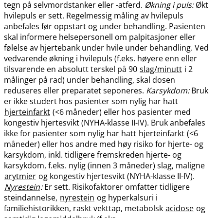
tegn på selvmordstanker eller -atferd.
Økning i puls:
Økt
hvilepuls er sett. Regelmessig måling av hvilepuls
anbefales før oppstart og under behandling. Pasienten
skal informere helsepersonell om palpitasjoner eller
følelse av hjertebank under hvile under behandling. Ved
vedvarende økning i hvilepuls (f.eks. høyere enn eller
tilsvarende en absolutt terskel på 90
slag​/​minutt
i 2
målinger på rad) under behandling, skal dosen
reduseres eller preparatet seponeres.
Karsykdom:
Bruk
er ikke studert hos pasienter som nylig har hatt
hjerteinfarkt
(<6 måneder) eller hos pasienter med
kongestiv hjertesvikt (NYHA-klasse II-IV). Bruk anbefales
ikke for pasienter som nylig har hatt
hjerteinfarkt
(<6
måneder) eller hos andre med høy risiko for hjerte- og
karsykdom, inkl. tidligere fremskreden hjerte- og
karsykdom, f.eks. nylig (innen 3 måneder) slag, maligne
arytmier
og kongestiv hjertesvikt (NYHA-klasse II-IV).
Nyrestein
:
Er sett. Risikofaktorer omfatter tidligere
steindannelse,
nyrestein
og hyperkalsuri i
familiehistorikken, raskt vekttap, metabolsk
acidose
og