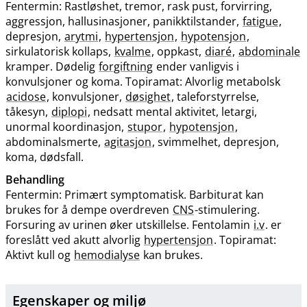
Fentermin: Rastløshet, tremor, rask pust, forvirring,
aggressjon, hallusinasjoner, panikktilstander,
fatigue
,
depresjon,
arytmi
,
hypertensjon
,
hypotensjon
,
sirkulatorisk kollaps,
kvalme
, oppkast,
diaré
,
abdominale
kramper. Dødelig
forgiftning
ender vanligvis i
konvulsjoner og koma. Topiramat: Alvorlig metabolsk
acidose
, konvulsjoner,
døsighet
, taleforstyrrelse,
tåkesyn,
diplopi
, nedsatt mental aktivitet, letargi,
unormal koordinasjon,
stupor
,
hypotensjon
,
abdominalsmerte,
agitasjon
, svimmelhet, depresjon,
koma, dødsfall.
Behandling
Fentermin: Primært symptomatisk. Barbiturat kan
brukes for å dempe overdreven
CNS
-stimulering.
Forsuring av urinen øker utskillelse. Fentolamin
i.v
. er
foreslått ved akutt alvorlig
hypertensjon
. Topiramat:
Aktivt kull og
hemodialyse
kan brukes.
Egenskaper og miljø