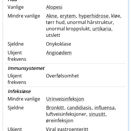
Vanlige
Alopesi
Mindre vanlige
Akne
,
erytem
,
hyperhidrose
, kløe,
tørr hud, unormal hårstruktur,
unormal kroppslukt,
urtikaria
,
utslett
Sjeldne
Onykoklase
Ukjent
Angioødem
frekvens
Immunsystemet
Ukjent
Overfølsomhet
frekvens
Infeksiøse
Mindre vanlige
Urinveisinfeksjon
Sjeldne
Bronkitt
,
candidiasis
,
influensa
,
luftveisinfeksjoner,
sinusitt
,
øreinfeksjon
Ukjent
Viral
gastroenteritt