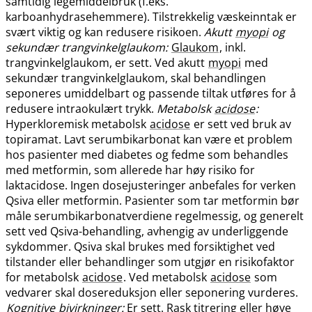
samtidig legemiddelbruk (f.eks.
karboanhydrasehemmere). Tilstrekkelig væskeinntak er
svært viktig og kan redusere risikoen.
Akutt
myopi
og
sekundær trangvinkelglaukom:
Glaukom
, inkl.
trangvinkelglaukom, er sett. Ved akutt
myopi
med
sekundær trangvinkelglaukom, skal behandlingen
seponeres umiddelbart og passende tiltak utføres for å
redusere intraokulært trykk.
Metabolsk
acidose
:
Hyperkloremisk metabolsk
acidose
er sett ved bruk av
topiramat. Lavt serumbikarbonat kan være et problem
hos pasienter med diabetes og fedme som behandles
med metformin, som allerede har høy risiko for
laktacidose. Ingen dosejusteringer anbefales for verken
Qsiva eller metformin. Pasienter som tar metformin bør
måle serumbikarbonatverdiene regelmessig, og generelt
sett ved Qsiva-behandling, avhengig av underliggende
sykdommer. Qsiva skal brukes med forsiktighet ved
tilstander eller behandlinger som utgjør en risikofaktor
for metabolsk
acidose
. Ved metabolsk
acidose
som
vedvarer skal dosereduksjon eller seponering vurderes.
Kognitive
bivirkninger:
Er sett. Rask titrering eller høye