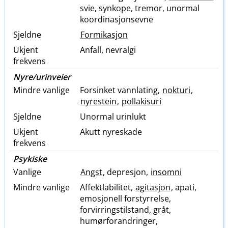
svie, synkope, tremor, unormal
koordinasjonsevne
Sjeldne
Formikasjon
Ukjent
Anfall, nevralgi
frekvens
Nyre​/​urinveier
Mindre vanlige
Forsinket vannlating,
nokturi
,
nyrestein
,
pollakisuri
Sjeldne
Unormal urinlukt
Ukjent
Akutt nyreskade
frekvens
Psykiske
Vanlige
Angst
, depresjon,
insomni
Mindre vanlige
Affektlabilitet,
agitasjon
, apati,
emosjonell forstyrrelse,
forvirringstilstand, gråt,
humørforandringer,