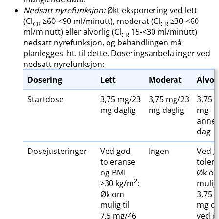
Nedsatt nyrefunksjon:
Økt eksponering ved lett
(Cl
≥60-<90 ml​/​minutt), moderat (Cl
≥30-<60
CR
CR
ml/minutt) eller alvorlig (Cl
15-<30 ml/minutt)
CR
nedsatt nyrefunksjon, og behandlingen må
planlegges iht. til dette. Doseringsanbefalinger ved
nedsatt nyrefunksjon:
Dosering
Lett
Moderat
Alvor
Startdose
3,75 mg/23
3,75 mg/23
3,75 
mg daglig
mg daglig
mg
anne
dag
Dosejusteringer
Ved god
Ingen
Ved g
toleranse
toler
og
BMI
Øk o
2
>30 kg​/​m
:
mulig 
Øk om
3,75 
mulig til
mg da
7,5 mg/46
ved d