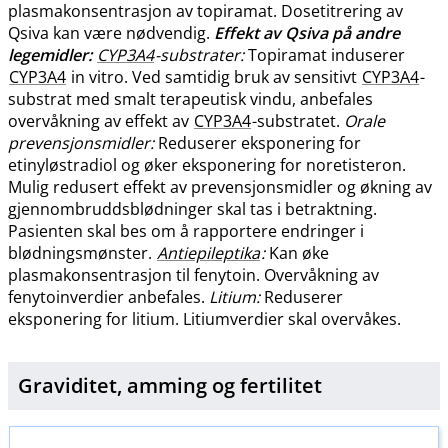
plasmakonsentrasjon av topiramat. Dosetitrering av
Qsiva kan være nødvendig.
Effekt av Qsiva på andre
legemidler:
CYP3A4
-substrater:
Topiramat induserer
CYP3A4
in vitro. Ved samtidig bruk av sensitivt
CYP3A4
-
substrat med smalt terapeutisk vindu, anbefales
overvåkning av effekt av
CYP3A4
-substratet.
Orale
prevensjonsmidler:
Reduserer eksponering for
etinyløstradiol og øker eksponering for noretisteron.
Mulig redusert effekt av prevensjonsmidler og økning av
gjennombruddsblødninger skal tas i betraktning.
Pasienten skal bes om å rapportere endringer i
blødningsmønster.
Antiepileptika
:
Kan øke
plasmakonsentrasjon til fenytoin. Overvåkning av
fenytoinverdier anbefales.
Litium:
Reduserer
eksponering for litium. Litiumverdier skal overvåkes.
Graviditet, amming og
fertilitet