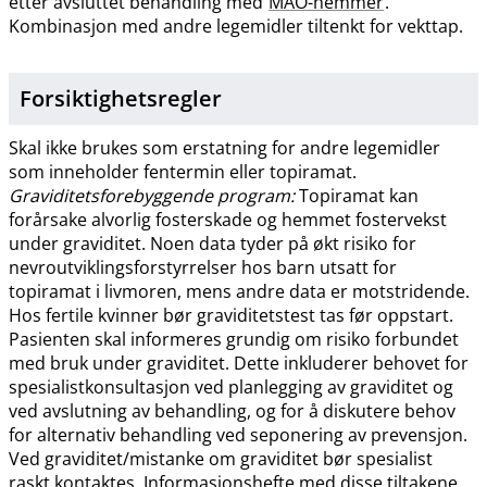
etter avsluttet behandling med
MAO-hemmer
.
Kombinasjon med andre legemidler tiltenkt for vekttap.
Forsiktighetsregler
Skal ikke brukes som erstatning for andre legemidler
som inneholder fentermin eller topiramat.
Graviditetsforebyggende program:
Topiramat kan
forårsake alvorlig fosterskade og hemmet fostervekst
under graviditet. Noen data tyder på økt risiko for
nevroutviklingsforstyrrelser hos barn utsatt for
topiramat i livmoren, mens andre data er motstridende.
Hos fertile kvinner bør graviditetstest tas før oppstart.
Pasienten skal informeres grundig om risiko forbundet
med bruk under graviditet. Dette inkluderer behovet for
spesialistkonsultasjon ved planlegging av graviditet og
ved avslutning av behandling, og for å diskutere behov
for alternativ behandling ved seponering av prevensjon.
Ved graviditet​/​mistanke om graviditet bør spesialist
raskt kontaktes. Informasjonshefte med disse tiltakene