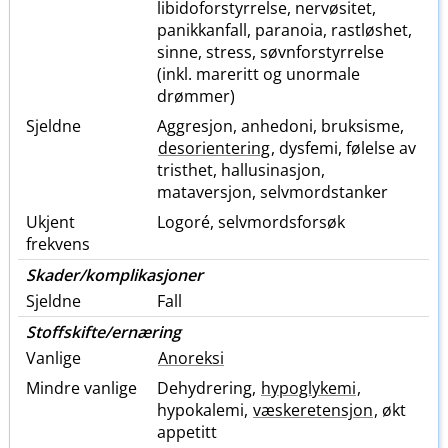
libidoforstyrrelse, nervøsitet,
panikkanfall, paranoia, rastløshet,
sinne, stress, søvnforstyrrelse
(inkl. mareritt og unormale
drømmer)
Sjeldne
Aggresjon, anhedoni, bruksisme,
desorientering
, dysfemi, følelse av
tristhet, hallusinasjon,
mataversjon, selvmordstanker
Ukjent
Logoré, selvmordsforsøk
frekvens
Skader​/​komplikasjoner
Sjeldne
Fall
Stoffskifte​/​ernæring
Vanlige
Anoreksi
Mindre vanlige
Dehydrering,
hypoglykemi
,
hypokalemi,
væskeretensjon
, økt
appetitt