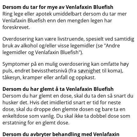
Dersom du tar for mye av Venlafaxin Bluefish
Ring lege eller apotek umiddelbart dersom du tar mer
Venlafaxin Bluefish enn den mengden legen har
foreskrevet.
Overdosering kan være livstruende, spesielt ved samtidig
bruk av alkohol og​/​eller visse legemidler (se "Andre
legemidler og Venlafaxin Bluefish").
Symptomer på en mulig overdosering kan omfatte høy
puls, endret bevissthetsnivå (fra
søvnighet
til koma),
tåkesyn, kramper eller anfall og oppkast.
Dersom du har glemt å ta Venlafaxin Bluefish
Dersom du har glemt en dose, skal du ta den så snart du
husker det. Hvis det imidlertid snart er tid for neste
dose, skal du droppe den glemte dosen og bare ta en
enkeltdose som vanlig. Du skal ikke ta dobbel dose som
erstatning for en glemt dose.
Dersom du avbryter behandling med Venlafaxin