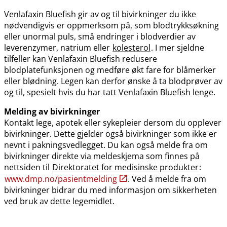
Venlafaxin Bluefish gir av og til bivirkninger du ikke
nødvendigvis er oppmerksom på, som blodtrykksøkning
eller unormal puls, små endringer i blodverdier av
leverenzymer, natrium eller
kolesterol
. I mer sjeldne
tilfeller kan Venlafaxin Bluefish redusere
blodplatefunksjonen og medføre økt fare for blåmerker
eller blødning. Legen kan derfor ønske å ta blodprøver av
og til, spesielt hvis du har tatt Venlafaxin Bluefish lenge.
Melding av bivirkninger
Kontakt lege, apotek eller sykepleier dersom du opplever
bivirkninger. Dette gjelder også bivirkninger som ikke er
nevnt i pakningsvedlegget. Du kan også melde fra om
bivirkninger direkte via meldeskjema som finnes på
nettsiden til
Direktoratet for medisinske produkter
:
www.dmp.no​/​pasientmelding
. Ved å melde fra om
bivirkninger bidrar du med informasjon om sikkerheten
ved bruk av dette legemidlet.