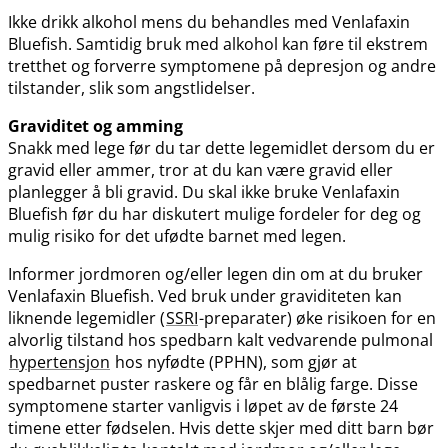
Ikke drikk alkohol mens du behandles med Venlafaxin
Bluefish. Samtidig bruk med alkohol kan føre til ekstrem
tretthet og forverre symptomene på depresjon og andre
tilstander, slik som angstlidelser.
Graviditet og amming
Snakk med lege før du tar dette legemidlet dersom du er
gravid eller ammer, tror at du kan være gravid eller
planlegger å bli gravid. Du skal ikke bruke Venlafaxin
Bluefish før du har diskutert mulige fordeler for deg og
mulig risiko for det ufødte barnet med legen.
Informer jordmoren og​/​eller legen din om at du bruker
Venlafaxin Bluefish. Ved bruk under graviditeten kan
liknende legemidler (
SSRI
-preparater) øke risikoen for en
alvorlig tilstand hos spedbarn kalt vedvarende pulmonal
hypertensjon
hos nyfødte (PPHN), som gjør at
spedbarnet puster raskere og får en blålig farge. Disse
symptomene starter vanligvis i løpet av de første 24
timene etter fødselen. Hvis dette skjer med ditt barn bør