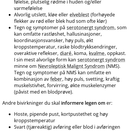
følelse, plutselig rødme i huden og​/​eller
varmefølelse
Alvorlig utslett, kløe eller
elveblest
(forhøyede
flekker av rød eller blek hud som ofte klør)
Tegn og symptomer på
serotonergt syndrom
, som
kan omfatte rastløshet, hallusinasjoner,
koordinasjonsvansker, høy puls, økt
kroppstemperatur, raske blodtrykksendringer,
overaktive reflekser,
diaré
, koma,
kvalme
, oppkast.
I sin mest alvorlige form kan
serotonergt syndrom
minne om
Nevroleptisk Malignt Syndrom
(NMS).
Tegn og symptomer på NMS kan omfatte en
kombinasjon av
feber
, høy puls, svetting, kraftig
muskelstivhet, forvirring, økte muskelenzymer
(påvist med en blodprøve).
Andre bivirkninger du skal
informere legen om
er:
Hoste, pipende pust, kortpustethet og høy
kroppstemperatur
Svart (tjæreaktig) avføring eller blod i avføringen