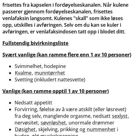
frisettes fra kapselen i fordøyelseskanalen. Når kulene
passerer gjennom fordøyelseskanalen, frisettes
venlafaksin langsomt. Kulenes "skall" som ikke løses
opp, utskilles i avføringen. Selv om du kan se kuler i
avføringen, er venlafaksindosen tatt opp i blodet ditt
.
Fullstendig bivirkningsliste
Svært vanlige (kan ramme flere enn 1 av 10 personer)
Svimmelhet, hodepine
Kvalme
,
munntørrhet
Svetting (inkludert nattesvette)
Vanlige (kan ramme opptil 1 av 10 personer)
Nedsatt appetitt
Forvirring, følelse av å være atskilt (eller løsrevet)
fra deg selv, manglende orgasme, nedsatt
sexlyst
,
nervøsitet,
søvnløshet
, unormale drømmer
Døsighet
, skjelving, prikking og
nummenhet
i