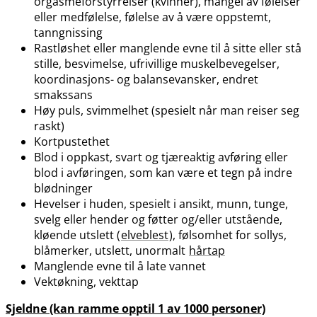
orgasmeforstyrrelser (kvinner), mangel av følelser
eller medfølelse, følelse av å være oppstemt,
tanngnissing
Rastløshet eller manglende evne til å sitte eller stå
stille, besvimelse, ufrivillige muskelbevegelser,
koordinasjons- og balansevansker, endret
smakssans
Høy puls, svimmelhet (spesielt når man reiser seg
raskt)
Kortpustethet
Blod i oppkast, svart og tjæreaktig avføring eller
blod i avføringen, som kan være et tegn på indre
blødninger
Hevelser i huden, spesielt i ansikt, munn, tunge,
svelg eller hender og føtter og​/​eller utstående,
kløende utslett (
elveblest
), følsomhet for sollys,
blåmerker, utslett, unormalt
hårtap
Manglende evne til å late vannet
Vektøkning, vekttap
Sjeldne (kan ramme opptil 1 av 1000 personer)