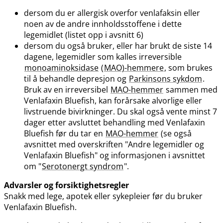
dersom du er allergisk overfor venlafaksin eller
noen av de andre innholdsstoffene i dette
legemidlet (listet opp i avsnitt 6)
dersom du også bruker, eller har brukt de siste 14
dagene, legemidler som kalles irreversible
monoaminoksidase
(
MAO)-hemmere
, som brukes
til å behandle depresjon og
Parkinsons sykdom
.
Bruk av en irreversibel
MAO-hemmer
sammen med
Venlafaxin Bluefish, kan forårsake alvorlige eller
livstruende bivirkninger. Du skal også vente minst 7
dager etter avsluttet behandling med Venlafaxin
Bluefish før du tar en
MAO-hemmer
(se også
avsnittet med overskriften "Andre legemidler og
Venlafaxin Bluefish" og informasjonen i avsnittet
om "
Serotonergt syndrom
".
Advarsler og forsiktighetsregler
Snakk med lege, apotek eller sykepleier før du bruker
Venlafaxin Bluefish.