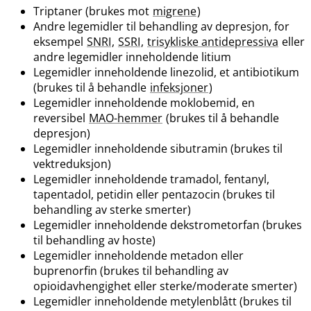
Triptaner (brukes mot
migrene
)
Andre legemidler til behandling av depresjon, for
eksempel
SNRI
,
SSRI
,
trisykliske antidepressiva
eller
andre legemidler inneholdende litium
Legemidler inneholdende linezolid, et antibiotikum
(brukes til å behandle
infeksjoner
)
Legemidler inneholdende moklobemid, en
reversibel
MAO-hemmer
(brukes til å behandle
depresjon)
Legemidler inneholdende sibutramin (brukes til
vektreduksjon)
Legemidler inneholdende tramadol, fentanyl,
tapentadol, petidin eller pentazocin (brukes til
behandling av sterke smerter)
Legemidler inneholdende dekstrometorfan (brukes
til behandling av hoste)
Legemidler inneholdende metadon eller
buprenorfin (brukes til behandling av
opioidavhengighet eller sterke​/​moderate smerter)
Legemidler inneholdende metylenblått (brukes til