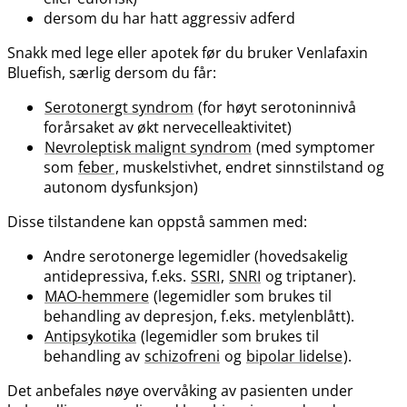
dersom du har hatt aggressiv adferd
Snakk med lege eller apotek før du bruker Venlafaxin
Bluefish, særlig dersom du får:
Serotonergt syndrom
(for høyt serotoninnivå
forårsaket av økt nervecelleaktivitet)
Nevroleptisk malignt syndrom
(med symptomer
som
feber
, muskelstivhet, endret sinnstilstand og
autonom dysfunksjon)
Disse tilstandene kan oppstå sammen med:
Andre serotonerge legemidler (hovedsakelig
antidepressiva, f.eks.
SSRI
,
SNRI
og triptaner).
MAO-hemmere
(legemidler som brukes til
behandling av depresjon, f.eks. metylenblått).
Antipsykotika
(legemidler som brukes til
behandling av
schizofreni
og
bipolar lidelse
).
Det anbefales nøye overvåking av pasienten under