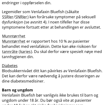
endringer i oppførselen din.
Legemidler som Venlafaxin Bluefish (såkalte
SSRIer
/
SNRIer
) kan forårsake symptomer på seksuell
dysfunksjon (se avsnitt 4). I noen tilfeller har disse
symptomene fortsatt etter at behandlingen er avsluttet.
Munntørrhet
Munntørrhet
er rapportert hos 10 % av pasienter
behandlet med venlafaksin. Dette kan øke risikoen for
tannråte
(
karies
). Du skal derfor være spesielt nøye med
tannhygienen din.
Diabetes
Blodsukkernivået ditt kan påvirkes av Venlafaxin Bluefish.
Det kan derfor være nødvendig å justere doseringen av
dine diabetesmedisiner.
Barn og ungdom
Venlafaxin Bluefish bør vanligvis ikke brukes til barn og
ungdom under 18 år. Du bør også vite at pasienter