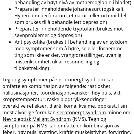
behandling av høyt nivå av methemoglobin i blodet)
Preparater inneholdende johannesurt (også kalt
Hypericum perforatum, et natur- eller urtemiddel
som brukes til å behandle lett depresjon)
Preparater inneholdende tryptofan (brukes mot
søvnproblemer og depresjon)
Antipsykotika
(brukes til behandling av en sykdom
med symptomer som å høre, se eller fornemme
ting som ikke er der, vrangforestillinger, uvanlig
mistenksomhet, uklar resonnering og
tilbaketrekking)
Tegn og symptomer på
serotonergt syndrom
kan
omfatte en kombinasjon av følgende: rastløshet,
hallusinasjoner, koordinasjonsvansker, høy puls, økt
kroppstemperatur, raske blodtrykksendringer,
overaktive reflekser,
diaré
, koma,
kvalme
, oppkast. I sin
mest alvorlige form kan
serotonergt syndrom
minne om
Nevroleptisk Malignt Syndrom
(NMS). Tegn og
symptomer på NMS kan omfatte en kombinasjon av
feber
, høy puls, svetting, kraftig muskelstivhet, forvirring,