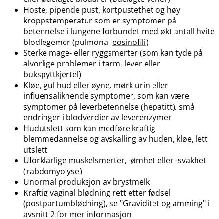
Hoste, pipende pust, kortpustethet og høy
kroppstemperatur som er symptomer på
betennelse i lungene forbundet med økt antall hvite
blodlegemer (pulmonal
eosinofili
)
Sterke mage- eller ryggsmerter (som kan tyde på
alvorlige problemer i tarm, lever eller
bukspyttkjertel)
Kløe, gul hud eller øyne, mørk urin eller
influensaliknende symptomer, som kan være
symptomer på leverbetennelse (hepatitt), små
endringer i blodverdier av leverenzymer
Hudutslett som kan medføre kraftig
blemmedannelse og avskalling av huden, kløe, lett
utslett
Uforklarlige muskelsmerter, -ømhet eller -svakhet
(
rabdomyolyse
)
Unormal produksjon av brystmelk
Kraftig vaginal blødning rett etter fødsel
(postpartumblødning), se "Graviditet og amming" i
avsnitt 2 for mer informasjon