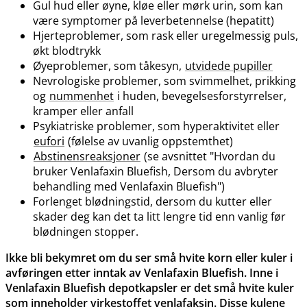
Gul hud eller øyne, kløe eller mørk urin, som kan
være symptomer på leverbetennelse (hepatitt)
Hjerteproblemer, som rask eller uregelmessig puls,
økt blodtrykk
Øyeproblemer, som tåkesyn,
utvidede pupiller
Nevrologiske problemer, som svimmelhet, prikking
og
nummenhet
i huden, bevegelsesforstyrrelser,
kramper eller anfall
Psykiatriske problemer, som hyperaktivitet eller
eufori
(følelse av uvanlig oppstemthet)
Abstinensreaksjoner
(se avsnittet "Hvordan du
bruker Venlafaxin Bluefish, Dersom du avbryter
behandling med Venlafaxin Bluefish")
Forlenget blødningstid, dersom du kutter eller
skader deg kan det ta litt lengre tid enn vanlig før
blødningen stopper.
Ikke bli bekymret om du ser små hvite korn eller kuler i
avføringen etter inntak av Venlafaxin Bluefish. Inne i
Venlafaxin Bluefish depotkapsler er det små hvite kuler
som inneholder virkestoffet venlafaksin. Disse kulene