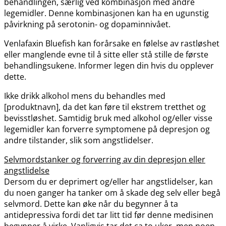
behandlingen, særlig ved kombinasjon med andre
legemidler. Denne kombinasjonen kan ha en ugunstig
påvirkning på serotonin- og dopaminnivået.
Venlafaxin Bluefish kan forårsake en følelse av rastløshet
eller manglende evne til å sitte eller stå stille de første
behandlingsukene. Informer legen din hvis du opplever
dette.
Ikke drikk alkohol mens du behandles med
[produktnavn], da det kan føre til ekstrem tretthet og
bevisstløshet. Samtidig bruk med alkohol og​/​eller visse
legemidler kan forverre symptomene på depresjon og
andre tilstander, slik som angstlidelser.
Selvmordstanker og forverring av din depresjon eller
angstlidelse
Dersom du er deprimert og​/​eller har angstlidelser, kan
du noen ganger ha tanker om å skade deg selv eller begå
selvmord. Dette kan øke når du begynner å ta
antidepressiva fordi det tar litt tid før denne medisinen