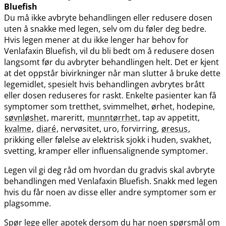
Bluefish
Du må ikke avbryte behandlingen eller redusere dosen
uten å snakke med legen, selv om du føler deg bedre.
Hvis legen mener at du ikke lenger har behov for
Venlafaxin Bluefish, vil du bli bedt om å redusere dosen
langsomt før du avbryter behandlingen helt. Det er kjent
at det oppstår bivirkninger når man slutter å bruke dette
legemidlet, spesielt hvis behandlingen avbrytes brått
eller dosen reduseres for raskt. Enkelte pasienter kan få
symptomer som tretthet, svimmelhet, ørhet, hodepine,
søvnløshet
, mareritt,
munntørrhet
, tap av appetitt,
kvalme
,
diaré
, nervøsitet, uro, forvirring,
øresus
,
prikking eller følelse av elektrisk sjokk i huden, svakhet,
svetting, kramper eller influensalignende symptomer.
Legen vil gi deg råd om hvordan du gradvis skal avbryte
behandlingen med Venlafaxin Bluefish. Snakk med legen
hvis du får noen av disse eller andre symptomer som er
plagsomme.
Spør lege eller apotek dersom du har noen spørsmål om