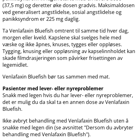
(37,5 mg) og deretter øke dosen gradvis. Maksimaldosen
ved generalisert angstlidelse, sosial angstlidelse og
panikksyndrom er 225 mg daglig.
Ta Venlafaxin Bluefish omtrent til samme tid hver dag,
morgen eller kveld. Kapslene skal svelges hele med
væske og ikke åpnes, knuses, tygges eller oppløses.
Tygging, knusing eller oppløsning av kapselinnholdet kan
skade filmdrasjeringen som påvirker frisettingen av
legemidlet.
Venlafaxin Bluefish bør tas sammen med mat.
Pasienter med lever- eller nyreproblemer
Snakk med legen hvis du har lever- eller nyreproblemer,
det er mulig du da skal ta en annen dose av Venlafaxin
Bluefish.
Ikke avbryt behandling med Venlafaxin Bluefish uten å
snakke med legen din (se avsnittet "Dersom du avbryter
behandling med Venlafaxin Bluefish").