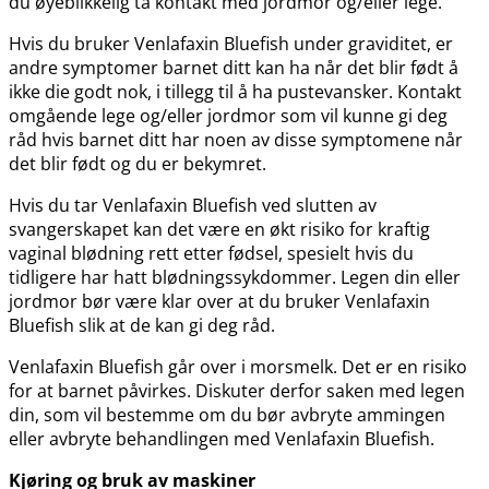
du øyeblikkelig ta kontakt med jordmor og​/​eller lege.
Hvis du bruker Venlafaxin Bluefish under graviditet, er
andre symptomer barnet ditt kan ha når det blir født å
ikke die godt nok, i tillegg til å ha pustevansker. Kontakt
omgående lege og​/​eller jordmor som vil kunne gi deg
råd hvis barnet ditt har noen av disse symptomene når
det blir født og du er bekymret.
Hvis du tar Venlafaxin Bluefish ved slutten av
svangerskapet kan det være en økt risiko for kraftig
vaginal blødning rett etter fødsel, spesielt hvis du
tidligere har hatt blødningssykdommer. Legen din eller
jordmor bør være klar over at du bruker Venlafaxin
Bluefish slik at de kan gi deg råd.
Venlafaxin Bluefish går over i morsmelk. Det er en risiko
for at barnet påvirkes. Diskuter derfor saken med legen
din, som vil bestemme om du bør avbryte ammingen
eller avbryte behandlingen med Venlafaxin Bluefish.
Kjøring og bruk av maskiner