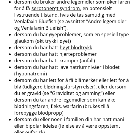
dersom du bruker andre legemidler som øker faren
for å få
serotonergt syndrom
, en potensielt
livstruende tilstand, hvis de tas samtidig med
Venlafaxin Bluefish (se avsnittet "Andre legemidler
og Venlafaxin Bluefish").
dersom du har øyeproblemer, som en spesiell type
glaukom
(økt trykk i øyet)
dersom du har hatt
høyt blodtrykk
dersom du har hatt hjerteproblemer
dersom du har hatt kramper (anfall)
dersom du har hatt lave natriumnivåer i blodet
(
hyponatremi
)
dersom du har lett for å få blåmerker eller lett for å
blø (tidligere blødningsforstyrrelser), eller dersom
du er gravid (se "Graviditet og amming") eller
dersom du tar andre legemidler som kan øke
blødningsfaren, f.eks. warfarin (brukes til å
forebygge blodpropp)
dersom du eller noen i familien din har hatt mani
eller
bipolar lidelse
(følelse av å være oppstemt
eller euforisk)