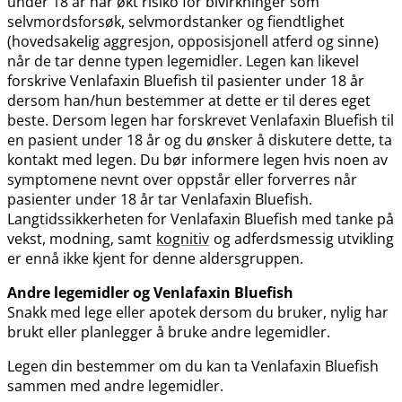
under 18 år har økt risiko for bivirkninger som
selvmordsforsøk, selvmordstanker og fiendtlighet
(hovedsakelig aggresjon, opposisjonell atferd og sinne)
når de tar denne typen legemidler. Legen kan likevel
forskrive Venlafaxin Bluefish til pasienter under 18 år
dersom han​/​hun bestemmer at dette er til deres eget
beste. Dersom legen har forskrevet Venlafaxin Bluefish til
en pasient under 18 år og du ønsker å diskutere dette, ta
kontakt med legen. Du bør informere legen hvis noen av
symptomene nevnt over oppstår eller forverres når
pasienter under 18 år tar Venlafaxin Bluefish.
Langtidssikkerheten for Venlafaxin Bluefish med tanke på
vekst, modning, samt
kognitiv
og adferdsmessig utvikling
er ennå ikke kjent for denne aldersgruppen.
Andre legemidler og Venlafaxin Bluefish
Snakk med lege eller apotek dersom du bruker, nylig har
brukt eller planlegger å bruke andre legemidler.
Legen din bestemmer om du kan ta Venlafaxin Bluefish
sammen med andre legemidler.