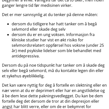
begynner å virke. Vanligvis tar det ca to uker, men noen
ganger lengre tid før medisinen virker.
Det er mer sannsynlig at du tenker på denne måten:
dersom du tidligere har hatt tanker om å begå
selvmord eller skade deg selv
dersom du er en ung voksen. Informasjon fra
kliniske studier har vist en økt risiko for
selvmordsrelatert oppførsel hos voksne (under 25
år) med psykiske lidelser som ble behandlet med
antidepressiva.
Dersom du på noe tidspunkt har tanker om å skade deg
selv eller begå selvmord, må du kontakte legen din eller
et sykehus øyeblikkelig.
Det kan være nyttig for deg å fortelle en slektning eller en
nær venn at du er deprimert eller har en angstlidelse og
å be dem lese dette pakningsvedlegget. Du kan be dem
fortelle deg det dersom de tror at din depresjon eller
angst
har blitt verre, eller om de er bekymret for