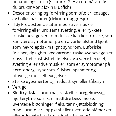
behandlingsstopp (se punkt 2: Hva du må vite før
du bruker Venlafaxin Bluefish)
Desorientering
og forvirring som ofte er ledsaget
av hallusinasjoner (delirium), aggresjon
Høy kroppstemperatur med stive muskler,
forvirring eller uro samt svetting, eller rykkete
muskelbevegelser som du ikke kan kontrollere, som
kan være symptomer på en alvorlig tilstand kjent
som
nevroleptisk malignt syndrom
. Euforiske
følelser,
døsighet
, vedvarende raske øyebevegelser,
klossethet, rastløshet, følelse av å være beruset,
svetting eller stive muskler, som er symptomer på
serotonergt syndrom
. Stivhet, spasmer og
ufrivillige muskelbevegelser
Sterke øyesmerter og nedsatt syn eller tåkesyn
Vertigo
Blodtrykksfall, unormal, rask eller uregelmessig
hjerterytme som kan medføre besvimelse,
uventede blødninger, f.eks. tannkjøttsblødning,
blod i urin
eller i oppkast eller uventede blåmerker
eller ødelagte blodårer (ødelagte vener)