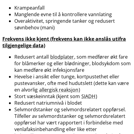
Krampeanfall
Manglende evne til å kontrollere vannlating
Overaktivitet, springende tanker og redusert
søvnbehov (mani)
Frekvens ikke kjent (frekvens kan ikke anslås utifra
tilgjengelige data)
Redusert antall
blodplater
, som medfører økt fare
for blåmerker og eller blødninger, blodsykdom som
kan medføre økt infeksjonsfare
Hevelse i ansikt eller tunge, kortpustethet eller
pustevansker, ofte med hudutslett (dette kan være
en alvorlig
allergisk reaksjon
)
Stort væskeinntak (kjent som
SIADH
)
Redusert natriumnivå i blodet
Selvmordstanker og selvmordsrelatert oppførsel.
Tilfeller av selvmordstanker og selvmordsrelatert
oppførsel har vært rapportert i forbindelse med
venlafaksinbehandling eller like etter