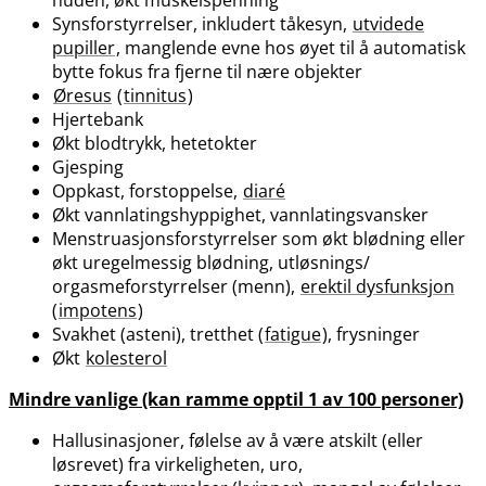
huden, økt muskelspenning
Synsforstyrrelser, inkludert tåkesyn,
utvidede
pupiller
, manglende evne hos øyet til å automatisk
bytte fokus fra fjerne til nære objekter
Øresus
(
tinnitus
)
Hjertebank
Økt blodtrykk, hetetokter
Gjesping
Oppkast, forstoppelse,
diaré
Økt vannlatingshyppighet, vannlatingsvansker
Menstruasjonsforstyrrelser som økt blødning eller
økt uregelmessig blødning, utløsnings​/​
orgasmeforstyrrelser (menn),
erektil dysfunksjon
(
impotens
)
Svakhet (asteni), tretthet (
fatigue
), frysninger
Økt
kolesterol
Mindre vanlige (kan ramme opptil 1 av 100 personer)
Hallusinasjoner, følelse av å være atskilt (eller
løsrevet) fra virkeligheten, uro,