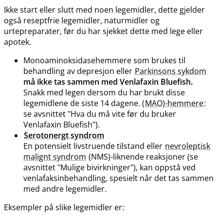
Ikke start eller slutt med noen legemidler, dette gjelder
også reseptfrie legemidler, naturmidler og
urtepreparater, før du har sjekket dette med lege eller
apotek.
Monoaminoksidasehemmere som brukes til
behandling av depresjon eller
Parkinsons sykdom
må ikke tas sammen med Venlafaxin Bluefish.
Snakk med legen dersom du har brukt disse
legemidlene de siste 14 dagene. (
MAO)-hemmere
:
se avsnittet "Hva du må vite før du bruker
Venlafaxin Bluefish").
Serotonergt syndrom
En potensielt livstruende tilstand eller
nevroleptisk
malignt syndrom
(NMS)-liknende reaksjoner (se
avsnittet "Mulige bivirkninger"), kan oppstå ved
venlafaksinbehandling, spesielt når det tas sammen
med andre legemidler.
Eksempler på slike legemidler er: