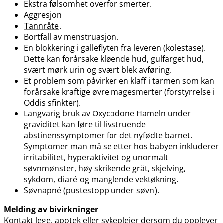
Ekstra følsomhet overfor smerter.
Aggresjon
Tannråte
.
Bortfall av menstruasjon.
En blokkering i galleflyten fra leveren (kolestase).
Dette kan forårsake kløende hud, gulfarget hud,
svært mørk urin og svært blek avføring.
Et problem som påvirker en klaff i tarmen som kan
forårsake kraftige øvre magesmerter (forstyrrelse i
Oddis sfinkter).
Langvarig bruk av Oxycodone Hameln under
graviditet kan føre til livstruende
abstinenssymptomer for det nyfødte barnet.
Symptomer man må se etter hos babyen inkluderer
irritabilitet, hyperaktivitet og unormalt
søvnmønster, høy skrikende gråt, skjelving,
sykdom,
diaré
og manglende vektøkning.
Søvnapné (pustestopp under
søvn
).
Melding av bivirkninger
Kontakt lege, apotek eller sykepleier dersom du opplever