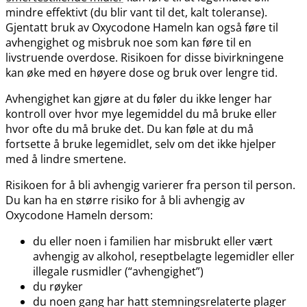
mindre effektivt (du blir vant til det, kalt toleranse).
Gjentatt bruk av Oxycodone Hameln kan også føre til
avhengighet og misbruk noe som kan føre til en
livstruende overdose. Risikoen for disse bivirkningene
kan øke med en høyere dose og bruk over lengre tid.
Avhengighet kan gjøre at du føler du ikke lenger har
kontroll over hvor mye legemiddel du må bruke eller
hvor ofte du må bruke det. Du kan føle at du må
fortsette å bruke legemidlet, selv om det ikke hjelper
med å lindre smertene.
Risikoen for å bli avhengig varierer fra person til person.
Du kan ha en større risiko for å bli avhengig av
Oxycodone Hameln dersom:
du eller noen i familien har misbrukt eller vært
avhengig av alkohol, reseptbelagte legemidler eller
illegale rusmidler (“avhengighet”)
du røyker
du noen gang har hatt stemningsrelaterte plager