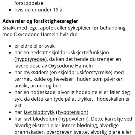
forstoppelse
hvis du er under 18 år
Advarsler og forsiktighetsregler
Snakk med lege, apotek eller sykepleier før behandling
med Oxycodone Hameln hvis du:
er eldre eller svak
har en nedsatt skjoldbruskkjertelfunksjon
(
hypotyreose
), da kan det hende du trenger en
lavere dose av Oxycodone Hameln
har myksødem (en skjoldbruskforstyrrelse) med
tørrhet, kulde og hevelser i huden som påvirker
ansikt, armer og ben
har en hodeskade, alvorlig hodepine eller føler deg
syk, da dette kan tyde på at trykket i hodeskallen er
økt
har
lavt blodtrykk
(
hypotensjon
)
har lavt blodvolum (
hypovolemi
). Dette kan skje ved
alvorlig ekstern eller intern blødning, alvorlige
brannskader,
overdreven svette
, alvorlig
diaré
eller