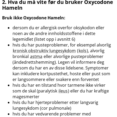
2. Hva du må vite før du bruker Oxycodone
Hameln
Bruk ikke Oxycodone Hameln:
dersom du er allergisk overfor oksykodon eller
noen av de andre innholdsstoffene i dette
legemidlet (listet opp i avsnitt 6)
hvis du har pusteproblemer, for eksempel alvorlig
kronisk obstruktiv lungesykdom
(
kols
), alvorlig
bronkial
astma
eller alvorlige pusteproblemer
(åndedrettshemming). Legen vil informere deg
dersom du har en av disse lidelsene. Symptomer
kan inkludere kortpustethet, hoste eller pust som
er langsommere eller svakere enn forventet
hvis du har en tilstand hvor tarmene ikke virker
som de skal (paralytisk
ileus
) eller du har kraftige
magesmerter
hvis du har hjerteproblemer etter langvarig
lungesykdom (cor pulmonale)
hvis du har vedvarende problemer med