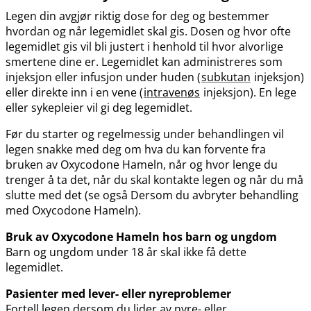
Legen din avgjør riktig dose for deg og bestemmer
hvordan og når legemidlet skal gis. Dosen og hvor ofte
legemidlet gis vil bli justert i henhold til hvor alvorlige
smertene dine er. Legemidlet kan administreres som
injeksjon eller infusjon under huden (
subkutan
injeksjon)
eller direkte inn i en vene (
intravenøs
injeksjon). En lege
eller sykepleier vil gi deg legemidlet.
Før du starter og regelmessig under behandlingen vil
legen snakke med deg om hva du kan forvente fra
bruken av Oxycodone Hameln, når og hvor lenge du
trenger å ta det, når du skal kontakte legen og når du må
slutte med det (se også Dersom du avbryter behandling
med Oxycodone Hameln).
Bruk av Oxycodone Hameln hos barn og ungdom
Barn og ungdom under 18 år skal ikke få dette
legemidlet.
Pasienter med lever- eller nyreproblemer
Fortell legen dersom du lider av nyre- eller