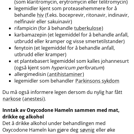
(som klaritromycin, erytromycin eller telitromycin)
legemidler kjent som proteasehemmere for å
behandle
hiv
(f.eks. boceprevir, ritonavir, indinavir,
nelfinavir eller sakuinavir)
rifampicin (for å behandle
tuberkulose
)
karbamazepin (et legemiddel for å behandle anfall,
utbrudd eller kramper og visse smertetilstander)
fenytoin (et legemiddel for å behandle anfall,
utbrudd eller kramper)
et plantebasert legemiddel som kalles johannesurt
(også kjent som
hypericum perforatum
)
allergimedisin (
antihistaminer
)
legemidler som behandler
Parkinsons sykdom
Du må også informere legen dersom du nylig har fått
narkose
(
anestesi
).
Inntak av Oxycodone Hameln sammen med mat,
drikke og alkohol
Det å drikke alkohol under behandlingen med
Oxycodone Hameln kan gjøre deg
søvnig
eller øke