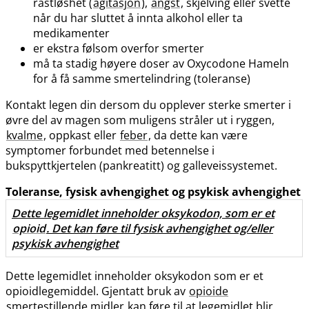
rastløshet (
agitasjon
),
angst
, skjelving eller svette
når du har sluttet å innta alkohol eller ta
medikamenter
er ekstra følsom overfor smerter
må ta stadig høyere doser av Oxycodone Hameln
for å få samme smertelindring (toleranse)
Kontakt legen din dersom du opplever sterke smerter i
øvre del av magen som muligens stråler ut i ryggen,
kvalme
, oppkast eller
feber
, da dette kan være
symptomer forbundet med betennelse i
bukspyttkjertelen (pankreatitt) og galleveissystemet.
Toleranse, fysisk avhengighet og psykisk avhengighet
Dette legemidlet inneholder oksykodon, som er et
opioid
. Det kan føre til fysisk avhengighet
og​/​eller
psykisk avhengighet
Dette legemidlet inneholder oksykodon som er et
opioidlegemiddel. Gjentatt bruk av
opioide
smertestillende midler
kan føre til at legemidlet blir