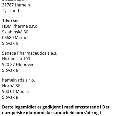
31787 Hameln
Tyskland
Tilvirker
HBM Pharma s.r.o.
Sklabinská 30
03680 Martin
Slovakia
Saneca Pharmaceuticals a.s.
Nitrianska 100
920 27 Hlohovec
Slovakia
hameln rds s.r.o.
Horná 36
900 01 Modra
Slovakia
Dette legemidlet er godkjent i medlemsstatene i Det
europeiske økonomiske samarbeidsområde og i