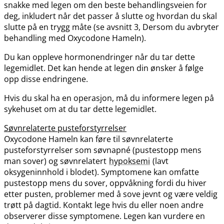
snakke med legen om den beste behandlingsveien for
deg, inkludert når det passer å slutte og hvordan du skal
slutte på en trygg måte (se avsnitt 3, Dersom du avbryter
behandling med Oxycodone Hameln).
Du kan oppleve hormonendringer når du tar dette
legemidlet. Det kan hende at legen din ønsker å følge
opp disse endringene.
Hvis du skal ha en operasjon, må du informere legen på
sykehuset om at du tar dette legemidlet.
Søvnrelaterte pusteforstyrrelser
Oxycodone Hameln kan føre til søvnrelaterte
pusteforstyrrelser som søvnapné (pustestopp mens
man sover) og søvnrelatert
hypoksemi
(lavt
oksygeninnhold i blodet). Symptomene kan omfatte
pustestopp mens du sover, oppvåkning fordi du hiver
etter pusten, problemer med å sove jevnt og være veldig
trøtt på dagtid. Kontakt lege hvis du eller noen andre
observerer disse symptomene. Legen kan vurdere en