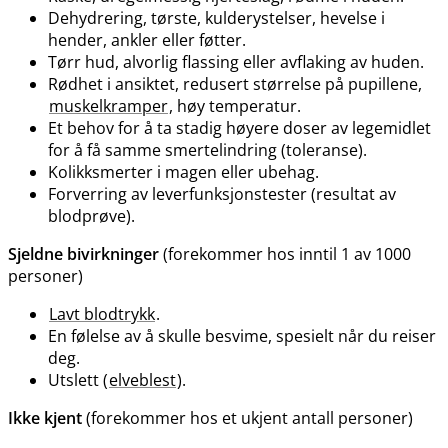
Dehydrering, tørste, kulderystelser, hevelse i
hender, ankler eller føtter.
Tørr hud, alvorlig flassing eller avflaking av huden.
Rødhet i ansiktet, redusert størrelse på pupillene,
muskelkramper
, høy temperatur.
Et behov for å ta stadig høyere doser av legemidlet
for å få samme smertelindring (toleranse).
Kolikksmerter i magen eller ubehag.
Forverring av leverfunksjonstester (resultat av
blodprøve).
Sjeldne bivirkninger
(forekommer hos inntil 1 av 1000
personer)
Lavt blodtrykk
.
En følelse av å skulle besvime, spesielt når du reiser
deg.
Utslett (
elveblest
).
Ikke kjent
(forekommer hos et ukjent antall personer)