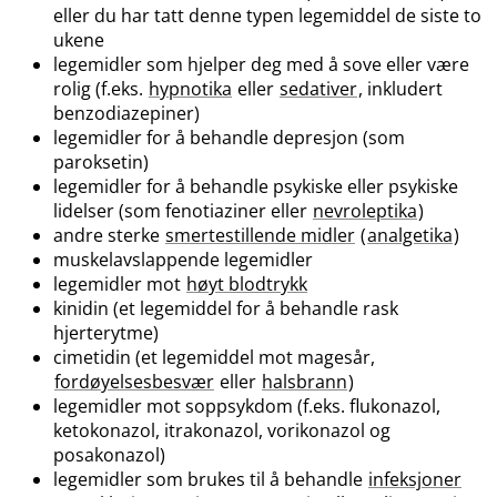
eller du har tatt denne typen legemiddel de siste to
ukene
legemidler som hjelper deg med å sove eller være
rolig (f.eks.
hypnotika
eller
sedativer
, inkludert
benzodiazepiner)
legemidler for å behandle depresjon (som
paroksetin)
legemidler for å behandle psykiske eller psykiske
lidelser (som fenotiaziner eller
nevroleptika
)
andre sterke
smertestillende midler
(
analgetika
)
muskelavslappende legemidler
legemidler mot
høyt blodtrykk
kinidin (et legemiddel for å behandle rask
hjerterytme)
cimetidin (et legemiddel mot magesår,
fordøyelsesbesvær
eller
halsbrann
)
legemidler mot soppsykdom (f.eks. flukonazol,
ketokonazol, itrakonazol, vorikonazol og
posakonazol)
legemidler som brukes til å behandle
infeksjoner