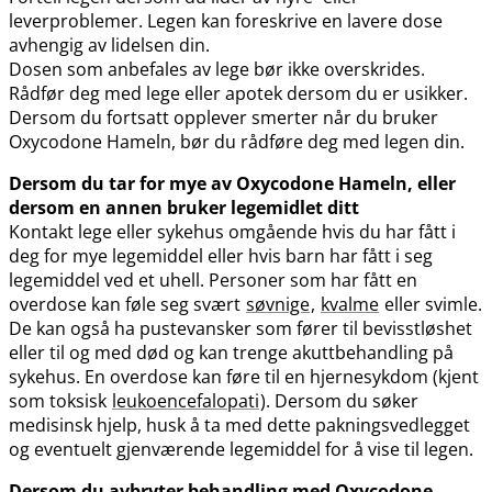
leverproblemer. Legen kan foreskrive en lavere dose
avhengig av lidelsen din.
Dosen som anbefales av lege bør ikke overskrides.
Rådfør deg med lege eller apotek dersom du er usikker.
Dersom du fortsatt opplever smerter når du bruker
Oxycodone Hameln, bør du rådføre deg med legen din.
Dersom du tar for mye av Oxycodone Hameln, eller
dersom en annen bruker legemidlet ditt
Kontakt lege eller sykehus omgående hvis du har fått i
deg for mye legemiddel eller hvis barn har fått i seg
legemiddel ved et uhell. Personer som har fått en
overdose kan føle seg svært
søvnige
,
kvalme
eller svimle.
De kan også ha pustevansker som fører til bevisstløshet
eller til og med død og kan trenge akuttbehandling på
sykehus. En overdose kan føre til en hjernesykdom (kjent
som toksisk
leukoencefalopati
). Dersom du søker
medisinsk hjelp, husk å ta med dette pakningsvedlegget
og eventuelt gjenværende legemiddel for å vise til legen.
Dersom du avbryter behandling med Oxycodone