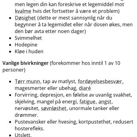
men legen din kan foreskrive et legemiddel mot
kvalme
hvis det fortsetter å være et problem)
Døsighet
(dette er mest sannsynlig når du
begynner å ta legemidlet eller når dosen økes, men
den bør avta etter noen dager)
Svimmelhet
Hodepine
Kløe i huden
Vanlige bivirkninger
(forekommer hos inntil 1 av 10
personer)
Tørr munn
, tap av matlyst,
fordøyelsesbesvær
,
magesmerter eller ubehag,
diaré
Forvirring, depresjon, en følelse av uvanlig svakhet,
skjelving, mangel på energi,
fatigue
,
angst
,
nervøsitet,
søvnløshet
, unormale tanker eller
drømmer.
Pustevansker eller hvesing, kortpustethet, redusert
hosterefleks.
Utslett.