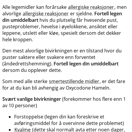
Alle legemidler kan forårsake
allergiske reaksjoner
, men
alvorlige
allergiske reaksjoner
er sjeldne.
Fortell legen
din umiddelbart
hvis du plutselig får hvesende pust,
pusteproblemer, hevelse i øyelokkene, ansiktet eller
leppene, utslett eller kløe, spesielt dersom det dekker
hele kroppen.
Den mest alvorlige bivirkningen er en tilstand hvor du
puster saktere eller svakere enn forventet
(åndedrettshemming).
Fortell legen din umiddelbart
dersom du opplever dette.
Som med alle sterke
smertestillende midler
, er det fare
for at du kan bli avhengig av Oxycodone Hameln.
Svært vanlige bivirkninger
(forekommer hos flere enn 1
av 10 personer)
Forstoppelse (legen din kan foreskrive et
avføringsmiddel for å overvinne dette problemet)
Kvalme
(dette skal normalt avta etter noen dager,