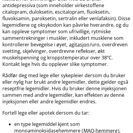
antidepressiva (som inneholder virkestoffene
citalopram, duloksetin, escitalopram, fluoksetin,
fluvoksamin, paroksetin, sertralin eller venlafaksin). Disse
legemidlene og oksykodon kan påvirke hverandre, og du
kan oppleve symptomer som ufrivillige, rytmiske
sammentrekninger i muskler, inkludert musklene som
kontrollerer bevegelse i øyet,
agitasjon
/uro, overdreven
svetting, skjelvinger, overdrevne reflekser, økt
muskelspenning og kroppstemperatur over 38ºC.
Kontakt lege hvis du opplever slike symptomer.
Rådfør deg med lege eller sykepleier dersom du bruker
eller nylig har brukt andre legemidler, dette gjelder også
reseptfrie legemidler. Hvis du bruker denne injeksjonen
sammen med andre legemidler, kan effekten av denne
injeksjonen eller andre legemidler endres.
Fortell lege eller apotek dersom du tar:
en type legemiddel kjent som
monoaminoksidasehemmere (
MAO-hemmere
),