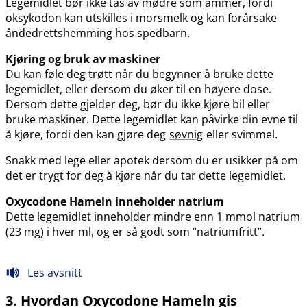
Legemidlet bør ikke tas av mødre som ammer, fordi
oksykodon kan utskilles i morsmelk og kan forårsake
åndedrettshemming hos spedbarn.
Kjøring og bruk av maskiner
Du kan føle deg trøtt når du begynner å bruke dette
legemidlet, eller dersom du øker til en høyere dose.
Dersom dette gjelder deg, bør du ikke kjøre bil eller
bruke maskiner. Dette legemidlet kan påvirke din evne til
å kjøre, fordi den kan gjøre deg
søvnig
eller svimmel.
Snakk med lege eller apotek dersom du er usikker på om
det er trygt for deg å kjøre når du tar dette legemidlet.
Oxycodone Hameln inneholder natrium
Dette legemidlet inneholder mindre enn 1 mmol natrium
(23 mg) i hver ml, og er så godt som “natriumfritt”.
Les avsnitt
3. Hvordan Oxycodone Hameln gis