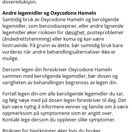
dosereduksjon.
Andre legemidler og Oxycodone Hameln
Samtidig bruk av Oxycodone Hameln og beroligende
legemidler, som benzodiazepiner, eller andre lignende
legemidler øker risikoen for
døsighet
, pusteproblemer
(åndedrettshemming) eller koma og kan være
livstruende. På grunn av dette, bør samtidig bruk bare
vurderes når andre behandlingsalternativer ikke er
mulige.
Dersom legen din foreskriver Oxycodone Hameln
sammen med beroligende legemidler, bør dosen og
varigheten av behandlingen begrenses av legen din.
Fortell legen din om alle beroligende legemidler du tar,
og følg nøye med på dosen legen foreskriver til deg. Det
kan være nyttig å informere venner og familie om å være
oppmerksom på symptomene som er angitt over.
Kontakt lege dersom du opplever slike symptomer.
Risikoen for bivirkninger øker hvis du bruker