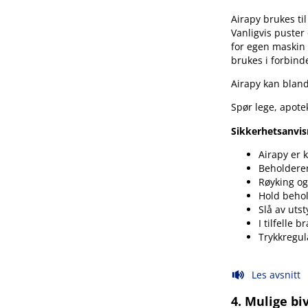
Airapy brukes til
Vanligvis puster
for egen maskin (
brukes i forbind
Airapy kan blan
Spør lege, apote
Sikkerhetsanvis
Airapy er 
Beholderen
Røyking og
Hold behold
Slå av utst
I tilfelle b
Trykkregul
Les avsnitt
4. Mulige bi