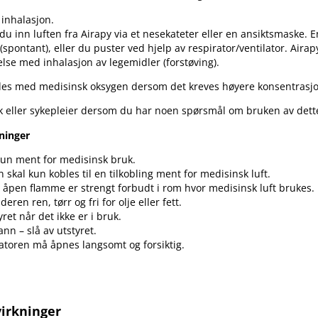
 inhalasjon.
 du inn luften fra Airapy via et nesekateter eller en ansiktsmaske. 
spontant), eller du puster ved hjelp av respirator​/​ventilator. Aira
else med inhalasjon av legemidler (forstøving).
des med medisinsk oksygen dersom det kreves høyere konsentrasjo
k eller sykepleier dersom du har noen spørsmål om bruken av dett
ninger
kun ment for medisinsk bruk.
 skal kun kobles til en tilkobling ment for medisinsk luft.
 åpen flamme er strengt forbudt i rom hvor medisinsk luft brukes.
eren ren, tørr og fri for olje eller fett.
yret når det ikke er i bruk.
rann – slå av utstyret.
atoren må åpnes langsomt og forsiktig.
virkninger