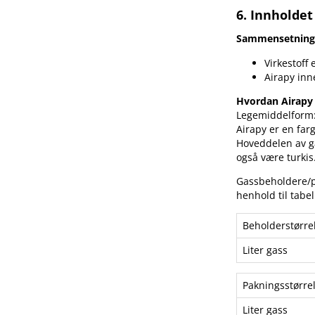
6. Innholdet
Sammensetning 
Virkestoff 
Airapy in
Hvordan Airapy 
Legemiddelform:
Airapy er en farg
Hoveddelen av g
også være turkis
Gassbeholdere​/​p
henhold til tabe
Beholderstørrels
Liter gass
Pakningsstørrels
Liter gass