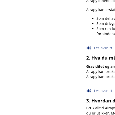
Airapy inneholder
Airapy kan erstatt
Som del av
Som drivga
Som ren lu
forbindels
Les avsnitt
2. Hva du må
Graviditet og 
Airapy kan bruke
Airapy kan bruk
Les avsnitt
3. Hvordan 
Bruk alltid Airap
du er usikker. M