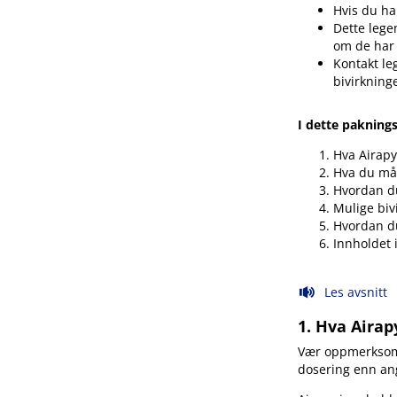
Hvis du har
Dette legem
om de har
Kontakt le
bivirkning
I dette pakning
Hva Airapy
Hva du må 
Hvordan d
Mulige biv
Hvordan d
Innholdet 
Les avsnitt
1. Hva Airap
Vær oppmerksom p
dosering enn angi