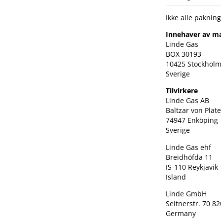
Ikke alle pakning
Innehaver av ma
Linde Gas
BOX 30193
10425 Stockhol
Sverige
Tilvirkere
Linde Gas AB
Baltzar von Plat
74947 Enköping
Sverige
Linde Gas ehf
Breidhöfda 11
IS-110 Reykjavik
Island
Linde GmbH
Seitnerstr. 70 8
Germany