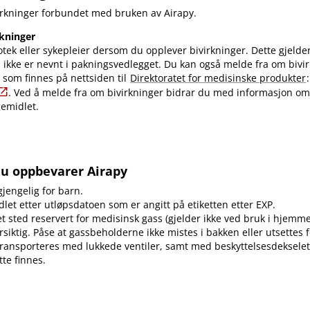
irkninger forbundet med bruken av Airapy.
rkninger
otek eller sykepleier dersom du opplever bivirkninger. Dette gjelde
 ikke er nevnt i pakningsvedlegget. Du kan også melde fra om bivir
som finnes på nettsiden til
Direktoratet for medisinske produkter
. Ved å melde fra om bivirkninger bidrar du med informasjon om
gemidlet.
du oppbevarer Airapy
jengelig for barn.
dlet etter utløpsdatoen som er angitt på etiketten etter EXP.
 sted reservert for medisinsk gass (gjelder ikke ved bruk i hjemme
siktig. Påse at gassbeholderne ikke mistes i bakken eller utsettes f
ransporteres med lukkede ventiler, samt med beskyttelsesdekselet
te finnes.