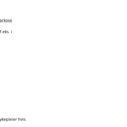
arkose
 f.eks. i
sykepleier hvis