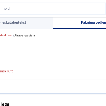
elleskatalogtekst
Pakningsvedle
deaktiver
(
)
Airapy - pasient
insk luft
legg