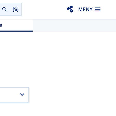
MENY
gg