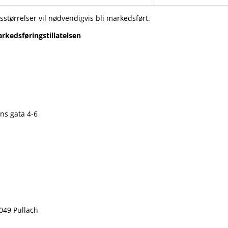
sstørrelser vil nødvendigvis bli markedsført.
rkedsføringstillatelsen
m
ens gata 4-6
2049 Pullach