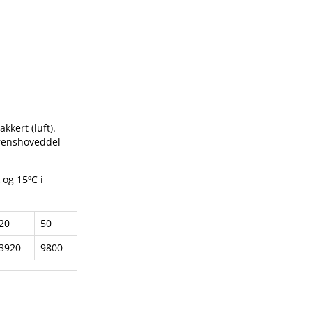
kkert (luft).
erenshoveddel
 og 15ºC i
20
50
3920
9800