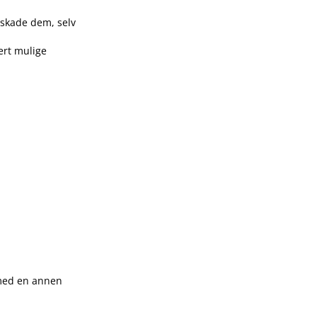
n skade dem, selv
ert mulige
 med en annen