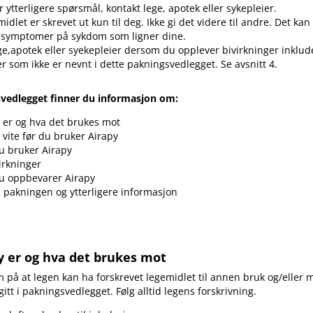
 ytterligere spørsmål, kontakt lege, apotek eller sykepleier.
idlet er skrevet ut kun til deg. Ikke gi det videre til andre. Det ka
 symptomer på sykdom som ligner dine.
ge,apotek eller syekepleier dersom du opplever bivirkninger inklud
er som ikke er nevnt i dette pakningsvedlegget. Se avsnitt 4.
svedlegget finner du informasjon om:
 er og hva det brukes mot
vite før du bruker Airapy
u bruker Airapy
irkninger
u oppbevarer Airapy
i pakningen og ytterligere informasjon
y er og hva det brukes mot
å at legen kan ha forskrevet legemidlet til annen bruk og​/​eller
tt i pakningsvedlegget. Følg alltid legens forskrivning.