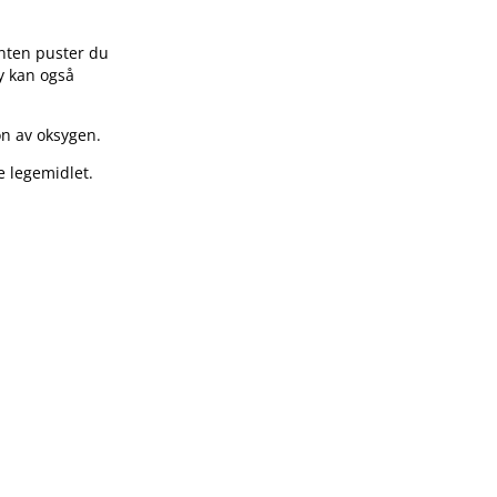
Enten puster du
py kan også
n av oksygen.
e legemidlet.