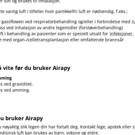
 luft og brukes til inhalasjon.
e vanlig luft i tilfeller hvor partikkelfri luft er nødvendig, f.eks.:
 gassflowen ved respiratorbehandling og​/​eller i forbindelse med
n
ss ved inhalasjon av andre legemidler (forstøverbehandling)
ft i behandling av pasienter som er spesielt utsatt for
infeksjoner
,
e med organ-​/​celletransplantasjon eller omfattende brannsår
 vite før du bruker Airapy
amming
s ved graviditet.
es ved amming.
du bruker Airapy
y nøyaktig slik legen din har fortalt deg. Kontakt lege, apotek eller 
edisinsk luft kan brukes av barn, voksne og eldre.