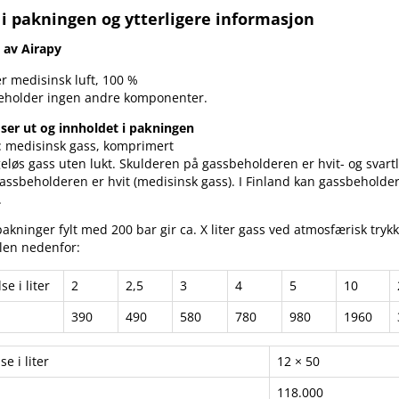
 i pakningen og ytterligere informasjon
av Airapy
er medisinsk luft, 100 %
neholder ingen andre komponenter.
ser ut og innholdet i pakningen
 medisinsk gass, komprimert
eløs gass uten lukt. Skulderen på gassbeholderen er hvit- og svartla
assbeholderen er hvit (medisinsk gass). I Finland kan gassbehold
.
akninger fylt med 200 bar gir ca. X liter gass ved atmosfærisk trykk
llen nedenfor:
e i liter
2
2,5
3
4
5
10
390
490
580
780
980
1960
e i liter
12 × 50
118.000