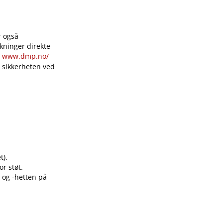
r også
kninger direkte
:
www.dmp.no​/​
 sikkerheten ved
t).
or støt.
 og -hetten på