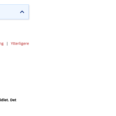
ng
|
Ytterligere
dlet. Det