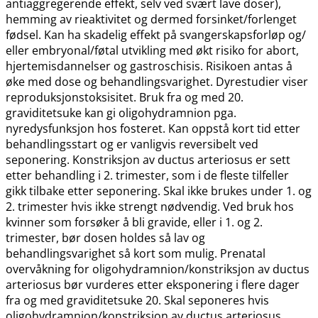
antiaggregerende effekt, selv ved svært lave doser),
hemming av rieaktivitet og dermed forsinket​/​forlenget
fødsel. Kan ha skadelig effekt på svangerskapsforløp og​/​
eller embryonal​/​føtal utvikling med økt risiko for abort,
hjertemisdannelser og gastroschisis. Risikoen antas å
øke med dose og behandlingsvarighet. Dyrestudier viser
reproduksjonstoksisitet. Bruk fra og med 20.
graviditetsuke kan gi oligohydramnion pga.
nyredysfunksjon hos fosteret. Kan oppstå kort tid etter
behandlingsstart og er vanligvis reversibelt ved
seponering. Konstriksjon av ductus arteriosus er sett
etter behandling i 2. trimester, som i de fleste tilfeller
gikk tilbake etter seponering. Skal ikke brukes under 1. og
2. trimester hvis ikke strengt nødvendig. Ved bruk hos
kvinner som forsøker å bli gravide, eller i 1. og 2.
trimester, bør dosen holdes så lav og
behandlingsvarighet så kort som mulig. Prenatal
overvåkning for oligohydramnion​/​konstriksjon av ductus
arteriosus bør vurderes etter eksponering i flere dager
fra og med graviditetsuke 20. Skal seponeres hvis
oligohydramnion​/​konstriksjon av ductus arteriosus