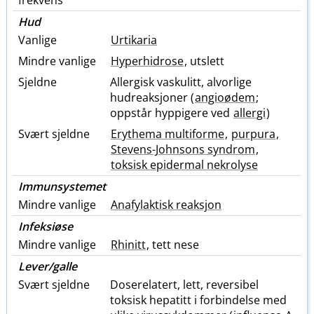
frekvens
Hud
Vanlige
Urtikaria
Mindre vanlige
Hyperhidrose
, utslett
Sjeldne
Allergisk vaskulitt, alvorlige
hudreaksjoner (
angioødem
;
oppstår hyppigere ved
allergi
)
Svært sjeldne
Erythema multiforme
,
purpura
,
Stevens-Johnsons syndrom
,
toksisk epidermal nekrolyse
Immunsystemet
Mindre vanlige
Anafylaktisk reaksjon
Infeksiøse
Mindre vanlige
Rhinitt
, tett nese
Lever​/​galle
Svært sjeldne
Doserelatert, lett, reversibel
toksisk hepatitt i forbindelse med