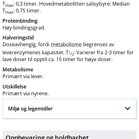
T
: 0,3 timer. Hovedmetabolitten salisylsyre: Median
max
T
: 0,75 timer.
max
Proteinbinding
Høy bindingsgrad.
Halveringstid
Doseavhengig, fordi
metabolisme
begrenses av
leverenzymenes kapasitet. T
: Varierer fra 2-3 timer for
1
/
2
lave doser til opptil ca. 15 timer for høye doser.
Metabolisme
Primært via lever.
Utskillelse
Primært via nyrene.
Miljø og legemidler
Oppbevaring og holdbarhet