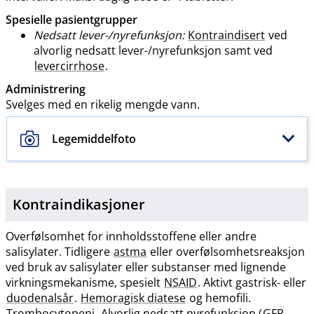
Spesielle pasientgrupper
Nedsatt lever-​/​nyrefunksjon:
Kontraindisert
ved
alvorlig nedsatt lever-​/​nyrefunksjon samt ved
levercirrhose
.
Administrering
Svelges med en rikelig mengde vann.
Legemiddelfoto
Kontraindikasjoner
Overfølsomhet for innholdsstoffene eller andre
salisylater. Tidligere
astma
eller overfølsomhetsreaksjon
ved bruk av salisylater eller substanser med lignende
virkningsmekanisme, spesielt
NSAID
. Aktivt gastrisk- eller
duodenalsår
.
Hemoragisk diatese
og hemofili.
Trombocytopeni
. Alvorlig nedsatt nyrefunksjon (
GFR