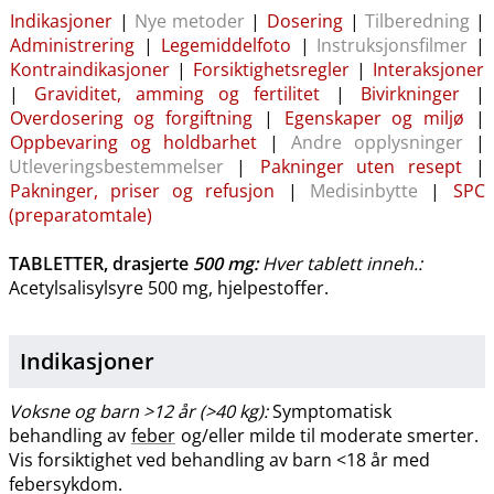
Indikasjoner
|
Nye metoder
|
Dosering
|
Tilberedning
|
Administrering
|
Legemiddelfoto
|
Instruksjonsfilmer
|
Kontraindikasjoner
|
Forsiktighetsregler
|
Interaksjoner
|
Graviditet, amming og fertilitet
|
Bivirkninger
|
Overdosering og forgiftning
|
Egenskaper og miljø
|
Oppbevaring og holdbarhet
|
Andre opplysninger
|
Utleveringsbestemmelser
|
Pakninger uten resept
|
Pakninger, priser og refusjon
|
Medisinbytte
|
SPC
(preparatomtale)
TABLETTER, drasjerte
500 mg
:
Hver tablett inneh.:
Acetylsalisylsyre 500 mg, hjelpestoffer.
Indikasjoner
Voksne og barn >12 år (>40 kg):
Symptomatisk
behandling av
feber
og​/​eller milde til moderate smerter.
Vis forsiktighet ved behandling av barn <18 år med
febersykdom.