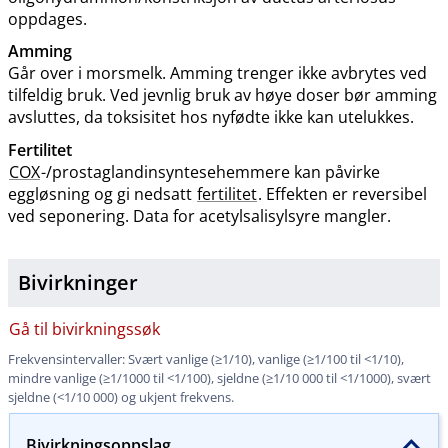
oppdages.
Amming
Går over i morsmelk. Amming trenger ikke avbrytes ved
tilfeldig bruk. Ved jevnlig bruk av høye doser bør amming
avsluttes, da toksisitet hos nyfødte ikke kan utelukkes.
Fertilitet
COX
-​/​prostaglandinsyntesehemmere kan påvirke
eggløsning og gi nedsatt
fertilitet
. Effekten er reversibel
ved seponering. Data for acetylsalisylsyre mangler.
Bivirkninger
Gå til bivirkningssøk
Frekvensintervaller: Svært vanlige (≥1​/​10), vanlige (≥1/100 til <1​/​10),
mindre vanlige (≥1/1000 til <1​/​100), sjeldne (≥1/10 000 til <1​/​1000), svært
sjeldne (<1/10 000) og ukjent frekvens.
Bivirkningsoppslag