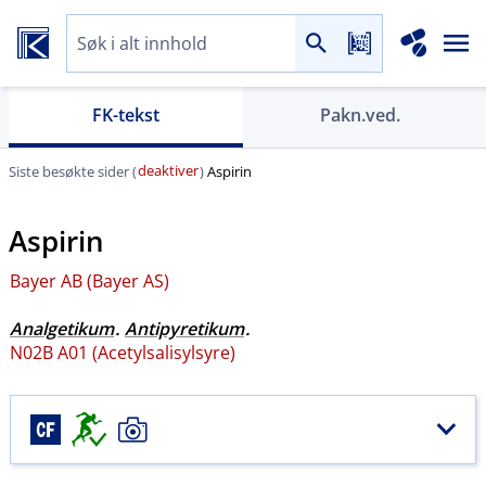
FK-tekst
Pakn.ved.
deaktiver
Siste besøkte sider (
)
Aspirin
Aspirin
Bayer AB (Bayer AS)
Analgetikum
.
Antipyretikum
.
N02B A01 (Acetylsalisylsyre)