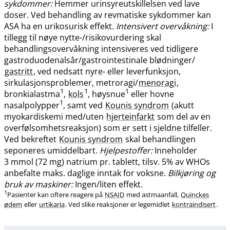
sykdommer:
Hemmer urinsyreutskillelsen ved lave
doser. Ved behandling av revmatiske sykdommer kan
ASA ha en urikosurisk effekt.
Intensivert overvåkning:
I
tillegg til nøye nytte-​/​risikovurdering skal
behandlingsovervåkning intensiveres ved tidligere
gastroduodenalsår​/​gastrointestinale blødninger​/​
gastritt
, ved nedsatt nyre- eller leverfunksjon,
sirkulasjonsproblemer, metroragi​/​
menoragi
,
1
1
1
bronkialastma
,
kols
, høysnue
eller hovne
1
nasalpolypper
, samt ved
Kounis syndrom
(akutt
myokardiskemi med​/​uten
hjerteinfarkt
som del av en
overfølsomhetsreaksjon) som er sett i sjeldne tilfeller.
Ved bekreftet
Kounis syndrom
skal behandlingen
seponeres umiddelbart.
Hjelpestoffer:
Inneholder
3 mmol (72 mg) natrium pr. tablett, tilsv. 5% av WHOs
anbefalte maks. daglige inntak for voksne.
Bilkjøring og
bruk av maskiner:
Ingen​/​liten effekt.
1
Pasienter kan oftere reagere på
NSAID
med astmaanfall,
Quinckes
ødem
eller
urtikaria
. Ved slike reaksjoner er legemidlet
kontraindisert
.