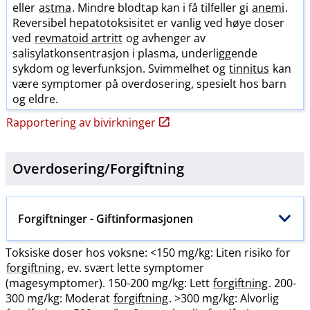
eller
astma
. Mindre blodtap kan i få tilfeller gi
anemi
.
Reversibel hepatotoksisitet er vanlig ved høye doser
ved
revmatoid artritt
og avhenger av
salisylatkonsentrasjon i plasma, underliggende
sykdom og leverfunksjon. Svimmelhet og
tinnitus
kan
være symptomer på overdosering, spesielt hos barn
og eldre.
Rapportering av bivirkninger
Overdosering​/​
Forgiftning
Forgiftninger
- Giftinformasjonen
Toksiske doser hos voksne: <150 mg​/​kg: Liten risiko for
forgiftning
, ev. svært lette symptomer
(magesymptomer). 150-200 mg​/​kg: Lett
forgiftning
. 200-
300 mg​/​kg: Moderat
forgiftning
. >300 mg​/​kg: Alvorlig