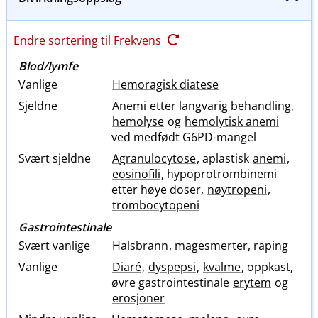
Endre sortering til Frekvens
Blod​/​lymfe
Vanlige
Hemoragisk diatese
Sjeldne
Anemi
etter langvarig behandling,
hemolyse
og
hemolytisk anemi
ved medfødt G6PD-mangel
Svært sjeldne
Agranulocytose
, aplastisk
anemi
,
eosinofili
, hypoprotrombinemi
etter høye doser,
nøytropeni
,
trombocytopeni
Gastrointestinale
Svært vanlige
Halsbrann
, magesmerter, raping
Vanlige
Diaré
,
dyspepsi
,
kvalme
, oppkast,
øvre gastrointestinale
erytem
og
erosjoner