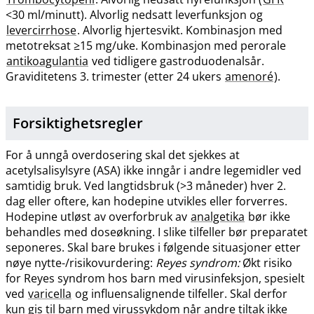
<30 ml​/​minutt). Alvorlig nedsatt leverfunksjon og
levercirrhose
. Alvorlig hjertesvikt. Kombinasjon med
metotreksat ≥15 mg​/​uke. Kombinasjon med perorale
antikoagulantia
ved tidligere gastroduodenalsår.
Graviditetens 3. trimester (etter 24 ukers
amenoré
).
Forsiktighetsregler
For å unngå overdosering skal det sjekkes at
acetylsalisylsyre (ASA) ikke inngår i andre legemidler ved
samtidig bruk. Ved langtidsbruk (>3 måneder) hver 2.
dag eller oftere, kan hodepine utvikles eller forverres.
Hodepine utløst av overforbruk av
analgetika
bør ikke
behandles med doseøkning. I slike tilfeller bør preparatet
seponeres. Skal bare brukes i følgende situasjoner etter
nøye nytte-​/​risikovurdering:
Reyes syndrom:
Økt risiko
for Reyes syndrom hos barn med virusinfeksjon, spesielt
ved
varicella
og influensalignende tilfeller. Skal derfor
kun gis til barn med virussykdom når andre tiltak ikke