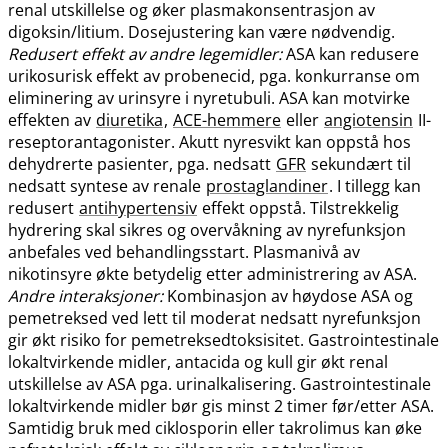
renal utskillelse og øker plasmakonsentrasjon av
digoksin​/​litium. Dosejustering kan være nødvendig.
Redusert effekt av andre legemidler:
ASA kan redusere
urikosurisk effekt av probenecid, pga. konkurranse om
eliminering av urinsyre i nyretubuli. ASA kan motvirke
effekten av
diuretika
,
ACE-hemmere
eller
angiotensin
II-
reseptorantagonister. Akutt nyresvikt kan oppstå hos
dehydrerte pasienter, pga. nedsatt
GFR
sekundært til
nedsatt syntese av renale
prostaglandiner
. I tillegg kan
redusert
antihypertensiv
effekt oppstå. Tilstrekkelig
hydrering skal sikres og overvåkning av nyrefunksjon
anbefales ved behandlingsstart. Plasmanivå av
nikotinsyre økte betydelig etter administrering av ASA.
Andre interaksjoner:
Kombinasjon av høydose ASA og
pemetreksed ved lett til moderat nedsatt nyrefunksjon
gir økt risiko for pemetreksedtoksisitet. Gastrointestinale
lokaltvirkende midler, antacida og kull gir økt renal
utskillelse av ASA pga. urinalkalisering. Gastrointestinale
lokaltvirkende midler bør gis minst 2 timer før​/​etter ASA.
Samtidig bruk med ciklosporin eller takrolimus kan øke