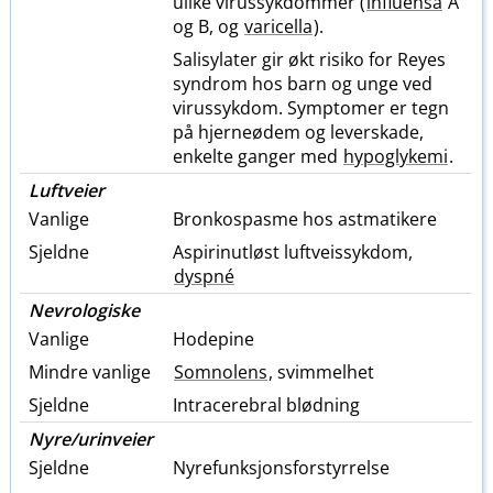
ulike virussykdommer (
influensa
A
og B, og
varicella
).
Salisylater gir økt risiko for Reyes
syndrom hos barn og unge ved
virussykdom. Symptomer er tegn
på hjerneødem og leverskade,
enkelte ganger med
hypoglykemi
.
Luftveier
Vanlige
Bronkospasme hos astmatikere
Sjeldne
Aspirinutløst luftveissykdom,
dyspné
Nevrologiske
Vanlige
Hodepine
Mindre vanlige
Somnolens
, svimmelhet
Sjeldne
Intracerebral blødning
Nyre​/​urinveier
Sjeldne
Nyrefunksjonsforstyrrelse