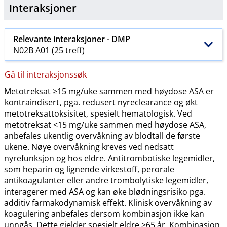
Interaksjoner
Relevante interaksjoner -
DMP
N02B A01 (25 treff)
Gå til interaksjonssøk
Metotreksat ≥15 mg​/​uke sammen med høydose ASA er
kontraindisert
, pga. redusert nyreclearance og økt
metotreksattoksisitet, spesielt hematologisk. Ved
metotreksat <15 mg​/​uke sammen med høydose ASA,
anbefales ukentlig overvåkning av blodtall de første
ukene. Nøye overvåkning kreves ved nedsatt
nyrefunksjon og hos eldre. Antitrombotiske legemidler,
som heparin og lignende virkestoff, perorale
antikoagulanter eller andre trombolytiske legemidler,
interagerer med ASA og kan øke blødningsrisiko pga.
additiv farmakodynamisk effekt. Klinisk overvåkning av
koagulering anbefales dersom kombinasjon ikke kan
unngås. Dette gjelder spesielt eldre >65 år. Kombinasjon