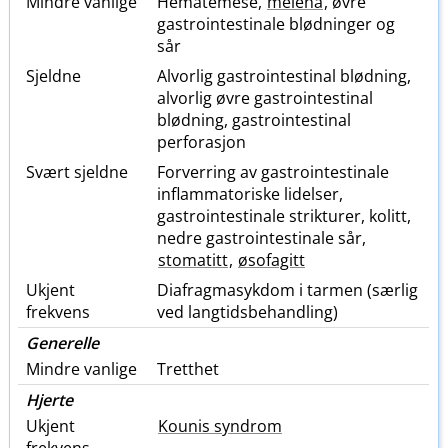
Mindre vanlige
Hematemese,
melena
, øvre
gastrointestinale blødninger og
sår
Sjeldne
Alvorlig gastrointestinal blødning,
alvorlig øvre gastrointestinal
blødning, gastrointestinal
perforasjon
Svært sjeldne
Forverring av gastrointestinale
inflammatoriske lidelser,
gastrointestinale strikturer, kolitt,
nedre gastrointestinale sår,
stomatitt
,
øsofagitt
Ukjent
Diafragmasykdom i tarmen (særlig
frekvens
ved langtidsbehandling)
Generelle
Mindre vanlige
Tretthet
Hjerte
Ukjent
Kounis syndrom