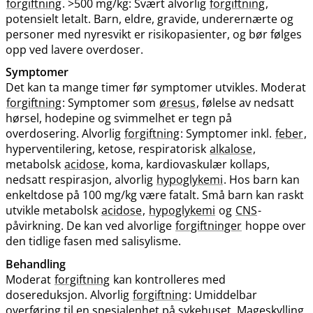
forgiftning
. >500 mg​/​kg: Svært alvorlig
forgiftning
,
potensielt letalt. Barn, eldre, gravide, underernærte og
personer med nyresvikt er risikopasienter, og bør følges
opp ved lavere overdoser.
Symptomer
Det kan ta mange timer før symptomer utvikles. Moderat
forgiftning
: Symptomer som
øresus
, følelse av nedsatt
hørsel, hodepine og svimmelhet er tegn på
overdosering. Alvorlig
forgiftning
: Symptomer inkl.
feber
,
hyperventilering, ketose, respiratorisk
alkalose
,
metabolsk
acidose
, koma, kardiovaskulær kollaps,
nedsatt respirasjon, alvorlig
hypoglykemi
. Hos barn kan
enkeltdose på 100 mg/kg være fatalt. Små barn kan raskt
utvikle metabolsk
acidose
,
hypoglykemi
og
CNS
-
påvirkning. De kan ved alvorlige
forgiftninger
hoppe over
den tidlige fasen med salisylisme.
Behandling
Moderat
forgiftning
kan kontrolleres med
dosereduksjon. Alvorlig
forgiftning
: Umiddelbar
overføring til en spesialenhet på sykehuset. Mageskylling