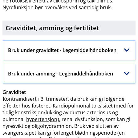
nefrotoksisk effekt av ciklosporin og takrolimus.
Nyrefunksjon bør overvåkes ved samtidig bruk.
Graviditet, amming og
fertilitet
Bruk under graviditet - Legemiddelhåndboken
Bruk under amming - Legemiddelhåndboken
Graviditet
Kontraindisert
i 3. trimester, da bruk kan gi følgende
effekter hos fosteret: Kardiopulmonal toksisitet (med for
tidlig konstriksjon​/​lukking av ductus arteriosus og
pulmonal
hypertensjon
), renal dysfunksjon, som kan gi
nyresvikt og oligohydramnion. Bruk ved slutten av
svangerskapet kan gi forlenget blødningsperiode (en