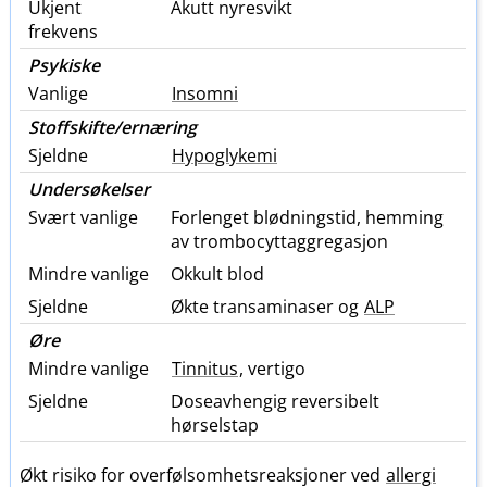
Ukjent
Akutt nyresvikt
frekvens
Psykiske
Vanlige
Insomni
Stoffskifte​/​ernæring
Sjeldne
Hypoglykemi
Undersøkelser
Svært vanlige
Forlenget blødningstid, hemming
av trombocyttaggregasjon
Mindre vanlige
Okkult blod
Sjeldne
Økte transaminaser og
ALP
Øre
Mindre vanlige
Tinnitus
, vertigo
Sjeldne
Doseavhengig reversibelt
hørselstap
Økt risiko for overfølsomhetsreaksjoner ved
allergi