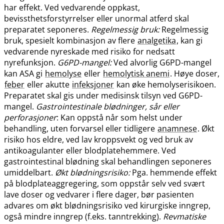
har effekt. Ved vedvarende oppkast,
bevissthetsforstyrrelser eller unormal atferd skal
preparatet seponeres.
Regelmessig bruk:
Regelmessig
bruk, spesielt kombinasjon av flere
analgetika
, kan gi
vedvarende nyreskade med risiko for nedsatt
nyrefunksjon.
G6PD-mangel:
Ved alvorlig G6PD-mangel
kan ASA gi
hemolyse
eller
hemolytisk anemi
. Høye doser,
feber
eller akutte
infeksjoner
kan øke hemolyserisikoen.
Preparatet skal gis under medisinsk tilsyn ved G6PD-
mangel.
Gastrointestinale blødninger, sår eller
perforasjoner
: Kan oppstå når som helst under
behandling, uten forvarsel eller tidligere
anamnese
. Økt
risiko hos eldre, ved lav kroppsvekt og ved bruk av
antikoagulanter eller blodplatehemmere. Ved
gastrointestinal blødning skal behandlingen seponeres
umiddelbart.
Økt blødningsrisiko:
Pga. hemmende effekt
på blodplateaggregering, som oppstår selv ved svært
lave doser og vedvarer i flere dager, bør pasienten
advares om økt blødningsrisiko ved kirurgiske inngrep,
også mindre inngrep (f.eks. tanntrekking).
Revmatiske