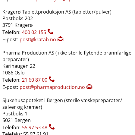
Kragerø Tablettproduksjon AS (tabletter​/​pulver)
Postboks 202
3791 Kragerø
Telefon:
400 02 155
E-post:
post@kratab.no
Pharma Production AS ( ikke-sterile flytende brannfarlige
preparater)
Karihaugen 22
1086 Oslo
Telefon:
21 60 87 00
E-post:
post@pharmaproduction.no
Sjukehusapoteket i Bergen (sterile væskepreparater​/​
salver og kremer)
Postboks 1
5021 Bergen
Telefon:
55 97 53 48
Telefaks: 55 97 61 91