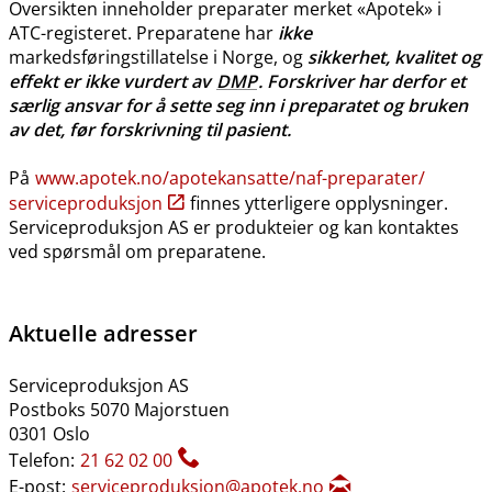
Oversikten inneholder preparater merket «Apotek» i
ATC-registeret. Preparatene har
ikke
markedsføringstillatelse i Norge, og
sikkerhet, kvalitet og
effekt er ikke vurdert av
DMP
. Forskriver har derfor et
særlig ansvar for å sette seg inn i preparatet og bruken
av det, før forskrivning til pasient.
På
www.apotek.no​/​apotekansatte​/​naf-preparater​/​
serviceproduksjon
finnes ytterligere opplysninger.
Serviceproduksjon AS er produkteier og kan kontaktes
ved spørsmål om preparatene.
Aktuelle adresser
Serviceproduksjon AS
Postboks 5070 Majorstuen
0301 Oslo
Telefon:
21 62 02 00
E-post:
serviceproduksjon@apotek.no