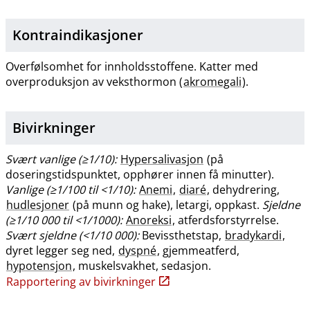
Kontraindikasjoner
Overfølsomhet for innholdsstoffene. Katter med
overproduksjon av veksthormon (
akromegali
).
Bivirkninger
Svært vanlige (≥1​/​10):
Hypersalivasjon
(på
doseringstidspunktet, opphører innen få minutter).
Vanlige (≥1/100 til <1​/​10):
Anemi
,
diaré
, dehydrering,
hudlesjoner
(på munn og hake), letargi, oppkast.
Sjeldne
(≥1/10 000 til <1​/​1000):
Anoreksi
, atferdsforstyrrelse.
Svært sjeldne (<1/10 000):
Bevissthetstap,
bradykardi
,
dyret legger seg ned,
dyspné
, gjemmeatferd,
hypotensjon
, muskelsvakhet, sedasjon.
Rapportering av bivirkninger