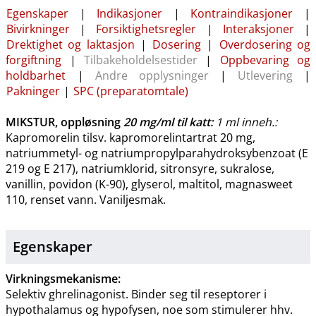
Egenskaper
|
Indikasjoner
|
Kontraindikasjoner
|
Bivirkninger
|
Forsiktighetsregler
|
Interaksjoner
|
Drektighet og laktasjon
|
Dosering
|
Overdosering og
forgiftning
|
Tilbakeholdelsestider
|
Oppbevaring og
holdbarhet
|
Andre opplysninger
|
Utlevering
|
Pakninger
|
SPC (preparatomtale)
MIKSTUR, oppløsning
20 mg/ml
til katt
:
1 ml inneh.:
Kapromorelin tilsv. kapromorelintartrat 20 mg,
natriummetyl- og natriumpropylparahydroksybenzoat (E
219 og E 217), natriumklorid, sitronsyre, sukralose,
vanillin, povidon (K-90), glyserol, maltitol, magnasweet
110, renset vann. Vaniljesmak.
Egenskaper
Virkningsmekanisme:
Selektiv ghrelinagonist. Binder seg til reseptorer i
hypothalamus og hypofysen, noe som stimulerer hhv.