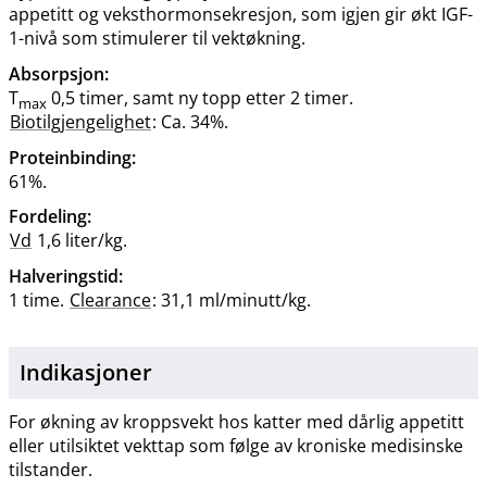
appetitt og veksthormonsekresjon, som igjen gir økt IGF-
1-nivå som stimulerer til vektøkning.
Absorpsjon
:
T
0,5 timer, samt ny topp etter 2 timer.
max
Biotilgjengelighet
: Ca. 34%.
Proteinbinding:
61%.
Fordeling:
Vd
1,6 liter​/​kg.
Halveringstid
:
1 time.
Clearance
: 31,1 ml/minutt​/​kg.
Indikasjoner
For økning av kroppsvekt hos katter med dårlig appetitt
eller utilsiktet vekttap som følge av kroniske medisinske
tilstander.