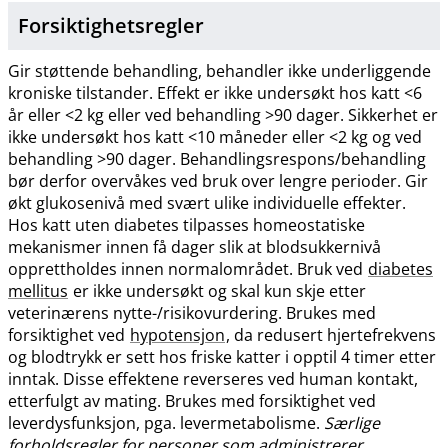
Forsiktighetsregler
Gir støttende behandling, behandler ikke underliggende
kroniske tilstander. Effekt er ikke undersøkt hos katt <6
år eller <2 kg eller ved behandling >90 dager. Sikkerhet er
ikke undersøkt hos katt <10 måneder eller <2 kg og ved
behandling >90 dager. Behandlingsrespons​/​behandling
bør derfor overvåkes ved bruk over lengre perioder. Gir
økt glukosenivå med svært ulike individuelle effekter.
Hos katt uten diabetes tilpasses homeostatiske
mekanismer innen få dager slik at blodsukkernivå
opprettholdes innen normalområdet. Bruk ved
diabetes
mellitus
er ikke undersøkt og skal kun skje etter
veterinærens nytte-​/​risikovurdering. Brukes med
forsiktighet ved
hypotensjon
, da redusert hjertefrekvens
og blodtrykk er sett hos friske katter i opptil 4 timer etter
inntak. Disse effektene reverseres ved human kontakt,
etterfulgt av mating. Brukes med forsiktighet ved
leverdysfunksjon, pga. levermetabolisme.
Særlige
forholdsregler for personer som administrerer