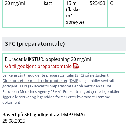
20 mg/ml
katt
15 ml
523458
C
(flaske
m​/​
sprøyte)
SPC (preparatomtale)
Eluracat MIKSTUR, oppløsning 20 mg/ml
Gå til godkjent preparatomtale
Lenkene går til godkjente preparatomtaler (SPC) på nettsiden til
Direktoratet for medisinske produkter
(
DMP
). Legemidler sentralt
godkjent i EU​/​EØS lenkes til preparatomtaler på nettsiden til The
European Medicines Agency (
EMA
). For sentralt godkjente legemidler
ligger alle styrker og legemiddelformer etter hverandre i samme
dokument.
Basert på SPC godkjent av
DMP
/
EMA
:
28.08.2025