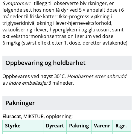
Symptomer:
I tillegg til observerte bivirkninger, er
følgende sett hos noen få dyr ved 5 × anbefalt dose i 6
måneder til friske katter: Ikke-progressiv økning i
triglyseridnivå, økning i lever-hjernevektsforhold,
vakuolisering i lever,
hyperglykemi
og
glukosuri
, samt
økt veksthormonkonsentrasjon i serum ved dose
6 mg/kg (størst effekt etter 1. dose, deretter avtakende).
Oppbevaring og holdbarhet
Oppbevares ved høyst 30°C.
Holdbarhet etter anbrudd
av indre emballasje:
3 måneder.
Pakninger
Eluracat
, MIKSTUR, oppløsning:
Styrke
Dyreart
Pakning
Varenr
R.gr
.