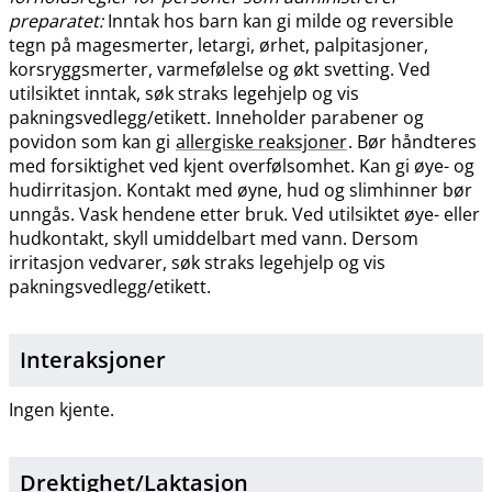
preparatet:
Inntak hos barn kan gi milde og reversible
tegn på magesmerter, letargi, ørhet, palpitasjoner,
korsryggsmerter, varmefølelse og økt svetting. Ved
utilsiktet inntak, søk straks legehjelp og vis
pakningsvedlegg​/​etikett. Inneholder parabener og
povidon som kan gi
allergiske reaksjoner
. Bør håndteres
med forsiktighet ved kjent overfølsomhet. Kan gi øye- og
hudirritasjon. Kontakt med øyne, hud og slimhinner bør
unngås. Vask hendene etter bruk. Ved utilsiktet øye- eller
hudkontakt, skyll umiddelbart med vann. Dersom
irritasjon vedvarer, søk straks legehjelp og vis
pakningsvedlegg​/​etikett.
Interaksjoner
Ingen kjente.
Drektighet​/​Laktasjon