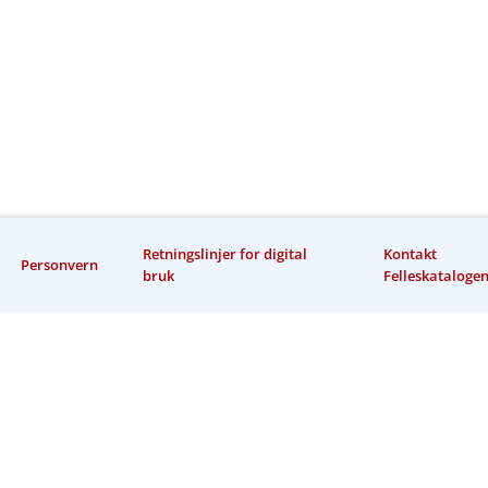
Retningslinjer for digital
Kontakt
Personvern
bruk
Felleskataloge