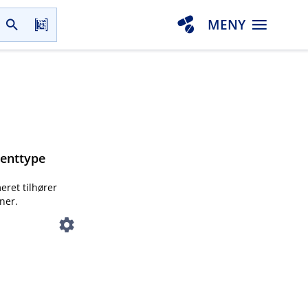
MENY
menttype
eret tilhører
ner.