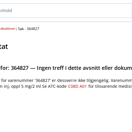
deaktiver
(
)
Søk - 364827
tat
 for:
364827 — Ingen treff i dette avsnitt eller doku
for varenummer '364827' er dessverre ikke tilgjengelig. Varenumm
n inj, oppl 5 mg/2 ml
Se ATC-kode
C08D A01
for tilsvarende medisi