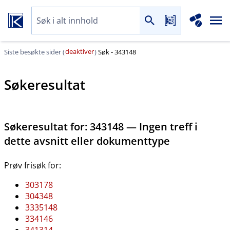
deaktiver
Siste besøkte sider (
)
Søk - 343148
Søkeresultat
Søkeresultat for:
343148 — Ingen treff i
dette avsnitt eller dokumenttype
Prøv frisøk for:
303178
304348
3335148
334146
341314