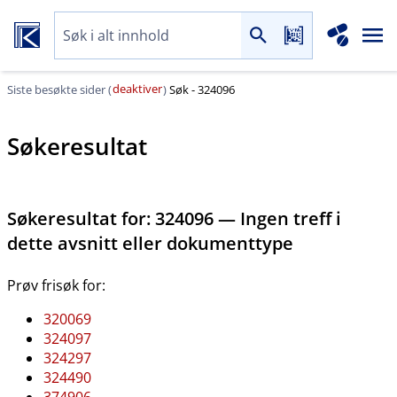
deaktiver
Siste besøkte sider (
)
Søk - 324096
Søkeresultat
Søkeresultat for:
324096 — Ingen treff i
dette avsnitt eller dokumenttype
Prøv frisøk for:
320069
324097
324297
324490
374906