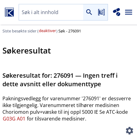
deaktiver
Siste besøkte sider (
)
Søk - 276091
Søkeresultat
Søkeresultat for:
276091 — Ingen treff i
dette avsnitt eller dokumenttype
Pakningsvedlegg for varenummer '276091' er dessverre
ikke tilgjengelig. Varenummeret tilhører medisinen
Choriomon pulv+væske til inj oppl 5000 IE
Se ATC-kode
G03G A01
for tilsvarende medisiner.