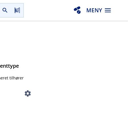
MENY
menttype
eret tilhører