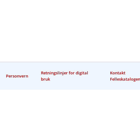
Retningslinjer for digital
Kontakt
Personvern
bruk
Felleskataloge