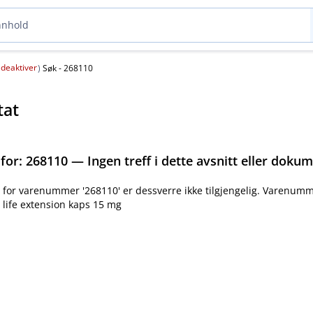
deaktiver
(
)
Søk - 268110
tat
 for:
268110 — Ingen treff i dette avsnitt eller doku
for varenummer '268110' er dessverre ikke tilgjengelig. Varenumm
life extension kaps 15 mg