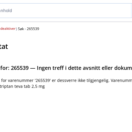
deaktiver
(
)
Søk - 265539
tat
 for:
265539 — Ingen treff i dette avsnitt eller doku
for varenummer '265539' er dessverre ikke tilgjengelig. Varenumm
riptan teva tab 2,5 mg