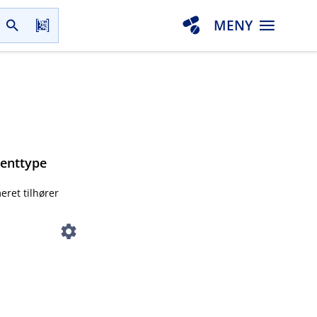
MENY
menttype
eret tilhører