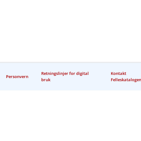
Retningslinjer for digital
Kontakt
Personvern
bruk
Felleskataloge