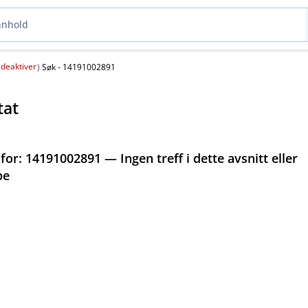
deaktiver
(
)
Søk - 14191002891
tat
 for:
14191002891 — Ingen treff i dette avsnitt eller
pe