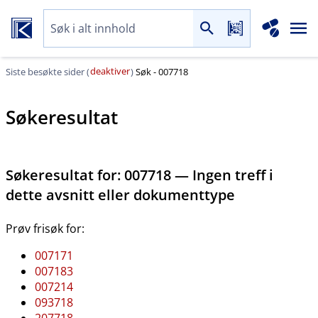
deaktiver
Siste besøkte sider (
)
Søk - 007718
Søkeresultat
Søkeresultat for:
007718 — Ingen treff i
dette avsnitt eller dokumenttype
Prøv frisøk for:
007171
007183
007214
093718
207718