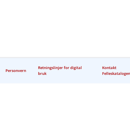
Retningslinjer for digital
Kontakt
Personvern
bruk
Felleskataloge