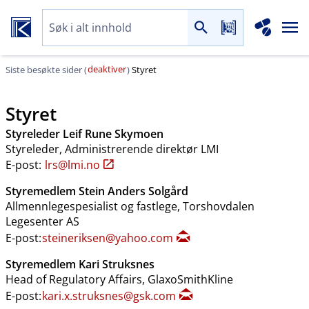
deaktiver
Siste besøkte sider (
)
Styret
Styret
Styreleder Leif Rune Skymoen
Styreleder, Administrerende direktør LMI
E-post:
lrs@lmi.no
Styremedlem Stein Anders Solgård
Allmennlegespesialist og fastlege, Torshovdalen
Legesenter AS
E-post:
steineriksen@yahoo.com
Styremedlem Kari Struksnes
Head of Regulatory Affairs, GlaxoSmithKline
E-post:
kari.x.struksnes@gsk.com