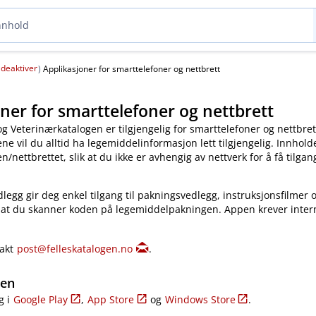
deaktiver
(
)
Applikasjoner for smarttelefoner og nettbrett
ner for smarttelefoner og nettbrett
og Veterinærkatalogen er tilgjengelig for smarttelefoner og nettbret
e vil du alltid ha legemiddelinformasjon lett tilgjengelig. Innholde
​/​nettbrettet, slik at du ikke er avhengig av nettverk for å få tilgang
legg gir deg enkel tilgang til pakningsvedlegg, instruksjonsfilmer 
 at du skanner koden på legemiddelpakningen. Appen krever inter
takt
post@felleskatalogen.no
.
gen
g i
Google Play
,
App Store
og
Windows Store
.