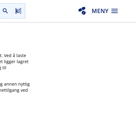
MENY
t. Ved å laste
t ligger lagret
 til
og annen nyttig
nettilgang ved