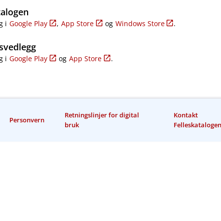
talogen
g i
Google Play
,
App Store
og
Windows Store
.
svedlegg
g i
Google Play
og
App Store
.
Retningslinjer for digital
Kontakt
Personvern
bruk
Felleskataloge