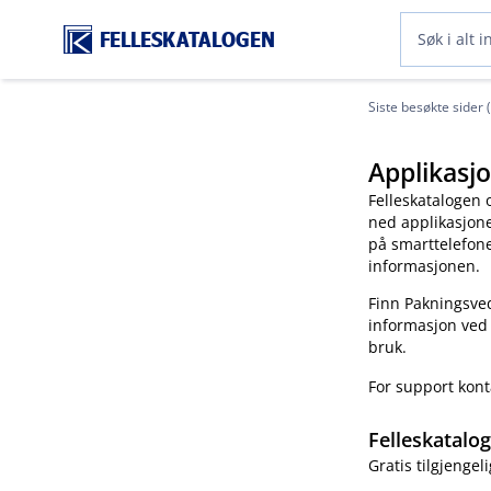
FELLESKATALOGEN
Siste besøkte sider 
Applikasjo
Felleskatalogen 
ned applikasjonen
på smarttelefonen
informasjonen.
Finn Pakningsved
informasjon ved
bruk.
For support kon
Felleskatalo
Gratis tilgjengeli