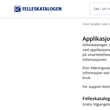
FELLESKATALOGEN
Siste besøkte sider 
Applikasjo
Felleskatalogen 
ned applikasjonen
på smarttelefonen
informasjonen.
Finn Pakningsved
informasjon ved
bruk.
For support kon
Felleskatalo
Gratis tilgjengeli