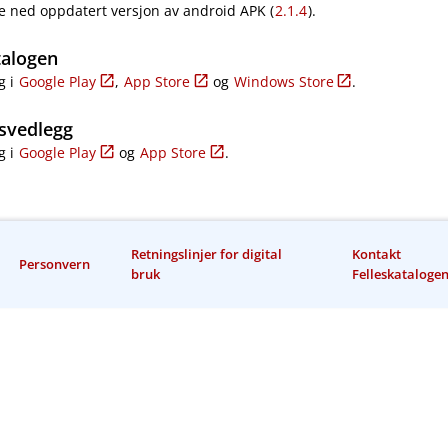
e ned oppdatert versjon av android APK (
2.1.4
).
talogen
g i
Google Play
,
App Store
og
Windows Store
.
svedlegg
g i
Google Play
og
App Store
.
Retningslinjer for digital
Kontakt
Personvern
bruk
Felleskataloge