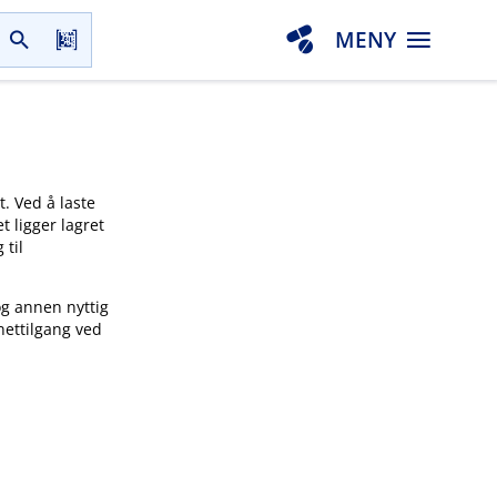
MENY
t. Ved å laste
t ligger lagret
 til
og annen nyttig
nettilgang ved