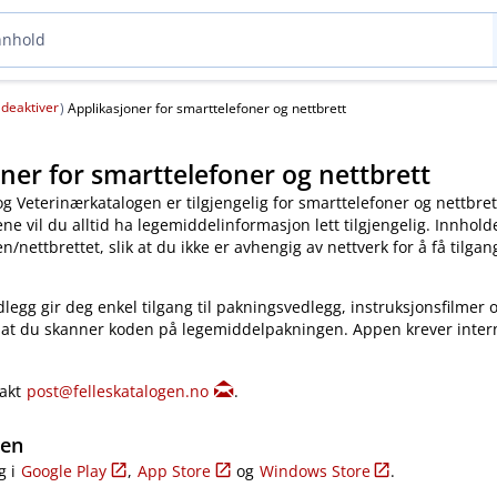
deaktiver
(
)
Applikasjoner for smarttelefoner og nettbrett
ner for smarttelefoner og nettbrett
og Veterinærkatalogen er tilgjengelig for smarttelefoner og nettbret
e vil du alltid ha legemiddelinformasjon lett tilgjengelig. Innholde
​/​nettbrettet, slik at du ikke er avhengig av nettverk for å få tilgang
legg gir deg enkel tilgang til pakningsvedlegg, instruksjonsfilmer 
 at du skanner koden på legemiddelpakningen. Appen krever inter
takt
post@felleskatalogen.no
.
gen
g i
Google Play
,
App Store
og
Windows Store
.