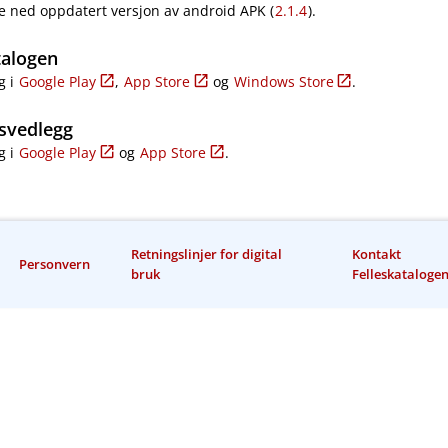
e ned oppdatert versjon av android APK (
2.1.4
).
talogen
g i
Google Play
,
App Store
og
Windows Store
.
svedlegg
g i
Google Play
og
App Store
.
Retningslinjer for digital
Kontakt
Personvern
bruk
Felleskataloge