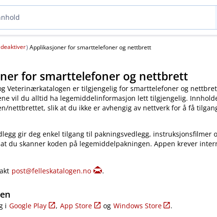
deaktiver
(
)
Applikasjoner for smarttelefoner og nettbrett
ner for smarttelefoner og nettbrett
og Veterinærkatalogen er tilgjengelig for smarttelefoner og nettbret
e vil du alltid ha legemiddelinformasjon lett tilgjengelig. Innholde
​/​nettbrettet, slik at du ikke er avhengig av nettverk for å få tilgang
legg gir deg enkel tilgang til pakningsvedlegg, instruksjonsfilmer 
 at du skanner koden på legemiddelpakningen. Appen krever inter
takt
post@felleskatalogen.no
.
gen
g i
Google Play
,
App Store
og
Windows Store
.