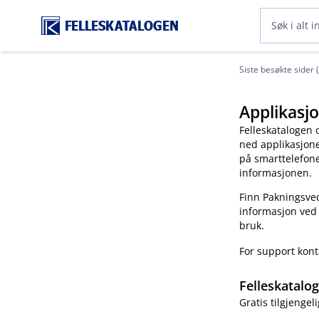
FELLESKATALOGEN
Siste besøkte sider 
Applikasjo
Felleskatalogen 
ned applikasjonen
på smarttelefonen
informasjonen.
Finn Pakningsved
informasjon ved
bruk.
For support kon
Felleskatalo
Gratis tilgjengeli