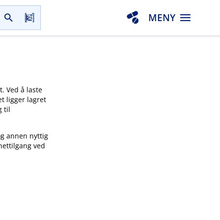
MENY
t. Ved å laste
t ligger lagret
 til
og annen nyttig
nettilgang ved